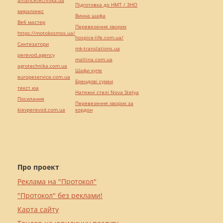
alliancetechnika.ua
Підготовка до НМТ / ЗНО
миралинкс
Винна шафа
Веб мастер
Перевезення хворих
https://motokosmos.ua/
hospice-life.com.ua/
Синтезатори
mk-translations.ua
perevod.agency
maltina.com.ua
agrotechnika.com.ua
Шафи купе
europeservice.com.ua
Брендові сумки
текст юа
Натяжні стелі Nova Stelya
Посилання
Перевезення хворих за
kievperevod.com.ua
кордон
Про проект
Реклама на "Протокол"
"Протокол" без реклами!
Карта сайту