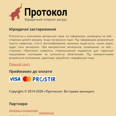
Юридичні застереження
Protocol.ua є власником авторських прав на інформацію, розміщену на веб -
сторінках даного ресурсу, якщо не вказано інше. Під інформацією розуміються
тексти, коментарі, статті, фотозображення, малюнки, ящик-шота, скани, відео,
аудіо, інші матеріали. При використанні матеріалів, розміщених на веб -
сторінках «Протокол» наявність гіперпосилання відкритого для індексації
пошуковими системами на protocol.ua обов`язкове. Під використанням
розуміється копіювання, адаптація, рерайтинг, модифікація тощо.
Повний текст
Приймаємо до оплати
Copyright © 2014-2026 «Протокол». Всі права захищені.
Партнери
Сережки з діамантами
pereklad.ua