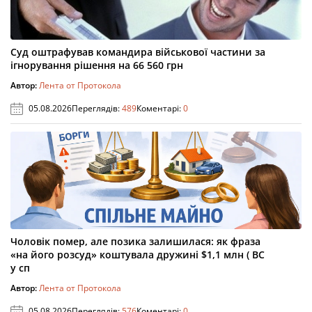
Суд оштрафував командира військової частини за
ігнорування рішення на 66 560 грн
Автор:
Лента от Протокола
05.08.2026
Переглядів:
489
Коментарі:
0
Чоловік помер, але позика залишилася: як фраза
«на його розсуд» коштувала дружині $1,1 млн ( ВС
у сп
Автор:
Лента от Протокола
05.08.2026
Переглядів:
576
Коментарі:
0