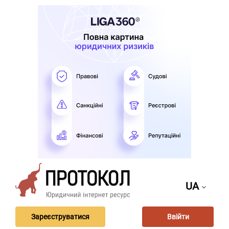
UA
Зареєструватися
Ввійти