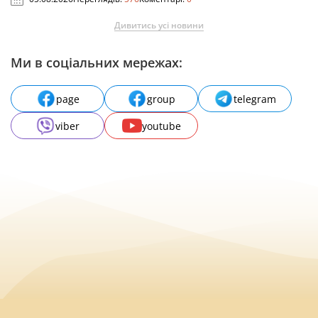
Дивитись усі новини
Ми в соціальних мережах:
page
group
telegram
viber
youtube