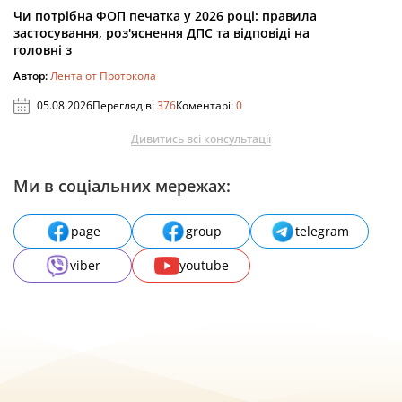
Чи потрібна ФОП печатка у 2026 році: правила
застосування, роз'яснення ДПС та відповіді на
головні з
Автор:
Лента от Протокола
05.08.2026
Переглядів:
376
Коментарі:
0
Дивитись всі консультації
Ми в соціальних мережах:
page
group
telegram
viber
youtube