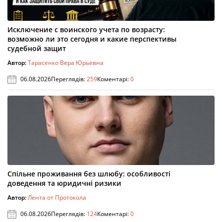
Исключение с воинского учета по возрасту:
возможно ли это сегодня и какие перспективы
судебной защит
Автор:
Тарасенко Вера Юрьевна
06.08.2026
Переглядів:
259
Коментарі:
0
Спільне проживання без шлюбу: особливості
доведення та юридичні ризики
Автор:
Лента от Протокола
06.08.2026
Переглядів:
124
Коментарі:
0