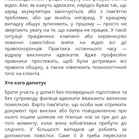
відео. Але, як кажуть адвокати, нерідко буває так, що
заряд акумулятора закінчується, або з пам’яттю
проблеми, або ще якийсь негаразд. У кращому
випадку обшук зупиняють, у гіршому — просто не
звертають увагу на те, що камера не працює. У такій
ситуації працівники компанії або керівництво
повинні самостійно зняти на відео всі дії
правоохоронців. Практика останнього часу —
відразу викликати адвокатів. Адже професійні
правники простежать, щоб були дотримані всі
правила обшуку, а також нівелюють психологічний
тиск на клієнта.
Хто кого допитує
Брати участь у допиті без попередньої підготовки та
без супроводу фахівця адвокати вважають великою
помилкою. Варто пам’ятати, що особа має отримати
документ про виклик або бути повідомленою про
нього іншим шляхом не пізніше ніж за три дні до
того моменту, коли вона зобов’язана прибути до
слідчого. У більшості випадків це роблять за
допомогою повістки. Саме її й треба переслати