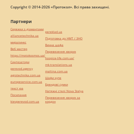
Copyright © 2014-2026 «Протокол». Всі права захищені.
Партнери
Сережки з діамантами
pereklad.ua
alliancetechnika.ua
Підготовка до НМТ / ЗНО
миралинкс
Винна шафа
Веб мастер
Перевезення хворих
https://motokosmos.ua/
hospice-life.com.ua/
Синтезатори
mk-translations.ua
perevod.agency
maltina.com.ua
agrotechnika.com.ua
Шафи купе
europeservice.com.ua
Брендові сумки
текст юа
Натяжні стелі Nova Stelya
Посилання
Перевезення хворих за
kievperevod.com.ua
кордон