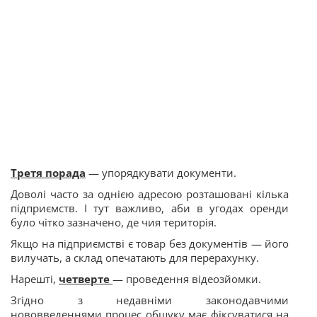
Третя порада
— упорядкувати документи.
Доволі часто за однією адресою розташовані кілька
підприємств. І тут важливо, аби в угодах оренди
було чітко зазначено, де чия територія.
Якщо на підприємстві є товар без документів — його
вилучать, а склад опечатають для перерахунку.
Нарешті,
четверте
— проведення
відеозйомки.
Згідно з недавніми законодавчими
нововведеннями процес обшуку має фіксуватися на