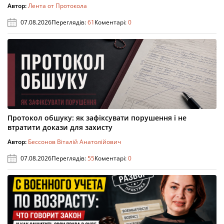
Автор:
Лента от Протокола
07.08.2026
Переглядів:
61
Коментарі:
0
Протокол обшуку: як зафіксувати порушення і не
втратити докази для захисту
Автор:
Бессонов Віталій Анатолійович
07.08.2026
Переглядів:
55
Коментарі:
0