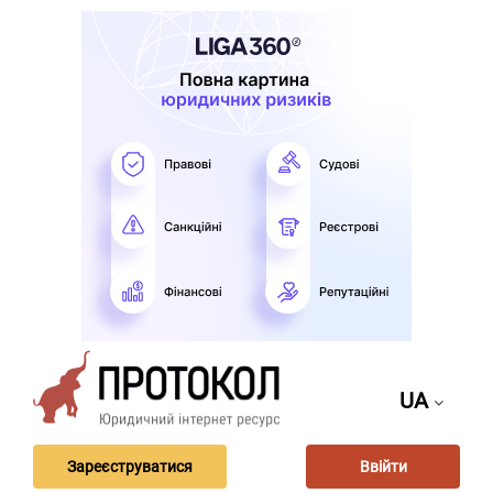
UA
Зареєструватися
Ввійти