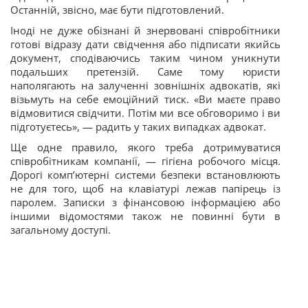
Останній, звісно, має бути підготовлений.
Іноді не дуже обізнані й знервовані співробітники
готові відразу дати свідчення або підписати якийсь
документ, сподіваючись таким чином уникнути
подальших претензій. Саме тому юристи
наполягають на залученні зовнішніх адвокатів, які
візьмуть на себе емоційний тиск. «Ви маєте право
відмовитися свідчити. Потім ми все обговоримо і ви
підготуєтесь», — радить у таких випадках адвокат.
Ще одне правило, якого треба дотримуватися
співробітникам компанії, — гігієна робочого місця.
Дорогі комп’ютерні системи безпеки встановлюють
не для того, щоб на клавіатурі лежав папірець із
паролем. Записки з фінансовою інформацією або
іншими відомостями також не повинні бути в
загальному доступі.