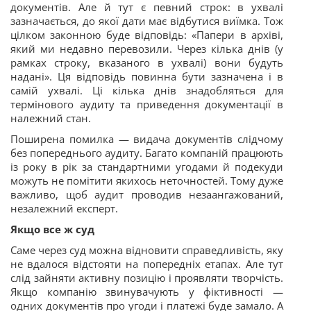
документів. Але й тут є певний строк: в ухвалі
зазначається, до якої дати має відбутися виїмка. Тож
цілком законною буде відповідь: «Папери в архіві,
який ми недавно перевозили. Через кілька днів (у
рамках строку, вказаного в ухвалі) вони будуть
надані». Ця відповідь повинна бути зазначена і в
самій ухвалі. Ці кілька днів знадобляться для
термінового аудиту та приведення документації в
належний стан.
Поширена помилка — видача документів слідчому
без попереднього аудиту. Багато компаній працюють
із року в рік за стандартними угодами й подекуди
можуть не помітити якихось неточностей. Тому дуже
важливо, щоб аудит проводив незаангажований,
незалежний експерт.
Якщо все ж суд
Саме через суд можна відновити справедливість, яку
не вдалося відстояти на попередніх етапах. Але тут
слід зайняти активну позицію і проявляти творчість.
Якщо компанію звинувачують у фіктивності —
одних документів про угоди і платежі буде замало. А