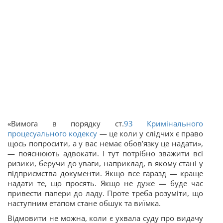
«Вимога в порядку ст.
93
Кримінального
процесуального кодексу
— це коли у слідчих є право
щось попросити, а у вас немає обов’язку це надати»,
— пояснюють адвокати. І тут потрібно зважити всі
ризики, беручи до уваги, наприклад, в якому стані у
підприємства документи. Якщо все гаразд — краще
надати те, що просять. Якщо не дуже — буде час
привести папери до ладу. Проте треба розуміти, що
наступним етапом стане обшук та виїмка.
Відмовити не можна, коли є ухвала суду про видачу