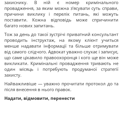
захиснику. В ній є номер
кримінального
провадження, за яким можна з’ясувати суть справи,
причини виклику і перелік питань, які можуть
поставити. Кожна відповідь може спричинити
багато нових запитань.
Тож за день до такої зустрічі приватний консультант
проводить інструктаж, на якому клієнт учиться
менше надавати інформації та більше отримувати
від самого слідчого. Адвокат уважно слухає і записує,
що саме цікавило правоохоронця і кого ще він може
викликати. Кримінальні провадження тривають не
один місяць і потребують продуманої стратегії
захисту.
Найважливіше — уважно прочитати протокол до та
після внесення в нього правок.
Надати, відмовити, перенести