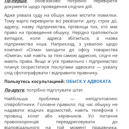
По-перше
, обов’язково потрібно перевірити
документи щодо проведення слідчих дій.
Адже ухвала суду на обшук може містити помилки.
Тому варто перевірити всі реквізити: дату, строк дії,
адресу, назву підприємства, прізвища тих, хто має
право на проведення обшуку. Нерідко трапляються
випадки, коли адреса збігається, а назва
підприємства інша. Наприклад, з ухвалою щодо
компанії «Сігма» заходити до офісу товариства
«Омега», хай навіть за тією самою адресою, слідчі не
мають права. Якщо ж усе правильно і підприємство
планує скористатися послугами адвоката — ухвалу
слід сфотографувати і відправити правнику.
Пользутесь косультацией:
ОБЫСК У АДВОКАТА
По-друге
, потрібно підготувати штат.
Найбільша проблема — непідготовлені
співробітники. Головне правило: під час обшуку не
надавати жодних відомостей, навіть телефонів і
прізвищ колег або керівників. Усі питання
правоохоронців переадресовувати до
відповідального на той момент працівника.