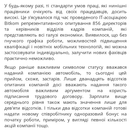
У будь-якому разі, ті стандарти умов праці, які нинішні
працівники очікують від своїх працедавців, досить
високі. Це з'ясувалося під час проведеного ІТ-асоціацією
Bitkom репрезентативного опитування 856 директорів
та керівників відділів кадрів компаній, які
представляють всі галузі економіки. Виявилося, що без
гнучкого графіка роботи, можливостей підвищення
кваліфікації і новітніх мобільних технологій, які можна
застосовувати індивідуально, залучити нових фахівців
практично неможливо.
Якщо раніше важливим символом статусу вважався
наданий компанією автомобіль, то сьогодні цей
прийом, схоже, застарів. Лише дванадцять відсотків
опитаних компаній досі вважають надання такого
автомобіля важливим аргументом на користь
підписання трудового договору. Зарплати вище
середнього рівня також мають значення лише для
дев'яти відсотків. І тільки два відсотки компаній готові
надати новому співробітнику одноразовий бонус на
початку роботи, приміром, у вигляді певної кількості
акцій компанії тощо.