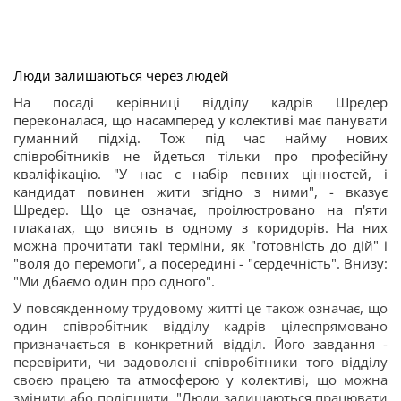
Люди залишаються через людей
На посаді керівниці відділу кадрів Шредер
переконалася, що насамперед у колективі має панувати
гуманний підхід. Тож під час найму нових
співробітників не йдеться тільки про професійну
кваліфікацію. "У нас є набір певних цінностей, і
кандидат повинен жити згідно з ними", - вказує
Шредер. Що це означає, проілюстровано на п'яти
плакатах, що висять в одному з коридорів. На них
можна прочитати такі терміни, як "готовність до дій" і
"воля до перемоги", а посередині - "сердечність". Внизу:
"Ми дбаємо один про одного".
У повсякденному трудовому житті це також означає, що
один співробітник відділу кадрів цілеспрямовано
призначається в конкретний відділ. Його завдання -
перевірити, чи задоволені співробітники того відділу
своєю працею та
атмосферою у колективі
, що можна
змінити або поліпшити. "Люди залишаються працювати