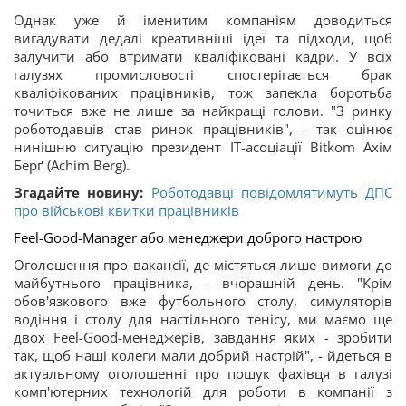
Однак уже й іменитим компаніям доводиться
вигадувати дедалі креативніші ідеї та підходи, щоб
залучити або втримати кваліфіковані кадри. У всіх
галузях промисловості спостерігається брак
кваліфікованих працівників, тож запекла боротьба
точиться вже не лише за найкращі голови. "З ринку
роботодавців став ринок працівників", - так оцінює
нинішню ситуацію президент ІТ-асоціації Bitkom Ахім
Берґ (Achim Berg).
Згадайте новину:
Роботодавці повідомлятимуть ДПС
про військові квитки працівників
Feel-Good-Manager або менеджери доброго настрою
Оголошення про вакансії, де містяться лише вимоги до
майбутнього працівника, - вчорашній день. "Крім
обов'язкового вже футбольного столу, симуляторів
водіння і столу для настільного тенісу, ми маємо ще
двох Feel-Good-менеджерів, завдання яких - зробити
так, щоб наші колеги мали добрий настрій", - йдеться в
актуальному оголошенні про пошук фахівця в галузі
комп'ютерних технологій для роботи в компанії з