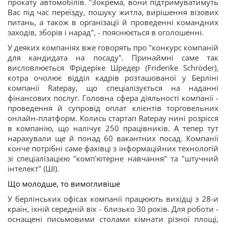
прокату автомобілів. "Зокрема, вони підтримуватимуть
Вас під час переїзду, пошуку житла, вирішення візових
питань, а також в організації й проведенні командних
заходів, зборів і нарад", - пояснюється в оголошенні.
У деяких компаніях вже говорять про "конкурс компаній
для кандидата на посаду". Принаймні саме так
висловлюється Фрідеріке Шредер (Friderike Schröder),
котра очолює відділ кадрів розташованої у Берліні
компанії Ratepay, що спеціалізується на наданні
фінансових послуг. Головна сфера діяльності компанії -
проведення й супровід оплат клієнтів торговельних
онлайн-платформ. Колись стартап Ratepay нині розрісся
в компанію, що налічує 250 працівників. А тепер тут
нарахували ще й понад 60 вакантних посад. Компанії
конче потрібні саме фахівці з інформаційних технологій
зі спеціалізацією "комп'ютерне навчання" та "штучний
інтелект" (ШІ).
Що молодше, то вимогливіше
У берлінських офісах компанії працюють вихідці з 28-и
країн, їхній середній вік - близько 30 років. Для роботи -
оснащені письмовими столами кімнати різної площі,