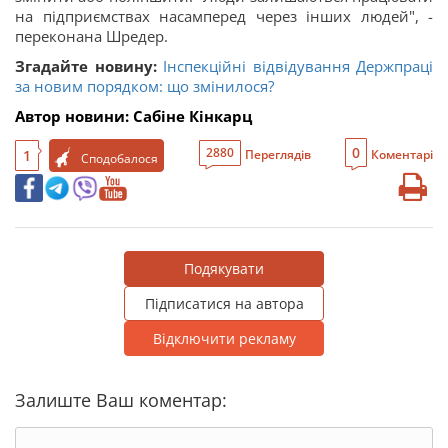
на підприємствах насамперед через інших людей", -
переконана Шредер.
Згадайте новину:
Інспекційні відвідування Держпраці
за новим порядком: що змінилося?
Автор новини: Сабіне Кінкарц
0
2880
1
Переглядів
Коментарі
Сподобалося
Подякувати
Підписатися на автора
Відключити рекламу
Залиште Ваш коментар: