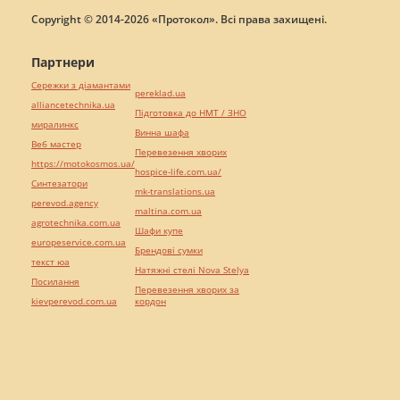
Copyright © 2014-2026 «Протокол». Всі права захищені.
Партнери
Сережки з діамантами
pereklad.ua
alliancetechnika.ua
Підготовка до НМТ / ЗНО
миралинкс
Винна шафа
Веб мастер
Перевезення хворих
https://motokosmos.ua/
hospice-life.com.ua/
Синтезатори
mk-translations.ua
perevod.agency
maltina.com.ua
agrotechnika.com.ua
Шафи купе
europeservice.com.ua
Брендові сумки
текст юа
Натяжні стелі Nova Stelya
Посилання
Перевезення хворих за
kievperevod.com.ua
кордон