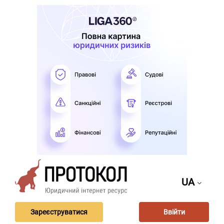
UA
Зареєструватися
Ввійти