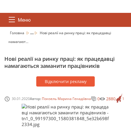
Меню
...
Головна
Нові реалії на ринку праці: як працедавці
намагают...
Нові реалії на ринку праці: як працедавці
намагаються заманити працівників
Відключити рекламу
0
2880
30.01.2020
Автор:
Понзель Марина Генадіївна
1