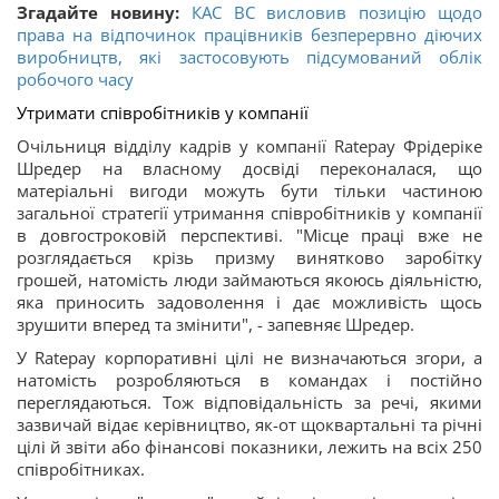
Згадайте новину:
КАС ВС висловив позицію щодо
права на відпочинок працівників безперервно діючих
виробництв, які застосовують підсумований облік
робочого часу
Утримати співробітників у компанії
Очільниця відділу кадрів у компанії Ratepay Фрідеріке
Шредер на власному досвіді переконалася, що
матеріальні вигоди можуть бути тільки частиною
загальної стратегії утримання співробітників у компанії
в довгостроковій перспективі. "Місце праці вже не
розглядається крізь призму винятково заробітку
грошей, натомість люди займаються якоюсь діяльністю,
яка приносить задоволення і дає можливість щось
зрушити вперед та змінити", - запевняє Шредер.
У Ratepay корпоративні цілі не визначаються згори, а
натомість розробляються в командах і постійно
переглядаються. Тож відповідальність за речі, якими
зазвичай відає керівництво, як-от щоквартальні та річні
цілі й звіти або фінансові показники, лежить на всіх 250
співробітниках.