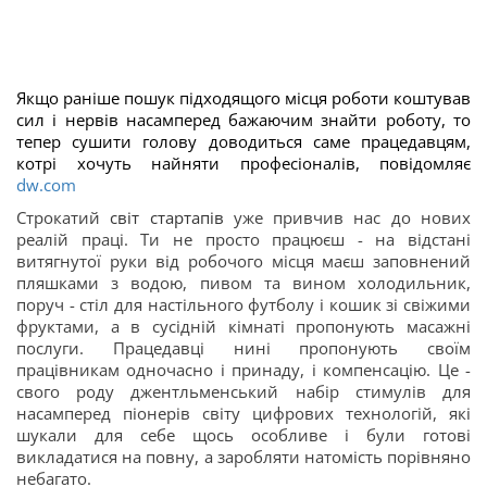
Якщо раніше пошук підходящого місця роботи коштував
сил і нервів насамперед бажаючим знайти роботу, то
тепер сушити голову доводиться саме працедавцям,
котрі хочуть найняти професіоналів, повідомляє
dw.com
Строкатий
світ стартапів
уже привчив нас до нових
реалій праці. Ти не просто працюєш - на відстані
витягнутої руки від робочого місця маєш заповнений
пляшками з водою, пивом та вином холодильник,
поруч - стіл для настільного футболу і кошик зі свіжими
фруктами, а в сусідній кімнаті пропонують масажні
послуги. Працедавці нині пропонують своїм
працівникам одночасно і принаду, і компенсацію. Це -
свого роду джентльменський набір стимулів для
насамперед піонерів світу цифрових технологій, які
шукали для себе щось особливе і були готові
викладатися на повну, а заробляти натомість порівняно
небагато.