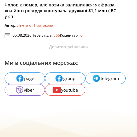
Чоловік помер, але позика залишилася: як фраза
«на його розсуд» коштувала дружині $1,1 млн ( ВС
у сп
Автор:
Лента от Протокола
05.08.2026
Переглядів:
566
Коментарі:
0
Дивитись усі новини
Ми в соціальних мережах:
page
group
telegram
viber
youtube