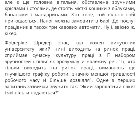
але є ще головна вітальня, обставлена зручними
кріслами і столами, де стоять місткі кошики з яблуками,
бананами і мандаринами. Хто хоче, той вільно собі
пригощається. Напої можна замовити в барі. До послуг
працівників також три кавових автомати. Ну і, звісно ж,
кікер.
Фрідеріке Шредер знає, що кожен випускник
університету, який нині виходить на ринок праці,
сприймає сучасну культуру праці з її набором
зручностей і пільг як зрозумілу й належну річ: "Ті, хто
тільки виходить на ринок праці, вимагають ще
гнучкішого графіку роботи, значно меншої тривалості
робочого часу й більше дозвілля". Одне з перших
запитань зазвичай звучить так: "Який зарплатний пакет
і які пільги надаються?"