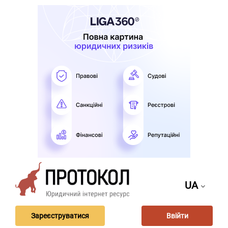
UA
Зареєструватися
Ввійти