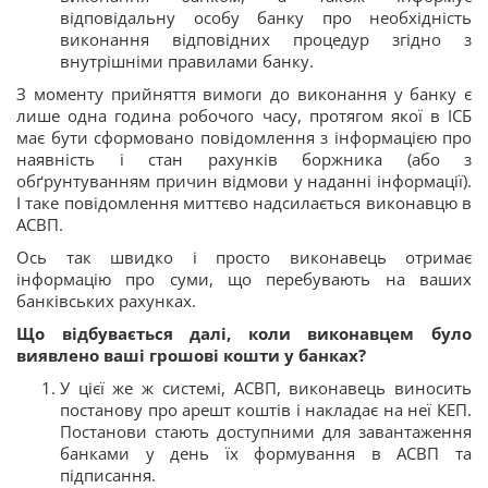
відповідальну особу банку про необхідність
виконання відповідних процедур згідно з
внутрішніми правилами банку.
З моменту прийняття вимоги до виконання у банку є
лише одна година робочого часу, протягом якої в ІСБ
має бути сформовано повідомлення з інформацією про
наявність і стан рахунків боржника (або з
обґрунтуванням причин відмови у наданні інформації).
І таке повідомлення миттєво надсилається виконавцю в
АСВП.
Ось так швидко і просто виконавець отримає
інформацію про суми, що перебувають на ваших
банківських рахунках.
Що відбувається далі, коли виконавцем було
виявлено ваші грошові кошти у банках?
У цієї же ж системі, АСВП, виконавець виносить
постанову про арешт коштів і накладає на неї КЕП.
Постанови стають доступними для завантаження
банками у день їх формування в АСВП та
підписання.