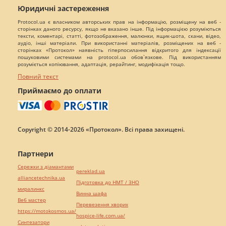
Юридичні застереження
Protocol.ua є власником авторських прав на інформацію, розміщену на веб -
сторінках даного ресурсу, якщо не вказано інше. Під інформацією розуміються
тексти, коментарі, статті, фотозображення, малюнки, ящик-шота, скани, відео,
аудіо, інші матеріали. При використанні матеріалів, розміщених на веб -
сторінках «Протокол» наявність гіперпосилання відкритого для індексації
пошуковими системами на protocol.ua обов`язкове. Під використанням
розуміється копіювання, адаптація, рерайтинг, модифікація тощо.
Повний текст
Приймаємо до оплати
Copyright © 2014-2026 «Протокол». Всі права захищені.
Партнери
Сережки з діамантами
pereklad.ua
alliancetechnika.ua
Підготовка до НМТ / ЗНО
миралинкс
Винна шафа
Веб мастер
Перевезення хворих
https://motokosmos.ua/
hospice-life.com.ua/
Синтезатори