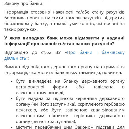
Закону про банки.
Інформація стосовно наявності та/або стану рахунків
боржника повинна містити номери рахунків, відкритих
боржником у банку, а також суми коштів, які наявні на
таких рахунках.
У яких випадках банк може відмовити у наданні
інформації про наявність/стан ваших рахунків?
Відповідно до ст.62 ЗУ «
Про банки і банківську
діяльність
»:
Вимога відповідного державного органу на отримання
інформації, яка містить банківську таємницю, повинна:
бути викладена на бланку державного органу
встановленої форми або надіслана в
електронному вигляді;
бути надана за підписом керівника державного
органу (чи його заступника), скріпленого гербовою
печаткою, або бути завіреною кваліфікованим
електронним підписом керівника державного
органу (чи його заступника);
містити передбачені цим Законом підстави для