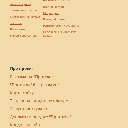
mk-translations.ua
perevod.agency
maltina.com.ua
agrotechnika.com.ua
Шафи купе
europeservice.com.ua
Брендові сумки
текст юа
Натяжні стелі Nova Stelya
Посилання
Перевезення хворих за
kievperevod.com.ua
кордон
Про проект
Реклама на "Протокол"
"Протокол" без реклами!
Карта сайту
Тендер на юридичну послугу
Угода користувача
Допомогти ресурсу "Протокол"
Кредит онлайн