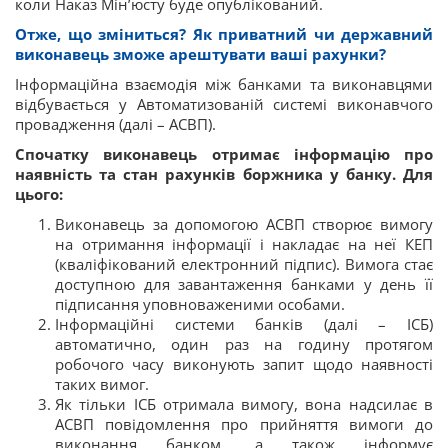
коли Наказ Мін’юсту буде опублікований.
Отже, що зміниться? Як приватний чи державний
виконавець зможе арештувати ваші рахунки?
Інформаційна взаємодія між банками та виконавцями
відбувається у Автоматизованій системі виконавчого
провадження (далі – АСВП).
Спочатку виконавець отримає інформацію про
наявність та стан рахунків боржника у банку. Для
цього:
Виконавець за допомогою АСВП створює вимогу
на отримання інформації і накладає на неї КЕП
(кваліфікований електронний підпис). Вимога стає
доступною для завантаження банками у день її
підписання уповноваженими особами.
Інформаційні системи банків (далі – ІСБ)
автоматично, один раз на годину протягом
робочого часу виконують запит щодо наявності
таких вимог.
Як тільки ІСБ отримала вимогу, вона надсилає в
АСВП повідомлення про прийняття вимоги до
виконання банком, а також інформує