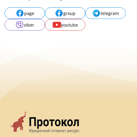
page
group
telegram
viber
youtube