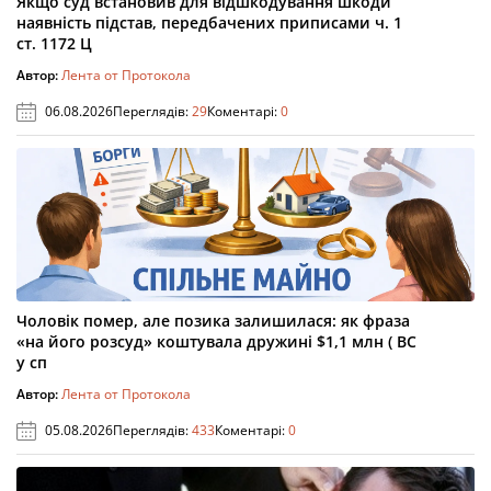
Якщо суд встановив для відшкодування шкоди
наявність підстав, передбачених приписами ч. 1
ст. 1172 Ц
Автор:
Лента от Протокола
06.08.2026
Переглядів:
29
Коментарі:
0
Чоловік помер, але позика залишилася: як фраза
«на його розсуд» коштувала дружині $1,1 млн ( ВС
у сп
Автор:
Лента от Протокола
05.08.2026
Переглядів:
433
Коментарі:
0