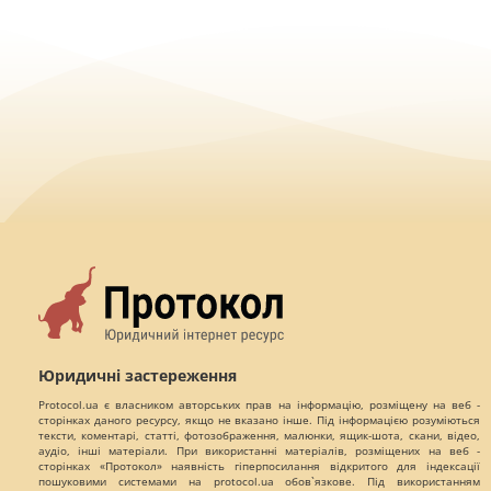
Юридичні застереження
Protocol.ua є власником авторських прав на інформацію, розміщену на веб -
сторінках даного ресурсу, якщо не вказано інше. Під інформацією розуміються
тексти, коментарі, статті, фотозображення, малюнки, ящик-шота, скани, відео,
аудіо, інші матеріали. При використанні матеріалів, розміщених на веб -
сторінках «Протокол» наявність гіперпосилання відкритого для індексації
пошуковими системами на protocol.ua обов`язкове. Під використанням