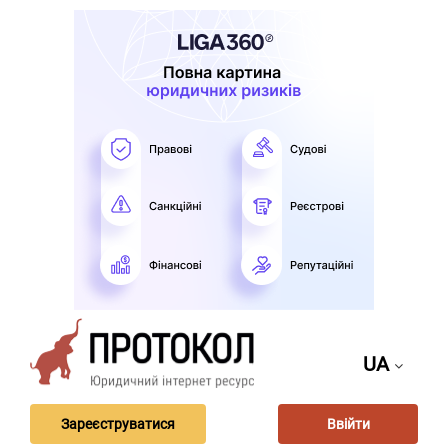
UA
Зареєструватися
Ввійти