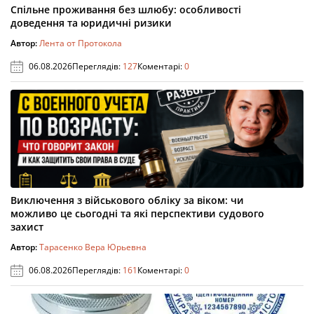
Спільне проживання без шлюбу: особливості
доведення та юридичні ризики
Автор:
Лента от Протокола
06.08.2026
Переглядів:
127
Коментарі:
0
Виключення з військового обліку за віком: чи
можливо це сьогодні та які перспективи судового
захист
Автор:
Тарасенко Вера Юрьевна
06.08.2026
Переглядів:
161
Коментарі:
0