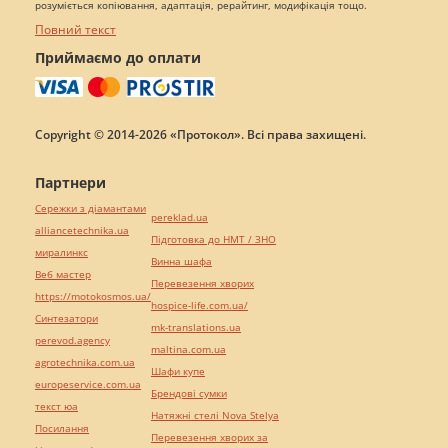
розуміється копіювання, адаптація, рерайтинг, модифікація тощо.
Повний текст
Приймаємо до оплати
Copyright © 2014-2026 «Протокол». Всі права захищені.
Партнери
Сережки з діамантами
pereklad.ua
alliancetechnika.ua
Підготовка до НМТ / ЗНО
миралинкс
Винна шафа
Веб мастер
Перевезення хворих
https://motokosmos.ua/
hospice-life.com.ua/
Синтезатори
mk-translations.ua
perevod.agency
maltina.com.ua
agrotechnika.com.ua
Шафи купе
europeservice.com.ua
Брендові сумки
текст юа
Натяжні стелі Nova Stelya
Посилання
Перевезення хворих за