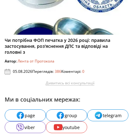
Чи потрібна ФОП печатка у 2026 році: правила
застосування, роз'яснення ДПС та відповіді на
головні з
Автор:
Лента от Протокола
05.08.2026
Переглядів:
386
Коментарі:
0
Дивитись всі консультації
Ми в соціальних мережах:
page
group
telegram
viber
youtube