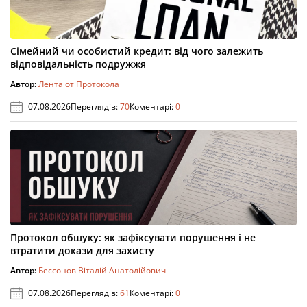
Сімейний чи особистий кредит: від чого залежить
відповідальність подружжя
Автор:
Лента от Протокола
07.08.2026
Переглядів:
70
Коментарі:
0
Протокол обшуку: як зафіксувати порушення і не
втратити докази для захисту
Автор:
Бессонов Віталій Анатолійович
07.08.2026
Переглядів:
61
Коментарі:
0