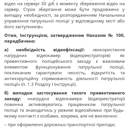
відео на сервері 30 діб з моменту збереження відео на
сервер. Строк зберігання може бути продовжено у
випадку необхідності, за розпорядженням Начальника
управління патрульної поліції у відповідному місті або
його заступників».
Отже, Інструкцією, затвердженою Наказом № 100,
передбачено:
а) необхідність відеофіксації:
«використання
нагрудних відеокамер (відеореєстраторів) як
превентивного поліцейського заходу є важливим
елементом функціонування патрульної поліції,
покликаним гарантувати чесність, відкритість та
антикорупційну спрямованість діяльності патрульної
поліції» (п. 1.3 Розділу І Інструкції).
б)
випадки застосування такого превентивного
заходу:
«нагрудна відеокамера (відеореєстратор)
повинна активовуватись працівником патрульної
поліції та знаходитись у режимі відеозйомки при будь-
якому контакті з особами, зокрема, але не виключно:
– при оформленні дорожньо-транспортної пригоди;