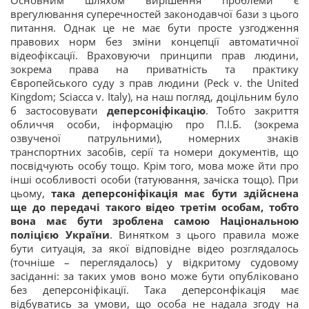
врегулювання суперечностей законодавчої бази з цього
питання. Однак це не має бути просте узгодження
правових норм без зміни концепції автоматичної
відеофіксації. Враховуючи принципи прав людини,
зокрема права на приватність та практику
Європейського суду з прав людини (Peck v. the United
Kingdom; Sciacca v. Italy), на наш погляд, доцільним було
б застосовувати
деперсоніфікацію
. Тобто закриття
обличчя особи, інформацію про П.І.Б. (зокрема
озвученої патрульними), номерних знаків
транспортних засобів, серії та номери документів, що
посвідчують особу тощо. Крім того, мова може йти про
інші особливості особи (татуювання, зачіска тощо). При
цьому,
така деперсоніфікація має бути здійснена
ще до передачі такого відео третім особам, тобто
вона має бути зроблена самою Національною
поліцією України
. Винятком з цього правила може
бути ситуація, за якої відповідне відео розглядалось
(точніше – переглядалось) у відкритому судовому
засіданні: за таких умов воно може бути опубліковано
без деперсоніфікації. Така деперсонфікація має
відбуватись за умови, що особа не надала згоду на