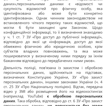
даних»,персональними даними є «відомості чи
сукупність відомостей про фізичну особу, яка
ідентифікована або може бути конкретно
ідентифікована». Однак чинним законодавством не
встановленого чіткого переліку таких відомостей, що
могли б бути захищені цим Законом. Щодо
конфіденційної інформації, то її визначення знаходимо
у ч. 1 ст. 7 ЗУ «Про доступ до публічної інформації»,
відповідно до якої це «інформація, доступ до якої
обмежено фізичною або юридичною особою, крім
суб’єктів владних повноважень, та яка може
поширюватися у визначеному ними порядку за їхнім
бажанням відповідно до передбачених ними умов».
Діяльність поліції, пов’язана із захистом і обробкою
персональних даних, здійснюється на підставах,
визначених Конституцією України, ЗУ «Про захист
персональних даних», іншими законами України (ч. 4
ст. 25 ЗУ «Про Національну поліцію»). Відтак, передача
відео у ЗМІ або розміщення його на відеохостингах
(наприклад YouTube)
є обробкою персональних
даних
. Така обробка, відповідно до ст. 6 ЗУ «Про захист
персональних даних»,
не допускається без згоди