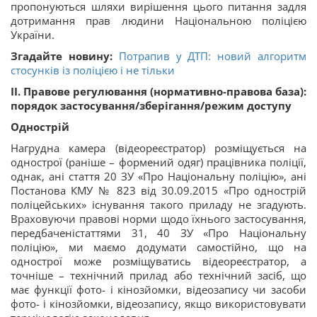
пропонуються шляхи вирішення цього питання задля
дотримання прав людини Національною поліцією
України.
Згадайте новину:
Потрапив у ДТП: новий алгоритм
стосунків із поліцією і не тільки
ІІ. Правове регулювання (нормативно-правова база):
порядок застосування/зберігання/режим доступу
Однострій
Нагрудна камера (відеореєстратор) розміщується на
однострої (раніше – формений одяг) працівника поліції,
однак, ані стаття 20 ЗУ «Про Національну поліцію», ані
Постанова КМУ № 823 від 30.09.2015 «Про однострій
поліцейських» існування такого приладу не згадують.
Враховуючи правові норми щодо їхнього застосування,
передбаченістаттями 31, 40 ЗУ «Про Національну
поліцію», ми маємо додумати самостійно, що на
однострої може розміщуватись відеореєстратор, а
точніше – технічний прилад або технічний засіб, що
має функції фото- і кінозйомки, відеозапису чи засоби
фото- і кінозйомки, відеозапису, якщо використовувати