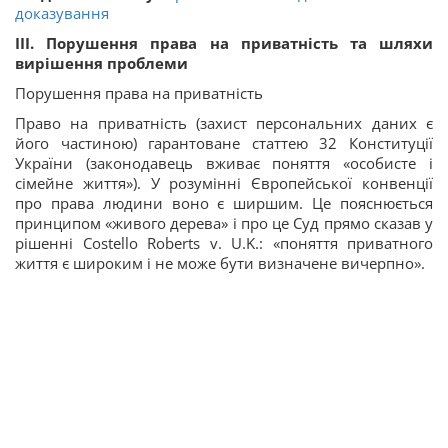
доказування
ІІІ. Порушення права на приватність та шляхи
вирішення проблеми
Порушення права на приватність
Право на приватність (захист персональних даних є
його частиною) гарантоване статтею 32 Конституції
України (законодавець вживає поняття «особисте і
сімейне життя»). У розумінні Європейської конвенції
про права людини воно є ширшим. Це пояснюється
принципом «живого дерева» і про це Суд прямо сказав у
рішенні Costello Roberts v. U.K.: «поняття приватного
життя є широким і не може бути визначене вичерпно».