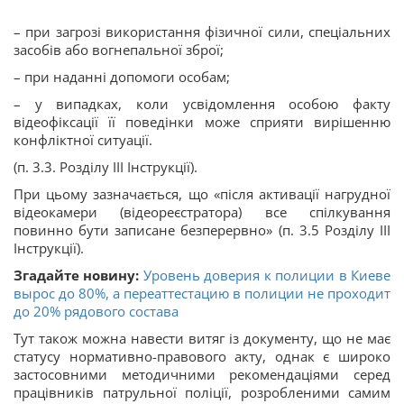
– при загрозі використання фізичної сили, спеціальних
засобів або вогнепальної зброї;
– при наданні допомоги особам;
– у випадках, коли усвідомлення особою факту
відеофіксації її поведінки може сприяти вирішенню
конфліктної ситуації.
(п. 3.3. Розділу ІІІ Інструкції).
При цьому зазначається, що «після активації нагрудної
відеокамери (відеореєстратора) все спілкування
повинно бути записане безперервно» (п. 3.5 Розділу ІІІ
Інструкції).
Згадайте новину:
Уровень доверия к полиции в Киеве
вырос до 80%, а переаттестацию в полиции не проходит
до 20% рядового состава
Тут також можна навести витяг із документу, що не має
статусу нормативно-правового акту, однак є широко
застосовними методичними рекомендаціями серед
працівників патрульної поліції, розробленими самим