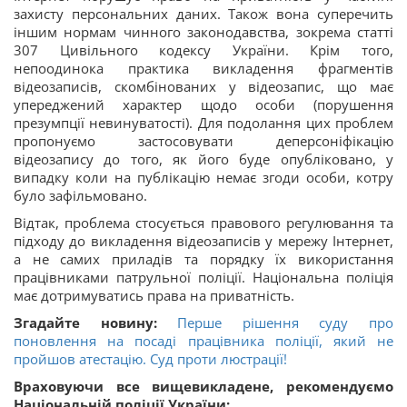
захисту персональних даних. Також вона суперечить
іншим нормам чинного законодавства, зокрема статті
307 Цивільного кодексу України. Крім того,
непоодинока практика викладення фрагментів
відеозаписів, скомбінованих у відеозапис, що має
упереджений характер щодо особи (порушення
презумпції невинуватості). Для подолання цих проблем
пропонуємо застосовувати деперсоніфікацію
відеозапису до того, як його буде опубліковано, у
випадку коли на публікацію немає згоди особи, котру
було зафільмовано.
Відтак, проблема стосується правового регулювання та
підходу до викладення відеозаписів у мережу Інтернет,
а не самих приладів та порядку їх використання
працівниками патрульної поліції. Національна поліція
має дотримуватись права на приватність.
Згадайте новину:
Перше рішення суду про
поновлення на посаді працівника поліції, який не
пройшов атестацію. Суд проти люстрації!
Враховуючи все вищевикладене, рекомендуємо
Національній поліції України: