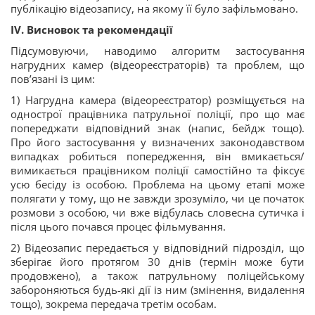
публікацію відеозапису, на якому її було зафільмовано.
І
V
.
Висновок та рекомендації
Підсумовуючи, наводимо алгоритм застосування
нагрудних камер (відеореєстраторів) та проблем, що
пов’язані із цим:
1) Нагрудна камера (відеореєстратор) розміщується на
однострої працівника патрульної поліції, про що має
попереджати відповідний знак (напис, бейдж тощо).
Про його застосування у визначених законодавством
випадках робиться попередження, він вмикається/
вимикається працівником поліції самостійно та фіксує
усю бесіду із особою. Проблема на цьому етапі може
полягати у тому, що не завжди зрозуміло, чи це початок
розмови з особою, чи вже відбулась словесна сутичка і
після цього почався процес фільмування.
2) Відеозапис передається у відповідний підрозділ, що
зберігає його протягом 30 днів (термін може бути
продовжено), а також патрульному поліцейському
забороняються будь-які дії із ним (змінення, видалення
тощо), зокрема передача третім особам.