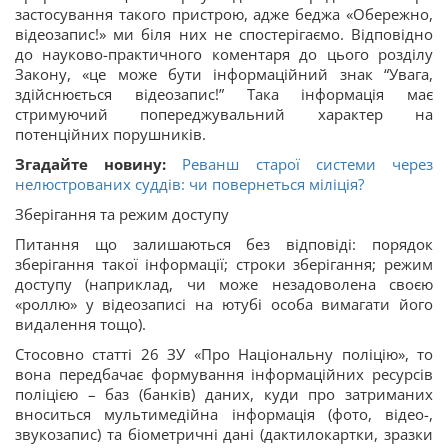
застосування такого пристрою, адже беджа «Обережно,
відеозапис!» ми біля них не спостерігаємо. Відповідно
до науково-практичного коментаря до цього розділу
Закону, «це може бути інформаційний знак “Увага,
здійснюється відеозапис!” Така інформація має
стримуючий попереджувальний характер на
потенційних порушників.
Згадайте новину:
Реванш старої системи через
нелюстрованих суддів: чи повернеться міліція?
Зберігання та режим доступу
Питання що залишаються без відповіді: порядок
зберігання такої інформації; строки зберігання; режим
доступу (наприклад, чи може незадоволена своєю
«роллю» у відеозаписі на ютубі особа вимагати його
видалення тощо).
Стосовно статті 26 ЗУ «Про Національну поліцію», то
вона передбачає формування інформаційних ресурсів
поліцією – баз (банків) даних, куди про затриманих
вноситься мультимедійна інформація (фото, відео-,
звукозапис) та біометричні дані (дактилокартки, зразки