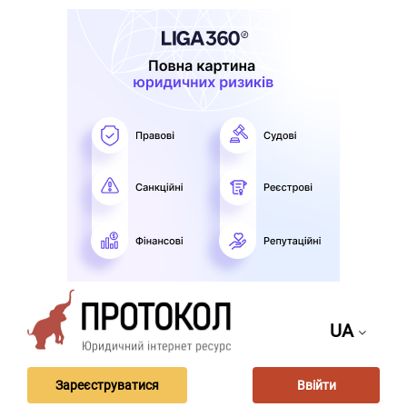
UA
Зареєструватися
Ввійти