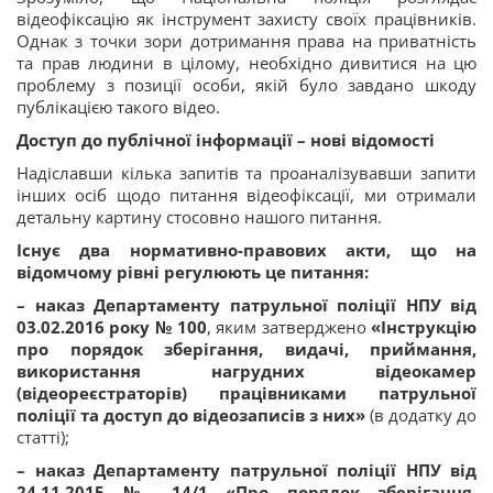
відеофіксацію як інструмент захисту своїх працівників.
Однак з точки зори дотримання права на приватність
та прав людини в цілому, необхідно дивитися на цю
проблему з позиції особи, якій було завдано шкоду
публікацією такого відео.
Доступ до публічної інформації – нові відомості
Надіславши кілька запитів та проаналізувавши запити
інших осіб щодо питання відеофіксації, ми отримали
детальну картину стосовно нашого питання.
Існує два нормативно-правових акти, що на
відомчому рівні регулюють це питання:
– наказ Департаменту патрульної поліції НПУ від
03.02.2016 року № 100
, яким затверджено
«Інструкцію
про порядок зберігання, видачі, приймання,
використання нагрудних відеокамер
(відеореєстраторів) працівниками патрульної
поліції та доступ до відеозаписів з них»
(в додатку до
статті);
– наказ Департаменту патрульної поліції НПУ від
24.11.2015 № 14/1 «Про порядок зберігання,