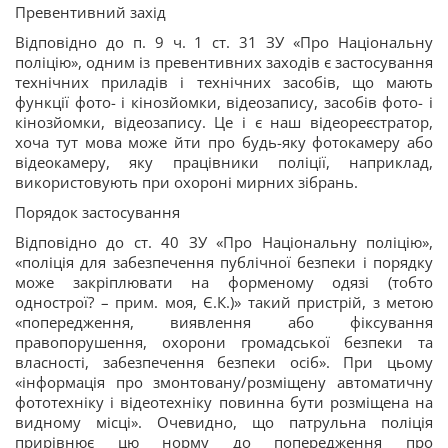
Превентивний захід
Відповідно до п. 9 ч. 1 ст. 31 ЗУ «Про Національну
поліцію», одним із превентивних заходів є застосування
технічних приладів і технічних засобів, що мають
функції фото- і кінозйомки, відеозапису, засобів фото- і
кінозйомки, відеозапису. Це і є наш відеореєстратор,
хоча тут мова може йти про будь-яку фотокамеру або
відеокамеру, яку працівники поліції, наприклад,
використовують при охороні мирних зібрань.
Порядок застосування
Відповідно до ст. 40 ЗУ «Про Національну поліцію»,
«поліція для забезпечення публічної безпеки і порядку
може закріплювати на форменому одязі (тобто
однострої? – прим. моя, Є.К.)» такий пристрій, з метою
«попередження, виявлення або фіксування
правопорушення, охорони громадської безпеки та
власності, забезпечення безпеки осіб». При цьому
«інформація про змонтовану/розміщену автоматичну
фототехніку і відеотехніку повинна бути розміщена на
видному місці». Очевидно, що патрульна поліція
прирівнює цю норму до попередження про