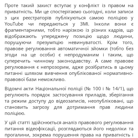
Проте такий захист вступає у конфлікт із правом на
приватність. Ми це спостерігаємо сьогодні, коли записи
з цих реєстраторів публікуються самою поліцією у
YouTube чи передаються у ЗМІ. Інколи вони є
фрагментарними, тобто нарізкою із різних кадрів, що
відображають упереджену позицію щодо людини,
порушуючи презумпцію невинуватості. Крім того,
правове регулювання автоматичної зйомки (тобто без
згоди на це особи) є непродуманим і таким, що
суперечить чинному законодавству. А саме правове
регулювання є непрозорим, адже розібратись в цьому
питанні шляхом вивчення опублікованої нормативно-
правової бази неможливо.
Відомчі акти Національної поліції (№ 100 і № 14/1), що
регулюють порядок застосування приладів, зберігання
та режим доступу до відеозаписів, неопубліковані, що
становить загрозу для дотримання прав людини
поліцією.
У цій статті здійснюється аналіз правового регулювання
питання відеофіксації, розглядаються його недоліки та
прогалини, зокрема порушення права на приватність і