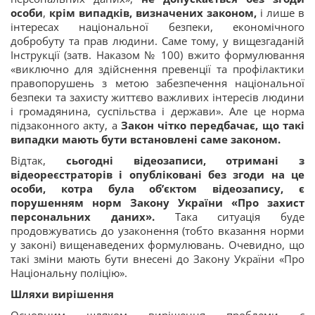
особи
,
крім випадків, визначених законом,
і лише в
інтересах національної безпеки, економічного
добробуту та прав людини. Саме тому, у вищезгаданій
Інструкції (затв. Наказом № 100) вжито формулювання
«виключно для здійснення превенції та профілактики
правопорушень з метою забезпечення національної
безпеки та захисту життєво важливих інтересів людини
і громадянина, суспільства і держави». Але це норма
підзаконного акту, а
Закон чітко передбачає, що
такі
випадки мають бути встановлені саме законом.
Відтак,
сьогодні відеозаписи, отримані з
відеореєстраторів і опубліковані без згоди на це
особи, котра була об’єктом відеозапису, є
порушенням норм Закону України «Про захист
персональних даних».
Така ситуація буде
продовжуватись до узаконення (тобто вказання норми
у законі) вищенаведених формулювань. Очевидно, що
такі зміни мають бути внесені до Закону України «Про
Національну поліцію».
Шляхи вирішення
Основним шляхом вирішення проблеми є