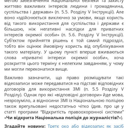
метою забезпечення національної безпеки та захисту
життєво важливих інтересів людини і громадянина,
суспільства і держави» (п. 5.5. Розділу V Інструкції). Але
воно «здійснюється виключно за умови, якщо користь
від такого використання для суспільства і держави є
більшою, ніж негативні наслідки для приватних
інтересів окремої особи» (п. 5.6. Розділу V Інструкції).
Суб’єктом прийняття рішень є той самий підрозділ,
тобто він оцінює ймовірну користь від опублікування
такого матеріалу. У цьому пункті вперше вживаються
слова «приватні інтереси окремої особи», хоча
розкриття цього терміну є нелегким завданням, у чому
ми могли переконатися вище.
Важливо зазначити, що право розміщувати такі
відеозаписи може передаватися на підставі відповідних
договорів для використання ЗМІ (п. 5.5 Розділу V
Розділу). Однак про які «відповідні договори» йде мова,
незрозуміло, а відносини ЗМІ із Національною поліцією
також врегульовані недостатньо чітко (див. про це у
статті програми “Відкритість правоохоронної системи”
«
Чи відкрита Національна поліція до журналістів?
»).
Згадайте новину:
Третє око або відеозапис як засіб