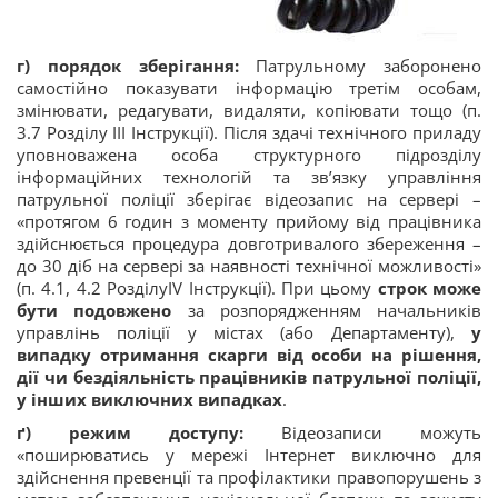
г) порядок зберігання:
Патрульному заборонено
самостійно показувати інформацію третім особам,
змінювати, редагувати, видаляти, копіювати тощо (п.
3.7 Розділу ІІІ Інструкції). Після здачі технічного приладу
уповноважена особа структурного підрозділу
інформаційних технологій та зв’язку управління
патрульної поліції зберігає відеозапис на сервері –
«протягом 6 годин з моменту прийому від працівника
здійснюється процедура довготривалого збереження –
до 30 діб на сервері за наявності технічної можливості»
(п. 4.1, 4.2 РозділуIV Інструкції). При цьому
строк може
бути подовжено
за розпорядженням начальників
управлінь поліції у містах (або Департаменту),
у
випадку отримання скарги від особи на рішення,
дії чи бездіяльність працівників патрульної поліції,
у інших виключних випадках
.
ґ) режим доступу:
Відеозаписи можуть
«поширюватись у мережі Інтернет виключно для
здійснення превенції та профілактики правопорушень з