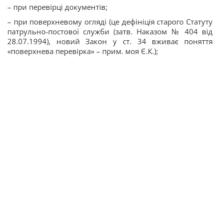
– при перевірці документів;
– при поверхневому огляді (це дефініція старого Статуту
патрульно-постової служби (затв. Наказом № 404 від
28.07.1994), новий Закон у ст. 34 вживає поняття
«поверхнева перевірка» – прим. моя Є.К.);