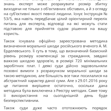
знань експерт може розрахувати розмір збитку
виходячи не тільки з об'єктивних обставин, а й з огляду
на суб'єктивні якості певної людини. Існує Інструкція №
53/5, яка навіть передбачає цілий орієнтирний перелік
питань для експерта, відповіді на які можуть стати
підставою для прийняття судом рішення на вашу
користь.
Також існувала офіційно зареєстрована методика
визначення моральної шкоди російського вченого А. М.
Ерделевського. Її суть в тому, що визначений базисний
рівень розміру компенсації за страждання, завдані
важкою шкодою здоров'ю, в розмірі 720 мінімальних
заробітних плат. І деякі суди дійсно задовольняли
позовні вимоги з розрахунком моральної шкоди за
такою методикою, але більшість все таки посилалися на
абстрактний характер даної суми. Але з 29.01.2016 року
це питання вирішене остаточно, оскільки дана
методика була виключена з Реєстру методик. Саме тому
її використання на сьогоднішній день буде
безперспективним.
Також суди дуже часто ототожнюють порядок