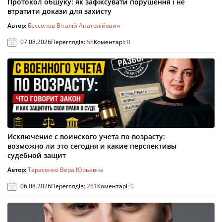
Протокол обшуку: як зафіксувати порушення і не
втратити докази для захисту
Автор:
Бессонов Віталій Анатолійович
07.08.2026
Переглядів:
56
Коментарі:
0
Исключение с воинского учета по возрасту:
возможно ли это сегодня и какие перспективы
судебной защит
Автор:
Тарасенко Вера Юрьевна
06.08.2026
Переглядів:
261
Коментарі:
0