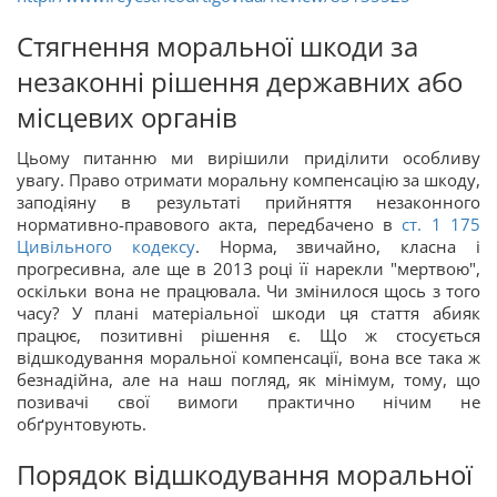
Стягнення моральної шкоди за
незаконні рішення державних або
місцевих органів
Цьому питанню ми вирішили приділити особливу
увагу. Право отримати моральну компенсацію за шкоду,
заподіяну в результаті прийняття незаконного
нормативно-правового акта, передбачено в
ст.
1 175
Цивільного кодексу
. Норма, звичайно, класна і
прогресивна, але ще в 2013 році її нарекли "мертвою",
оскільки вона не працювала. Чи змінилося щось з того
часу? У плані матеріальної шкоди ця стаття абияк
працює, позитивні рішення є. Що ж стосується
відшкодування моральної компенсації, вона все така ж
безнадійна, але на наш погляд, як мінімум, тому, що
позивачі свої вимоги практично нічим не
обґрунтовують.
Порядок відшкодування моральної