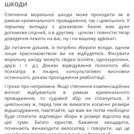
шкоди
Стягнення моральної шкоди може проходити як в
рамках кримінального провадження, так і цивільного. У
першому випадку з доказовою базою вам дуже
допоможе слідчий, а в другому - цілком і повністю тягар
доведення лежить на вас, ну і на вашому адвокаті.
До питання доказів, їх потрібно збирати всюди, одним
лише красномовством ви не відбудетеся. Фіксувати
моральну шкоду можуть свідки (колеги, однокурсники,
друзі і т. д.), Докази відвідування психолога або
психіатра в лікарні, консультативні висновки
останнього, докази проходження реабілітації.
І трохи про неприємне. Якщо стягнення компенсаційних
виплат відбувається в рамках кримінального
провадження, то судовий збір не сплачується. У
цивільному ж, перед тим як вимагати космічні розміри
відшкодування, пам'ятайте, що вам же потім необхідно
буде сплатити відповідні збори в розмірі відсотка від
цієї суми. Багато юристів, бажаючи заощадити,
починають винаходити велосипед і говорити, що це