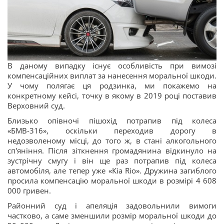
В даному випадку існує особливість при вимозі
компенсаційних виплат за нанесення моральної шкоди.
У чому полягає ця родзинка, ми покажемо на
конкретному кейсі, точку в якому в 2019 році поставив
Верховний суд.
Близько опівночі пішохід потрапив під колеса
«БМВ-316», оскільки переходив дорогу в
недозволеному місці, до того ж, в стані алкогольного
сп'яніння. Після зіткнення громадянина відкинуло на
зустрічну смугу і він ще раз потрапив під колеса
автомобіля, але тепер уже «Кіа Rio». Дружина загиблого
просила компенсацію моральної шкоди в розмірі 4 608
000 гривен.
Районний суд і апеляція задовольнили вимоги
частково, а саме зменшили розмір моральної шкоди до