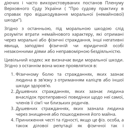
діючих і часто використовуваних постанов Пленуму
Верховного Суду України ( "Про судову практику в
справах про відшкодування моральної (немайнової)
шкоди").
Згідно з останньою, під моральною шкодою слід
розуміти втрати немайнового характеру, які отримані
через моральні або фізичні страждання, інші негативні
явища, заподіяні фізичній чи юридичній особі
незаконними діями або неправомірною бездіяльністю.
Цивільний кодекс же визначає види моральної шкоди.
Згідно з останнім вона може проявлятися в:
Фізичному болю та стражданнях, яких зазнає
людина в зв'язку з отриманням каліцтв або іншої
шкоди здоров'ю.
Душевних стражданнях, яких зазнає людина
внаслідок протиправної поведінки щодо неї самої,
членів її сім'ї чи близьких родичів.
Душевних стражданнях, яких зазнала людина
через знищення або пошкодження його майна.
Приниження честі та гідності, якщо це фіз. особа, а
також ділової репутації як фізичної так і