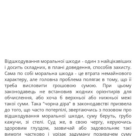
Відшкодування моральної шкоди - один з найцікавіших
і досить складних, в плані доведення, способів захисту.
Сама по собі моральна шкода - це втрата немайнового
характеру, але головна проблема полягає в тому, що її
треба висловити грошовою сумою. При цьому
законодавець не встановив жодних орієнтирів для
обчислення, або хоча б верхньої або нижньої межі
такої суми. Така "чорна діра" в законодавстві призвела
до того, що часто потерпілі, звертаючись з позовом про
відшкодування моральної шкоди, суму беруть, грубо
кажучи, зі стелі. Суд же, в свою чергу, керуючись
здоровим глуздом, зазвичай або задовольняє такі
вимоги частково і урізає задуману позивачем суму