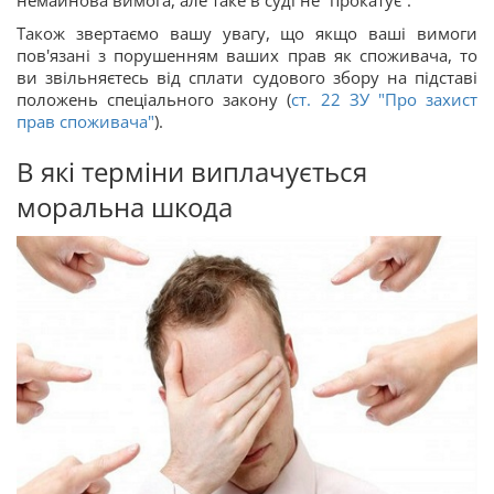
немайнова вимога, але таке в суді не “прокатує”.
Також звертаємо вашу увагу, що якщо ваші вимоги
пов'язані з порушенням ваших прав як споживача, то
ви звільняєтесь від сплати судового збору на підставі
положень спеціального закону (
ст. 22 ЗУ "Про захист
прав споживача"
).
В які терміни виплачується
моральна шкода