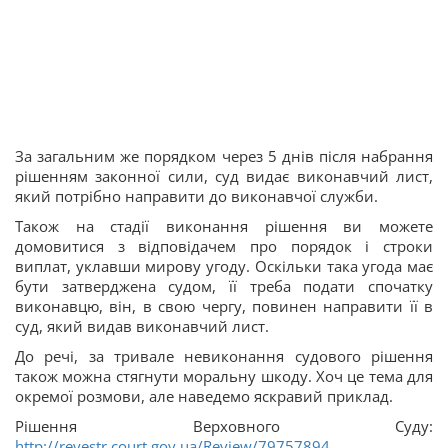
За загальним же порядком через 5 днів після набрання
рішенням законної сили, суд видає виконавчий лист,
який потрібно направити до виконавчої служби.
Також на стадії виконання рішення ви можете
домовитися з відповідачем про порядок і строки
виплат, уклавши мирову угоду. Оскільки така угода має
бути затверджена судом, її треба подати спочатку
виконавцю, він, в свою чергу, повинен направити її в
суд, який видав виконавчий лист.
До речі, за тривале невиконання судового рішення
також можна стягнути моральну шкоду. Хоч це тема для
окремої розмови, але наведемо яскравий приклад.
Рішення Верховного Суду:
http://reyestr.court.gov.ua/Review/79757894