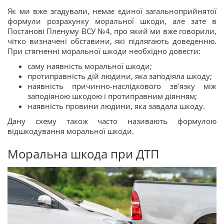
Як ми вже згадували, немає єдиної загальноприйнятої
формули розрахунку моральної шкоди, але зате в
Постанові Пленуму ВСУ №4, про який ми вже говорили,
чітко визначені обставини, які підлягають доведенню.
При стягненні моральної шкоди необхідно довести:
саму наявність моральної шкоди;
протиправність дій людини, яка заподіяла шкоду;
наявність причинно-наслідкового зв'язку між
заподіяною шкодою і протиправним діянням;
наявність провини людини, яка завдала шкоду.
Дану схему також часто називають формулою
відшкодування моральної шкоди.
Моральна шкода при ДТП