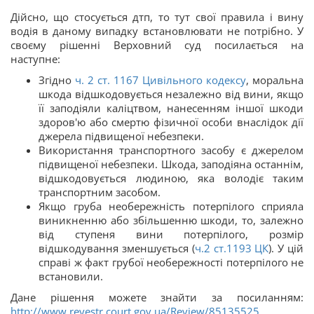
Дійсно, що стосується дтп, то тут свої правила і вину
водія в даному випадку встановлювати не потрібно. У
своєму рішенні Верховний суд посилається на
наступне:
Згідно
ч. 2 ст.
1167
Цивільного кодексу
, моральна
шкода відшкодовується незалежно від вини, якщо
її заподіяли каліцтвом, нанесенням іншої шкоди
здоров'ю або смертю фізичної особи внаслідок дії
джерела підвищеної небезпеки.
Використання транспортного засобу є джерелом
підвищеної небезпеки. Шкода, заподіяна останнім,
відшкодовується людиною, яка володіє таким
транспортним засобом.
Якщо груба необережність потерпілого сприяла
виникненню або збільшенню шкоди, то, залежно
від ступеня вини потерпілого, розмір
відшкодування зменшується (
ч.2 ст.
1193
ЦК
). У цій
справі ж факт грубої необережності потерпілого не
встановили.
Дане рішення можете знайти за посиланням:
http://www.reyestr.court.gov.ua/Review/85135525