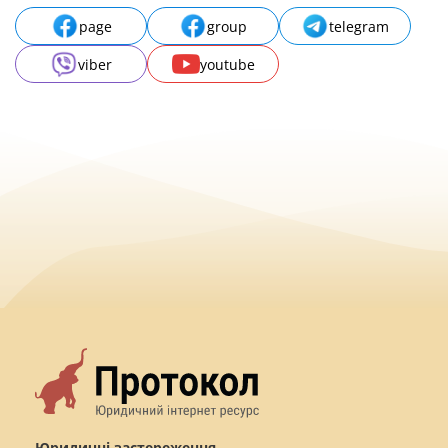
page
group
telegram
viber
youtube
Юридичні застереження