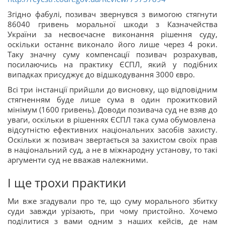
Згідно фабулі, позивач звернувся з вимогою стягнути
86040 гривень моральної шкоди з Казначейства
України за несвоєчасне виконання рішення суду,
оскільки останнє виконало його лише через 4 роки.
Таку значну суму компенсації позивач розрахував,
посилаючись на практику ЄСПЛ, який у подібних
випадках присуджує до відшкодування 3000 євро.
Всі три інстанції прийшли до висновку, що відповідним
стягненням буде лише сума в один прожитковий
мінімум (1600 гривень). Доводи позивача суд не взяв до
уваги, оскільки в рішеннях ЄСПЛ така сума обумовлена ​​
відсутністю ефективних національних засобів захисту.
Оскільки ж позивач звертається за захистом своїх прав
в національний суд, а не в міжнародну установу, то такі
аргументи суд не вважав належними.
І ще трохи практики
Ми вже згадували про те, що суму морального збитку
суди завжди урізають, при чому пристойно. Хочемо
поділитися з вами одним з наших кейсів, де нам