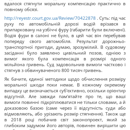
вдалося стягнути моральну компенсацію практично в
повному обсязі.
http://reyestr.court.gov.ua/Review/70422878
. Суть: під час
руху по автомобільній дорозі водій врізався в
припарковану на узбіччі фуру (габарити були включені).
Водія фури в салоні не було, в цей час він перебував
попереду свого автомобіля. Результат дорожньо-
транспортної пригоди, думаю, зрозумілий. В судовому
засіданні було заявлено цивільний позов, однією з
вимог якого була компенсація в розмірі одного
мільйона гривень. Суд задовольнив вимоги частково і
стягнув з обвинуваченого 800 тисяч гривень.
Як бачите, єдиної методики щодо обчислення розміру
моральної шкоди поки немає. В кожному окремому
випадку це визначається суб'єктивно, оскільки орієнтир
відсутній. Але завжди пам'ятайте про те, що ваші
вимоги повинні підкріплюватися не тільки словами, а й
доказовою базою (саме через її відсутність суди або
відмовляють, або урізають розмір стягнення). Також ще
в 2018 році побачив світ законопроект, який за
глибоким задумом його авторів, повинен вирішити цю