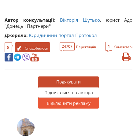
Автор консультації:
Вікторія Шутько
, юрист Адо
"Донець і Партнери"
Джерело:
Юридичний портал Протокол
1
24707
8
Переглядів
Коментарі
Сподобалося
Подякувати
Підписатися на автора
Відключити рекламу