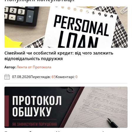
Сімейний чи особистий кредит: від чого залежить
відповідальність подружжя
Автор:
Лента от Протокола
07.08.2026
Переглядів:
65
Коментарі:
0