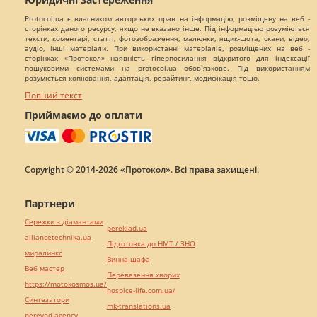
Protocol.ua є власником авторських прав на інформацію, розміщену на веб -
сторінках даного ресурсу, якщо не вказано інше. Під інформацією розуміються
тексти, коментарі, статті, фотозображення, малюнки, ящик-шота, скани, відео,
аудіо, інші матеріали. При використанні матеріалів, розміщених на веб -
сторінках «Протокол» наявність гіперпосилання відкритого для індексації
пошуковими системами на protocol.ua обов`язкове. Під використанням
розуміється копіювання, адаптація, рерайтинг, модифікація тощо.
Повний текст
Приймаємо до оплати
Copyright © 2014-2026 «Протокол». Всі права захищені.
Партнери
Сережки з діамантами
pereklad.ua
alliancetechnika.ua
Підготовка до НМТ / ЗНО
миралинкс
Винна шафа
Веб мастер
Перевезення хворих
https://motokosmos.ua/
hospice-life.com.ua/
Синтезатори
mk-translations.ua
perevod.agency