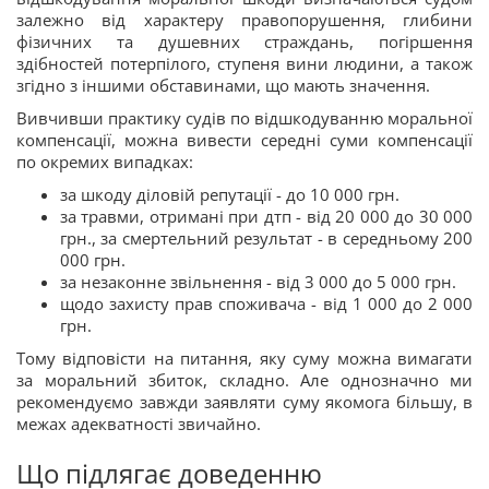
залежно від характеру правопорушення, глибини
фізичних та душевних страждань, погіршення
здібностей потерпілого, ступеня вини людини, а також
згідно з іншими обставинами, що мають значення.
Вивчивши практику судів по відшкодуванню моральної
компенсації, можна вивести середні суми компенсації
по окремих випадках:
за шкоду діловій репутації - до 10 000 грн.
за травми, отримані при дтп - від 20 000 до 30 000
грн., за смертельний результат - в середньому 200
000 грн.
за незаконне звільнення - від 3 000 до 5 000 грн.
щодо захисту прав споживача - від 1 000 до 2 000
грн.
Тому відповісти на питання, яку суму можна вимагати
за моральний збиток, складно. Але однозначно ми
рекомендуємо завжди заявляти суму якомога більшу, в
межах адекватності звичайно.
Що підлягає доведенню