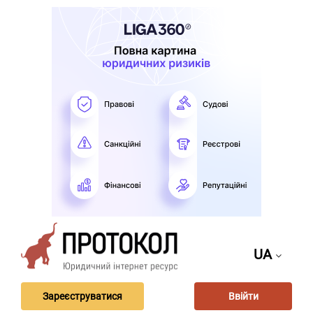
UA
Зареєструватися
Ввійти