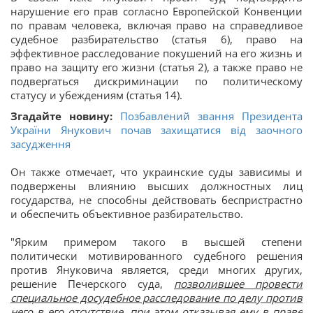
нарушение его прав согласно Европейской Конвенции
по правам человека, включая право на справедливое
судебное разбирательство (статья 6), право на
эффективное расследование покушений на его жизнь и
право на защиту его жизни (статья 2), а также право не
подвергаться дискриминации по политическому
статусу и убеждениям (статья 14).
Згадайте новину:
Позбавлений звання Президента
України Янукович почав захищатися від заочного
засудження
Он также отмечает, что украинские суды зависимы и
подвержены влиянию высших должностных лиц
государства, не способны действовать беспристрастно
и обеспечить объективное разбирательство.
"Ярким примером такого в высшей степени
политически мотивированного судебного решения
против Януковича является, среди многих других,
решение Печерского суда,
позволившее провести
специальное досудебное расследование по делу против
него в его отсутствие, при этом отказывая ему в праве