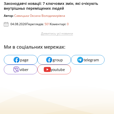
Законодавчі новації: 7 ключових змін, які очікують
внутрішньо переміщених людей
Автор:
Савицька Оксана Володимирівна
04.08.2026
Переглядів:
501
Коментарі:
0
Дивитись усі новини
Ми в соціальних мережах:
page
group
telegram
viber
youtube