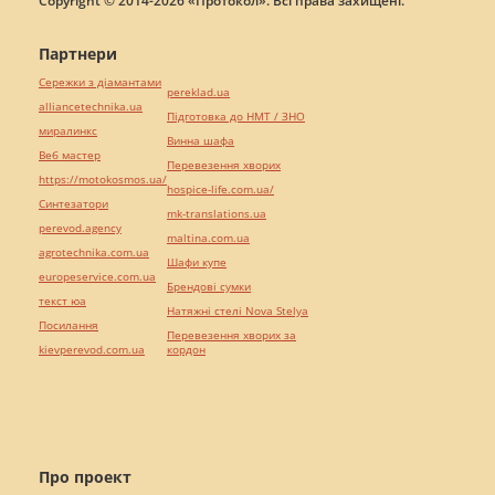
Copyright © 2014-2026 «Протокол». Всі права захищені.
Партнери
Сережки з діамантами
pereklad.ua
alliancetechnika.ua
Підготовка до НМТ / ЗНО
миралинкс
Винна шафа
Веб мастер
Перевезення хворих
https://motokosmos.ua/
hospice-life.com.ua/
Синтезатори
mk-translations.ua
perevod.agency
maltina.com.ua
agrotechnika.com.ua
Шафи купе
europeservice.com.ua
Брендові сумки
текст юа
Натяжні стелі Nova Stelya
Посилання
Перевезення хворих за
kievperevod.com.ua
кордон
Про проект