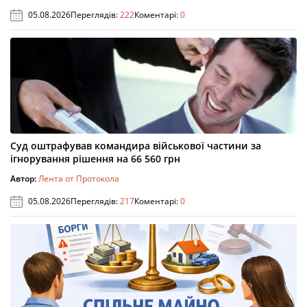
05.08.2026
Переглядів:
222
Коментарі:
0
Суд оштрафував командира військової частини за
ігнорування рішення на 66 560 грн
Автор:
Лента от Протокола
05.08.2026
Переглядів:
217
Коментарі:
0