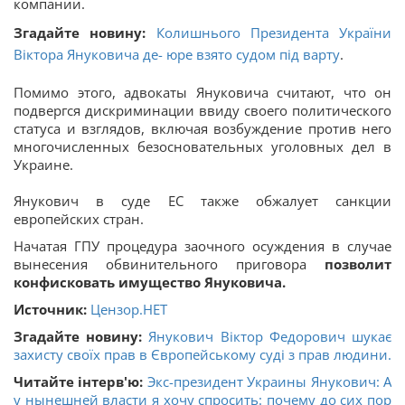
компании.
Згадайте новину:
Колишнього Президента України
Віктора Януковича де- юре взято судом під варту
.
Помимо этого, адвокаты Януковича считают, что он
подвергся дискриминации ввиду своего политического
статуса и взглядов, включая возбуждение против него
многочисленных безосновательных уголовных дел в
Украине.
Янукович в суде ЕС также обжалует санкции
европейских стран.
Начатая ГПУ процедура заочного осуждения в случае
вынесения обвинительного приговора
позволит
конфисковать имущество Януковича.
Источник:
Цензор.НЕТ
Згадайте новину:
Янукович Віктор Федорович шукає
захисту своїх прав в Європейському суді з прав людини.
Читайте інтерв'ю:
Экс-президент Украины Янукович: А
у нынешней власти я хочу спросить: почему до сих пор