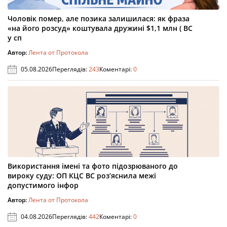
Чоловік помер, але позика залишилася: як фраза
«на його розсуд» коштувала дружині $1,1 млн ( ВС
у сп
Автор:
Лента от Протокола
05.08.2026
Переглядів:
243
Коментарі:
0
Використання імені та фото підозрюваного до
вироку суду: ОП КЦС ВС роз’яснила межі
допустимого інфор
Автор:
Лента от Протокола
04.08.2026
Переглядів:
442
Коментарі:
0