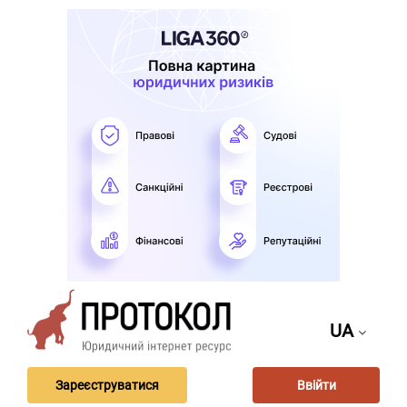
UA
Зареєструватися
Ввійти