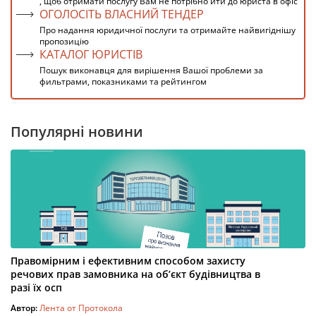
, щоб отримати послугу Вам не потрібно йти до юриста в офіс
ОГОЛОСІТЬ ВЛАСНИЙ ТЕНДЕР
Про надання юридичної послуги та отримайте найвигіднішу
пропозицію
КАТАЛОГ ЮРИСТІВ
Пошук виконавця для вирішення Вашої проблеми за
фильтрами, показниками та рейтингом
Популярні новини
Правомірним і ефективним способом захисту
речових прав замовника на об’єкт будівництва в
разі їх осп
Автор:
Лента от Протокола