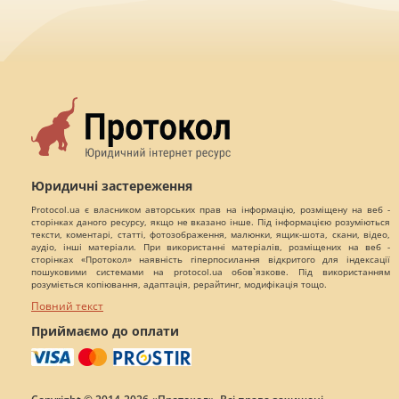
Юридичні застереження
Protocol.ua є власником авторських прав на інформацію, розміщену на веб -
сторінках даного ресурсу, якщо не вказано інше. Під інформацією розуміються
тексти, коментарі, статті, фотозображення, малюнки, ящик-шота, скани, відео,
аудіо, інші матеріали. При використанні матеріалів, розміщених на веб -
сторінках «Протокол» наявність гіперпосилання відкритого для індексації
пошуковими системами на protocol.ua обов`язкове. Під використанням
розуміється копіювання, адаптація, рерайтинг, модифікація тощо.
Повний текст
Приймаємо до оплати