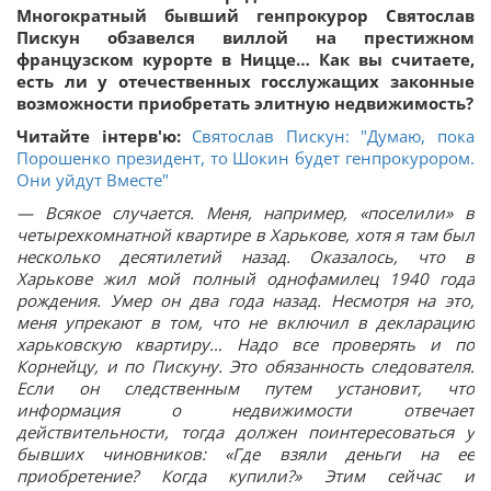
Многократный бывший генпрокурор Святослав
Пискун обзавелся виллой на престижном
французском курорте в Ницце… Как вы считаете,
есть ли у отечественных госслужащих законные
возможности приобретать элитную недвижимость?
Читайте інтерв'ю:
Святослав Пискун: "Думаю, пока
Порошенко президент, то Шокин будет генпрокурором.
Они уйдут Вместе"
— Всякое случается. Меня, например, «поселили» в
четырехкомнатной квартире в Харькове, хотя я там был
несколько десятилетий назад. Оказалось, что в
Харькове жил мой полный однофамилец 1940 года
рождения. Умер он два года назад. Несмотря на это,
меня упрекают в том, что не включил в декларацию
харьковскую квартиру… Надо все проверять и по
Корнейцу, и по Пискуну. Это обязанность следователя.
Если он следственным путем установит, что
информация о недвижимости отвечает
действительности, тогда должен поинтересоваться у
бывших чиновников: «Где взяли деньги на ее
приобретение? Когда купили?» Этим сейчас и