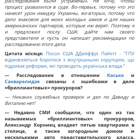
расследования были устранены». Не хочу, чтобы
процесс развалился в суде. Во-первых, потому что это
нанесет урон имиджу Украины, во-вторых, потому что
дело знаковое для моих молодых замов и для наших
американских партнеров, которые им верят. Поэтому я
и предложил послу США: дайте нам своего
представителя и пусть он напишет рекомендации по
расследованию этого дела.
Цитата місяця:
Посол США ДДжеффрі Пайєтт - "ГПУ
відмовляється боротися з внутрішньою корупцією, що
підриває реформи, які проводить українська влада."
— Расследование в отношении
Касько
и
Сакварелидзе
связаны с ошибками в деле
«бриллиантовых» прокуроров?
— Никаких служебных проверок и дел по Давиду и
Виталию нет!
— Недавно СМИ сообщили, что один из так
называемых «бриллиантовых» прокуроров,
Александр Корниец владеет пятью квартирами в
столице, а также загородным домом и
несколькими авто представительского класса.