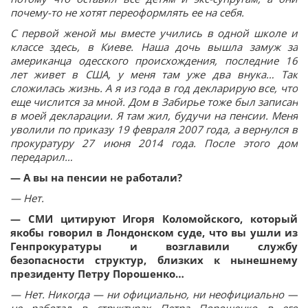
почему-то не хотят переоформлять ее на себя.
С первой женой мы вместе учились в одной школе и
классе здесь, в Киеве. Наша дочь вышла замуж за
американца одесского происхождения, последние 16
лет живет в США, у меня там уже два внука… Так
сложилась жизнь. А я из года в год декларирую все, что
еще числится за мной. Дом в Забирье тоже был записан
в моей декларации. Я там жил, будучи на пенсии. Меня
уволили по приказу 19 февраля 2007 года, а вернулся в
прокуратуру 27 июня 2014 года. После этого дом
передарил…
— А вы на пенсии не работали?
— Нет.
— СМИ цитируют Игоря Коломойского, который
якобы говорил в Лондонском суде, что вы ушли из
Генпрокуратуры и возглавили службу
безопасности структур, близких к нынешнему
президенту Петру Порошенко…
— Нет. Никогда — ни официально, ни неофициально —
не работал в структурах Петра Порошенко в его