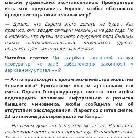
списки украинских экс-чиновников. Прокуратуре
есть что предъявить Европе, чтобы обосновать
продление ограничительных мер?
— Думаю, что Европа этого делать не будет. Как
правило, они вводят санкции максимум на два года. Но
я надеюсь, что путем заочного осуждения ряда бывших
наших высокопоставленных чиновников удастся
продлить арест их активов за рубежом.
Читайте статтю:
Чи потрібен загальний нагляд
прокуратурі як засіб забезпечення законності у
державному управлінні?
— А что происходит с делом экс-министра экологии
Злочевского? Британские власти арестовали его
счета. Однако Генпрокуратура, вместо того чтобы
подтвердить коллегам информацию о розыске
бывшего чиновника, якобы сообщила им об
отсутствии расследования. И арест со счетов сняли,
23 миллиона долларов ушли на Кипр…
— На самом деле это было совсем не так. Решение о
разблокировании счетов принял суд Великобритании.
То есть там провели свое расследование и пришли к