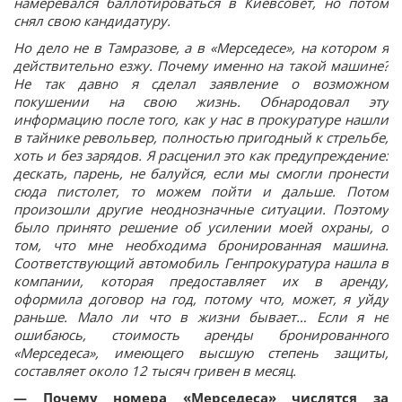
намеревался баллотироваться в Киевсовет, но потом
снял свою кандидатуру.
Но дело не в Тамразове, а в «Мерседесе», на котором я
действительно езжу. Почему именно на такой машине?
Не так давно я сделал заявление о возможном
покушении на свою жизнь. Обнародовал эту
информацию после того, как у нас в прокуратуре нашли
в тайнике револьвер, полностью пригодный к стрельбе,
хоть и без зарядов. Я расценил это как предупреждение:
дескать, парень, не балуйся, если мы смогли пронести
сюда пистолет, то можем пойти и дальше. Потом
произошли другие неоднозначные ситуации. Поэтому
было принято решение об усилении моей охраны, о
том, что мне необходима бронированная машина.
Соответствующий автомобиль Генпрокуратура нашла в
компании, которая предоставляет их в аренду,
оформила договор на год, потому что, может, я уйду
раньше. Мало ли что в жизни бывает… Если я не
ошибаюсь, стоимость аренды бронированного
«Мерседеса», имеющего высшую степень защиты,
составляет около 12 тысяч гривен в месяц.
— Почему номера «Мерседеса» числятся за