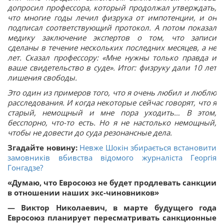
допросил профессора, который продолжал утверждать,
что многие годы лечил физрука от импотенции, и он
подписал соответствующий протокол. А потом показал
медику заключение экспертов о том, что записи
сделаны в течение нескольких последних месяцев, а не
лет. Сказал профессору: «Мне нужны только правда и
ваше свидетельство в суде». Итог: физруку дали 10 лет
лишения свободы.
Это один из примеров того, что я очень любил и люблю
расследования. И когда некоторые сейчас говорят, что я
старый, немощный и мне пора уходить… В этом,
бесспорно, что-то есть. Но я не настолько немощный,
чтобы не довести до суда резонансные дела.
Згадайте новину:
Невже Шокін збирається встановити
замовників вбивства відомого журналіста Георгія
Гонгадзе?
«Думаю, что Евросоюз не будет продлевать санкции
в отношении наших экс-чиновников»
— Виктор Николаевич, в марте будущего года
Евросоюз планирует пересматривать санкционные