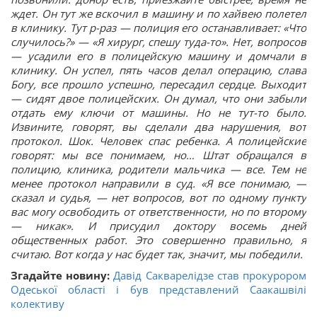
ждет. Он тут же вскочил в машину и по хайвею полетел
в клинику. Тут р-раз — полиция его останавливает: «Что
случилось?» — «Я хирург, спешу туда-то». Нет, вопросов
— усадили его в полицейскую машину и домчали в
клинику. Он успел, пять часов делал операцию, слава
Богу, все прошло успешно, пересадил сердце. Выходит
— сидят двое полицейских. Он думал, что они забыли
отдать ему ключи от машины. Но не тут-то было.
Извините, говорят, вы сделали два нарушения, вот
протокол. Шок. Человек спас ребенка. А полицейские
говорят: мы все понимаем, но… Штат обращался в
полицию, клиника, родители мальчика — все. Тем не
менее протокол направили в суд. «Я все понимаю, —
сказал и судья, — нет вопросов, вот по одному пункту
вас могу освободить от ответственности, но по второму
— никак». И присудил доктору восемь дней
общественных работ. Это совершенно правильно, я
считаю. Вот когда у нас будет так, значит, мы победили.
Згадайте новину:
Давід Сакварелідзе став прокурором
Одеської області і був представлений Саакашвілі
колективу