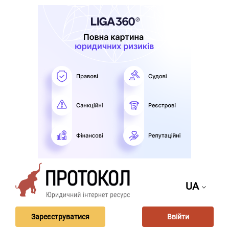
UA
Зареєструватися
Ввійти