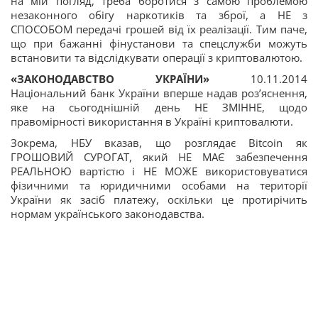
на мій погляд, треба боротися з самою проблемою
незаконного обігу наркотиків та зброї, а НЕ з
СПОСОБОМ передачі грошей від їх реалізації. Тим паче,
що при бажанні фінустанови та спецслужби можуть
встановити та відслідкувати операції з криптовалютою.
«ЗАКОНОДАВСТВО УКРАЇНИ»
10.11.2014
Національний банк України вперше надав роз’яснення,
яке на сьогоднішній день НЕ ЗМІННЕ, щодо
правомірності використання в Україні криптовалюти.
Зокрема, НБУ вказав, що розглядає Bitcoin як
ГРОШОВИЙ СУРОГАТ, який НЕ МАЄ забезпечення
РЕАЛЬНОЮ вартістю і НЕ МОЖЕ використовуватися
фізичними та юридичними особами на території
України як засіб платежу, оскільки це протирічить
нормам українського законодавства.