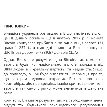
«ВИСНОВКИ»
Більшість українців розглядають Bitcoin як інвестицію, і
це НЕ дивно, оскільки ще в лютому 2017 р. 1 монета
Bitcoin коштувала приблизно як одна унція золота (31
грам) 1 237 $, а сьогодні 1 монета Bitcoin коштує в
ШІСТЬ раз дорожче (7839.67 доларів США).
Однак Ви маєте розуміти, ціна Bitcoin, так само як і
вартість будь-якої національної валюти залежить від
ВІРИ людей в її «реальну вартість» та надійність. Якщо,
до прикладу, в ЗМІ буде з’являтися інформація про те,
що хакерам вдалося «вкрасти» Bitcoin, про крах
криптобірж, або про криміналізацію криптовалюти, то її
вартість так само стрімко може знизитись в декілька
разів.
Крім того, Ви маєте розуміти, що на сьогоднішній день,
відсутність будь-якого законодавчого регулювання