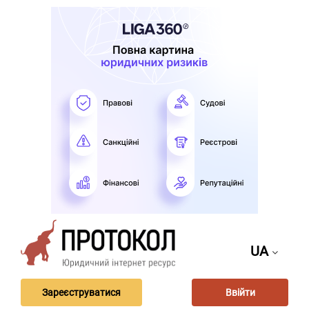
UA
Зареєструватися
Ввійти