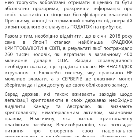
нею торгують зобов’язані отримати ліцензію та бути
абсолютно прозорими, розкривши інформацію про
своїх власників та кінцевих бенефіціарних власників.
При цьому, японці за отриманий прибуток від операцій
з криптовалютою сплачують ПОДАТОК на прибуток.
Разом з тим, необхідно відмітити, що в січні 2018 року
саме в Японії сталася найбільша КРАДІЖКА
КРИПТОВАЛЮТИ в СВІТІ, в результаті якої постраждало
260 тисяч чоловік, які втратили в загальному 400
мільйонів доларів США. Заради справедливості
необхідно сказати, що крадіжка сталася НЕ ВНАСЛІДОК
втручання в блокчейн систему, яку практично НЕ
можливо зламати, а з СЕРВЕРІВ де власники монет
зберігали дані для доступу до свого облікового запису.
Серед держав, які також вживають заходів щодо
легалізації криптовалюти в своїх державах необхідно
виділити: Канаду та Австралію, які визнають
криптовалюту нематеріальним активом, майновим
правом; Німеччину, яка визнає криптовалюту
платіжним засобом; Великобританію, яка розглядає
питання про створення своєї національної
криптовалюти, з прив’язкою до фунта; Нідерланди, в