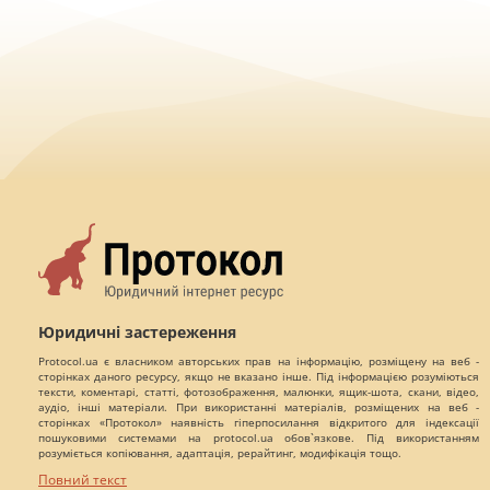
Юридичні застереження
Protocol.ua є власником авторських прав на інформацію, розміщену на веб -
сторінках даного ресурсу, якщо не вказано інше. Під інформацією розуміються
тексти, коментарі, статті, фотозображення, малюнки, ящик-шота, скани, відео,
аудіо, інші матеріали. При використанні матеріалів, розміщених на веб -
сторінках «Протокол» наявність гіперпосилання відкритого для індексації
пошуковими системами на protocol.ua обов`язкове. Під використанням
розуміється копіювання, адаптація, рерайтинг, модифікація тощо.
Повний текст