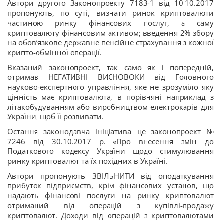
Автори другого Законопроекту 7183-1 від 10.10.2017
пропонують, по суті, визнати ринок криптовалюти
частиною ринку фінансових послуг, а саму
криптовалюту фінансовим активом; введення 2% збору
на обов’язкове державне пенсійне страхування з кожної
крипто-обмінної операції.
Вказаний законопроект, так само як і попередній,
отримав НЕГАТИВНІ ВИСНОВОКИ від Головного
науково-експертного управління, яке не зрозуміло яку
цінність має криптовалюта, в порівняні наприклад з
літакобудуванням або виробництвом електрокарів для
України, щоб її розвивати.
Остання законодавча ініціатива це законопроект №
7246 від 30.10.2017 р. «Про внесення змін до
Податкового кодексу України щодо стимулювання
ринку криптовалют та їх похідних в Україні.
Автори пропонують ЗВІЛЬНИТИ від оподаткування
прибуток підприємств, крім фінансових установ, що
надають фінансові послуги на ринку криптовалют
отриманий від операцій з купівлі-продажу
криптовалют. Доходи від операцій з криптовалютами