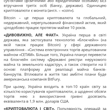
суб’єктами (фізичними або юридичними особами) БЕЗ
втручання третіх осіб (банку, держави). Одиницею
криптовалюти є монета (англ. – «coin»).
Bitcoin – це перша криптовалюта та глобальний,
недержавний, нерегульований фінансовий актив, який
цілодобово працює протягом майже 10 років.
«ДИВОВИЖНО, АЛЕ ФАКТ»
. Україна перша в світі
держава, яка застосувала технологію «блокчейн» (на
якій також працює Bitcoin) у сфері державного
управління - «Система електронних торгів арештованим
майном «СЕТАМ». Більше того, Україна планує перевести
на блокчейн систему «Державні реєстри нерухомого
майна та земельного кадастру», а також створити на її
основі платформу для реалізації майна банків-
банкрутів. Втілювати в життя такі амбітні плани буде
американська компанія BitFury.
При цьому, Україна входить в топ-10 країн світу за
кількістю користувачів криптовалюти, а щоденні обсяги
торгів нею з використання гривні досягають
еквівалента в 1,9 млн. доларів США.
«КРИПТОВАЛЮТА І СВІТ».
Популярність операцій за