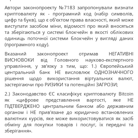
Автори законопроекту №7183 запропонували визнати
криптовалюту як - програмний код (набір символів,
цифр та букв), що є об’єктом права власності, який може
виступати засобом міни, відомості про який вносяться
та зберігаються у системі блокчейн в якості облікових
одиниць поточної системи блокчейн у вигляді даних
(програмного коду).
Вказаний законопроект отримав НЕГАТИВНІ
ВИСНОВОКИ від Головного науково-експертного
управління, у зв’язку з тим, що: 1.) Європейський
центральний банк НЕ висловлює ОДНОЗНАЧНОГО
рішення щодо використання віртуальних валют,
застерігаючи про РИЗИКИ та потенційні ЗАГРОЗИ;
2.) Законодавство ЄС класифікує криптовалюту Bitcoin
як «цифрове представлення вартості, яке НЕ
ПІДТВЕРДЖЕНО центральним банком або державним
органом і НЕ прив'язане до юридично встановлених
валютних курсів, яке може використовуватися як засіб
обміну для покупки товарів і послуг, їх передачі та
зберігання».