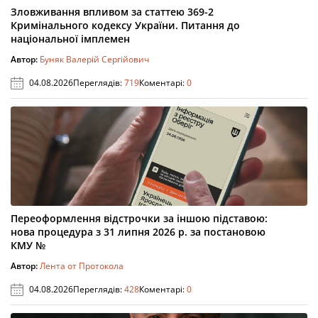
Зловживання впливом за статтею 369-2
Кримінального кодексу України. Питання до
національної імплемен
Автор:
Буняк Валерій Сергійович
04.08.2026
Переглядів:
719
Коментарі:
0
Переоформлення відстрочки за іншою підставою:
нова процедура з 31 липня 2026 р. за постановою
КМУ №
Автор:
Лента от Протокола
04.08.2026
Переглядів:
428
Коментарі:
0