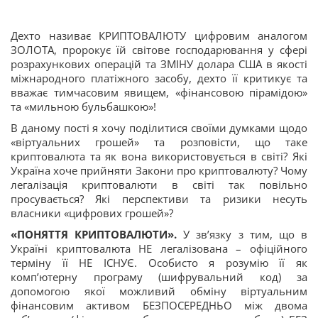
Дехто називає КРИПТОВАЛЮТУ цифровим аналогом
ЗОЛОТА, пророкує їй світове господарювання у сфері
розрахункових операцій та ЗМІНУ долара США в якості
міжнародного платіжного засобу, дехто її критикує та
вважає тимчасовим явищем, «фінансовою пірамідою»
та «мильною бульбашкою»!
В даному пості я хочу поділитися своїми думками щодо
«віртуальних грошей» та розповісти, що таке
криптовалюта та як вона використовується в світі? Які
Україна хоче прийняти Закони про криптовалюту? Чому
легалізація криптовалюти в світі так повільно
просувається? Які перспективи та ризики несуть
власники «цифрових грошей»?
«ПОНЯТТЯ КРИПТОВАЛЮТИ».
У зв’язку з тим, що в
Україні криптовалюта НЕ легалізована – офіційного
терміну її НЕ ІСНУЄ. Особисто я розумію її як
комп’ютерну програму (шифрувальний код) за
допомогою якої можливий обміну віртуальним
фінансовим активом БЕЗПОСЕРЕДНЬО між двома