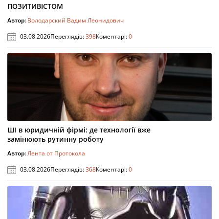
ПОЗИТИВІСТОМ
Автор:
Володарский Вадим Леонидович
03.08.2026
Переглядів:
398
Коментарі:
0
ШІ в юридичній фірмі: де технології вже
замінюють рутинну роботу
Автор:
Лента от Протокола
03.08.2026
Переглядів:
368
Коментарі:
0