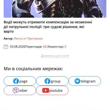
Водії можуть отримати компенсацію за незаконні
дії патрульної поліції: три судові рішення, які
варто
Автор:
Лента от Протокола
03.08.2026
Переглядів:
682
Коментарі:
0
Дивитись усі статті
Ми в соціальних мережах:
page
group
telegram
viber
youtube