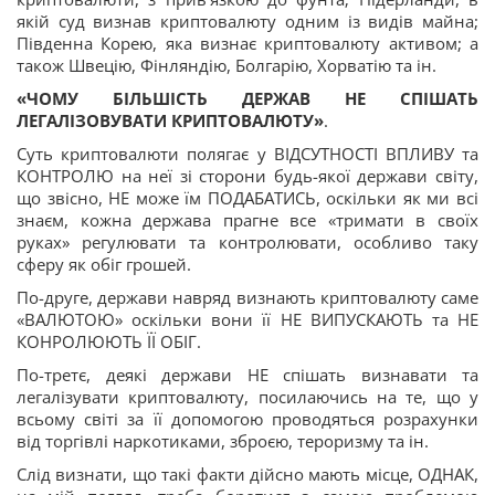
якій суд визнав криптовалюту одним із видів майна;
Південна Корею, яка визнає криптовалюту активом; а
також Швецію, Фінляндію, Болгарію, Хорватію та ін.
«ЧОМУ БІЛЬШІСТЬ ДЕРЖАВ НЕ СПІШАТЬ
ЛЕГАЛІЗОВУВАТИ КРИПТОВАЛЮТУ»
.
Суть криптовалюти полягає у ВІДСУТНОСТІ ВПЛИВУ та
КОНТРОЛЮ на неї зі сторони будь-якої держави світу,
що звісно, НЕ може їм ПОДАБАТИСЬ, оскільки як ми всі
знаєм, кожна держава прагне все «тримати в своїх
руках» регулювати та контролювати, особливо таку
сферу як обіг грошей.
По-друге, держави навряд визнають криптовалюту саме
«ВАЛЮТОЮ» оскільки вони її НЕ ВИПУСКАЮТЬ та НЕ
КОНРОЛЮЮТЬ ЇЇ ОБІГ.
По-третє, деякі держави НЕ спішать визнавати та
легалізувати криптовалюту, посилаючись на те, що у
всьому світі за її допомогою проводяться розрахунки
від торгівлі наркотиками, зброєю, тероризму та ін.
Слід визнати, що такі факти дійсно мають місце, ОДНАК,