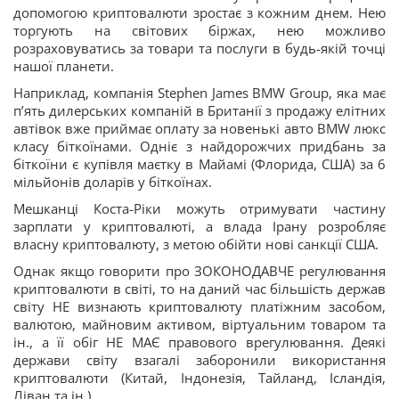
допомогою криптовалюти зростає з кожним днем. Нею
торгують на світових біржах, нею можливо
розраховуватись за товари та послуги в будь-якій точці
нашої планети.
Наприклад, компанія Stephen James BMW Group, яка має
п’ять дилерських компаній в Британії з продажу елітних
автівок вже приймає оплату за новенькі авто BMW люкс
класу біткоїнами. Одніє з найдорожчих придбань за
біткоїни є купівля маєтку в Майамі (Флорида, США) за 6
мільйонів доларів у біткоїнах.
Мешканці Коста-Ріки можуть отримувати частину
зарплати у криптовалюті, а влада Ірану розробляє
власну криптовалюту, з метою обійти нові санкції США.
Однак якщо говорити про ЗОКОНОДАВЧЕ регулювання
криптовалюти в світі, то на даний час більшість держав
світу НЕ визнають криптовалюту платіжним засобом,
валютою, майновим активом, віртуальним товаром та
ін., а її обіг НЕ МАЄ правового врегулювання. Деякі
держави світу взагалі заборонили використання
криптовалюти (Китай, Індонезія, Тайланд, Ісландія,
Ліван та ін.)