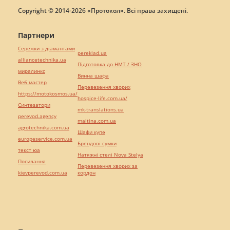
Copyright © 2014-2026 «Протокол». Всі права захищені.
Партнери
Сережки з діамантами
pereklad.ua
alliancetechnika.ua
Підготовка до НМТ / ЗНО
миралинкс
Винна шафа
Веб мастер
Перевезення хворих
https://motokosmos.ua/
hospice-life.com.ua/
Синтезатори
mk-translations.ua
perevod.agency
maltina.com.ua
agrotechnika.com.ua
Шафи купе
europeservice.com.ua
Брендові сумки
текст юа
Натяжні стелі Nova Stelya
Посилання
Перевезення хворих за
kievperevod.com.ua
кордон