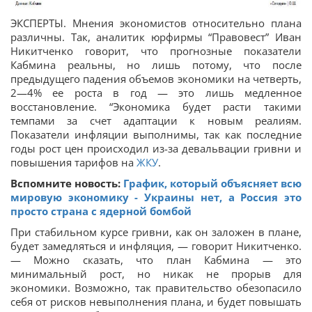
ЭКСПЕРТЫ. Мнения экономистов относительно плана
различны. Так, аналитик юрфирмы “Правовест” Иван
Никитченко говорит, что прогнозные показатели
Кабмина реальны, но лишь потому, что после
предыдущего падения объемов экономики на четверть,
2—4% ее роста в год — это лишь медленное
восстановление. “Экономика будет расти такими
темпами за счет адаптации к новым реалиям.
Показатели инфляции выполнимы, так как последние
годы рост цен происходил из-за девальвации гривни и
повышения тарифов на
ЖКУ
.
Вспомните новость:
График, который объясняет всю
мировую экономику - Украины нет, а Россия это
просто страна с ядерной бомбой
При стабильном курсе гривни, как он заложен в плане,
будет замедляться и инфляция, — говорит Никитченко.
— Можно сказать, что план Кабмина — это
минимальный рост, но никак не прорыв для
экономики. Возможно, так правительство обезопасило
себя от рисков невыполнения плана, и будет повышать