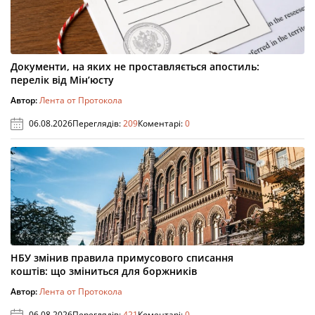
Документи, на яких не проставляється апостиль:
перелік від Мін’юсту
Автор:
Лента от Протокола
06.08.2026
Переглядів:
209
Коментарі:
0
НБУ змінив правила примусового списання
коштів: що зміниться для боржників
Автор:
Лента от Протокола
06.08.2026
Переглядів:
421
Коментарі:
0