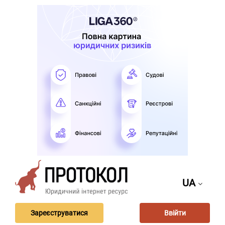
UA
Зареєструватися
Ввійти