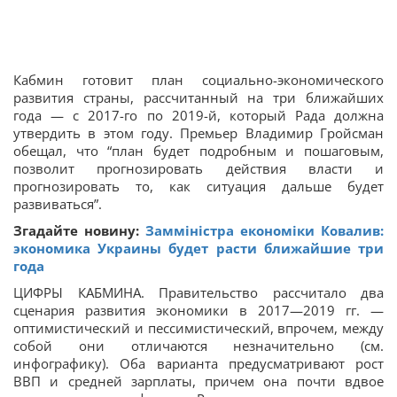
Кабмин готовит план со­­ци­­ально-эко­­номического
развития страны, рассчитанный на три ближайших
года — с 2017-го по 2019-й, который Рада должна
утвердить в этом году. Премьер Владимир Гройсман
обещал, что “план будет подробным и пошаговым,
позволит прогнозировать действия власти и
прогнозировать то, как ситуация дальше будет
развиваться”.
Згадайте новину:
Замміністра економіки Ковалив:
экономика Украины будет расти ближайшие три
года
ЦИФРЫ КАБМИНА. Правительство рассчитало два
сценария развития экономики в 2017—2019 гг. —
оптимистический и пессимистический, впрочем, между
собой они отличаются незначительно (см.
инфографику). Оба варианта предусматривают рост
ВВП и средней зарплаты, причем она почти вдвое