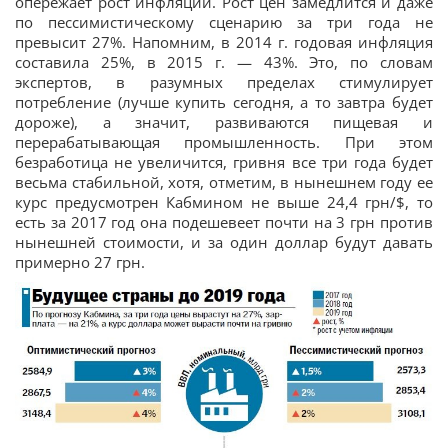
опережает рост инфляции. Рост цен замедлится и даже
по пессимистическому сценарию за три года не
превысит 27%. Напомним, в 2014 г. годовая инфляция
составила 25%, в 2015 г. — 43%. Это, по словам
экспертов, в разумных пределах стимулирует
потребление (лучше купить сегодня, а то завтра будет
дороже), а значит, развиваются пищевая и
перерабатывающая промышленность. При этом
безработица не увеличится, гривня все три года будет
весьма стабильной, хотя, отметим, в нынешнем году ее
курс предусмотрен Кабмином не выше 24,4 грн/$, то
есть за 2017 год она подешевеет почти на 3 грн против
нынешней стоимости, и за один доллар будут давать
примерно 27 грн.