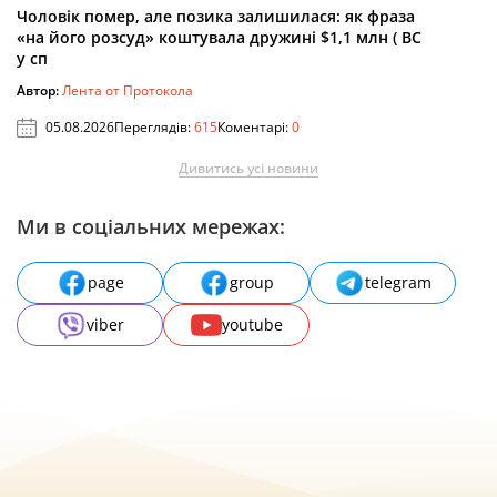
Чоловік помер, але позика залишилася: як фраза
«на його розсуд» коштувала дружині $1,1 млн ( ВС
у сп
Автор:
Лента от Протокола
05.08.2026
Переглядів:
615
Коментарі:
0
Дивитись усі новини
Ми в соціальних мережах:
page
group
telegram
viber
youtube