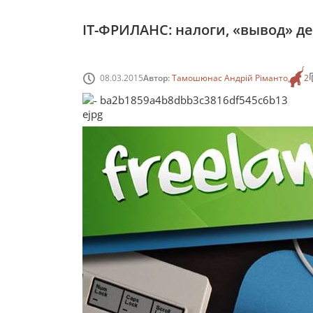
ІТ-ФРИЛАНС: налоги, «вывод» де
08.03.2015
Автор:
Тамошюнас Андрій Ріманто
2