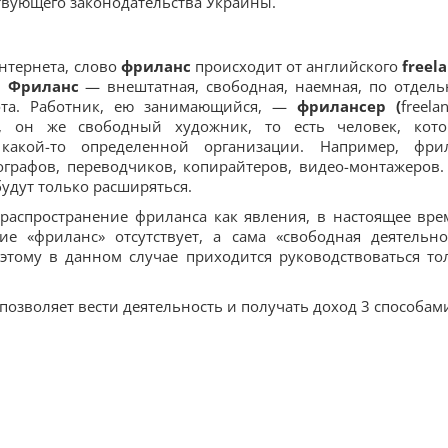
твующего законодательства Украины.
нтернета, слово
фриланс
происходит от английского
freel
.
Фриланс
— внештатная, свободная, наемная, по отдел
бота. Работник, ею занимающийся, —
фрилансер
(
freelan
», он же свободный художник, то есть человек, кот
 какой-то определенной организации. Например, фри
ографов, переводчиков, копирайтеров, видео-монтажеров.
дут только расширяться.
распространение фриланса как явления, в настоящее вре
ие «фриланс» отсутствует, а сама «свободная деятельно
этому в данном случае приходится руководствоваться то
озволяет вести деятельность и получать доход 3 способам