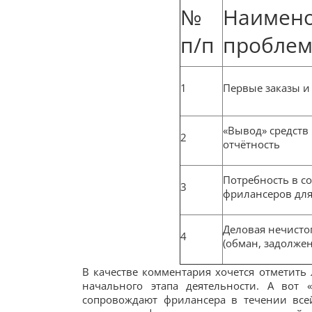
№
Наимен
п/п
пробле
1
Первые заказы и
«Вывод» средств
2
отчётность
Потребность в с
3
фрилансеров для
Деловая нечисто
4
(обман, задолже
В качестве комментария хочется отметить
начального этапа деятельности. А вот 
сопровождают фрилансера в течении всей