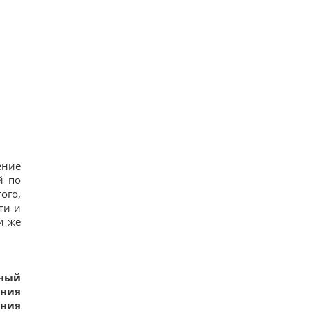
ение
й по
ого,
ти и
и же
нный
ния
ения