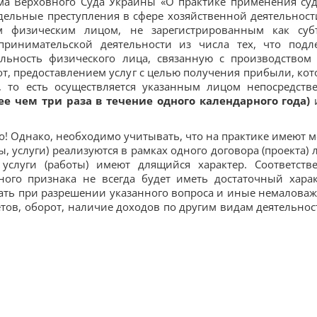
ма Верховного Суда Украины «О практике применения су
тдельные преступления в сфере хозяйственной деятельност
м физическим лицом, не зарегистрированным как суб
принимательской деятельности из числа тех, что подл
ельность физического лица, связанную с производством
, предоставлением услуг с целью получения прибыли, кот
, то есть осуществляется указанным лицом непосредств
е чем три раза в течение одного календарного года)
о! Однако, необходимо учитывать, что на практике имеют м
, услуги) реализуются в рамках одного договора (проекта) 
 услуги (работы) имеют длящийся характер. Соответств
ного признака не всегда будет иметь достаточный харак
ать при разрешении указанного вопроса и иные немалова
етов, оборот, наличие доходов по другим видам деятельнос