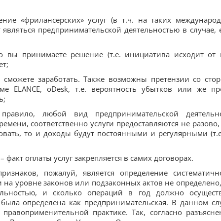
ние «фрилансерских» услуг (в т.ч. на таких междунаро
 являться предпринимательской деятельностью в случае, 
о вы принимаете решение (т.е. инициатива исходит от в
ет;
ы сможете заработать. Также возможны претензии со сто
еме ELANCE, oDesk, т.е. вероятность убытков или же пр
ь;
к правило, любой вид предпринимательской деятельн
ремени, соответственно услуги предоставляются не разово,
вать, то и доходы будут постоянными и регулярными (т.е
 факт оплаты услуг закрепляется в самих договорах.
изнаков, пожалуй, является определение систематичн
и на уровне законов или подзаконных актов не определено,
ельностью, и сколько операций в год должно осущест
 была определена как предпринимательская. В данном сл
 правоприменительной практике. Так, согласно разъясне