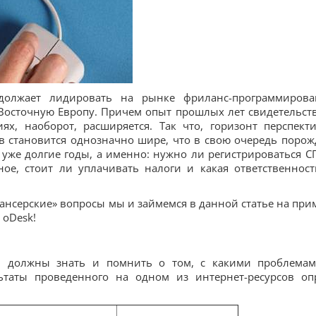
должает лидировать на рынке фриланс-программирова
Восточную Европу. Причем опыт прошлых лет свидетельств
х, наоборот, расширяется. Так что, горизонт перспект
в становится однозначно шире, что в свою очередь порож
уже долгие годы, а именно: нужно ли регистрироваться С
ное, стоит ли уплачивать налоги и какая ответственност
нсерские» вопросы мы и займемся в данной статье на при
 oDesk!
ы должны знать и помнить о том, с какими проблема
льтаты проведенного на одном из интернет-ресурсов оп