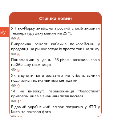
Стрічка новин
У Нью-Йорку знайшли простий спосіб знизити
аму
температуру даху майже на 25 °C
6
Випросила рецепт кабачків по-корейськи у
продавця на ринку: готую їх просто так і на зиму
6
Пономарьов у день 53-річчя розкрив свою
найбільшу таємницю
8
Як відучити кота залазити на стіл: власники
поділилися ефективними методами
9
"Я не вивожу": переможниця "Холостяка"
приголомшила зізнанням після весілля
11
Відомий український співак потрапив у ДТП у
Києві та показав фото
10
Основний напрямок – Одещина: у Повітряних
силах розкрили деталі російської атаки
11