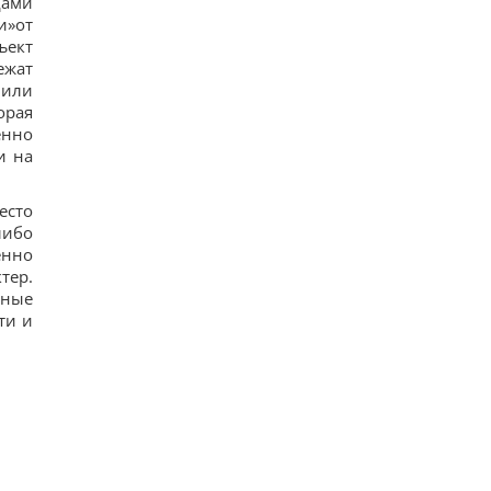
дами
и»от
ъект
ежат
 или
орая
енно
и на
есто
либо
енно
тер.
жные
ти и