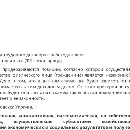
 трудового договора с работодателем;
ятельности (ФЛП или юрлцо).
е придерживаются позиции, согласно которой осуществл
стве физического лица (гражданина) является незаконно
Дело в том, что в данном случае все будет зависеть от т
занимаетесь таким доходным делом. От этого критерия по су
т.е. будет она считаться скажем так «простой доходной» ил
вет о ее законности.
кодекса Украины:
ельная, инициативная, систематическая, на собстве
ть, осуществляемая субъектами хозяйствова
ия экономических и социальных результатов и получ