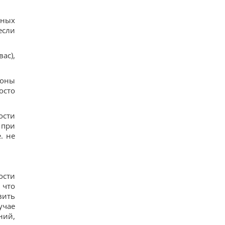
дных
если
ас),
роны
осто
ости
 при
. не
ости
 что
вить
учае
ний,