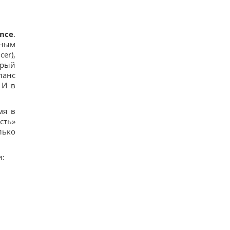
ance
.
ьным
cer),
орый
ланс
 И в
мя в
сть»
лько
и: