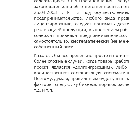
содержащихся в п.4 Постановления Плену
законодательства об ответственности за о
25.04.2003 г. № 3 под осуществление
предпринимательства, любого вида пред
лицензированию, следует понимать деят
реализацией продукции, выполнением работ
содержит признаки предпринимательской
самостоятельно,
систематически (не мене
собственный риск.
Казалось бы все предельно просто и понятн
более сложные случаи, когда товары (работы
проект является «долгоиграющим», либо
количественная составляющая систематич
Поэтому, думаю, правильным будет учитыв
факторы: специфику бизнеса, порядок расч
т.д. и т.п.