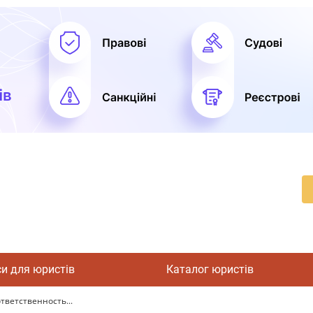
си для юристів
Каталог юристів
тветственность...