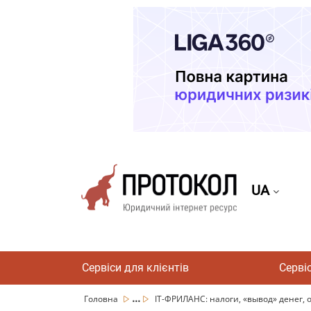
UA
Сервіси для клієнтів
Серві
...
Головна
ІТ-ФРИЛАНС: налоги, «вывод» денег, о