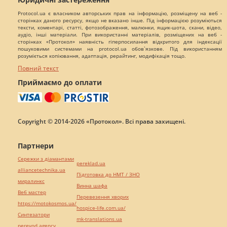
Protocol.ua є власником авторських прав на інформацію, розміщену на веб -
сторінках даного ресурсу, якщо не вказано інше. Під інформацією розуміються
тексти, коментарі, статті, фотозображення, малюнки, ящик-шота, скани, відео,
аудіо, інші матеріали. При використанні матеріалів, розміщених на веб -
сторінках «Протокол» наявність гіперпосилання відкритого для індексації
пошуковими системами на protocol.ua обов`язкове. Під використанням
розуміється копіювання, адаптація, рерайтинг, модифікація тощо.
Повний текст
Приймаємо до оплати
Copyright © 2014-2026 «Протокол». Всі права захищені.
Партнери
Сережки з діамантами
pereklad.ua
alliancetechnika.ua
Підготовка до НМТ / ЗНО
миралинкс
Винна шафа
Веб мастер
Перевезення хворих
https://motokosmos.ua/
hospice-life.com.ua/
Синтезатори
mk-translations.ua
perevod.agency