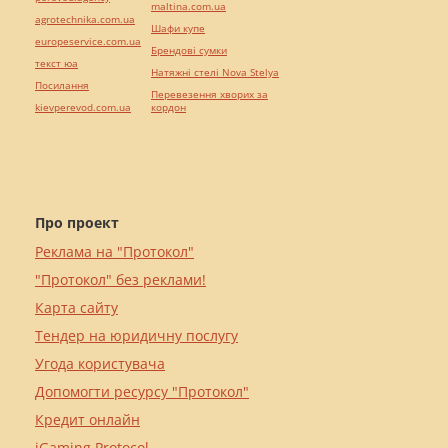
maltina.com.ua
agrotechnika.com.ua
Шафи купе
europeservice.com.ua
Брендові сумки
текст юа
Натяжні стелі Nova Stelya
Посилання
Перевезення хворих за
kievperevod.com.ua
кордон
Про проект
Реклама на "Протокол"
"Протокол" без реклами!
Карта сайту
Тендер на юридичну послугу
Угода користувача
Допомогти ресурсу "Протокол"
Кредит онлайн
iGaming Protocol