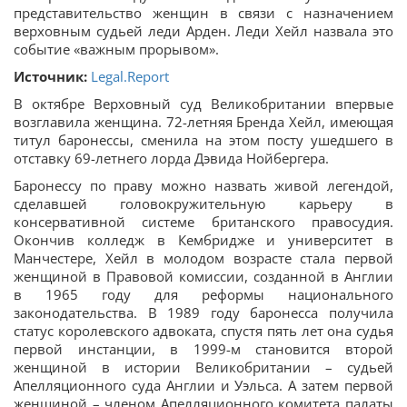
представительство женщин в связи c назначением
верховным судьей леди Арден. Леди Хейл назвала это
событие «важным прорывом».
Источник:
Legal.Report
В октябре Верховный суд Великобритании впервые
возглавила женщина. 72-летняя Бренда Хейл, имеющая
титул баронессы, сменила на этом посту ушедшего в
отставку 69-летнего лорда Дэвида Нойбергера.
Баронессу по праву можно назвать живой легендой,
сделавшей головокружительную карьеру в
консервативной системе британского правосудия.
Окончив колледж в Кембридже и университет в
Манчестере, Хейл в молодом возрасте стала первой
женщиной в Правовой комиссии, созданной в Англии
в 1965 году для реформы национального
законодательства. В 1989 году баронесса получила
статус королевского адвоката, спустя пять лет она судья
первой инстанции, в 1999-м становится второй
женщиной в истории Великобритании – судьей
Апелляционного суда Англии и Уэльса. А затем первой
женщиной – членом Апелляционного комитета палаты