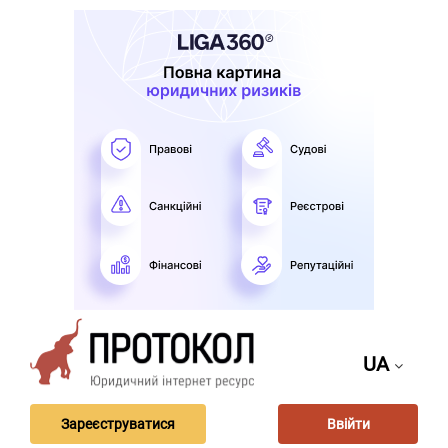
UA
Зареєструватися
Ввійти