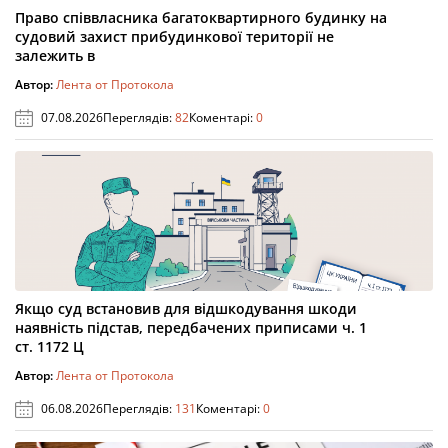
Право співвласника багатоквартирного будинку на
судовий захист прибудинкової території не
залежить в
Автор:
Лента от Протокола
07.08.2026
Переглядів:
82
Коментарі:
0
Якщо суд встановив для відшкодування шкоди
наявність підстав, передбачених приписами ч. 1
ст. 1172 Ц
Автор:
Лента от Протокола
06.08.2026
Переглядів:
131
Коментарі:
0