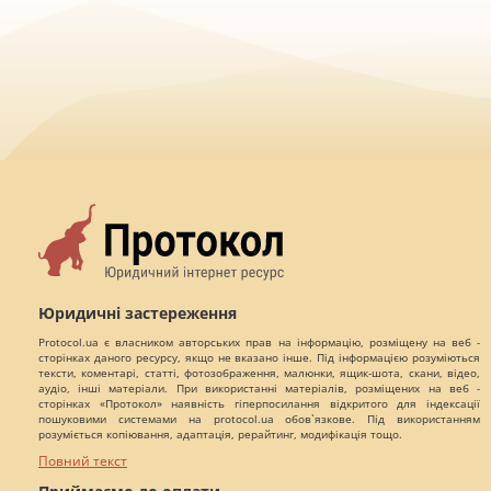
Юридичні застереження
Protocol.ua є власником авторських прав на інформацію, розміщену на веб -
сторінках даного ресурсу, якщо не вказано інше. Під інформацією розуміються
тексти, коментарі, статті, фотозображення, малюнки, ящик-шота, скани, відео,
аудіо, інші матеріали. При використанні матеріалів, розміщених на веб -
сторінках «Протокол» наявність гіперпосилання відкритого для індексації
пошуковими системами на protocol.ua обов`язкове. Під використанням
розуміється копіювання, адаптація, рерайтинг, модифікація тощо.
Повний текст