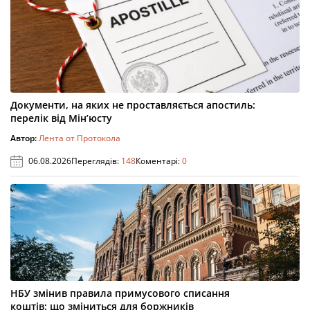
Документи, на яких не проставляється апостиль:
перелік від Мін’юсту
Автор:
Лента от Протокола
06.08.2026
Переглядів:
148
Коментарі:
0
НБУ змінив правила примусового списання
коштів: що зміниться для боржників