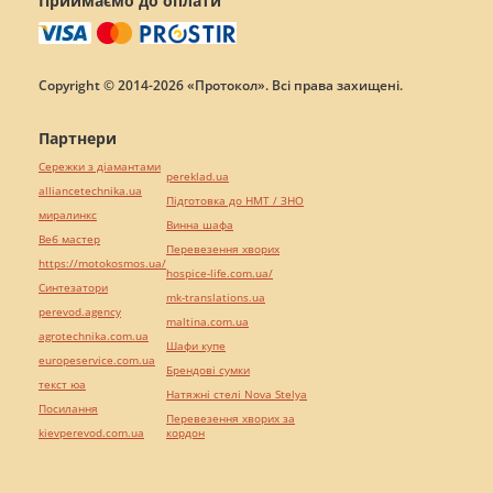
Приймаємо до оплати
Copyright © 2014-2026 «Протокол». Всі права захищені.
Партнери
Сережки з діамантами
pereklad.ua
alliancetechnika.ua
Підготовка до НМТ / ЗНО
миралинкс
Винна шафа
Веб мастер
Перевезення хворих
https://motokosmos.ua/
hospice-life.com.ua/
Синтезатори
mk-translations.ua
perevod.agency
maltina.com.ua
agrotechnika.com.ua
Шафи купе
europeservice.com.ua
Брендові сумки
текст юа
Натяжні стелі Nova Stelya
Посилання
Перевезення хворих за
kievperevod.com.ua
кордон