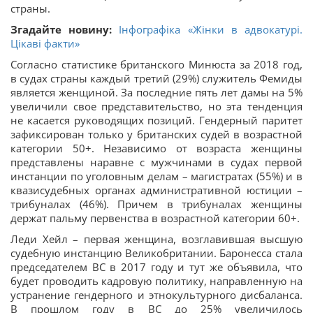
страны.
Згадайте новину:
Інфографіка «Жінки в адвокатурі.
Цікаві факти»
Согласно статистике британского Минюста за 2018 год,
в судах страны каждый третий (29%) служитель Фемиды
является женщиной. За последние пять лет дамы на 5%
увеличили свое представительство, но эта тенденция
не касается руководящих позиций. Гендерный паритет
зафиксирован только у британских судей в возрастной
категории 50+. Независимо от возраста женщины
представлены наравне с мужчинами в судах первой
инстанции по уголовным делам – магистратах (55%) и в
квазисудебных органах административной юстиции –
трибуналах (46%). Причем в трибуналах женщины
держат пальму первенства в возрастной категории 60+.
Леди Хейл – первая женщина, возглавившая высшую
судебную инстанцию Великобритании. Баронесса стала
председателем ВС в 2017 году и тут же объявила, что
будет проводить кадровую политику, направленную на
устранение гендерного и этнокультурного дисбаланса.
В прошлом году в ВС до 25% увеличилось