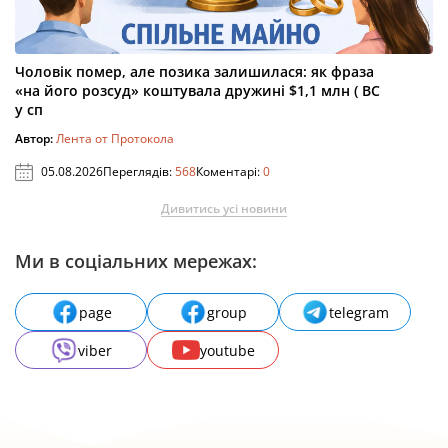
Чоловік помер, але позика залишилася: як фраза
«на його розсуд» коштувала дружині $1,1 млн ( ВС
у сп
Автор:
Лента от Протокола
05.08.2026
Переглядів:
568
Коментарі:
0
Дивитись усі новини
Ми в соціальних мережах:
page
group
telegram
viber
youtube