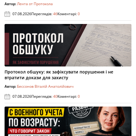
Автор:
Лента от Протокола
07.08.2026
Переглядів:
46
Коментарі:
0
Протокол обшуку: як зафіксувати порушення і не
втратити докази для захисту
Автор:
Бессонов Віталій Анатолійович
07.08.2026
Переглядів:
40
Коментарі:
0