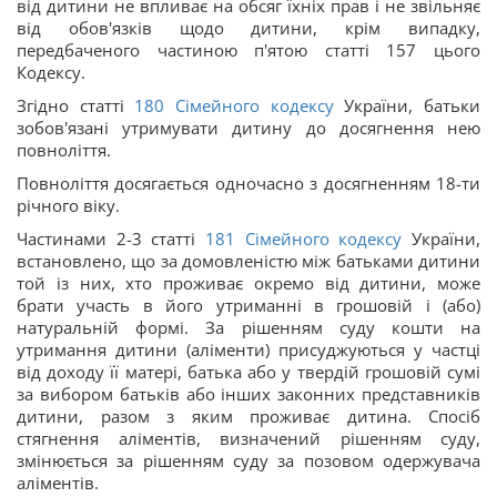
від дитини не впливає на обсяг їхніх прав і не звільняє
від обов'язків щодо дитини, крім випадку,
передбаченого частиною п'ятою статті 157 цього
Кодексу.
Згідно статті
180
Сімейного кодексу
України, батьки
зобов'язані утримувати дитину до досягнення нею
повноліття.
Повноліття досягається одночасно з досягненням 18-ти
річного віку.
Частинами 2-3 статті
181
Сімейного кодексу
України,
встановлено, що за домовленістю між батьками дитини
той із них, хто проживає окремо від дитини, може
брати участь в його утриманні в грошовій і (або)
натуральній формі. За рішенням суду кошти на
утримання дитини (аліменти) присуджуються у частці
від доходу її матері, батька або у твердій грошовій сумі
за вибором батьків або інших законних представників
дитини, разом з яким проживає дитина. Спосіб
стягнення аліментів, визначений рішенням суду,
змінюється за рішенням суду за позовом одержувача
аліментів.