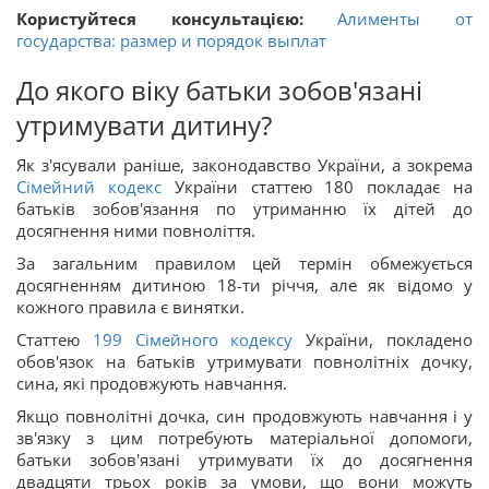
Користуйтеся консультацією:
Алименты от
государства: размер и порядок выплат
До якого віку батьки зобов'язані
утримувати дитину?
Як з'ясували раніше, законодавство України, а зокрема
Сімейний кодекс
України статтею 180 покладає на
батьків зобов'язання по утриманню їх дітей до
досягнення ними повноліття.
За загальним правилом цей термін обмежується
досягненням дитиною 18-ти річчя, але як відомо у
кожного правила є винятки.
Статтею
199
Сімейного кодексу
України, покладено
обов'язок на батьків утримувати повнолітніх дочку,
сина, які продовжують навчання.
Якщо повнолітні дочка, син продовжують навчання і у
зв'язку з цим потребують матеріальної допомоги,
батьки зобов'язані утримувати їх до досягнення
двадцяти трьох років за умови, що вони можуть