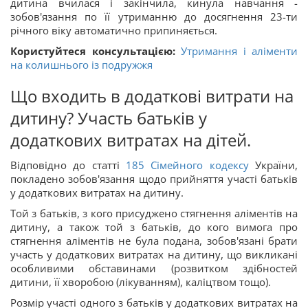
дитина вчилася і закінчила, кинула навчання -
зобов'язання по її утриманню до досягнення 23-ти
річного віку автоматично припиняється.
Користуйтеся консультацією:
Утримання і аліменти
на колишнього із подружжя
Що входить в додаткові витрати на
дитину? Участь батьків у
додаткових витратах на дітей.
Відповідно до статті
185
Сімейного кодексу
України,
покладено зобов'язання щодо прийняття участі батьків
у додаткових витратах на дитину.
Той з батьків, з кого присуджено стягнення аліментів на
дитину, а також той з батьків, до кого вимога про
стягнення аліментів не була подана, зобов'язані брати
участь у додаткових витратах на дитину, що викликані
особливими обставинами (розвитком здібностей
дитини, її хворобою (лікуванням), каліцтвом тощо).
Розмір участі одного з батьків у додаткових витратах на