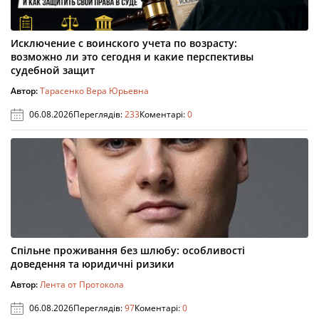
Исключение с воинского учета по возрасту:
возможно ли это сегодня и какие перспективы
судебной защит
Автор:
Тарасенко Вера Юрьевна
06.08.2026
Переглядів:
233
Коментарі:
0
Спільне проживання без шлюбу: особливості
доведення та юридичні ризики
Автор:
Лента от Протокола
06.08.2026
Переглядів:
97
Коментарі:
0