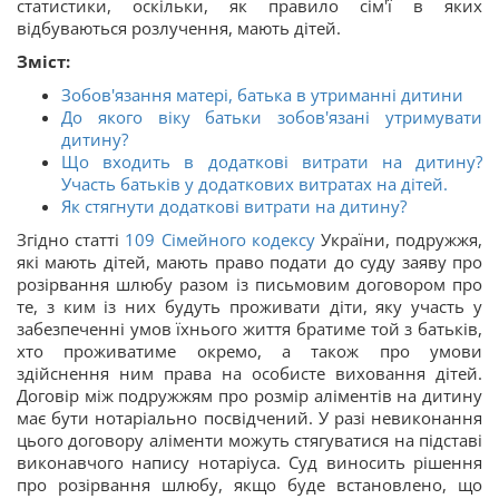
статистики, оскільки, як правило сім'ї в яких
відбуваються розлучення, мають дітей.
Зміст:
Зобов'язання матері, батька в утриманні дитини
До якого віку батьки зобов'язані утримувати
дитину?
Що входить в додаткові витрати на дитину?
Участь батьків у додаткових витратах на дітей.
Як стягнути додаткові витрати на дитину?
Згідно статті
109
Сімейного кодексу
України, подружжя,
які мають дітей, мають право подати до суду заяву про
розірвання шлюбу разом із письмовим договором про
те, з ким із них будуть проживати діти, яку участь у
забезпеченні умов їхнього життя братиме той з батьків,
хто проживатиме окремо, а також про умови
здійснення ним права на особисте виховання дітей.
Договір між подружжям про розмір аліментів на дитину
має бути нотаріально посвідчений. У разі невиконання
цього договору аліменти можуть стягуватися на підставі
виконавчого напису нотаріуса. Суд виносить рішення
про розірвання шлюбу, якщо буде встановлено, що