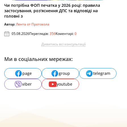
Чи потрібна ФОП печатка у 2026 році: правила
застосування, роз'яснення ДПС та відповіді на
головні з
Автор:
Лента от Протокола
05.08.2026
Переглядів:
356
Коментарі:
0
Дивитись всі консультації
Ми в соціальних мережах:
page
group
telegram
viber
youtube