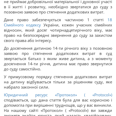
не приймає добровільної матеріальної і духовної участі
в її житті і розвитку, необхідно звертатися до суду з
позовною заявою про стягнення додаткових витрат.
Дане право забезпечується частиною 1 статті
18
Сімейного кодексу
України, кожен учасник сімейних
відносин, який досяг чотирнадцятирічного віку, має
право на безпосереднє звернення до суду за захистом
свого права або інтересу.
До досягнення дитиною 14-ти річного віку з позовною
заявою про стягнення додаткових витрат в суд
звертається батько з яким живе дитина, а з моменту
досягнення 14-ти річчя, дитина має право звернутися
до суду самостійно.
У примусовому порядку стягнення додаткових витрат
на дитину відбувається тільки за рішенням суду, яке
набрало законної сили.
Юридичний ресурс «Протокол» ( «Protocol»)
сподівається, що дана стаття була для вас корисною і
допомогла при вирішенні труднощів, що у вас виникли.
На нашому сайті «Протокол» ( «Protocol») ви завжди
зможете знайти юриста, який надасть кваліфіковану,