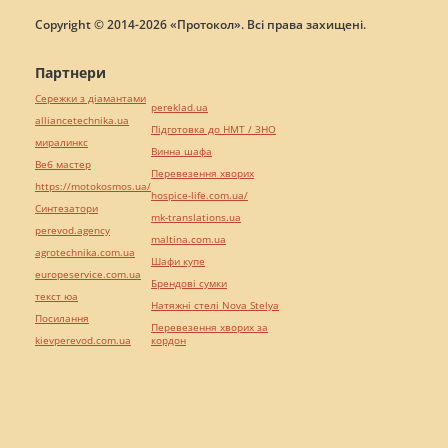
Copyright © 2014-2026 «Протокол». Всі права захищені.
Партнери
Сережки з діамантами
pereklad.ua
alliancetechnika.ua
Підготовка до НМТ / ЗНО
миралинкс
Винна шафа
Веб мастер
Перевезення хворих
https://motokosmos.ua/
hospice-life.com.ua/
Синтезатори
mk-translations.ua
perevod.agency
maltina.com.ua
agrotechnika.com.ua
Шафи купе
europeservice.com.ua
Брендові сумки
текст юа
Натяжні стелі Nova Stelya
Посилання
Перевезення хворих за
kievperevod.com.ua
кордон