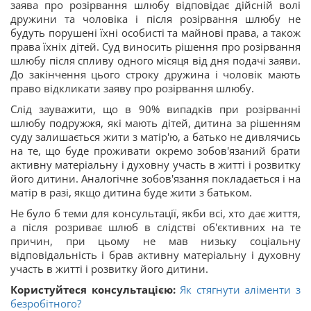
заява про розірвання шлюбу відповідає дійсній волі
дружини та чоловіка і після розірвання шлюбу не
будуть порушені їхні особисті та майнові права, а також
права їхніх дітей. Суд виносить рішення про розірвання
шлюбу після спливу одного місяця від дня подачі заяви.
До закінчення цього строку дружина і чоловік мають
право відкликати заяву про розірвання шлюбу.
Слід зауважити, що в 90% випадків при розірванні
шлюбу подружжя, які мають дітей, дитина за рішенням
суду залишається жити з матір'ю, а батько не дивлячись
на те, що буде проживати окремо зобов'язаний брати
активну матеріальну і духовну участь в житті і розвитку
його дитини. Аналогічне зобов'язання покладається і на
матір в разі, якщо дитина буде жити з батьком.
Не було б теми для консультації, якби всі, хто дає життя,
а після розриває шлюб в слідстві об'єктивних на те
причин, при цьому не мав низьку соціальну
відповідальність і брав активну матеріальну і духовну
участь в житті і розвитку його дитини.
Користуйтеся консультацією:
Як стягнути аліменти з
безробітного?