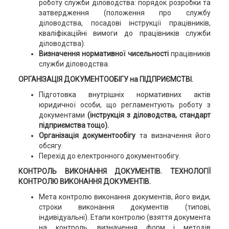
роботу служби діловодства: порядок розробки та
затвердження (положення про службу
діловодства, посадові інструкції працівників,
кваліфікаційні вимоги до працівників служби
діловодства).
Визначення нормативної чисельності
працівників
служби діловодства.
ОРГАНІЗАЦІЯ ДОКУМЕНТООБІГУ на ПІДПРИЄМСТВІ.
Підготовка внутрішніх нормативних актів
юридичної особи, що регламентують роботу з
документами
(інструкція з діловодства, стандарт
підприємства тощо).
Організація документообігу
та визначення його
обсягу.
Перехід до електронного документообігу.
КОНТРОЛЬ ВИКОНАННЯ ДОКУМЕНТІВ. ТЕХНОЛОГІЇ
КОНТРОЛЮ ВИКОНАННЯ ДОКУМЕНТІВ.
Мета контролю виконання документів, його види,
строки виконання документів (типові,
індивідуальні). Етапи контролю (взяття документа
на контроль, визначення форм і методів