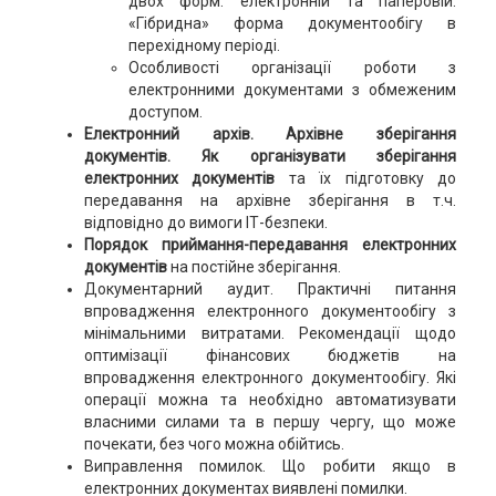
двох форм: електронній та паперовій.
«Гібридна» форма документообігу в
перехідному періоді.
Особливості організації роботи з
електронними документами з обмеженим
доступом.
Електронний архів. Архівне зберігання
документів. Як організувати зберігання
електронних документів
та їх підготовку до
передавання на архівне зберігання в т.ч.
відповідно до вимоги ІТ-безпеки.
Порядок приймання-передавання електронних
документів
на постійне зберігання.
Документарний аудит. Практичні питання
впровадження електронного документообігу з
мінімальними витратами. Рекомендації щодо
оптимізації фінансових бюджетів на
впровадження електронного документообігу. Які
операції можна та необхідно автоматизувати
власними силами та в першу чергу, що може
почекати, без чого можна обійтись.
Виправлення помилок. Що робити якщо в
електронних документах виявлені помилки.