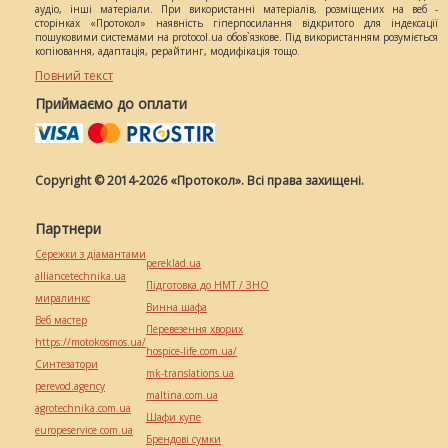
аудіо, інші матеріали. При використанні матеріалів, розміщених на веб -
сторінках «Протокол» наявність гіперпосилання відкритого для індексації
пошуковими системами на protocol.ua обов`язкове. Під використанням розуміється
копіювання, адаптація, рерайтинг, модифікація тощо.
Повний текст
Приймаємо до оплати
Copyright © 2014-2026 «Протокол». Всі права захищені.
Партнери
Сережки з діамантами
pereklad.ua
alliancetechnika.ua
Підготовка до НМТ / ЗНО
миралинкс
Винна шафа
Веб мастер
Перевезення хворих
https://motokosmos.ua/
hospice-life.com.ua/
Синтезатори
mk-translations.ua
perevod.agency
maltina.com.ua
agrotechnika.com.ua
Шафи купе
europeservice.com.ua
Брендові сумки