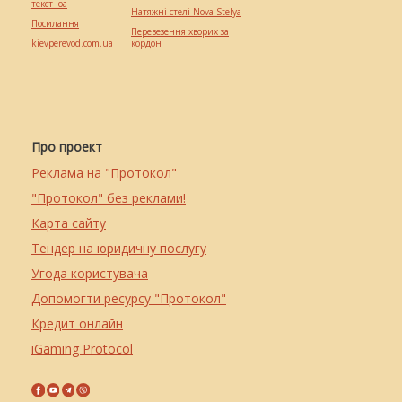
текст юа
Натяжні стелі Nova Stelya
Посилання
Перевезення хворих за
kievperevod.com.ua
кордон
Про проект
Реклама на "Протокол"
"Протокол" без реклами!
Карта сайту
Тендер на юридичну послугу
Угода користувача
Допомогти ресурсу "Протокол"
Кредит онлайн
iGaming Protocol