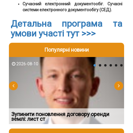
Сучасний електронний документообіг. Сучасні
системи електронного документообігу (СЕД).
Детальна програма та
умови участі тут >>>
Популярні новини
2026-08-10
2
Зупинити поновлення договору оренди
В 
землі: лист ст
ар