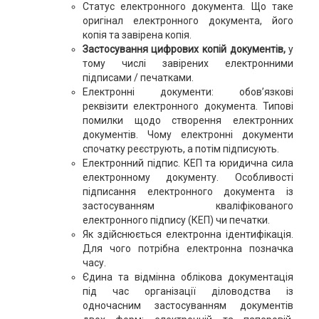
Статус електронного документа. Що таке
оригінал електронного документа, його
копія та завірена копія.
Застосування цифрових копій документів,
у
тому числі завірених електронними
підписами / печатками.
Електронні документи: обов’язкові
реквізити електронного документа. Типові
помилки щодо створення електронних
документів. Чому електронні документи
спочатку реєструють, а потім підписують.
Електронний підпис. КЕП та юридична сила
електронному документу. Особливості
підписання електронного документа із
застосуванням кваліфікованого
електронного підпису (КЕП) чи печатки.
Як здійснюється електронна ідентифікація.
Для чого потрібна електронна позначка
часу.
Єдина та відмінна облікова документація
під час організації діловодства із
одночасним застосуванням документів