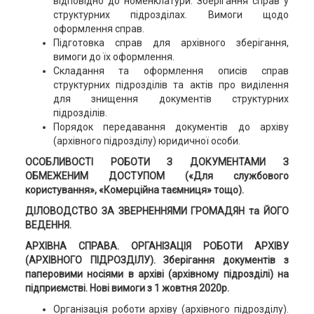
відповідно до номенклатури. Зберігання справ у
структурних підрозділах. Вимоги щодо
оформлення справ.
Підготовка справ для архівного зберігання,
вимоги до їх оформлення.
Складання та оформлення описів справ
структурних підрозділів та актів про виділення
для знищення документів структурних
підрозділів.
Порядок передавання документів до архіву
(архівного підрозділу) юридичної особи.
ОСОБЛИВОСТІ РОБОТИ З ДОКУМЕНТАМИ З
ОБМЕЖЕНИМ ДОСТУПОМ («Для службового
користування», «Комерційна таємниця» тощо).
ДІЛОВОДСТВО ЗА ЗВЕРНЕННЯМИ ГРОМАДЯН та ЙОГО
ВЕДЕННЯ.
АРХІВНА СПРАВА. ОРГАНІЗАЦІЯ РОБОТИ АРХІВУ
(АРХІВНОГО ПІДРОЗДІЛУ). Зберігання документів з
паперовими носіями в архіві (архівному підрозділі) на
підприємстві. Нові вимоги з 1 жовтня 2020р.
Організація роботи архіву (архівного підрозділу).