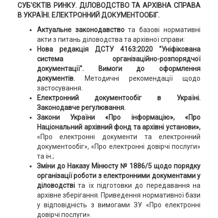
СУБ'ЄКТІВ РИНКУ. ДІЛОВОДСТВО ТА АРХІВНА СПРАВА
В УКРАЇНІ. ЕЛЕКТРОННИЙ ДОКУМЕНТООБІГ.
Актуальне законодавство
та базові нормативні
акти з питань діловодства та архівної справи:
Нова редакція ДСТУ 4163:2020 "Уніфікована
система організаційно-розпорядчої
документації". Вимоги до оформлення
документів.
Методичні рекомендації щодо
застосування.
Електронний документообіг в Україні.
Законодавче регулювання.
Закони України «Про інформацію», «Про
Національний архівний фонд та архівні установи»,
«Про електронні документи та електронний
документообіг», «Про електронні довірчі послуги»
та ін.;
Зміни до Наказу Мінюсту № 1886/5 щодо порядку
організації роботи з електронними документами у
діловодстві
та їх підготовки до передавання на
архівне зберігання. Приведення нормативної бази
у відповідність з вимогами ЗУ «Про електронні
довірчі послуги».