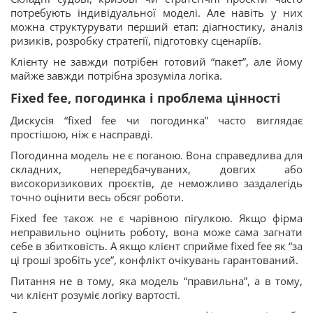
потребують індивідуальної моделі. Але навіть у них
можна структурувати перший етап: діагностику, аналіз
ризиків, розробку стратегії, підготовку сценаріїв.
Клієнту не завжди потрібен готовий “пакет”, але йому
майже завжди потрібна зрозуміла логіка.
Fixed fee, погодинка і проблема цінності
Дискусія “fixed fee чи погодинка” часто виглядає
простішою, ніж є насправді.
Погодинна модель не є поганою. Вона справедлива для
складних, непередбачуваних, довгих або
високоризикових проєктів, де неможливо заздалегідь
точно оцінити весь обсяг роботи.
Fixed fee також не є чарівною пігулкою. Якщо фірма
неправильно оцінить роботу, вона може сама загнати
себе в збитковість. А якщо клієнт сприйме fixed fee як “за
ці гроші зробіть усе”, конфлікт очікувань гарантований.
Питання не в тому, яка модель “правильна”, а в тому,
чи клієнт розуміє логіку вартості.