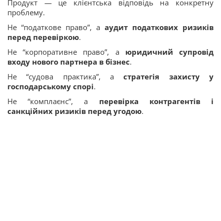
Продукт — це клієнтська відповідь на конкретну
проблему.
Не “податкове право”, а
аудит податкових ризиків
перед перевіркою
.
Не “корпоративне право”, а
юридичний супровід
входу нового партнера в бізнес
.
Не “судова практика”, а
стратегія захисту у
господарському спорі
.
Не “комплаєнс”, а
перевірка контрагентів і
санкційних ризиків перед угодою
.