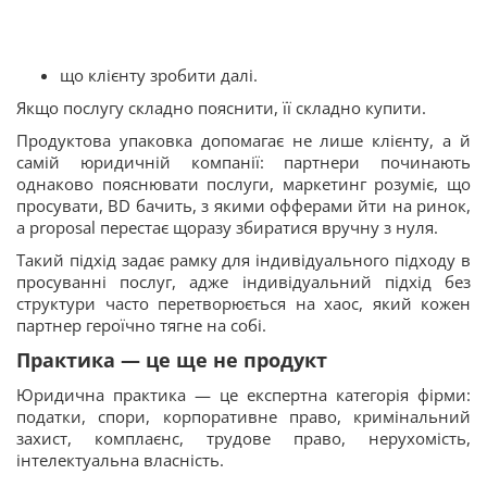
що клієнту зробити далі.
Якщо послугу складно пояснити, її складно купити.
Продуктова упаковка допомагає не лише клієнту, а й
самій юридичній компанії: партнери починають
однаково пояснювати послуги, маркетинг розуміє, що
просувати, BD бачить, з якими офферами йти на ринок,
а proposal перестає щоразу збиратися вручну з нуля.
Такий підхід задає рамку для індивідуального підходу в
просуванні послуг, адже індивідуальний підхід без
структури часто перетворюється на хаос, який кожен
партнер героїчно тягне на собі.
Практика — це ще не продукт
Юридична практика — це експертна категорія фірми:
податки, спори, корпоративне право, кримінальний
захист, комплаєнс, трудове право, нерухомість,
інтелектуальна власність.