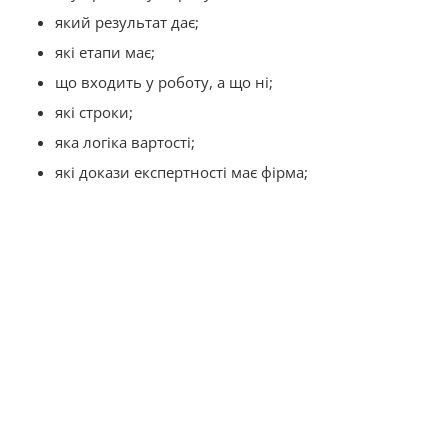
який результат дає;
які етапи має;
що входить у роботу, а що ні;
які строки;
яка логіка вартості;
які докази експертності має фірма;