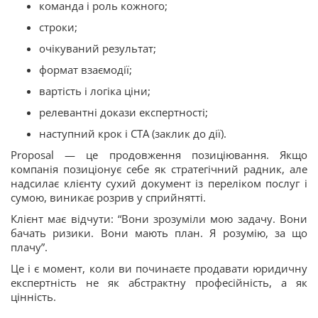
команда і роль кожного;
строки;
очікуваний результат;
формат взаємодії;
вартість і логіка ціни;
релевантні докази експертності;
наступний крок і CTA (заклик до дії).
Proposal — це продовження позиціювання. Якщо
компанія позиціонує себе як стратегічний радник, але
надсилає клієнту сухий документ із переліком послуг і
сумою, виникає розрив у сприйнятті.
Клієнт має відчути: “Вони зрозуміли мою задачу. Вони
бачать ризики. Вони мають план. Я розумію, за що
плачу”.
Це і є момент, коли ви починаєте продавати юридичну
експертність не як абстрактну професійність, а як
цінність.