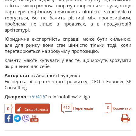
клієнта, якщо proposal щоразу створюється з нуля, якщо
партнери по-різному пояснюють цінність, якщо клієнт
торгується, бо не бачить різниці між пропозиціями,
проблема не лише в продажах, а в продуктовій
архітектурі.
Юридична експертність справді може бути сильною,
але для ринку вона стає цінністю тільки тоді, коли
перетворюється на зрозумілу пропозицію.
Клієнти мають купувати у вас те, що можуть зрозуміти
як рішення для себе.
Автор статті:
Анастасія Глущенко
Експертка зі стратегічного розвитку, CEO i Founder SP
Consulting
Джерело :
/59416
" rel="nofollow">Liga
0
612
0
Переглядів
Коментарі
Сподобалося