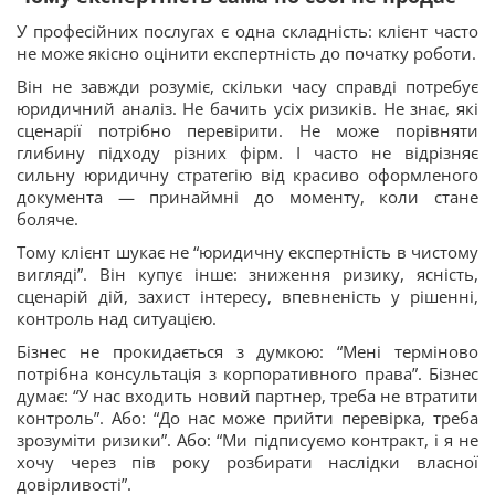
У професійних послугах є одна складність: клієнт часто
не може якісно оцінити експертність до початку роботи.
Він не завжди розуміє, скільки часу справді потребує
юридичний аналіз. Не бачить усіх ризиків. Не знає, які
сценарії потрібно перевірити. Не може порівняти
глибину підходу різних фірм. І часто не відрізняє
сильну юридичну стратегію від красиво оформленого
документа — принаймні до моменту, коли стане
боляче.
Тому клієнт шукає не “юридичну експертність в чистому
вигляді”. Він купує інше: зниження ризику, ясність,
сценарій дій, захист інтересу, впевненість у рішенні,
контроль над ситуацією.
Бізнес не прокидається з думкою: “Мені терміново
потрібна консультація з корпоративного права”. Бізнес
думає: “У нас входить новий партнер, треба не втратити
контроль”. Або: “До нас може прийти перевірка, треба
зрозуміти ризики”. Або: “Ми підписуємо контракт, і я не
хочу через пів року розбирати наслідки власної
довірливості”.