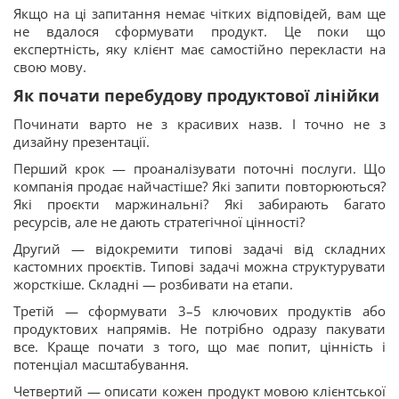
Якщо на ці запитання немає чітких відповідей, вам ще
не вдалося сформувати продукт. Це поки що
експертність, яку клієнт має самостійно перекласти на
свою мову.
Як почати перебудову продуктової лінійки
Починати варто не з красивих назв. І точно не з
дизайну презентації.
Перший крок — проаналізувати поточні послуги. Що
компанія продає найчастіше? Які запити повторюються?
Які проєкти маржинальні? Які забирають багато
ресурсів, але не дають стратегічної цінності?
Другий — відокремити типові задачі від складних
кастомних проєктів. Типові задачі можна структурувати
жорсткіше. Складні — розбивати на етапи.
Третій — сформувати 3–5 ключових продуктів або
продуктових напрямів. Не потрібно одразу пакувати
все. Краще почати з того, що має попит, цінність і
потенціал масштабування.
Четвертий — описати кожен продукт мовою клієнтської