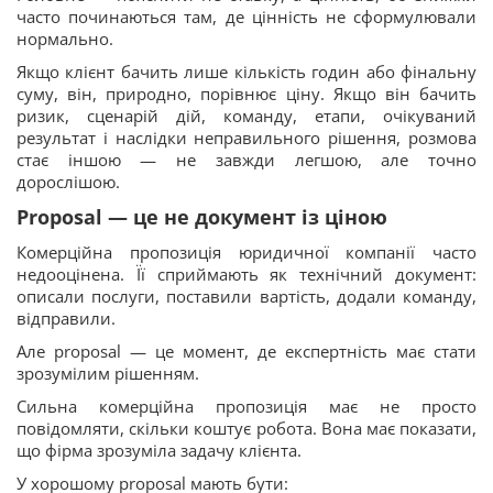
часто починаються там, де цінність не сформулювали
нормально.
Якщо клієнт бачить лише кількість годин або фінальну
суму, він, природно, порівнює ціну. Якщо він бачить
ризик, сценарій дій, команду, етапи, очікуваний
результат і наслідки неправильного рішення, розмова
стає іншою — не завжди легшою, але точно
дорослішою.
Proposal — це не документ із ціною
Комерційна пропозиція юридичної компанії часто
недооцінена. Її сприймають як технічний документ:
описали послуги, поставили вартість, додали команду,
відправили.
Але proposal — це момент, де експертність має стати
зрозумілим рішенням.
Сильна комерційна пропозиція має не просто
повідомляти, скільки коштує робота. Вона має показати,
що фірма зрозуміла задачу клієнта.
У хорошому proposal мають бути: