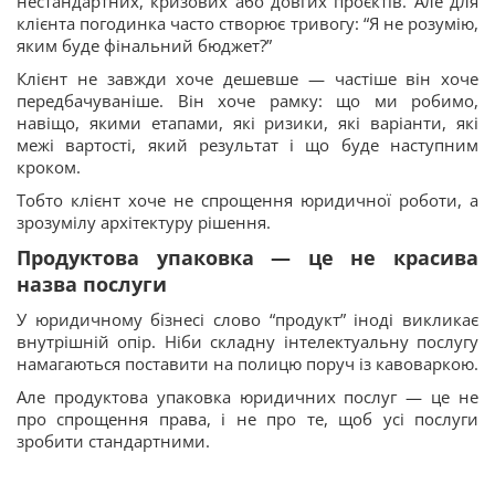
нестандартних, кризових або довгих проєктів. Але для
клієнта погодинка часто створює тривогу: “Я не розумію,
яким буде фінальний бюджет?”
Клієнт не завжди хоче дешевше — частіше він хоче
передбачуваніше. Він хоче рамку: що ми робимо,
навіщо, якими етапами, які ризики, які варіанти, які
межі вартості, який результат і що буде наступним
кроком.
Тобто клієнт хоче не спрощення юридичної роботи, а
зрозумілу архітектуру рішення.
Продуктова упаковка — це не красива
назва послуги
У юридичному бізнесі слово “продукт” іноді викликає
внутрішній опір. Ніби складну інтелектуальну послугу
намагаються поставити на полицю поруч із кавоваркою.
Але продуктова упаковка юридичних послуг — це не
про спрощення права, і не про те, щоб усі послуги
зробити стандартними.