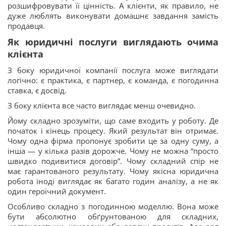
розшифровувати її цінність. А клієнти, як правило, не
дуже люблять виконувати домашнє завдання замість
продавця.
Як юридичні послуги виглядають очима
клієнта
З боку юридичної компанії послуга може виглядати
логічно: є практика, є партнер, є команда, є погодинна
ставка, є досвід.
З боку клієнта все часто виглядає менш очевидно.
Йому складно зрозуміти, що саме входить у роботу. Де
початок і кінець процесу. Який результат він отримає.
Чому одна фірма пропонує зробити це за одну суму, а
інша — у кілька разів дорожче. Чому не можна “просто
швидко подивитися договір”. Чому складний спір не
має гарантованого результату. Чому якісна юридична
робота іноді виглядає як багато годин аналізу, а не як
один героїчний документ.
Особливо складно з погодинною моделлю. Вона може
бути абсолютно обґрунтованою для складних,