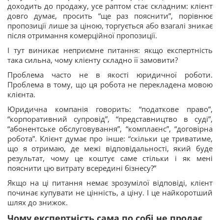
доходить до продажу, усе раптом стає складним: клієнт
довго думає, просить “ще раз пояснити”, порівнює
пропозиції лише за ціною, торгується або взагалі зникає
після отримання комерційної пропозиції.
І тут виникає неприємне питання: якщо експертність
така сильна, чому клієнту складно її замовити?
Проблема часто не в якості юридичної роботи.
Проблема в тому, що ця робота не перекладена мовою
клієнта.
Юридична компанія говорить: “податкове право”,
“корпоративний супровід”, “представництво в суді”,
“абонентське обслуговування”, “комплаєнс”, “договірна
робота”. Клієнт думає про інше: “скільки це триватиме,
що я отримаю, де межі відповідальності, який буде
результат, чому це коштує саме стільки і як мені
пояснити цю витрату всередині бізнесу?”
Якщо на ці питання немає зрозумілої відповіді, клієнт
починає купувати не цінність, а ціну. І це найкоротший
шлях до знижок.
Чому експертність сама по собі не продає