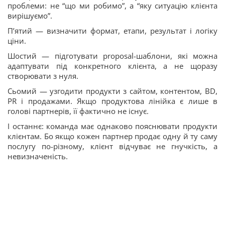
проблеми: не “що ми робимо”, а “яку ситуацію клієнта
вирішуємо”.
П’ятий — визначити формат, етапи, результат і логіку
ціни.
Шостий — підготувати proposal-шаблони, які можна
адаптувати під конкретного клієнта, а не щоразу
створювати з нуля.
Сьомий — узгодити продукти з сайтом, контентом, BD,
PR і продажами. Якщо продуктова лінійка є лише в
голові партнерів, її фактично не існує.
І останнє: команда має однаково пояснювати продукти
клієнтам. Бо якщо кожен партнер продає одну й ту саму
послугу по-різному, клієнт відчуває не гнучкість, а
невизначеність.