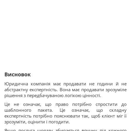
Висновок
Юридична компанія має продавати не години й не
абстрактну експертність. Вона має продавати зрозуміле
рішення з передбачуваною логікою цінності.
Це не означає, що право потрібно спростити до
шаблонного пакета. Це означає, що складну
експертність потрібно пояснювати так, щоб клієнт міг її
зрозуміти, оцінити і погодити.
Якщо послуга щоразу збирається вручну під кожного