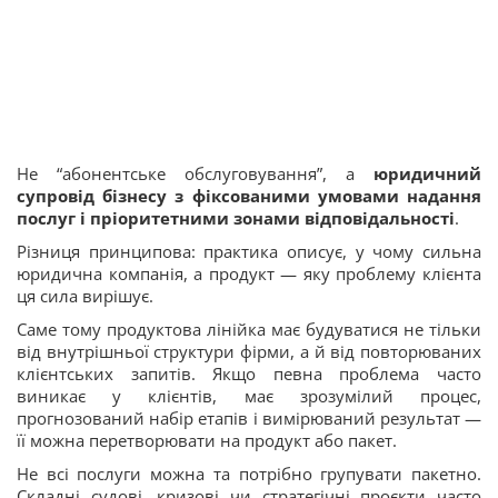
Не “абонентське обслуговування”, а
юридичний
супровід бізнесу з фіксованими умовами надання
послуг і пріоритетними зонами відповідальності
.
Різниця принципова: практика описує, у чому сильна
юридична компанія, а продукт — яку проблему клієнта
ця сила вирішує.
Саме тому продуктова лінійка має будуватися не тільки
від внутрішньої структури фірми, а й від повторюваних
клієнтських запитів. Якщо певна проблема часто
виникає у клієнтів, має зрозумілий процес,
прогнозований набір етапів і вимірюваний результат —
її можна перетворювати на продукт або пакет.
Не всі послуги можна та потрібно групувати пакетно.
Складні судові, кризові чи стратегічні проєкти часто