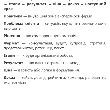
→ етапи → результат → ціна → доказ → наступний
крок
Практика
— внутрішня зона експертності фірми.
Проблема клієнта
— ситуація, яку клієнт реально хоче
вирішити.
Рішення
— що саме пропонує компанія.
Формат
— консультація, аудит, супровід, стратегія,
представництво, ретейнер, пакет.
Е
тапи
— як буде організована робота.
Результат
— що клієнт отримає на виході.
Ціна
— вартість або логіка її формування.
Доказ
— кейси, досвід, рейтинги, команда, релевантна
експертність.