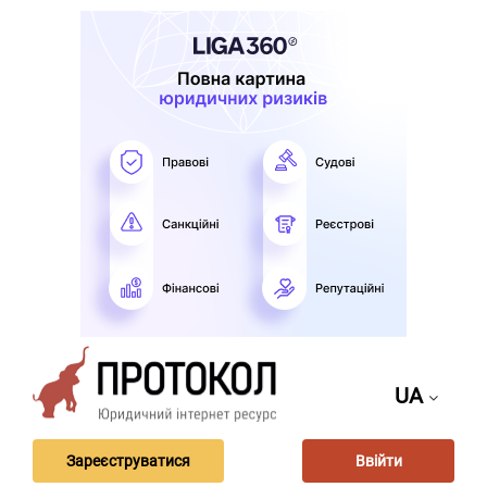
UA
Зареєструватися
Ввійти