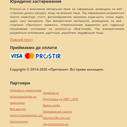
Юридичні застереження
Protocol.ua є власником авторських прав на інформацію, розміщену на веб -
сторінках даного ресурсу, якщо не вказано інше. Під інформацією розуміються
тексти, коментарі, статті, фотозображення, малюнки, ящик-шота, скани, відео,
аудіо, інші матеріали. При використанні матеріалів, розміщених на веб -
сторінках «Протокол» наявність гіперпосилання відкритого для індексації
пошуковими системами на protocol.ua обов`язкове. Під використанням
розуміється копіювання, адаптація, рерайтинг, модифікація тощо.
Повний текст
Приймаємо до оплати
Copyright © 2014-2026 «Протокол». Всі права захищені.
Партнери
Сережки з діамантами
pereklad.ua
alliancetechnika.ua
Підготовка до НМТ / ЗНО
миралинкс
Винна шафа
Веб мастер
Перевезення хворих
https://motokosmos.ua/
hospice-life.com.ua/
Синтезатори
mk-translations.ua