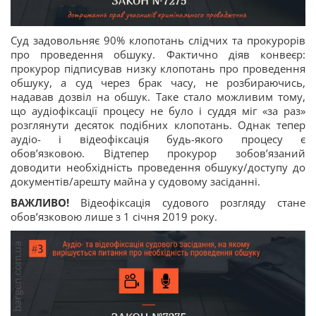
Суд задовольняє 90% клопотань слідчих та прокурорів
про проведення обшуку. Фактично діяв конвеєр:
прокурор підписував низку клопотань про проведення
обшуку, а суд через брак часу, не розбираючись,
надавав дозвіл на обшук. Таке стало можливим тому,
що аудіофіксації процесу не було і суддя міг «за раз»
розглянути десяток подібних клопотань. Однак тепер
аудіо- і відеофіксація будь-якого процесу є
обов’язковою. Відтепер прокурор зобов’язаний
доводити необхідність проведення обшуку/доступу до
документів/арешту майна у судовому засіданні.
ВАЖЛИВО!
Відеофіксація судового розгляду стане
обов’язковою лише з 1 січня 2019 року.