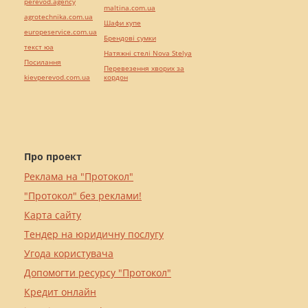
perevod.agency
maltina.com.ua
agrotechnika.com.ua
Шафи купе
europeservice.com.ua
Брендові сумки
текст юа
Натяжні стелі Nova Stelya
Посилання
Перевезення хворих за
kievperevod.com.ua
кордон
Про проект
Реклама на "Протокол"
"Протокол" без реклами!
Карта сайту
Тендер на юридичну послугу
Угода користувача
Допомогти ресурсу "Протокол"
Кредит онлайн