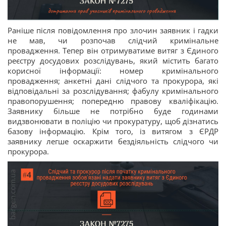
Раніше після повідомлення про злочин заявник і гадки
не мав, чи розпочав слідчий кримінальне
провадження. Тепер він отримуватиме витяг з Єдиного
реєстру досудових розслідувань, який містить багато
корисної інформації: номер кримінального
провадження; анкетні дані слідчого та прокурора, які
відповідальні за розслідування; фабулу кримінального
правопорушення; попередню правову кваліфікацію.
Заявнику більше не потрібно буде годинами
видзвонювати в поліцію чи прокуратуру, щоб дізнатись
базову інформацію. Крім того, із витягом з ЄРДР
заявнику легше оскаржити бездіяльність слідчого чи
прокурора.