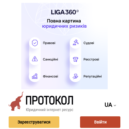
UA
Зареєструватися
Ввійти