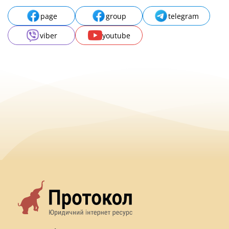
page
group
telegram
viber
youtube