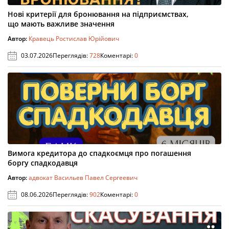
Нові критерії для бронювання на підприємствах,
що мають важливе значення
Автор:
Кравець Ростислав Юрійович
03.07.2026
Переглядів:
728
Коментарі:
0
Вимога кредитора до спадкоємця про погашення
боргу спадкодавця
Автор:
адвокат Васильев Павел Сергеевич
08.06.2026
Переглядів:
902
Коментарі:
0