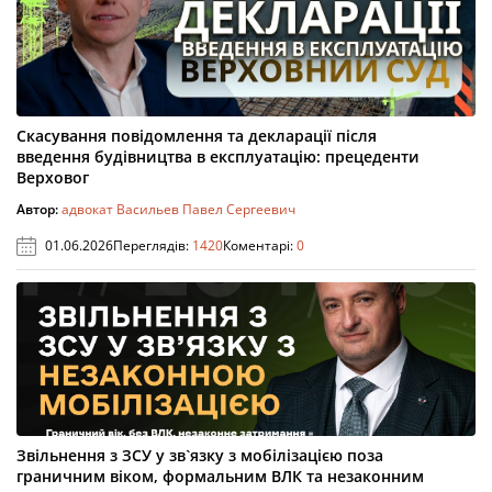
Скасування повідомлення та декларації після
введення будівництва в експлуатацію: прецеденти
Верховог
Автор:
адвокат Васильев Павел Сергеевич
01.06.2026
Переглядів:
1420
Коментарі:
0
Звільнення з ЗСУ у зв`язку з мобілізацією поза
граничним віком, формальним ВЛК та незаконним