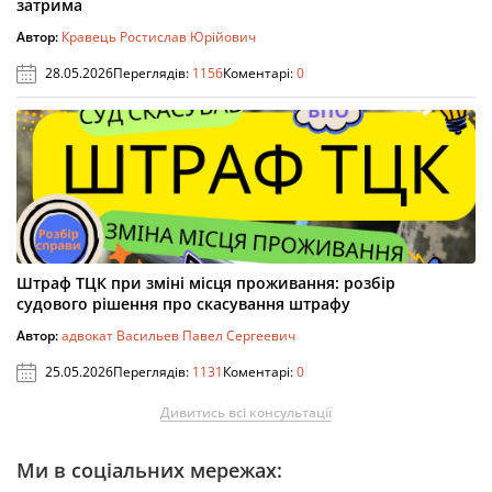
затрима
Автор:
Кравець Ростислав Юрійович
28.05.2026
Переглядів:
1156
Коментарі:
0
Штраф ТЦК при зміні місця проживання: розбір
судового рішення про скасування штрафу
Автор:
адвокат Васильев Павел Сергеевич
25.05.2026
Переглядів:
1131
Коментарі:
0
Дивитись всі консультації
Ми в соціальних мережах: