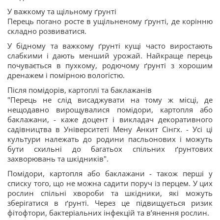
У важкому та щільному ґрунті
Перець погано росте в ущільненому ґрунті, де корінню
складно розвиватися.
У бідному та важкому ґрунті кущі часто виростають
слабкими і дають менший урожай. Найкраще перець
почувається в пухкому, родючому ґрунті з хорошим
дренажем і помірною вологістю.
Після помідорів, картоплі та баклажанів
"Перець не слід висаджувати на тому ж місці, де
нещодавно вирощувалися помідори, картопля або
баклажани, - каже доцент і викладач декоративного
садівництва в Університеті Мену Анкит Сінгх. - Усі ці
культури належать до родини пасльонових і можуть
бути схильні до багатьох спільних ґрунтових
захворювань та шкідників".
Помідори, картопля або баклажани - також перші у
списку того, що не можна садити поруч із перцем. У цих
рослин спільні хвороби та шкідники, які можуть
зберігатися в ґрунті. Через це підвищується ризик
фітофтори, бактеріальних інфекцій та в’янення рослин.