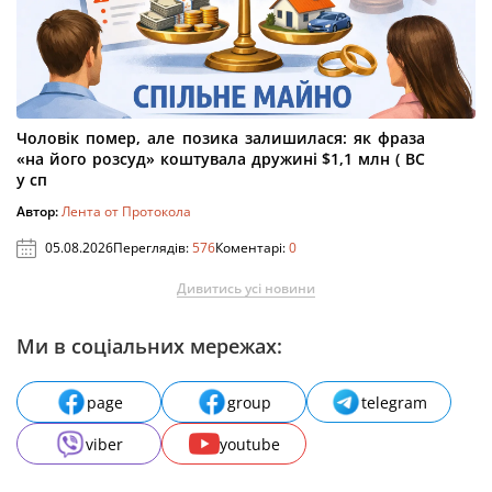
Чоловік помер, але позика залишилася: як фраза
«на його розсуд» коштувала дружині $1,1 млн ( ВС
у сп
Автор:
Лента от Протокола
05.08.2026
Переглядів:
576
Коментарі:
0
Дивитись усі новини
Ми в соціальних мережах:
page
group
telegram
viber
youtube