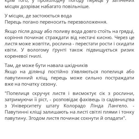
Крім того, у прохолодну погоду перець у затінених
місцях дозріває набагато повільніше.
У місцях, де застоюється вода
Перець погано переносить перезволоження.
Якщо після дощу або поливу вода довго стоїть на грядці,
коріння починає страждати від нестачі кисню. Через це
листя може жовтіти, рослина - перестати рости і скидати
квіти. У вологому ґрунті також підвищується ризик
кореневої гнилі.
Там, де може бути навала шкідників
Якщо на ділянці постійно з'являються попелиця або
павутинний кліщ, перець може сильно постраждати
вже на початку сезону.
"Попелиця скручує листя і висмоктує сік з рослини,
затримуючи її ріст, - розповідає фахівець із садівництва
з Університету штату Колорадо Лінда Лангело. -
Павутинні кліщі залишають на листі світлі плями і тонку
павутину. Згодом листя починає сохнути й опадати".