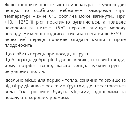
Якщо говорити про те, яка температура є згубною для
перцю, то особливо небезпечні заморозки (при
температурі нижче 0°C рослина може загинути). При
+10…+12°C її ріст практично зупиняється, а тривале
похолодання нижче +5°C нерідко знищує молоду
розсаду. Не менш шкідлива і сильна спека вище +35°C -
через неї перець починає скидати квітки і гірше
плодоносить.
Що любить перець при посадці в ґрунт
Щоб перець добре ріс і давав великі, соковиті плоди,
йому потрібні тепло, багато сонця, пухкий ґрунт і
регулярний полив.
Ідеальне місце для перцю - тепла, сонячна та захищена
від вітру ділянка з родючим ґрунтом, де не застоюється
вода. Тоді рослини будуть міцними, здоровими та
порадують хорошим урожаєм.