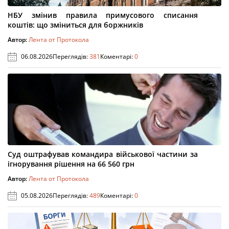
НБУ змінив правила примусового списання
коштів: що зміниться для боржників
Автор:
Лента от Протокола
06.08.2026
Переглядів:
381
Коментарі:
0
Суд оштрафував командира військової частини за
ігнорування рішення на 66 560 грн
Автор:
Лента от Протокола
05.08.2026
Переглядів:
489
Коментарі:
0