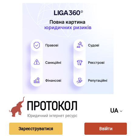
UA
Зареєструватися
Ввійти