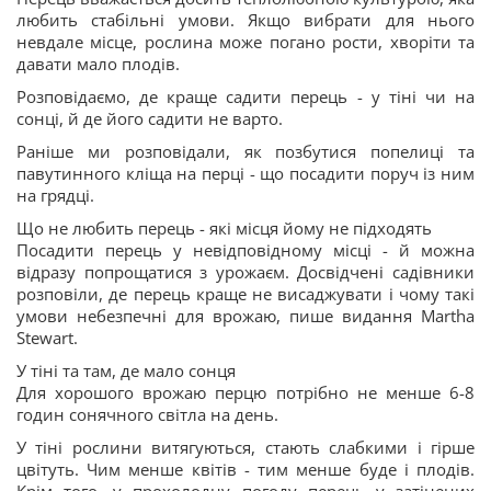
любить стабільні умови. Якщо вибрати для нього
невдале місце, рослина може погано рости, хворіти та
давати мало плодів.
Розповідаємо, де краще садити перець - у тіні чи на
сонці, й де його садити не варто.
Раніше ми розповідали, як позбутися попелиці та
павутинного кліща на перці - що посадити поруч із ним
на грядці.
Що не любить перець - які місця йому не підходять
Посадити перець у невідповідному місці - й можна
відразу попрощатися з урожаєм. Досвідчені садівники
розповіли, де перець краще не висаджувати і чому такі
умови небезпечні для врожаю, пише видання Martha
Stewart.
У тіні та там, де мало сонця
Для хорошого врожаю перцю потрібно не менше 6-8
годин сонячного світла на день.
У тіні рослини витягуються, стають слабкими і гірше
цвітуть. Чим менше квітів - тим менше буде і плодів.