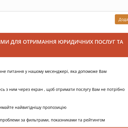
Дод
АМИ ДЛЯ ОТРИМАННЯ ЮРИДИЧНИХ ПОСЛУГ ТА
чне питання у нашому месенджері, яка допоможе Вам
есь з ним через екран , щоб отримати послугу Вам не потрібно
римайте найвигіднішу пропозицію
 проблеми за фильтрами, показниками та рейтингом