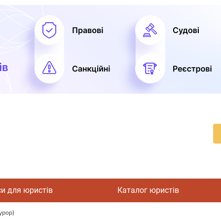
си для юристів
Каталог юристів
урор)