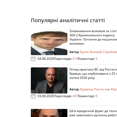
Популярні аналітичні статті
Зловживання впливом за ста
369-2 Кримінального кодексу
України. Питання до націонал
імплемен
Автор:
Буняк Валерій Сергійо
04.08.2026
Переглядів:
619
Коментарі:
0
Огляд практики ВС від Ростис
Кравця, що опублікована з 25 
липня 2026 року
Автор:
Кравець Ростислав Юр
03.08.2026
Переглядів:
407
Коментарі:
0
ШІ в юридичній фірмі: де техно
вже замінюють рутинну робот