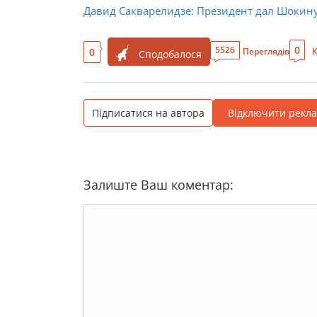
Давид Сакварелидзе: Президент дал Шокину 
0
5526
0
Переглядів
К
Сподобалося
Підписатися на автора
Відключити рекл
Залиште Ваш коментар: