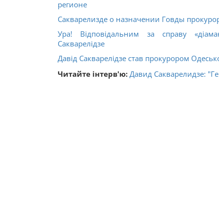
регионе
Сакварелизде о назначении Говды прокуро
Ура! Відповідальним за справу «діама
Сакварелідзе
Давід Сакварелідзе став прокурором Одесько
Читайте інтерв'ю:
Давид Сакварелидзе: "Г