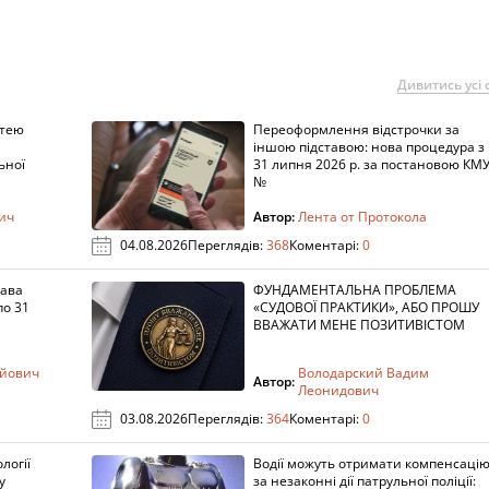
Дивитись усі с
ттею
Переоформлення відстрочки за
іншою підставою: нова процедура з
ьної
31 липня 2026 р. за постановою КМ
№
вич
Автор:
Лента от Протокола
04.08.2026
Переглядів:
368
Коментарі:
0
лава
ФУНДАМЕНТАЛЬНА ПРОБЛЕМА
по 31
«СУДОВОЇ ПРАКТИКИ», АБО ПРОШУ
ВВАЖАТИ МЕНЕ ПОЗИТИВІСТОМ
ійович
Володарский Вадим
Автор:
Леонидович
03.08.2026
Переглядів:
364
Коментарі:
0
логії
Водії можуть отримати компенсаці
у
за незаконні дії патрульної поліції: