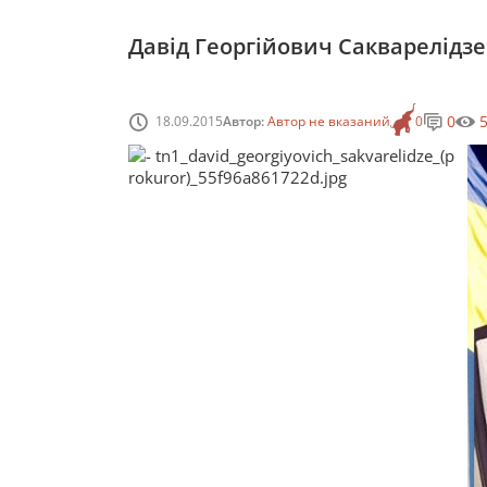
Давід Георгійович Сакварелідзе
0
18.09.2015
Автор:
Автор не вказаний
0