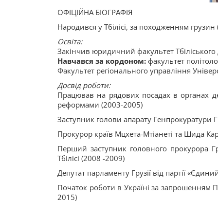
ОФІЦІЙНА БІОГРАФІЯ
Народився у Тбілісі, за походженням грузин 
Освіта:
Закінчив юридичний факультет Тбіліського д
Навчався за кордоном:
факультет політолог
Факультет регіонального управління Універс
Досвід роботи:
Працював на рядових посадах в органах дер
реформами (2003-2005)
Заступник голови апарату Генпрокуратури Гр
Прокурор країв Мцхета-Мтіанеті та Шида Кар
Перший заступник головного прокурора Гр
Тбілісі (2008 -2009)
Депутат парламенту Грузії від партії «Єдин
Початок роботи в Україні за запрошенням 
2015)