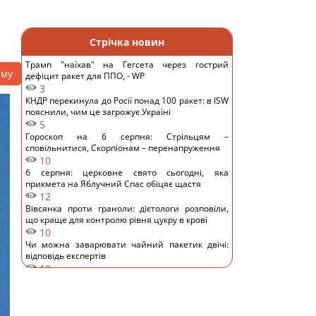
Стрічка новин
Трамп "наїхав" на Гегсета через гострий
аму
дефіцит ракет для ППО, - WP
3
КНДР перекинула до Росії понад 100 ракет: в ISW
пояснили, чим це загрожує Україні
5
Гороскоп на 6 серпня: Стрільцям –
сповільнитися, Скорпіонам – перенапруження
10
6 серпня: церковне свято сьогодні, яка
прикмета на Яблучний Спас обіцяє щастя
12
Вівсянка проти граноли: дієтологи розповіли,
що краще для контролю рівня цукру в крові
10
Чи можна заварювати чайний пакетик двічі:
відповідь експертів
10
Невелика група змій вторглася й захопила
цілий острів: як їм це вдалося
11