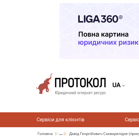
UA
Сервіси для клієнтів
Серві
...
Головна
Давід Георгійович Сакварелідзе (прок