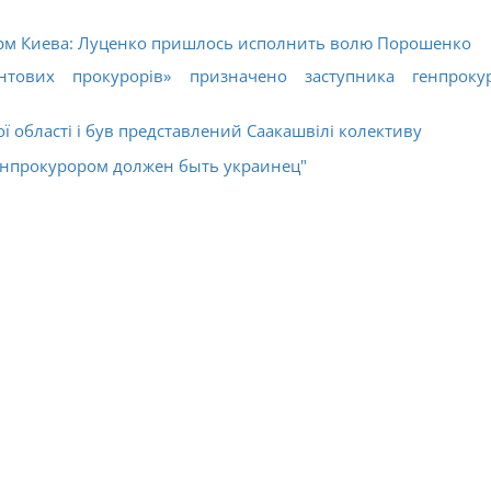
рм Киева: Луценко пришлось исполнить волю Порошенко
нтових прокурорів» призначено заступника генпроку
ї області і був представлений Саакашвілі колективу
енпрокурором должен быть украинец"