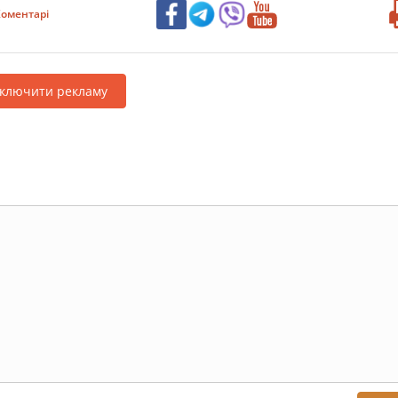
оментарі
дключити рекламу