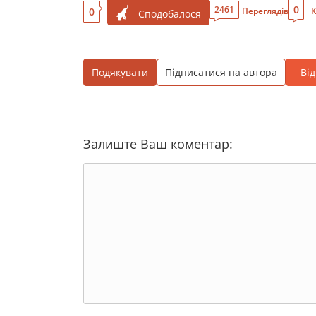
0
2461
0
Переглядів
К
Сподобалося
Подякувати
Підписатися на автора
Ві
Залиште Ваш коментар: