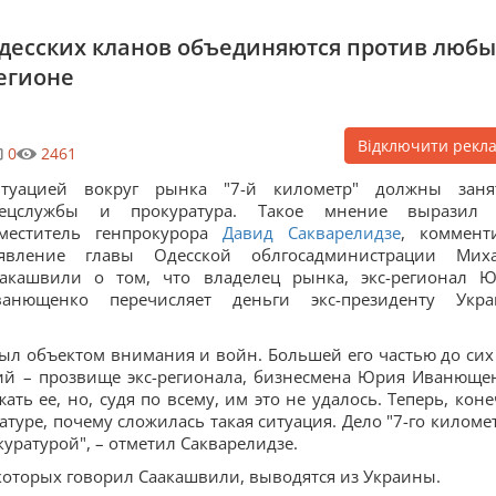
одесских кланов объединяются против любы
егионе
Відключити рекл
0
2461
итуацией вокруг рынка "7-й километр" должны заня
пецслужбы и прокуратура. Такое мнение выразил 
аместитель генпрокурора
Давид Сакварелидзе
, коммент
аявление главы Одесской облгосадминистрации Мих
аакашвили о том, что владелец рынка, экс-регионал 
ванющенко перечисляет деньги экс-президенту Укр
 был объектом внимания и войн. Большей его частью до сих
ий – прозвище экс-регионала, бизнесмена Юрия Иванющен
ь ее, но, судя по всему, им это не удалось. Теперь, коне
туре, почему сложилась такая ситуация. Дело "7-го километ
уратурой", – отметил Сакварелидзе.
о которых говорил Саакашвили, выводятся из Украины.