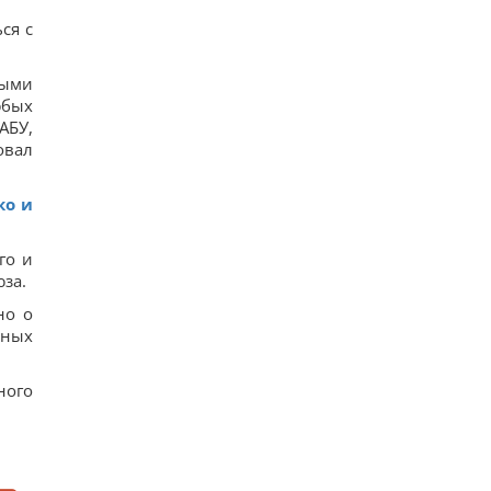
ся с
ными
юбых
АБУ,
овал
ко и
го и
за.
но о
пных
ного