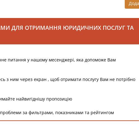
Дод
АМИ ДЛЯ ОТРИМАННЯ ЮРИДИЧНИХ ПОСЛУГ ТА
чне питання у нашому месенджері, яка допоможе Вам
есь з ним через екран , щоб отримати послугу Вам не потрібно
римайте найвигіднішу пропозицію
 проблеми за фильтрами, показниками та рейтингом