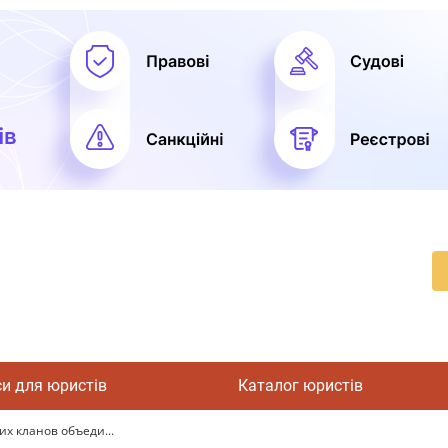
си для юристів
Каталог юристів
х кланов объеди...