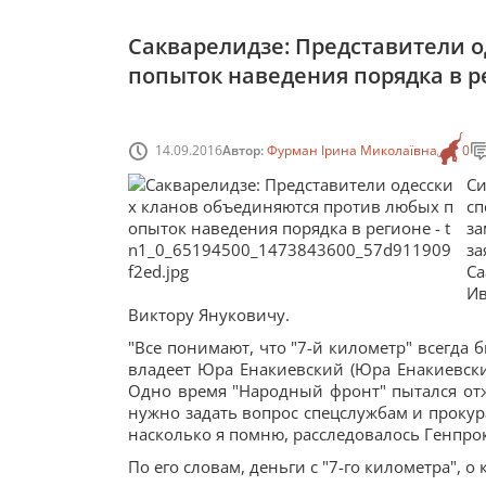
Сакварелидзе: Представители 
попыток наведения порядка в р
14.09.2016
Автор:
Фурман Ірина Миколаївна
0
С
с
з
з
С
И
Виктору Януковичу.
"Все понимают, что "7-й километр" всегда
владеет Юра Енакиевский (Юра Енакиевск
Одно время "Народный фронт" пытался отжат
нужно задать вопрос спецслужбам и прокура
насколько я помню, расследовалось Генпрок
По его словам, деньги с "7-го километра", 