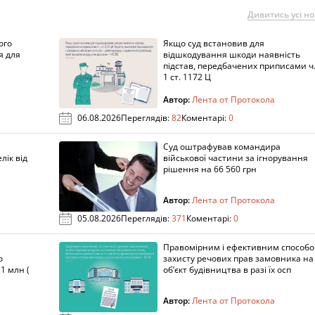
Дивитись усі н
ого
Якщо суд встановив для
я для
відшкодування шкоди наявність
підстав, передбачених приписами ч
1 ст. 1172 Ц
Автор:
Лента от Протокола
06.08.2026
Переглядів:
82
Коментарі:
0
Суд оштрафував командира
лік від
військової частини за ігнорування
рішення на 66 560 грн
Автор:
Лента от Протокола
05.08.2026
Переглядів:
371
Коментарі:
0
Правомірним і ефективним способ
о
захисту речових прав замовника на
1 млн (
об’єкт будівництва в разі їх осп
Автор:
Лента от Протокола