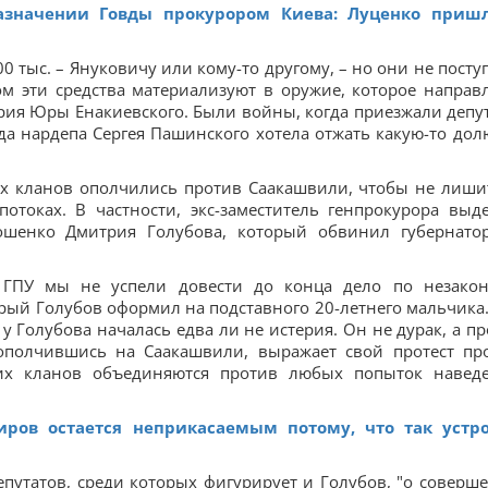
азначении Говды прокурором Киева: Луценко приш
0 тыс. – Януковичу или кому-то другому, – но они не посту
ом эти средства материализуют в оружие, которое направ
тория Юры Енакиевского. Были войны, когда приезжали депу
да нардепа Сергея Пашинского хотела отжать какую-то долю
их кланов ополчились против Саакашвили, чтобы не лиши
отоках. В частности, экс-заместитель генпрокурора выд
ошенко Дмитрия Голубова, который обвинил губернато
 ГПУ мы не успели довести до конца дело по незако
рый Голубов оформил на подставного 20-летнего мальчика
 у Голубова началась едва ли не истерия. Он не дурак, а пр
 ополчившись на Саакашвили, выражает свой протест пр
ких кланов объединяются против любых попыток навед
иров остается неприкасаемым потому, что так устр
путатов, среди которых фигурирует и Голубов, "о соверш