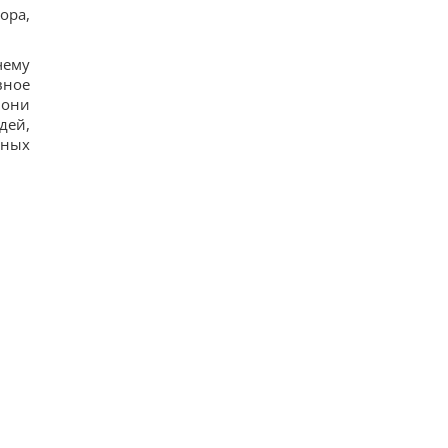
7 серпня: церковне свято сьогодні, чому
ора,
потрібно обов’язково подати милостиню
18
чему
Нацбанк послабив гривню: офіційний курс
валют на п’ятницю
вное
12
 они
Росіяни завдали ударів по Дніпропетровщині:
дей,
загинуло пʼятеро людей, багато поранених
бных
16
Загадка із сірниками, у якій правильна відповідь
ховається в одному русі
13