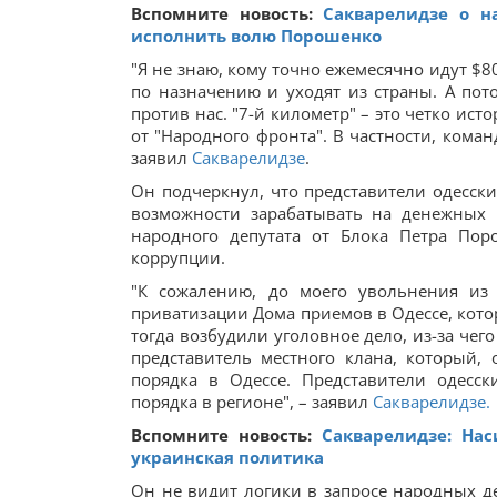
Вспомните новость:
Сакварелидзе о н
исполнить волю Порошенко
"Я не знаю, кому точно ежемесячно идут $80
по назначению и уходят из страны. А пот
против нас. "7-й километр" – это четко ис
от "Народного фронта". В частности, коман
заявил
Сакварелидзе
.
Он подчеркнул, что представители одесск
возможности зарабатывать на денежных п
народного депутата от Блока Петра Пор
коррупции.
"К сожалению, до моего увольнения из
приватизации Дома приемов в Одессе, кото
тогда возбудили уголовное дело, из-за чего
представитель местного клана, который,
порядка в Одессе. Представители одесс
порядка в регионе", – заявил
Сакварелидзе.
Вспомните новость:
Сакварелидзе: Нас
украинская политика
Он не видит логики в запросе народных де