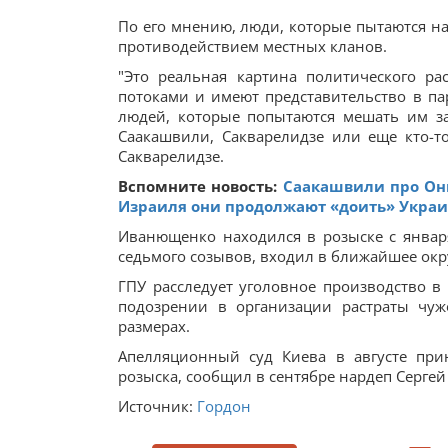
По его мнению, люди, которые пытаются на
противодействием местных кланов.
"Это реальная картина политического р
потоками и имеют представительство в па
людей, которые попытаются мешать им зар
Саакашвили, Сакварелидзе или еще кто-то
Сакварелидзе.
Вспомните новость:
Саакашвили про Он
Израиля они продолжают «доить» Укра
Иванющенко находился в розыске с январ
седьмого созывов, входил в ближайшее ок
ГПУ расследует уголовное производство 
подозрении в организации растраты чу
размерах.
Апелляционный суд Киева в августе пр
розыска, сообщил в сентябре нардеп Серге
Источник:
Гордон