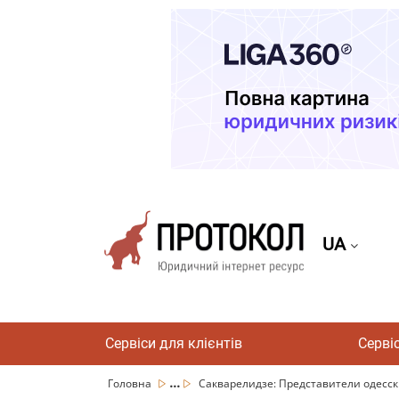
UA
Сервіси для клієнтів
Серві
...
Головна
Сакварелидзе: Представители одесски