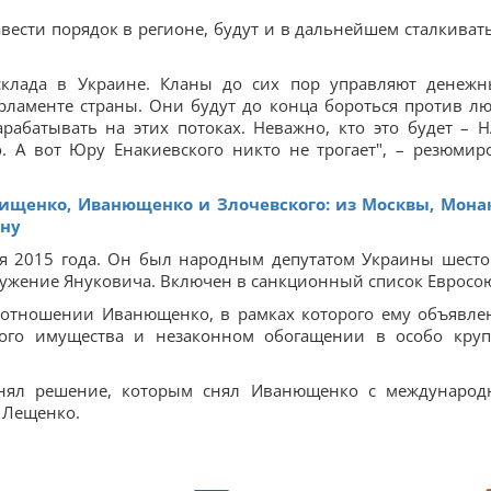
вести порядок в регионе, будут и в дальнейшем сталкивать
асклада в Украине. Кланы до сих пор управляют денеж
рламенте страны. Они будут до конца бороться против л
абатывать на этих потоках. Неважно, кто это будет – Н
. А вот Юру Енакиевского никто не трогает", – резюмир
ищенко, Иванющенко и Злочевского: из Москвы, Мона
ину
я 2015 года. Он был народным депутатом Украины шесто
ружение Януковича. Включен в санкционный список Евросою
в отношении Иванющенко, в рамках которого ему объявле
жого имущества и незаконном обогащении в особо кру
инял решение, которым снял Иванющенко с международ
й Лещенко.