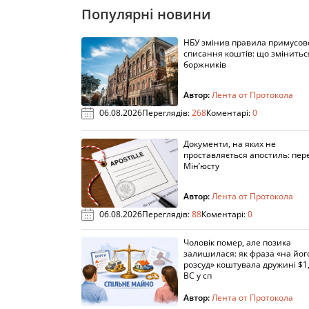
Популярні новини
НБУ змінив правила примусов
списання коштів: що змінитьс
боржників
Автор:
Лента от Протокола
06.08.2026
Переглядів:
268
Коментарі:
0
Документи, на яких не
проставляється апостиль: пере
Мін’юсту
Автор:
Лента от Протокола
06.08.2026
Переглядів:
88
Коментарі:
0
Чоловік помер, але позика
залишилася: як фраза «на йог
розсуд» коштувала дружині $1,
ВС у сп
Автор:
Лента от Протокола