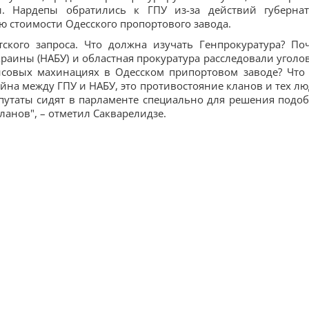
. Нардепы обратились к ГПУ из-за действий губернат
ю стоимости Одесского пропортового завода.
тского запроса. Что должна изучать Генпрокуратура? По
аины (НАБУ) и областная прокуратура расследовали уголо
совых махинациях в Одесском припортовом заводе? Что
ойна между ГПУ и НАБУ, это противостояние кланов и тех лю
епутаты сидят в парламенте специально для решения подо
анов", – отметил Сакварелидзе.