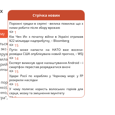
х
Стрічка новин
Порожні грядки в серпні - велика помилка: що з
ними робити після збору врожаю
1
аму
Кім Чен Ин з початку війни в Україні отримав
$22 мільярди надприбутку, – Bloomberg
ться
15
экс-
Путін може напасти на НАТО вже восени:
ируя
розвідка США опублікувала новий прогноз, – WSJ
14
аила
Експерт вимкнув одне налаштування Android – і
Юрий
смартфон перестав розряджатися вночі
аины
15
Удари Росії по кораблях у Чорному морі: у FP
розкрили наслідки
 пор
15
ко).
У чому полягає користь волоських горіхів для
чно,
серця, мозку та зміцнення імунітету
ра",
9
В Генштабі ЗСУ повідомили, на яку суму країни
НАТО виділять Україні військової допомоги
13