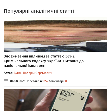
Популярні аналітичні статті
Зловживання впливом за статтею 369-2
Кримінального кодексу України. Питання до
національної імплемен
Автор:
Буняк Валерій Сергійович
04.08.2026
Переглядів:
652
Коментарі:
0