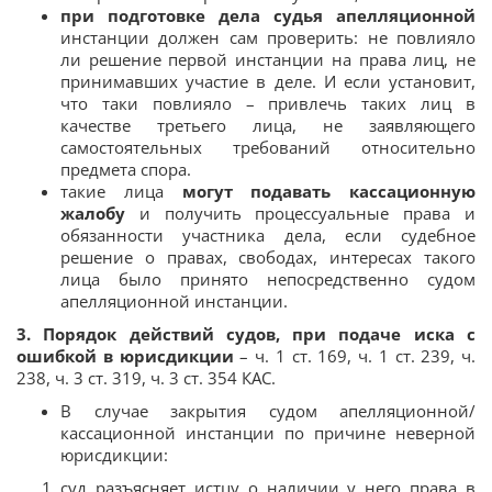
при подготовке дела судья апелляционной
инстанции должен сам проверить: не повлияло
ли решение первой инстанции на права лиц, не
принимавших участие в деле. И если установит,
что таки повлияло – привлечь таких лиц в
качестве третьего лица, не заявляющего
самостоятельных требований относительно
предмета спора.
такие лица
могут подавать кассационную
жалобу
и получить процессуальные права и
обязанности участника дела, если судебное
решение о правах, свободах, интересах такого
лица было принято непосредственно судом
апелляционной инстанции.
3. Порядок действий судов, при подаче иска с
ошибкой в юрисдикции
– ч. 1 ст. 169, ч. 1 ст. 239, ч.
238, ч. 3 ст. 319, ч. 3 ст. 354 КАС.
В случае закрытия судом апелляционной/
кассационной инстанции по причине неверной
юрисдикции:
суд разъясняет истцу о наличии у него права в