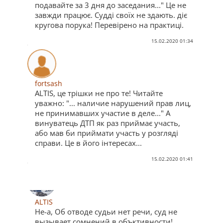
подавайте за 3 дня до заседания..." Це не
завжди працює. Судді своїх не здають. діє
кругова порука! Перевірено на практиці.
15.02.2020 01:34
fortsash
ALTIS, це трішки не про те! Читайте
уважно: "... наличие нарушений прав лиц,
не принимавших участие в деле..." А
винуватець ДТП як раз приймає участь,
або мав би приймати участь у розгляді
справи. Це в його інтересах...
15.02.2020 01:41
ALTIS
Не-а, Об отводе судьи нет речи, суд не
вызывает сомнений в объктивности!