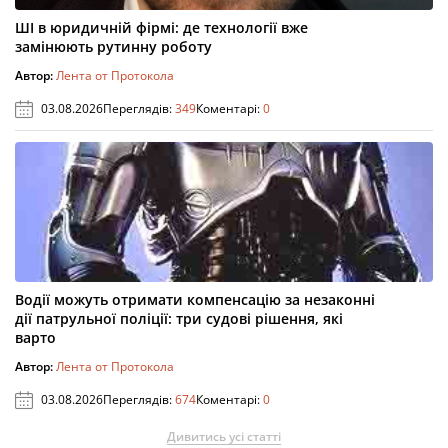
ШІ в юридичній фірмі: де технології вже
замінюють рутинну роботу
Автор:
Лента от Протокола
03.08.2026
Переглядів:
349
Коментарі:
0
Водії можуть отримати компенсацію за незаконні
дії патрульної поліції: три судові рішення, які
варто
Автор:
Лента от Протокола
03.08.2026
Переглядів:
674
Коментарі:
0
Дивитись усі статті