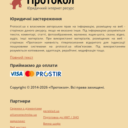
Юридичні застереження
Protocol.ua є власником авторських прав на інформацію, розміщену на веб -
сторінках даного ресурсу, якщо не вказано інше. Під інформацією розуміються
тексти, коментарі, статті, фотозображення, малюнки, ящик-шота, скани, відео,
аудіо, інші матеріали. При використанні матеріалів, розміщених на веб -
сторінках «Протокол» наявність гіперпосилання відкритого для індексації
пошуковими системами на protocol.ua обов`язкове. Під використанням
розуміється копіювання, адаптація, рерайтинг, модифікація тощо.
Повний текст
Приймаємо до оплати
Copyright © 2014-2026 «Протокол». Всі права захищені.
Партнери
Сережки з діамантами
pereklad.ua
alliancetechnika.ua
Підготовка до НМТ / ЗНО
миралинкс
Винна шафа
Веб мастер