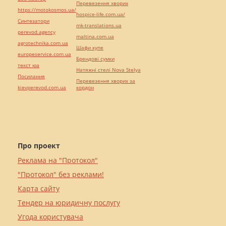
Перевезення хворих
https://motokosmos.ua/
hospice-life.com.ua/
Синтезатори
mk-translations.ua
perevod.agency
maltina.com.ua
agrotechnika.com.ua
Шафи купе
europeservice.com.ua
Брендові сумки
текст юа
Натяжні стелі Nova Stelya
Посилання
Перевезення хворих за
kievperevod.com.ua
кордон
Про проект
Реклама на "Протокол"
"Протокол" без реклами!
Карта сайту
Тендер на юридичну послугу
Угода користувача