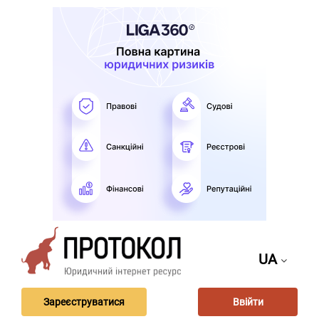
UA
Зареєструватися
Ввійти