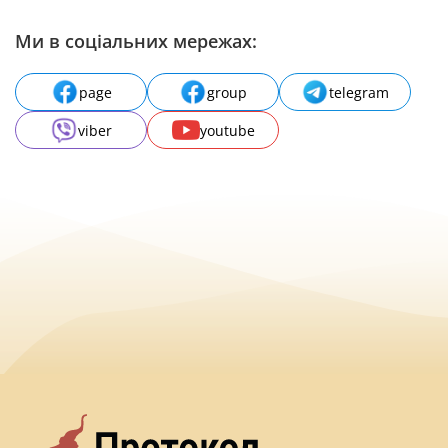
Ми в соціальних мережах:
page
group
telegram
viber
youtube