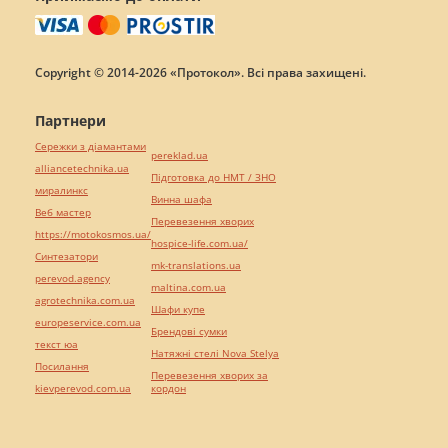
Copyright © 2014-2026 «Протокол». Всі права захищені.
Партнери
Сережки з діамантами
pereklad.ua
alliancetechnika.ua
Підготовка до НМТ / ЗНО
миралинкс
Винна шафа
Веб мастер
Перевезення хворих
https://motokosmos.ua/
hospice-life.com.ua/
Синтезатори
mk-translations.ua
perevod.agency
maltina.com.ua
agrotechnika.com.ua
Шафи купе
europeservice.com.ua
Брендові сумки
текст юа
Натяжні стелі Nova Stelya
Посилання
Перевезення хворих за
kievperevod.com.ua
кордон