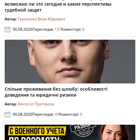
возможно ли это сегодня и какие перспективы
судебной защит
Автор:
Тарасенко Вера Юрьевна
06.08.2026
Переглядів:
137
Коментарі:
0
Спільне проживання без шлюбу: особливості
доведення та юридичні ризики
Автор:
Лента от Протокола
06.08.2026
Переглядів:
43
Коментарі:
0