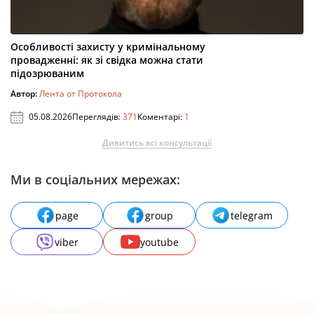
Особливості захисту у кримінальному
провадженні: як зі свідка можна стати
підозрюваним
Автор:
Лента от Протокола
05.08.2026
Переглядів:
371
Коментарі:
1
Дивитись всі консультації
Ми в соціальних мережах:
page
group
telegram
viber
youtube