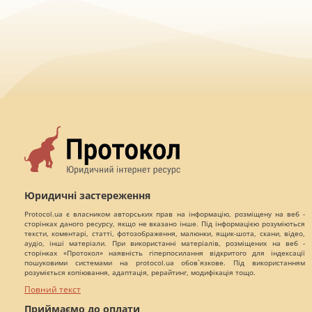
Юридичні застереження
Protocol.ua є власником авторських прав на інформацію, розміщену на веб -
сторінках даного ресурсу, якщо не вказано інше. Під інформацією розуміються
тексти, коментарі, статті, фотозображення, малюнки, ящик-шота, скани, відео,
аудіо, інші матеріали. При використанні матеріалів, розміщених на веб -
сторінках «Протокол» наявність гіперпосилання відкритого для індексації
пошуковими системами на protocol.ua обов`язкове. Під використанням
розуміється копіювання, адаптація, рерайтинг, модифікація тощо.
Повний текст
Приймаємо до оплати