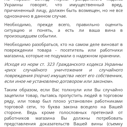
Украины говорят, что имущественный вред,
причиненный лицу, должен быть возмещен, но не все
однозначно в данном случае.
Необходимо, прежде всего, правильно оценить
ситуацию и понять, а есть ли ваша вина в
произошедшем событии.
Необходимо разобраться, кто на самом деле виноват в
повреждении товара - посетитель или работники
магазина, которые не подумали о надежном хранении.
Исходя из норм ст. 323 Гражданского кодекса Украины
«риск случайного уничтожения и случайного
повреждения (порчи) имущества несет его собственник,
если иное не установлено договором или законом».
Таким образом, если Вас толкнули или Вы случайно
зацепили товар, пытаясь пропустить людей в торговом
ряду, или товар был плохо установлен работниками
торговой сети, то буква закона всецело на Вашей
стороне. Ведь кроме голословных претензий от
работников магазина Вы должны потребовать
представления доказательств Вашей вины (съемку