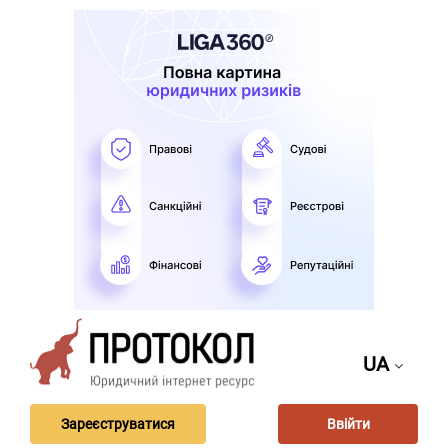
UA
Зареєструватися
Ввійти