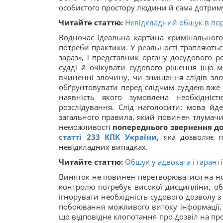
особистого простору людини й сама дотрим
Читайте статтю:
Невідкладний обшук в поря
Водночас ідеальна картина кримінальног
потреби практики. У реальності трапляються
зараз», і представник органу досудового р
судді й очікувати судового рішення (що м
вчиненні злочину, чи знищення слідів зло
обґрунтовувати перед слідчим суддею вже пі
наявність якого зумовлена необхідніст
розслідування. Слід наголосити: мова й
загального правила, який повинен тлумачи
неможливості
попереднього звернення до
статті 233 КПК України
, яка дозволяє 
невідкладних випадках.
Читайте статтю:
Обшук у адвоката і гаранті
Виняток не повинен перетворюватися на н
контролю потребує високої дисципліни, обґр
ігнорувати необхідність судового дозволу з
побоювання можливого витоку інформації, 
що відповідне клопотання про дозвіл на пр