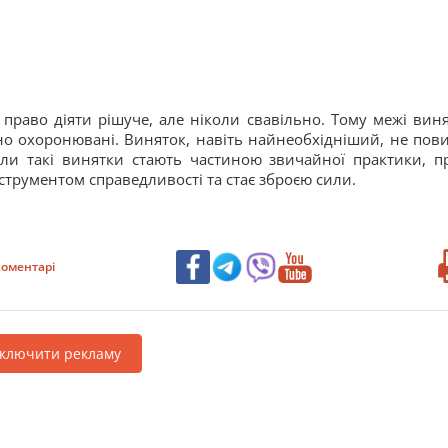
право діяти рішуче, але ніколи свавільно. Тому межі виня
но охоронювані. Виняток, навіть найнеобхідніший, не пов
ли такі винятки стають частиною звичайної практики, п
нструментом справедливості та стає зброєю сили.
оментарі
дключити рекламу