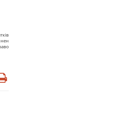
тків
инен
раво