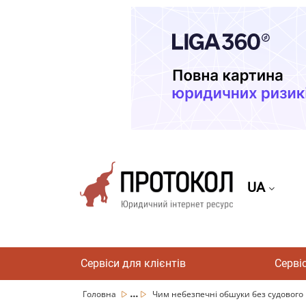
UA
Сервіси для клієнтів
Серві
...
Головна
Чим небезпечні обшуки без судового р