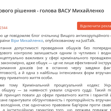
ового рішення - голова ВАСУ Михайленко
Відключити рекл
2344
о це повідомляє блог очільниці Вищого антикорупційного 
раїни
Віри Михайленко
, опублікованому на JustTalk.
тання допустимості проведення обшуків без попередн
дового контролю залишається одним із чутливих і водн
нцептуально важливих у сфері кримінального провадженн
 закономірно, адже обшук — це не лише ефективний інстру
тримання доказів (не в останню чергу завдяки фак
птовості), а й одна з найбільш інтенсивних форм втручан
еру приватного життя особи.
аме тому Кримінальний процесуальний кодекс Укр
обшуку — за наявності ухвали слідчого судді. Такий пі
й принцип поваги до сфери приватного життя і гарантій 
кане гарантувати обґрунтованість і пропорційність втручан
 володіння, стає одночасно правовим бар’єром проти сваві
 а інституційною гарантією того, що держава поважає 