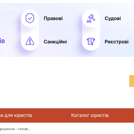
си для юристів
Каталог юристів
ішення - голов...