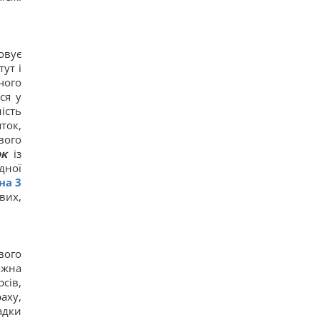
Росія просуває іноземним замовникам нову
ракету для Су-57, - ЗМІ
12
Старий монітор ще рано викидати: як
овує
використати його повторно з користю
ут і
10
чого
Одна фраза миттєво поставить на місце
ся у
зверхню людину: психолог розкрила секрет
12
ість
Росія збирається остаточно анексувати частину
ток,
Грузії, - країни НАТО
вого
15
ок
із
Суд продовжив тримання під вартою для
дної
Коломойського, захист заявив про проблеми зі
здоров'ям
на 3
12
вих,
Київ буде значно краще підготовлений до зими,
але фактор обстрілів і можливостей ППО ніхто
не відміняв, - Пантелеєв
10
вого
До 10 годин спізнення: через обстріли низка
поїздів курсують із затримками
ожна
13
сів,
Бюджетний вибір: названо головний
аху,
автомобільний бестселер у Європі
адки
15