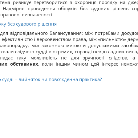
стема ризикує перетворитися з охоронця порядку на дже
 Надмірне проведення обшуків без судових рішень сп
 правової визначеності.
ку без судового рішення
для відповідального балансування: між потребами досудо
ж ефективністю і верховенством права, між «пильністю» дер
равопорядку, між законною метою й допустимими засобам
хвали слідчого судді в окремих, справді невідкладних випа
надає таку можливість не для зручності слідства, а
вих обставинах
, коли іншим чином цей інтерес немож
 судді – вийняток чи повсякденна практика?