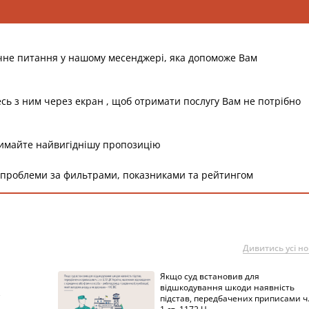
чне питання у нашому месенджері, яка допоможе Вам
есь з ним через екран , щоб отримати послугу Вам не потрібно
римайте найвигіднішу пропозицію
 проблеми за фильтрами, показниками та рейтингом
Дивитись усі н
Якщо суд встановив для
а
відшкодування шкоди наявність
підстав, передбачених приписами ч