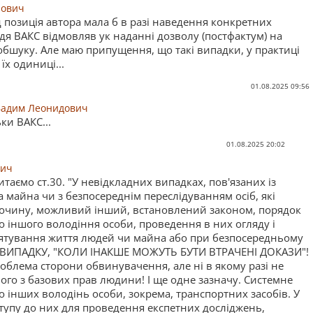
йович
позиція автора мала б в разі наведення конкретних
дя ВАКС відмовляв ук наданні дозволу (постфактум) на
бшуку. Але маю припущення, що такі випадки, у практиці
 їх одиниці...
01.08.2025 09:56
Вадим Леонидович
ки ВАКС...
01.08.2025 20:02
вич
таємо ст.30. "У невідкладних випадках, пов'язаних із
 майна чи з безпосереднім переслідуванням осіб, які
лочину, можливий інший, встановлений законом, порядок
 іншого володіння особи, проведення в них огляду і
рятування життя людей чи майна або при безпосередньому
Є ВИПАДКУ, "КОЛИ ІНАКШЕ МОЖУТЬ БУТИ ВТРАЧЕНІ ДОКАЗИ"!
роблема сторони обвинувачення, але ні в якому разі не
ого з базових прав людини! І ще одне зазначу. Системне
о інших володінь особи, зокрема, транспортних засобів. У
ступу до них для проведення експетних досліджень,