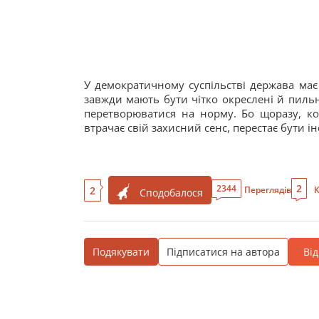
У демократичному суспільстві держава має 
завжди мають бути чітко окреслені й пиль
перетворюватися на норму. Бо щоразу, ко
втрачає свій захисний сенс, перестає бути і
2
2344
2
Переглядів
К
Сподобалося
Подякувати
Підписатися на автора
Ві