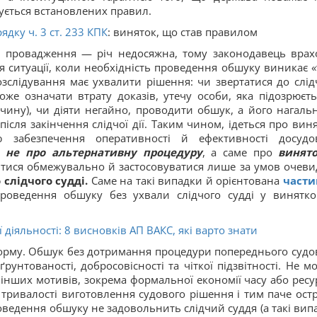
ується встановлених правил.
дку ч. 3 ст.
233
КПК
: виняток, що став правилом
о провадження — річ недосяжна, тому законодавець врах
 ситуації, коли необхідність проведення обшуку виникає «т
озслідування має ухвалити рішення: чи звертатися до слід
оже означати втрату доказів, утечу особи, яка підозрюєть
чину), чи діяти негайно, проводити обшук, а його нагальн
сля закінчення слідчої дії. Таким чином, ідеться про виня
ю забезпечення оперативності й ефективності досудо
де
не про альтернативну процедуру
, а саме про
винят
тися обмежувально й застосовуватися лише за умов очеви
 слідчого судді.
Саме на такі випадки й орієнтована
части
проведення обшуку без ухвали слідчого судді у винятко
ї діяльності: 8 висновків АП ВАКС, які варто знати
орму. Обшук без дотримання процедури попереднього судо
унтованості, добросовісності та чіткої підзвітності. Не м
 інших мотивів, зокрема формальної економії часу або ресур
тривалості виготовлення судового рішення і тим паче остр
оведення обшуку не задовольнить слідчий суддя (а такі вип