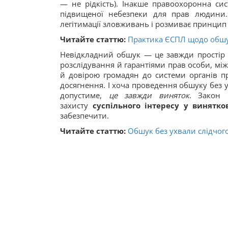
— не рідкість). Інакше правоохоронна си
підвищеної небезпеки для прав людини.
легітимації зловживань і розмиває принцип
Читайте статтю:
Практика ЄСПЛ щодо обшу
Невідкладний обшук — це завжди простір 
розслідування й гарантіями прав особи, мі
й довірою громадян до системи органів п
досягнення. І хоча проведення обшуку без у
допустиме,
це завжди виняток
. Закон 
захисту
суспільного інтересу у винятко
забезпечити.
Читайте статтю:
Обшук без ухвали слідчого