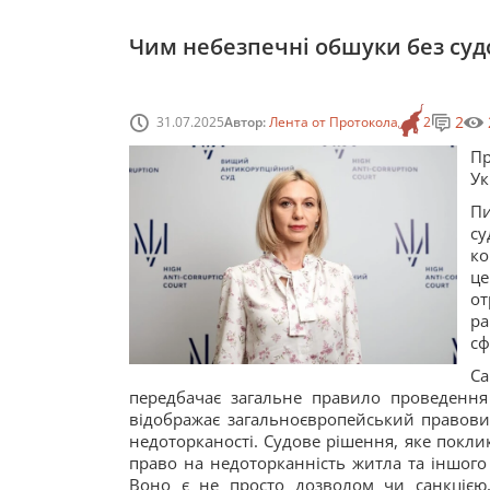
Чим небезпечні обшуки без суд
2
31.07.2025
Автор:
Лента от Протокола
2
Пр
Ук
Пи
су
ко
це
о
ра
сф
С
передбачає загальне правило проведення 
відображає загальноєвропейський правови
недоторканості. Судове рішення, яке покли
право на недоторканність житла та іншого
Воно є не просто дозволом чи санкцією,