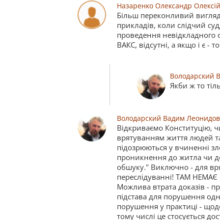
Назаренко Олександр Олексі
Більш переконливий вигляд 
прикладів, коли слідчий суд
проведення невідкладного о
ВАКС, відсутні, а якщо і є - то
Володарский 
Якби ж то тіль
Володарский Вадим Леонидо
Відкриваємо Конституцію, чи
врятуванням життя людей та
підозрюються у вчиненні з
проникнення до житла чи до
обшуку." Виключно - для в
переслідуванні! ТАМ НЕМА
Можлива втрата доказів - п
підстава для порушення одн
порушення у практиці - щод
тому числі це стосується до