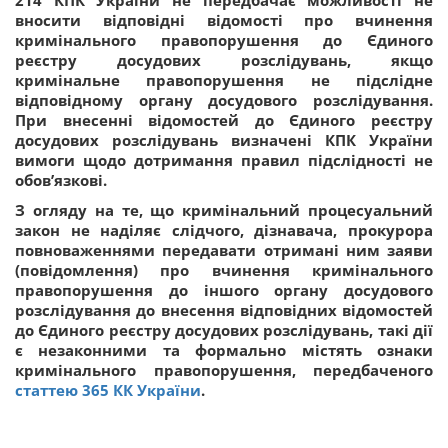
214 КПК України не передбачає можливості не
вносити відповідні відомості про вчинення
кримінального правопорушення до Єдиного
реєстру досудових розслідувань, якщо
кримінальне правопорушення не підслідне
відповідному органу досудового розслідування.
При внесенні відомостей до Єдиного реєстру
досудових розслідувань визначені КПК України
вимоги щодо дотримання правил підслідності не
обов’язкові.
З огляду на те, що кримінальний процесуальний
закон не наділяє слідчого, дізнавача, прокурора
повноваженнями передавати отримані ним заяви
(повідомлення) про вчинення кримінального
правопорушення до іншого органу досудового
розслідування до внесення відповідних відомостей
до Єдиного реєстру досудових розслідувань, такі дії
є незаконними та формально містять ознаки
кримінального правопорушення, передбаченого
статтею 365 КК України
.