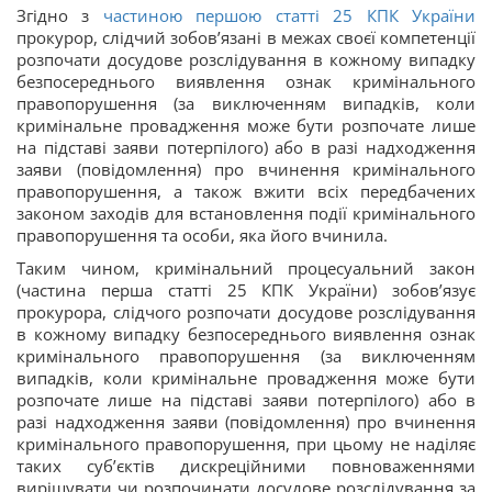
Згідно з
частиною першою статті 25 КПК України
прокурор, слідчий зобов’язані в межах своєї компетенції
розпочати досудове розслідування в кожному випадку
безпосереднього виявлення ознак кримінального
правопорушення (за виключенням випадків, коли
кримінальне провадження може бути розпочате лише
на підставі заяви потерпілого) або в разі надходження
заяви (повідомлення) про вчинення кримінального
правопорушення, а також вжити всіх передбачених
законом заходів для встановлення події кримінального
правопорушення та особи, яка його вчинила.
Таким чином, кримінальний процесуальний закон
(частина перша статті 25 КПК України) зобов’язує
прокурора, слідчого розпочати досудове розслідування
в кожному випадку безпосереднього виявлення ознак
кримінального правопорушення (за виключенням
випадків, коли кримінальне провадження може бути
розпочате лише на підставі заяви потерпілого) або в
разі надходження заяви (повідомлення) про вчинення
кримінального правопорушення, при цьому не наділяє
таких суб’єктів дискреційними повноваженнями
вирішувати чи розпочинати досудове розслідування за