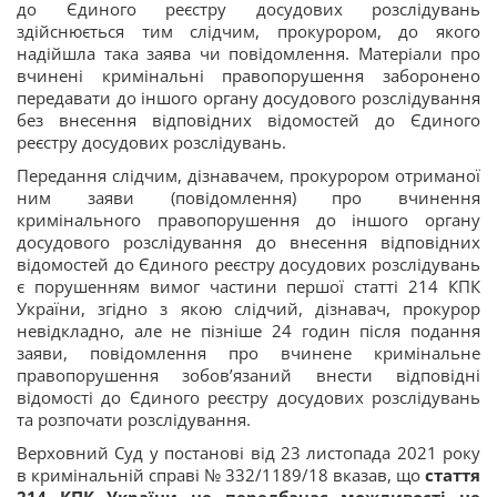
до Єдиного реєстру досудових розслідувань
здійснюється тим слідчим, прокурором, до якого
надійшла така заява чи повідомлення. Матеріали про
вчинені кримінальні правопорушення заборонено
передавати до іншого органу досудового розслідування
без внесення відповідних відомостей до Єдиного
реєстру досудових розслідувань.
Передання слідчим, дізнавачем, прокурором отриманої
ним заяви (повідомлення) про вчинення
кримінального правопорушення до іншого органу
досудового розслідування до внесення відповідних
відомостей до Єдиного реєстру досудових розслідувань
є порушенням вимог частини першої статті 214 КПК
України, згідно з якою слідчий, дізнавач, прокурор
невідкладно, але не пізніше 24 годин після подання
заяви, повідомлення про вчинене кримінальне
правопорушення зобов’язаний внести відповідні
відомості до Єдиного реєстру досудових розслідувань
та розпочати розслідування.
Верховний Суд у постанові від 23 листопада 2021 року
в кримінальній справі № 332/1189/18 вказав, що
стаття