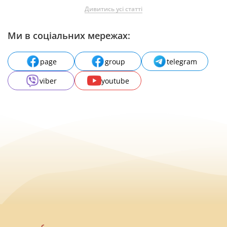
Дивитись усі статті
Ми в соціальних мережах:
page
group
telegram
viber
youtube