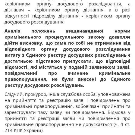
керівником органу досудового розслідування, а
дізнавач – керівником органу дізнання, а в разі
відсутності підрозділу дізнання - керівником органу
досудового розслідування.
Аналіз положень вищенаведеної норми
кримінального процесуального закону дозволяє
дійти висновку, що саме по собі не отримання від
відповідного органу досудового розслідування
витягу з Єдиного реєстру досудових розслідувань є
достатньою підставою припускати, що відповідні
відомості, які містяться у поданій заявником заяві,
повідомленні про вчинене кримінальне
правопорушення, не були внесені до Єдиного
реєстру досудових розслідувань.
Слідчий, прокурор, інша службова особа, уповноважена
на прийняття та реєстрацію заяв і повідомлень про
кримінальні правопорушення, зобов’язані прийняти та
зареєструвати таку заяву чи повідомлення. Відмова у
прийнятті та реєстрації заяви чи повідомлення про
кримінальне правопорушення не допускається (ч. 4 ст.
214 КПК України).