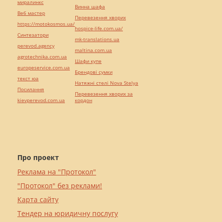
миралинкс
Винна шафа
Веб мастер
Перевезення хворих
https://motokosmos.ua/
hospice-life.com.ua/
Синтезатори
mk-translations.ua
perevod.agency
maltina.com.ua
agrotechnika.com.ua
Шафи купе
europeservice.com.ua
Брендові сумки
текст юа
Натяжні стелі Nova Stelya
Посилання
Перевезення хворих за
kievperevod.com.ua
кордон
Про проект
Реклама на "Протокол"
"Протокол" без реклами!
Карта сайту
Тендер на юридичну послугу