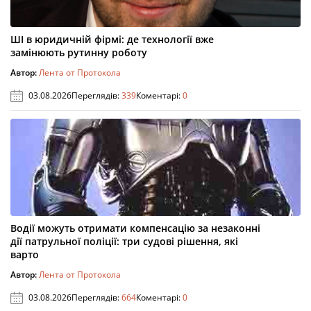
ШІ в юридичній фірмі: де технології вже
замінюють рутинну роботу
Автор:
Лента от Протокола
03.08.2026
Переглядів:
339
Коментарі:
0
Водії можуть отримати компенсацію за незаконні
дії патрульної поліції: три судові рішення, які
варто
Автор:
Лента от Протокола
03.08.2026
Переглядів:
664
Коментарі:
0