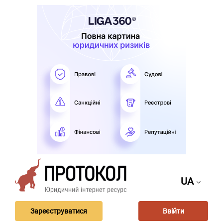
UA
Зареєструватися
Ввійти