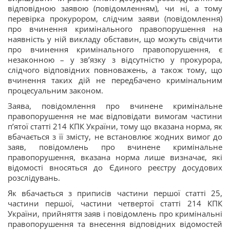
відповідною заявою (повідомленням), чи ні, а тому
перевірка прокурором, слідчим заяви (повідомлення)
про вчинення кримінального правопорушення на
наявність у ній викладу обставин, що можуть свідчити
про вчинення кримінального правопорушення, є
незаконною – у зв’язку з відсутністю у прокурора,
слідчого відповідних повноважень, а також тому, що
вчинення таких дій не передбачено кримінальним
процесуальним законом.
Заява, повідомлення про вчинене кримінальне
правопорушення не має відповідати вимогам частини
п’ятої статті 214 КПК України, тому що вказана норма, як
вбачається з її змісту, не встановлює жодних вимог до
заяв, повідомлень про вчинене кримінальне
правопорушення, вказана норма лише визначає, які
відомості вносяться до Єдиного реєстру досудових
розслідувань.
Як вбачається з приписів частини першої статті 25,
частини першої, частини четвертої статті 214 КПК
України, прийняття заяв і повідомлень про кримінальні
правопорушення та внесення відповідних відомостей