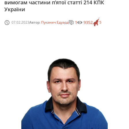
вимогам частини п’ятої статті 214 КПК
України
1
9352
07.02.2023
Автор:
Пуканич Едуард
5