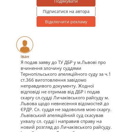
Подякувати
Підписатися на автора
Відключити рекламу
Іван
Я подав заяву до ТУ ДБР у м.Львові про
вчинення злочину суддями
Тернопільського апеляційного суду за ч.1
ст.366 виготовлення завідомо
неправдивого документу. Жодної
відповіді не отримав від ДБР і подав
скаргу сл.судді Личаківського райсуду м.
Львова щодо невнесення відомостей до
ЄРДР. Сл. суддя не задоволив мою скаргу.
Львівський апеляційний суд скасував
ухвалу сл. судді і направив справу на
новий розгляд до Личаківського райсуду.