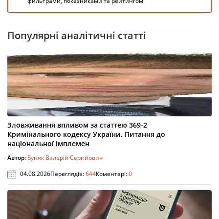
фильтрами, показниками та рейтингом
Популярні аналітичні статті
Зловживання впливом за статтею 369-2
Кримінального кодексу України. Питання до
національної імплемен
Автор:
Буняк Валерій Сергійович
04.08.2026
Переглядів:
644
Коментарі:
0