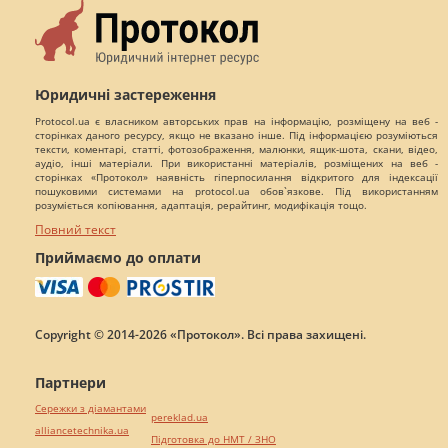
Юридичні застереження
Protocol.ua є власником авторських прав на інформацію, розміщену на веб -
сторінках даного ресурсу, якщо не вказано інше. Під інформацією розуміються
тексти, коментарі, статті, фотозображення, малюнки, ящик-шота, скани, відео,
аудіо, інші матеріали. При використанні матеріалів, розміщених на веб -
сторінках «Протокол» наявність гіперпосилання відкритого для індексації
пошуковими системами на protocol.ua обов`язкове. Під використанням
розуміється копіювання, адаптація, рерайтинг, модифікація тощо.
Повний текст
Приймаємо до оплати
Copyright © 2014-2026 «Протокол». Всі права захищені.
Партнери
Сережки з діамантами
pereklad.ua
alliancetechnika.ua
Підготовка до НМТ / ЗНО