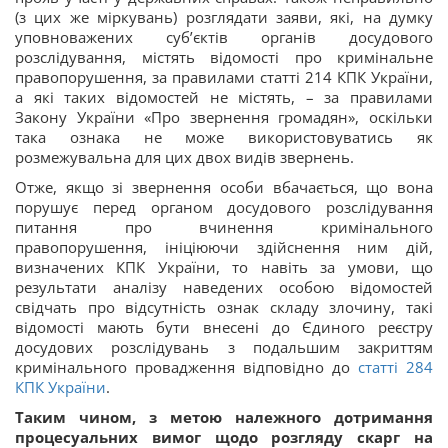
(з цих же міркувань) розглядати заяви, які, на думку
уповноважених суб’єктів органів досудового
розслідування, містять відомості про кримінальне
правопорушення, за правилами статті 214 КПК України,
а які таких відомостей не містять, – за правилами
Закону України «Про звернення громадян», оскільки
така ознака не може використовуватись як
розмежувальна для цих двох видів звернень.
Отже, якщо зі звернення особи вбачається, що вона
порушує перед органом досудового розслідування
питання про вчинення кримінального
правопорушення, ініціюючи здійснення ним дій,
визначених КПК України, то навіть за умови, що
результати аналізу наведених особою відомостей
свідчать про відсутність ознак складу злочину, такі
відомості мають бути внесені до Єдиного реєстру
досудових розслідувань з подальшим закриттям
кримінального провадження відповідно до
статті 284
КПК України
.
Таким чином, з метою належного дотримання
процесуальних вимог щодо розгляду скарг на