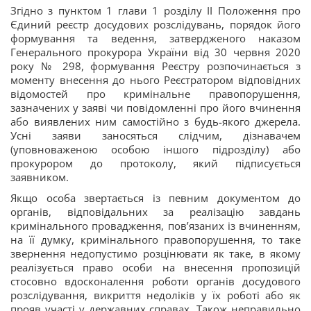
Згідно з пунктом 1 глави 1 розділу ІІ Положення про
Єдиний реєстр досудових розслідувань, порядок його
формування та ведення, затвердженого наказом
Генерального прокурора України від 30 червня 2020
року № 298, формування Реєстру розпочинається з
моменту внесення до нього Реєстратором відповідних
відомостей про кримінальне правопорушення,
зазначених у заяві чи повідомленні про його вчинення
або виявлених ним самостійно з будь-якого джерела.
Усні заяви заносяться слідчим, дізнавачем
(уповноваженою особою іншого підрозділу) або
прокурором до протоколу, який підписується
заявником.
Якщо особа звертається із певним документом до
органів, відповідальних за реалізацію завдань
кримінального провадження, пов’язаних із вчиненням,
на її думку, кримінального правопорушення, то таке
звернення недопустимо розцінювати як таке, в якому
реалізується право особи на внесення пропозицій
стосовно вдосконалення роботи органів досудового
розслідування, викриття недоліків у їх роботі або як
прояв участі у державних справах. Також неправильно