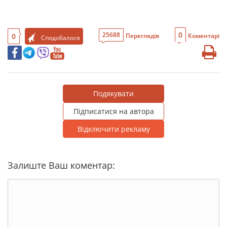
0
25688
0
Переглядів
Коментарі
Сподобалося
Подякувати
Підписатися на автора
Відключити рекламу
Залиште Ваш коментар: