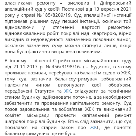
власниками ремонту – висловив і Дніпровський
апеляційний суд у своїй Постанові від 13 вересня 2021
року у справі №185/8209/19. Суд апеляційної інстанції
підтримав рішення суду першої інстанції, оскільки той
відмовляючи у стягненні вартості ремонтно-
відновлювальних робіт покрівлі над квартирою, вірно
виходив із недоведеності зазначених позовних вимог,
оскільки зазначену суму можна стягнути лише, якщо
вона була фактично витрачена позивачем.
В іншому – рішенні Стрийського міськрайонного суду
від 21.11.2017 р. №456/3198/16-ц – будинок, в якому
проживає позивач, перебував на балансі місцевого ЖЕК,
тому суд зазначив балансоутримувач зобов'язаний
належним чином виконувати свої обов'язки,
передбачені Статутом та
ЖК
, слідкувати за технічним
станом будинку, здійснювати поточне, а за необхідності
забезпечити та проведення капітального ремонту. Суд
позов задовольнив та зобов'язав ЖЕК та виконавчий
комітет міськради провести капітальний ремонт
шатрової покрівлі будинку. Втім, слід зазначити, що суд
посилався на старий закон про
ЖК
Г, де поняття
балансоутримувача ще не було.