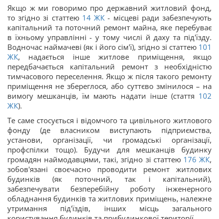
Якщо ж ми говоримо про державний житловий фонд,
то згідно зі статтею
14
ЖК
- місцеві ради забезпечують
капітальний та поточний ремонт майна, яке перебуває
в їхньому управлінні - у тому числі й даху та під'їзду.
Водночас наймачеві (як і його сім'ї), згідно зі статтею
101
ЖК
, надається інше житлове приміщення, якщо
передбачається капітальний ремонт з необхідністю
тимчасового переселення. Якщо ж після такого ремонту
приміщення не збереглося, або суттєво змінилося – на
вимогу мешканців, їм мають надати інше (стаття
102
ЖК
).
Те саме стосується і відомчого та цивільного житлового
фонду (де власником виступають підприємства,
установи, організації, чи громадські організації,
профспілки тощо). Будучи для мешканців будинку
громадян наймодавцями, такі, згідно зі статтею
176
ЖК
,
зобов'язані своєчасно проводити ремонт житлових
будинків (як поточний, так і капітальний),
забезпечувати безперебійну роботу інженерного
обладнання будинків та житлових приміщень, належне
утримання під'їздів, інших місць загального
користування будинків та прибудинкової території.