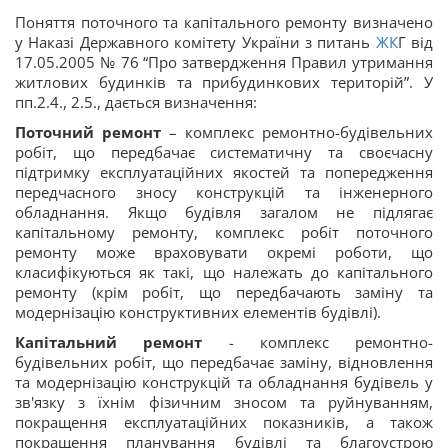
Поняття поточного та капітального ремонту визначено
у Наказі Державного комітету України з питань
ЖК
Г від
17.05.2005 № 76 “Про затвердження Правил утримання
житлових будинків та прибудинкових територій”. У
пп.2.4., 2.5., дається визначення:
Поточний ремонт
– комплекс ремонтно-будівельних
робіт, що передбачає систематичну та своєчасну
підтримку експлуатаційних якостей та попередження
передчасного зносу конструкцій та інженерного
обладнання. Якщо будівля загалом не підлягає
капітальному ремонту, комплекс робіт поточного
ремонту може враховувати окремі роботи, що
класифікуються як такі, що належать до капітального
ремонту (крім робіт, що передбачають заміну та
модернізацію конструктивних елементів будівлі).
Капітальний ремонт
- комплекс ремонтно-
будівельних робіт, що передбачає заміну, відновлення
та модернізацію конструкцій та обладнання будівель у
зв'язку з їхнім фізичним зносом та руйнуванням,
покращення експлуатаційних показників, а також
покращення планування будівлі та благоустрою