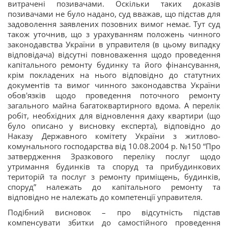
витрачені позивачами. Оскільки таких доказів
позивачами не було надано, суд вважав, що підстав для
задоволення заявлених позовних вимог немає. Тут суд
також уточнив, що з урахуванням положень чинного
законодавства України в управителя (в цьому випадку
відповідача) відсутні повноваження щодо проведення
капітального ремонту будинку та його фінансування,
крім покладених на нього відповідно до статутних
документів та вимог чинного законодавства України
обов'язків щодо проведення поточного ремонту
загального майна багатоквартирного вдома. А перелік
робіт, необхідних для відновлення даху квартири (що
було описано у висновку експерта), відповідно до
Наказу Державного комітету України з житлово-
комунального господарства від 10.08.2004 р. №150 “Про
затвердження Зразкового переліку послуг щодо
утримання будинків та споруд та прибудинкових
територій та послуг з ремонту приміщень, будинків,
споруд” належать до капітального ремонту та
відповідно не належать до компетенції управителя.
Подібний висновок – про відсутність підстав
компенсувати збитки до самостійного проведення