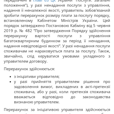
передбачені в
главі
63
ЦК
України "Послуги. Загальні
положення"), у разі ненадання послуги з управління,
надання її неналежної якості, управитель зобов'язаний
зробити перерахунок розміру плати за послугу порядку,
встановленому Кабінетом Міністрів України. Цей
порядок затверджено Постановою Кабміну від 5 червня
2019 р. № 482 ”Про затвердження Порядку здійснення
перерахунку вартості послуги з управління
багатоквартирним будинком за період її ненадання,
надання невідповідної якості”. У разі ненадання послуги
споживачам не нараховується плата за послугу. Також,
звичайно, слід керуватися умовами укладеного з
управителем договору.
Перерахунок здійснюється:
з ініціативи управителя;
у разі прийняття управителем рішення про
задоволення вимог, викладених в акті-претензії
споживача, або у разі, коли претензія споживача
вважається відповідно до законодавства
визнаною управителем.
Перерахунок за ініціативою управителя здійснюється