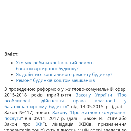
Зміст:
Хто має робити капітальний ремонт
багатоквартирного будинку?
Як добитися капітального ремонту будинку?
Ремонт будинків коштом мешканців
З проведеною реформою у житлово-комунальній сфері
2015-2018 років (прийняття
Закону України “
Про
особливості здійснення права власності у
багатоквартирному будинку
” від 14.05.2015 р. (далі –
Закон №417) нового
Закону “
Про житлово-комунальні
послуги
” від 09.11. 2017 р. (далі – Закон № 2189 або
Закон про
ЖК
Г), ліквідація ЖЕКів, призначення
управителів тощо) суть відносин у цій сфері звелася до