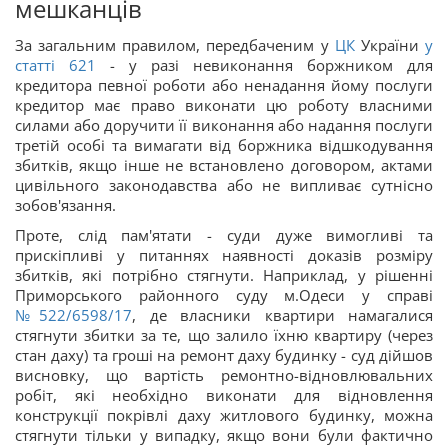
мешканців
За загальним правилом, передбаченим у
ЦК
України
у
статті 621
- у разі невиконання боржником для
кредитора певної роботи або ненадання йому послуги
кредитор має право виконати цю роботу власними
силами або доручити її виконання або надання послуги
третій особі та вимагати від боржника відшкодування
збитків, якщо інше не встановлено договором, актами
цивільного законодавства або не випливає сутнісно
зобов'язання.
Проте, слід пам'ятати - суди дуже вимогливі та
прискіпливі у питаннях наявності доказів розміру
збитків, які потрібно стягнути. Наприклад, у рішенні
Приморського районного суду м.Одеси у справі
№522/6598/17
, де власники квартири намагалися
стягнути збитки за те, що залило їхню квартиру (через
стан даху) та гроші на ремонт даху будинку - суд дійшов
висновку, що вартість ремонтно-відновлювальних
робіт, які необхідно виконати для відновлення
конструкції покрівлі даху житлового будинку, можна
стягнути тільки у випадку, якщо вони були фактично