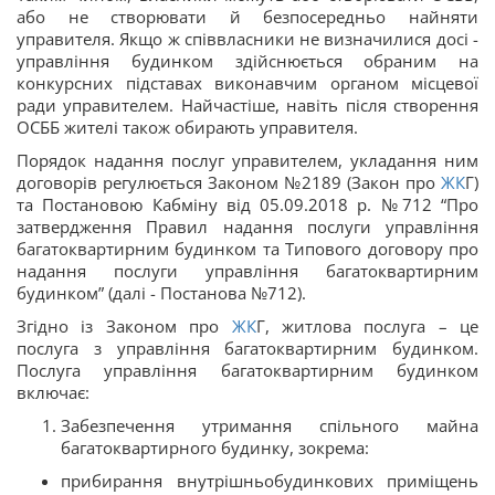
або не створювати й безпосередньо найняти
управителя. Якщо ж співвласники не визначилися досі -
управління будинком здійснюється обраним на
конкурсних підставах виконавчим органом місцевої
ради управителем. Найчастіше, навіть після створення
ОСББ жителі також обирають управителя.
Порядок надання послуг управителем, укладання ним
договорів регулюється Законом №2189 (Закон про
ЖК
Г)
та Постановою Кабміну від 05.09.2018 р. №712 “Про
затвердження Правил надання послуги управління
багатоквартирним будинком та Типового договору про
надання послуги управління багатоквартирним
будинком” (далі - Постанова №712).
Згідно із Законом про
ЖК
Г, житлова послуга – це
послуга з управління багатоквартирним будинком.
Послуга управління багатоквартирним будинком
включає:
Забезпечення утримання спільного майна
багатоквартирного будинку, зокрема:
прибирання внутрішньобудинкових приміщень