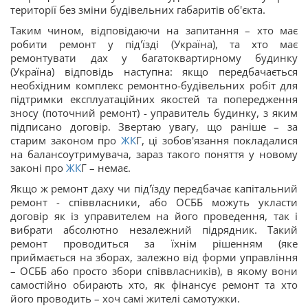
території без зміни будівельних габаритів об'єкта.
Таким чином, відповідаючи на запитання – хто має
робити ремонт у під'їзді (Україна), та хто має
ремонтувати дах у багатоквартирному будинку
(Україна) відповідь наступна: якщо передбачається
необхідним комплекс ремонтно-будівельних робіт для
підтримки експлуатаційних якостей та попередження
зносу (поточний ремонт) - управитель будинку, з яким
підписано договір. Звертаю увагу, що раніше – за
старим законом про
ЖК
Г, ці зобов'язання покладалися
на балансоутримувача, зараз такого поняття у новому
законі про
ЖК
Г – немає.
Якщо ж ремонт даху чи під'їзду передбачає капітальний
ремонт - співвласники, або ОСББ можуть укласти
договір як із управителем на його проведення, так і
вибрати абсолютно незалежний підрядник. Такий
ремонт проводиться за їхнім рішенням (яке
приймається на зборах, залежно від форми управління
– ОСББ або просто збори співвласників), в якому вони
самостійно обирають хто, як фінансує ремонт та хто
його проводить – хоч самі жителі самотужки.