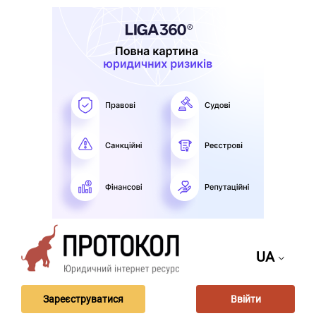
UA
Зареєструватися
Ввійти