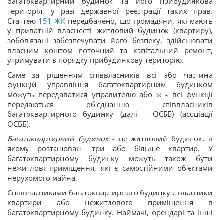
багатоквартирний будинок та його прибудинкова
територія, у разі державної реєстрації таких прав.
Статтею
151
ЖК
передбачено, що громадяни, які мають
у приватній власності житловий будинок (квартиру),
зобов'язані забезпечувати його безпеку, здійснювати
власним коштом поточний та капітальний ремонт,
утримувати в порядку прибудинкову територію.
Саме за рішенням співвласників всі або частина
функцій управління багатоквартирним будинком
можуть передаватися управителю або ж - всі функції
передаються об'єднанню співвласників
багатоквартирного будинку (далі - ОСББ) (асоціації
ОСББ).
Багатоквартирний будинок
- це житловий будинок, в
якому розташовані три або більше квартир. У
багатоквартирному будинку можуть також бути
нежитлові приміщення, які є самостійними об'єктами
нерухомого майна.
Співвласниками багатоквартирного будинку є власники
квартири або нежитлового приміщення в
багатоквартирному будинку. Наймачі, орендарі та інші