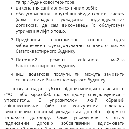
та прибудинкової території;
виконання санітарно-технічних робіт;
обслуговування внутрішньобудинкових систем
(крім випадків укладання індивідуальних
договорів, де сам виконавець їх обслуговує),
утримання ліфтів тощо.
Придбання електричної енергії задля
забезпечення функціонування спільного майна
багатоквартирного будинку.
Поточний ремонт спільного майна
багатоквартирного будинку.
Інші додаткові послуги, які можуть замовити
співвласники багатоквартирного будинку.
Ці послуги надає суб'єкт підприємницької діяльності
(ФОП, або юрособа), що на цьому спеціалізується -
управитель. З управителем, який обраний
співвласниками (або на конкурсних підставах
виконавчим органом) укладається договір - формою
типового договору. Саме управитель, з яким
підписаний договір зобов'язаний здійснювати
поточний ремонт (і він включається до ціни послуги з