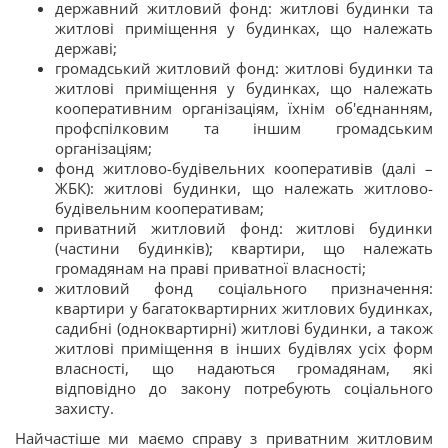
державний житловий фонд: житлові будинки та
житлові приміщення у будинках, що належать
державі;
громадський житловий фонд: житлові будинки та
житлові приміщення у будинках, що належать
кооперативним організаціям, їхнім об'єднанням,
профспілковим та іншим громадським
організаціям;
фонд житлово-будівельних кооперативів (далі –
ЖБК): житлові будинки, що належать житлово-
будівельним кооперативам;
приватний житловий фонд: житлові будинки
(частини будинків); квартири, що належать
громадянам на праві приватної власності;
житловий фонд соціального призначення:
квартири у багатоквартирних житлових будинках,
садибні (одноквартирні) житлові будинки, а також
житлові приміщення в інших будівлях усіх форм
власності, що надаються громадянам, які
відповідно до закону потребують соціального
захисту.
Найчастіше ми маємо справу з приватним житловим