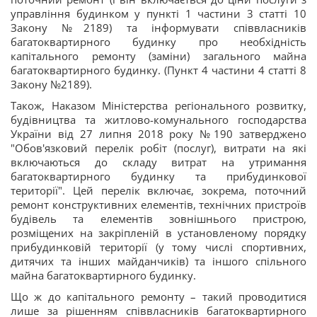
управління будинком у пункті 1 частини 3 статті 10
Закону №2189) та інформувати співвласників
багатоквартирного будинку про необхідність
капітального ремонту (заміни) загального майна
багатоквартирного будинку. (Пункт 4 частини 4 статті 8
Закону №2189).
Також, Наказом Міністерства регіонального розвитку,
будівництва та житлово-комунального господарства
України від 27 липня 2018 року №190 затверджено
"Обов'язковий перелік робіт (послуг), витрати на які
включаються до складу витрат на утримання
багатоквартирного будинку та прибудинкової
території". Цей перелік включає, зокрема, поточний
ремонт конструктивних елементів, технічних пристроїв
будівель та елементів зовнішнього пристрою,
розміщених на закріпленій в установленому порядку
прибудинковій території (у тому числі спортивних,
дитячих та інших майданчиків) та іншого спільного
майна багатоквартирного будинку.
Що ж до капітального ремонту – такий проводитися
лише за рішенням співвласників багатоквартирного