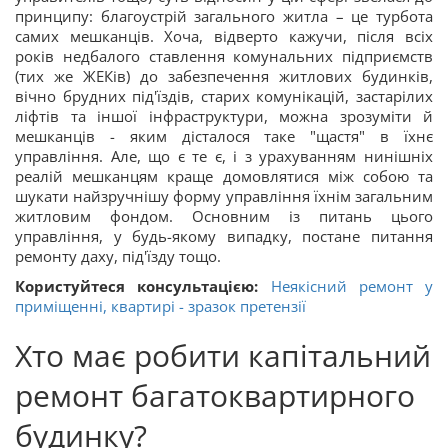
принципу: благоустрій загального житла – це турбота
самих мешканців. Хоча, відверто кажучи, після всіх
років недбалого ставлення комунальних підприємств
(тих же ЖЕКів) до забезпечення житлових будинків,
вічно брудних під'їздів, старих комунікацій, застарілих
ліфтів та іншої інфраструктури, можна зрозуміти й
мешканців - яким дісталося таке "щастя" в їхнє
управління. Але, що є те є, і з урахуванням нинішніх
реалій мешканцям краще домовлятися між собою та
шукати найзручнішу форму управління їхнім загальним
житловим фондом. Основним із питань цього
управління, у будь-якому випадку, постане питання
ремонту даху, під'їзду тощо.
Користуйтеся консультацією:
Неякісний ремонт у
приміщенні, квартирі - зразок претензії
Хто має робити капітальний
ремонт багатоквартирного
будинку?