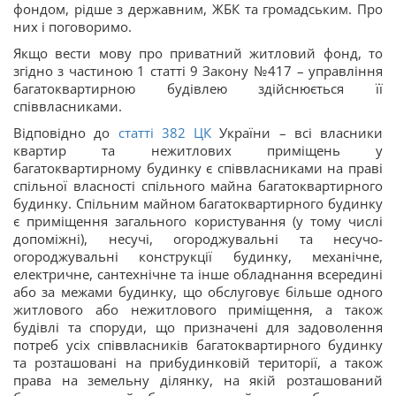
фондом, рідше з державним, ЖБК та громадським. Про
них і поговоримо.
Якщо вести мову про приватний житловий фонд, то
згідно з частиною 1 статті 9 Закону №417 – управління
багатоквартирною будівлею здійснюється її
співвласниками.
Відповідно до
статті
382
ЦК
України – всі власники
квартир та нежитлових приміщень у
багатоквартирному будинку є співвласниками на праві
спільної власності спільного майна багатоквартирного
будинку. Спільним майном багатоквартирного будинку
є приміщення загального користування (у тому числі
допоміжні), несучі, огороджувальні та несучо-
огороджувальні конструкції будинку, механічне,
електричне, сантехнічне та інше обладнання всередині
або за межами будинку, що обслуговує більше одного
житлового або нежитлового приміщення, а також
будівлі та споруди, що призначені для задоволення
потреб усіх співвласників багатоквартирного будинку
та розташовані на прибудинковій території, а також
права на земельну ділянку, на якій розташований