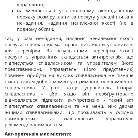
управління;
на зменшення в установленому законодавством
порядку розміру плати за послугу управління за її
ненадання, надання неналежної якості (не в
повному обсязі).
Так, у разі ненадання, надання неналежної якості
послуги співвласник має право викликати управителя
для перевірки. За результатами перевірки якості
послуги з управління складається акт-претензія, що
підписується співвласником та управителем (його
представником). Управитель (його представник)
повинен прибути на виклик співвласника не пізніше
ніж протягом доби з моменту отримання повідомлення
співвласника. У разі, якщо управитель ігнорує
співвласника - або якщо він необґрунтовано
відмовляється підписати акт-претензію - такий акт
підписується співвласником та не менш ніж двома
іншими співвласниками, що проживають у сусідніх
приміщеннях, та надсилається управителю
рекомендованим листом.
Акт-претензія має містити: