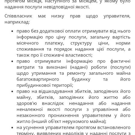
протягом місяця, наступного за місяцем, у якому було
надання послуги невідповідної якості.
Співвласник має низку прав щодо управителя,
наприклад:
право без додаткової оплати отримувати від нього
інформацію про ціну послуги, загальну вартість
місячного платежу, структуру ціни, норми
споживання та порядок надання цієї послуги, а
також про її споживчі властивості;
право отримувати інформацію про фактичні
витрати та виконані (надані) роботи (послуги)
щодо утримання та ремонту загального майна
багатоквартирного будинку та його
прибудинкової території;
право на відшкодування збитків, заподіяних його
майну, збитків, заподіяних його життю або
здоров'ю внаслідок ненадання або надання
неналежної якості послуги з управління або
незаконного проникнення управителем у його
житло (інший об'єкт нерухомого майна);
на усунення управителем протягом встановленого
терміну, виявлених недоліків у наданні послуги з