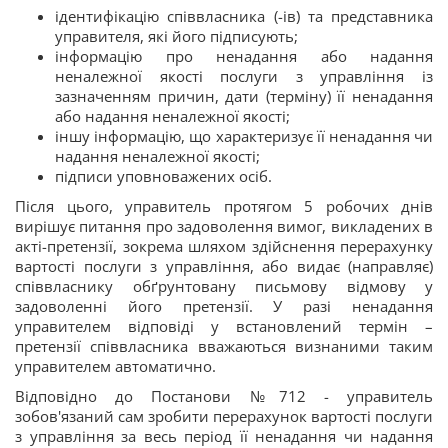
ідентифікацію співвласника (-ів) та представника
управителя, які його підписують;
інформацію про ненадання або надання
неналежної якості послуги з управління із
зазначенням причин, дати (терміну) її ненадання
або надання неналежної якості;
іншу інформацію, що характеризує її ненадання чи
надання неналежної якості;
підписи уповноважених осіб.
Після цього, управитель протягом 5 робочих днів
вирішує питання про задоволення вимог, викладених в
акті-претензії, зокрема шляхом здійснення перерахунку
вартості послуги з управління, або видає (направляє)
співвласнику обґрунтовану письмову відмову у
задоволенні його претензії. У разі ненадання
управителем відповіді у встановлений термін –
претензії співвласника вважаються визнаними таким
управителем автоматично.
Відповідно до Постанови №712 - управитель
зобов'язаний сам зробити перерахунок вартості послуги
з управління за весь період її ненадання чи надання