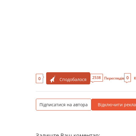
0
2538
0
Переглядів
К
Сподобалося
Підписатися на автора
Відключити рекл
Залиште Ваш коментар: