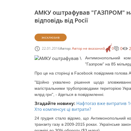
АМКУ оштрафував "ГАЗПРОМ" на 
відповідь від Росії
эксклюзив
0
22.01.2016
Автор:
Автор не вказаний
0
Антимонопольний комі
"Газпром" на 85 мільярд
Про це на сторінці в Facebook повідомив голова
"Щойно ухвалено рішення щодо зловживанн
магістральними трубопроводами територією Укр
млрд грн", - йдеться в повідомленні.
Згадайте новину:
Нафтогаз вже витратив 1
Хто компенсує ці витрати?
24 грудня стало відомо, що Антимонопольний ко
транзиту газу в 2009-2015 роках. Українське зак
розмірі до 30% обороту ($3 млрд).