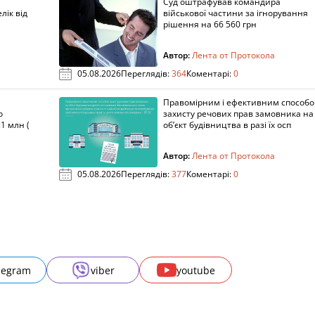
Суд оштрафував командира
лік від
військової частини за ігнорування
рішення на 66 560 грн
Автор:
Лента от Протокола
05.08.2026
Переглядів:
364
Коментарі:
0
Правомірним і ефективним способ
о
захисту речових прав замовника на
1 млн (
об’єкт будівництва в разі їх осп
Автор:
Лента от Протокола
05.08.2026
Переглядів:
377
Коментарі:
0
legram
viber
youtube