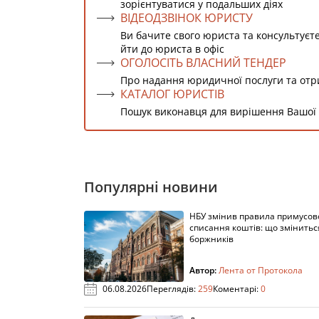
зорієнтуватися у подальших діях
ВІДЕОДЗВІНОК ЮРИСТУ
Ви бачите свого юриста та консультуєт
йти до юриста в офіс
ОГОЛОСІТЬ ВЛАСНИЙ ТЕНДЕР
Про надання юридичної послуги та от
КАТАЛОГ ЮРИСТІВ
Пошук виконавця для вирішення Вашої
Популярні новини
НБУ змінив правила примусов
списання коштів: що змінитьс
боржників
Автор:
Лента от Протокола
06.08.2026
Переглядів:
259
Коментарі:
0