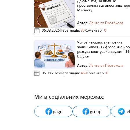
Документи, на яких не
проставляється апостиль: пере
Мін’юсту
Автор:
Лента от Протокола
06.08.2026
Переглядів:
85
Коментарі:
0
Чоловік помер, але позика
залишилася: як фраза «на йог
розсуд» коштувала дружині $1,
ВС у сп
Автор:
Лента от Протокола
05.08.2026
Переглядів:
469
Коментарі:
0
Ми в соціальних мережах:
page
group
te