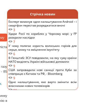
Стрічка новин
Експерт вимкнув одне налаштування Android – і
смартфон перестав розряджатися вночі
3
Удари Росії по кораблях у Чорному морі: у FP
аму
розкрили наслідки
7
У чому полягає користь волоських горіхів для
іста
серця, мозку та зміцнення імунітету
6
В Генштабі ЗСУ повідомили, на яку суму країни
НАТО виділять Україні військової допомоги
9
газу
США запровадили нові санкції проти Куби за
 - 85
співпрацю з Китаєм та РФ, - Bloomberg
9
Одне налаштування, яке варто змінити всім
м.
власникам нових телевізорів
11
Вчені виявили відбитки пальців на кераміці
ринку
віком 8000 років: що їх здивувало
нію в
10