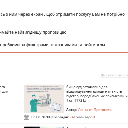
есь з ним через екран , щоб отримати послугу Вам не потрібно
римайте найвигіднішу пропозицію
 проблеми за фильтрами, показниками та рейтингом
Дивитись усі н
ого
Якщо суд встановив для
я для
відшкодування шкоди наявність
підстав, передбачених приписами ч
1 ст. 1172 Ц
Автор:
Лента от Протокола
06.08.2026
Переглядів:
74
Коментарі:
0