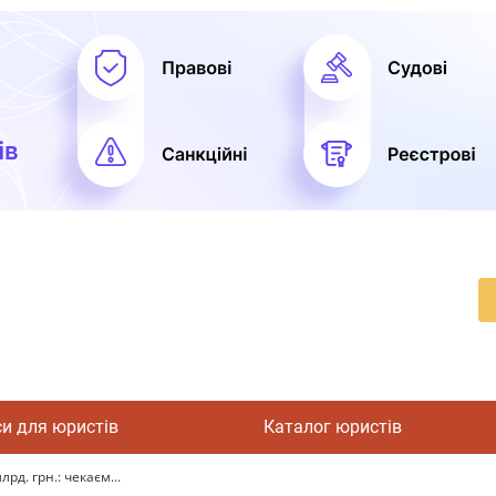
си для юристів
Каталог юристів
д. грн.: чекаєм...