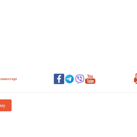
оментарі
аму