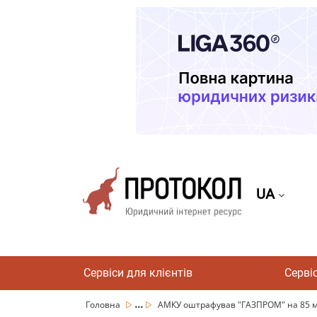
UA
Сервіси для клієнтів
Серві
...
Головна
АМКУ оштрафував "ГАЗПРОМ" на 85 млр