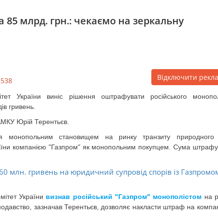
85 млрд. грн.: чекаємо на зеркальну
Відключити рекл
2538
тет України виніс рішення оштрафувати російського монопол
ів гривень.
 АМКУ Юрій Терентьєв.
я монопольним становищем на ринку транзиту природного 
аїни компанією "Газпром" як монопольним покупцем. Сума штрафу
60 млн. гривень на юридичний супровід спорів із Газпромо
мітет України
визнав російський "Газпром" монополістом
на 
онодавство, зазначав Терентьєв, дозволяє накласти штраф на компа