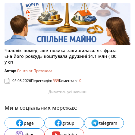
Чоловік помер, але позика залишилася: як фраза
«на його розсуд» коштувала дружині $1,1 млн ( ВС
у сп
Автор:
Лента от Протокола
05.08.2026
Переглядів:
539
Коментарі:
0
Дивитись усі новини
Ми в соціальних мережах:
page
group
telegram
viber
youtube