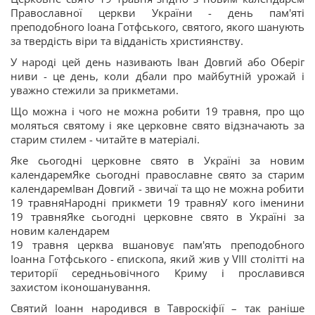
Православної церкви України - день пам'яті
преподобного Іоана Готфського, святого, якого шанують
за твердість віри та відданість християнству.
У народі цей день називають Іван Довгий або Оберіг
ниви - це день, коли дбали про майбутній урожай і
уважно стежили за прикметами.
Що можна і чого не можна робити 19 травня, про що
моляться святому і яке церковне свято відзначають за
старим стилем - читайте в матеріалі.
Яке сьогодні церковне свято в Україні за новим
календаремЯке сьогодні православне свято за старим
календаремІван Довгий - звичаї та що не можна робити
19 травняНародні прикмети 19 травняУ кого іменини
19 травняЯке сьогодні церковне свято в Україні за
новим календарем
19 травня церква вшановує пам'ять преподобного
Іоанна Готфського - єпископа, який жив у VIII столітті на
території середньовічного Криму і прославився
захистом іконошанування.
Святий Іоанн народився в Тавроскіфії – так раніше