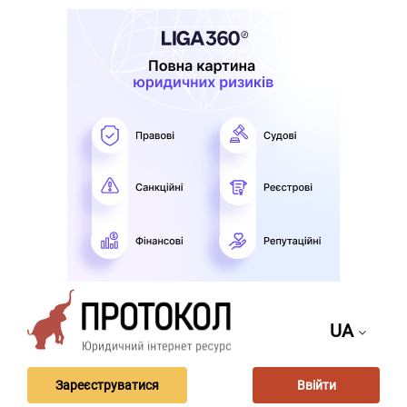
UA
Зареєструватися
Ввійти