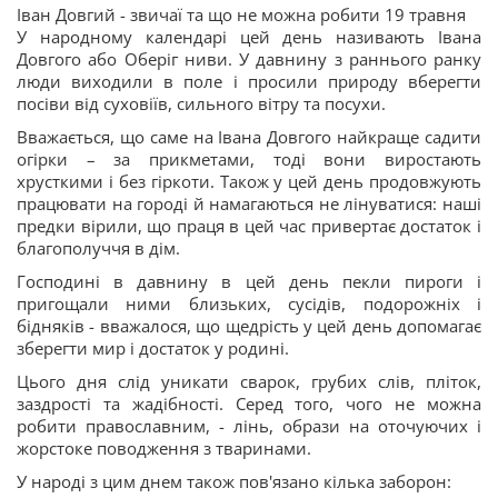
Іван Довгий - звичаї та що не можна робити 19 травня
У народному календарі цей день називають Івана
Довгого або Оберіг ниви. У давнину з раннього ранку
люди виходили в поле і просили природу вберегти
посіви від суховіїв, сильного вітру та посухи.
Вважається, що саме на Івана Довгого найкраще садити
огірки – за прикметами, тоді вони виростають
хрусткими і без гіркоти. Також у цей день продовжують
працювати на городі й намагаються не лінуватися: наші
предки вірили, що праця в цей час привертає достаток і
благополуччя в дім.
Господині в давнину в цей день пекли пироги і
пригощали ними близьких, сусідів, подорожніх і
бідняків - вважалося, що щедрість у цей день допомагає
зберегти мир і достаток у родині.
Цього дня слід уникати сварок, грубих слів, пліток,
заздрості та жадібності. Серед того, чого не можна
робити православним, - лінь, образи на оточуючих і
жорстоке поводження з тваринами.
У народі з цим днем також пов'язано кілька заборон: