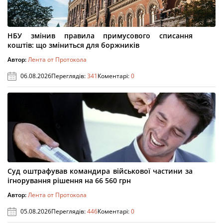
НБУ змінив правила примусового списання
коштів: що зміниться для боржників
Автор:
Лента от Протокола
06.08.2026
Переглядів:
341
Коментарі:
0
Суд оштрафував командира військової частини за
ігнорування рішення на 66 560 грн
Автор:
Лента от Протокола
05.08.2026
Переглядів:
446
Коментарі:
0