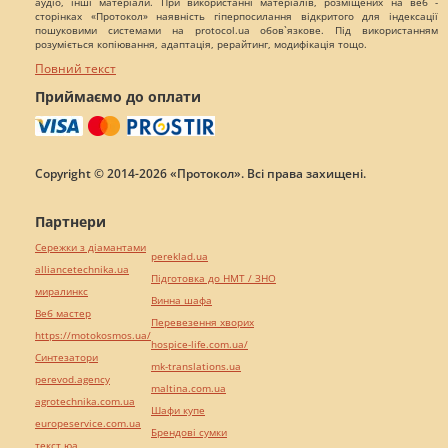
аудіо, інші матеріали. При використанні матеріалів, розміщених на веб -
сторінках «Протокол» наявність гіперпосилання відкритого для індексації
пошуковими системами на protocol.ua обов`язкове. Під використанням
розуміється копіювання, адаптація, рерайтинг, модифікація тощо.
Повний текст
Приймаємо до оплати
Copyright © 2014-2026 «Протокол». Всі права захищені.
Партнери
Сережки з діамантами
pereklad.ua
alliancetechnika.ua
Підготовка до НМТ / ЗНО
миралинкс
Винна шафа
Веб мастер
Перевезення хворих
https://motokosmos.ua/
hospice-life.com.ua/
Синтезатори
mk-translations.ua
perevod.agency
maltina.com.ua
agrotechnika.com.ua
Шафи купе
europeservice.com.ua
Брендові сумки
текст юа