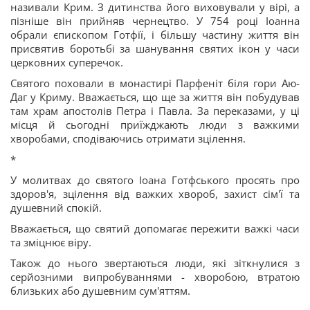
називали Крим. З дитинства його виховували у вірі, а
пізніше він прийняв чернецтво. У 754 році Іоанна
обрали єпископом Готфії, і більшу частину життя він
присвятив боротьбі за шанування святих ікон у часи
церковних суперечок.
Святого поховали в монастирі Парфеніт біля гори Аю-
Даг у Криму. Вважається, що ще за життя він побудував
там храм апостолів Петра і Павла. За переказами, у ці
місця й сьогодні приїжджають люди з важкими
хворобами, сподіваючись отримати зцілення.
*
У молитвах до святого Іоана Готфського просять про
здоров'я, зцілення від важких хвороб, захист сім'ї та
душевний спокій.
Вважається, що святий допомагає пережити важкі часи
та зміцнює віру.
Також до нього звертаються люди, які зіткнулися з
серйозними випробуваннями - хворобою, втратою
близьких або душевним сум'яттям.