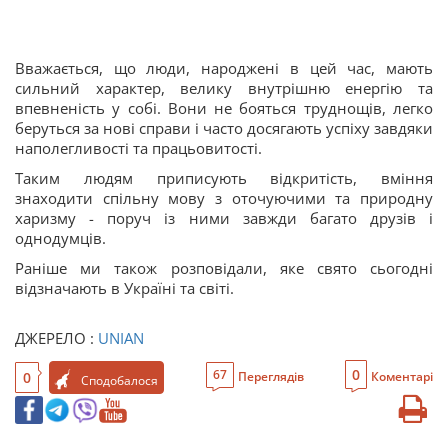
Вважається, що люди, народжені в цей час, мають
сильний характер, велику внутрішню енергію та
впевненість у собі. Вони не бояться труднощів, легко
беруться за нові справи і часто досягають успіху завдяки
наполегливості та працьовитості.
Таким людям приписують відкритість, вміння
знаходити спільну мову з оточуючими та природну
харизму - поруч із ними завжди багато друзів і
однодумців.
Раніше ми також розповідали, яке свято сьогодні
відзначають в Україні та світі.
ДЖЕРЕЛО :
UNIAN
0
67
0
Переглядів
Коментарі
Сподобалося