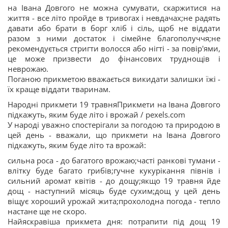
на Івана Довгого не можна сумувати, скаржитися на
життя - все літо пройде в тривогах і невдачах;не радять
давати або брати в борг хліб і сіль, щоб не віддати
разом з ними достаток і сімейне благополуччя;не
рекомендується стригти волосся або нігті - за повір'ями,
це може призвести до фінансових труднощів і
неврожаю.
Поганою прикметою вважається викидати залишки їжі -
їх краще віддати тваринам.
Народні прикмети 19 травняПрикмети на Івана Довгого
підкажуть, яким буде літо і врожай / pexels.com
У народі уважно спостерігали за погодою та природою в
цей день - вважали, що прикмети на Івана Довгого
підкажуть, яким буде літо та врожай:
сильна роса - до багатого врожаю;часті ранкові тумани -
влітку буде багато грибів;гучне кукурікання півнів і
сильний аромат квітів - до дощу;якщо 19 травня йде
дощ - наступний місяць буде сухим;дощ у цей день
віщує хороший урожай жита;прохолодна погода - тепло
настане ще не скоро.
Найяскравіша прикмета дня: потрапити під дощ 19