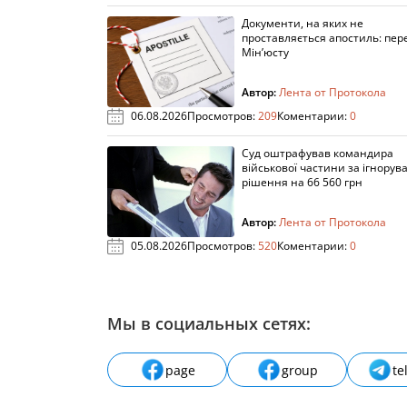
Документи, на яких не
проставляється апостиль: пере
Мін’юсту
Автор:
Лента от Протокола
06.08.2026
Просмотров:
209
Коментарии:
0
Суд оштрафував командира
військової частини за ігнорув
рішення на 66 560 грн
Автор:
Лента от Протокола
05.08.2026
Просмотров:
520
Коментарии:
0
Мы в социальных сетях:
page
group
te