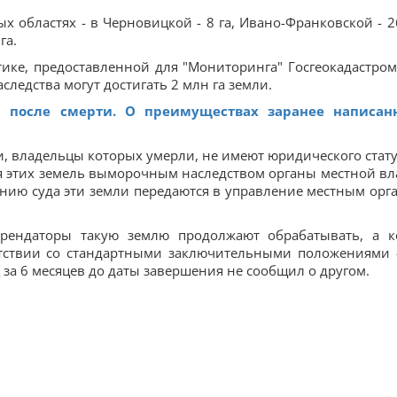
 областях - в Черновицкой - 8 га, Ивано-Франковской - 26
га.
ике, предоставленной для "Мониторинга" Госгеокадастром
ледства могут достигать 2 млн га земли.
 после смерти. О преимуществах заранее написан
и, владельцы которых умерли, не имеют юридического стату
я этих земель выморочным наследством органы местной вл
ению суда эти земли передаются в управление местным орг
рендаторы такую ​​землю продолжают обрабатывать, а к
ветствии со стандартными заключительными положениями 
 за 6 месяцев до даты завершения не сообщил о другом.