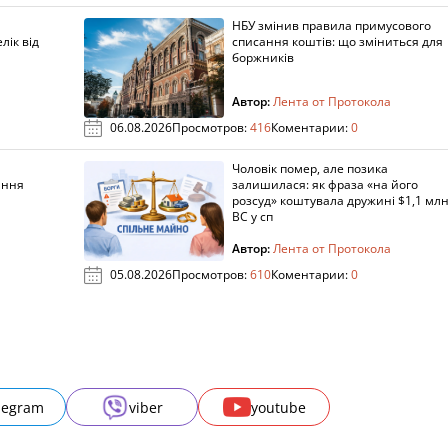
НБУ змінив правила примусового
лік від
списання коштів: що зміниться для
боржників
Автор:
Лента от Протокола
06.08.2026
Просмотров:
416
Коментарии:
0
Чоловік помер, але позика
ання
залишилася: як фраза «на його
розсуд» коштувала дружині $1,1 млн
ВС у сп
Автор:
Лента от Протокола
05.08.2026
Просмотров:
610
Коментарии:
0
legram
viber
youtube