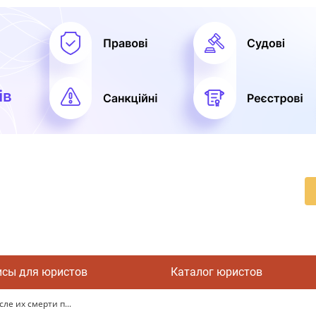
исы для юристов
Каталог юристов
ле их смерти п...