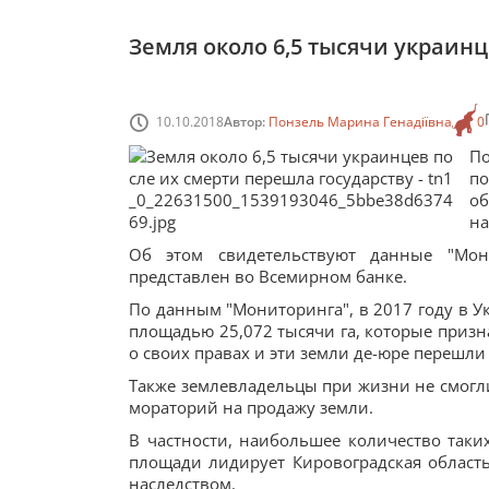
Земля около 6,5 тысячи украин
10.10.2018
Автор:
Понзель Марина Генадіївна
0
По
по
о
на
Об этом свидетельствуют данные "Мон
представлен во Всемирном банке.
По данным "Мониторинга", в 2017 году в У
площадью 25,072 тысячи га, которые призн
о своих правах и эти земли де-юре перешли
Также землевладельцы при жизни не смогли 
мораторий на продажу земли.
В частности, наибольшее количество таких
площади лидирует Кировоградская област
наследством.