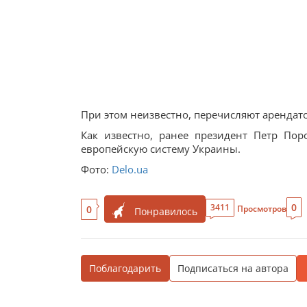
При этом неизвестно, перечисляют арендат
Как известно, ранее президент Петр По
европейскую систему Украины.
Фото:
Delo.ua
0
3411
0
Просмотров
Понравилось
Поблагодарить
Подписаться на автора