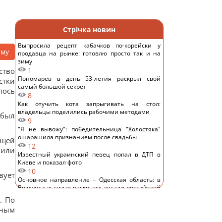
Стрічка новин
Выпросила рецепт кабачков по-корейски у
аму
продавца на рынке: готовлю просто так и на
зиму
1
ство
Пономарев в день 53-летия раскрыл свой
стки
самый большой секрет
ось
8
Как отучить кота запрыгивать на стол:
владельцы поделились рабочими методами
 был
9
"Я не вывожу": победительница "Холостяка"
ошарашила признанием после свадьбы
бщей
12
вили
Известный украинский певец попал в ДТП в
Киеве и показал фото
10
вует
Основное направление – Одесская область: в
Воздушных силах раскрыли детали российской
атаки
. По
11
чным
Замораживаю ягоды так - зимой пахнут, как с
грядки, не превращаются в кашу: простой трюк