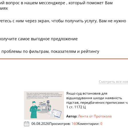
ий вопрос в нашем мессенджере , который поможет Вам
виях
етесь с ним через экран, чтобы получить услугу, Вам не нужно
получите самое выгодное предложение
 проблемы по фильтрам, показателям и рейтингу
Смотреть все но
Якщо суд встановив для
а
відшкодування шкоди наявність
підстав, передбачених приписами ч
1 ст. 1172 Ц
Автор:
Лента от Протокола
06.08.2026
Просмотров:
160
Коментарии:
0