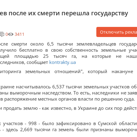
цев после их смерти перешла государству
Отключить рекл
0
3411
сле смерти около 6,5 тысячи землевладельцев государ
лучило бесплатно в свою собственность земельные уча
бщей площадью 25 тысяч га, на которые не нашл
следников, сообщает
kontrakty.ua
иторинга земельных отношений", который накануне
краине насчитывалось 6,537 тысячи земельных участков о
аны выморочным наследством. То есть, наследники не зая
 в распоряжение местных органов власти по решению суда.
продать землю - как известно, в Украине до сих пор дейст
 участков - 998 - было зафиксировано в Сумской области
ь - здесь 2,669 тысячи га земель были признаны выморо