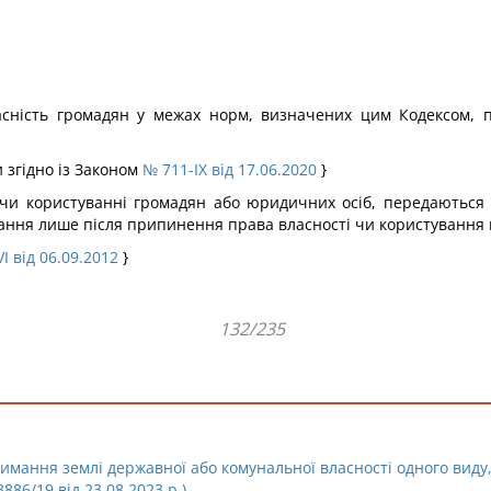
асність громадян у межах норм, визначених цим Кодексом, 
и згідно із Законом
№ 711-IX від 17.06.2020
}
і чи користуванні громадян або юридичних осіб, передаються
вання лише після припинення права власності чи користування 
I від 06.09.2012
}
132/235
имання землі державної або комунальної власності одного виду,
86/19 від 23.08.2023 р.)