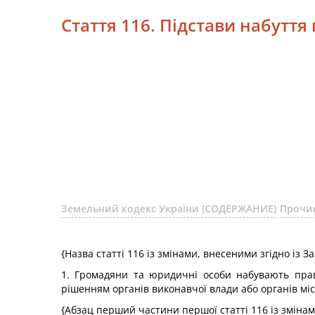
Стаття 116. Підстави набуття
Земельний кодекс України (СОДЕРЖАНИЕ)
Прочи
{Назва статті 116 із змінами, внесеними згідно із 
1. Громадяни та юридичні особи набувають прав
рішенням органів виконавчої влади або органів мі
{Абзац перший частини першої статті 116 із змінам