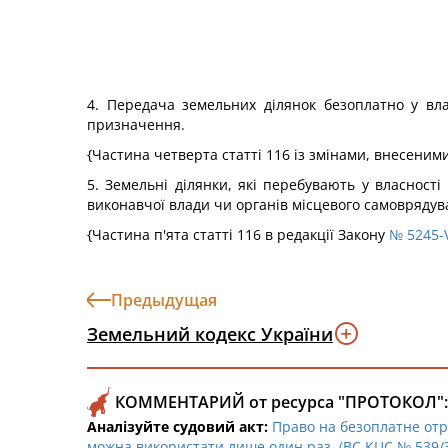
4. Передача земельних ділянок безоплатно у вл
призначення.
{Частина четверта статті 116 із змінами, внесеним
5. Земельні ділянки, які перебувають у власност
виконавчої влади чи органів місцевого самовряду
{Частина п'ята статті 116 в редакції Закону
№ 5245-V
Предыдущая
Земельний кодекс України
КОММЕНТАРИЙ от ресурса "ПРОТОКОЛ":
Аналізуйте судовий акт:
Право на безоплатне отр
можна використати лише один раз. (ВС КЦС № 539/38