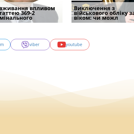
уд встановив для
вживання впливом
Особливості захисту у
Документи, на яких не
Переоформлення
Виключення з
Восьмий ААС фак
одування шкоди
статтею 369-2
кримінальному
проставляється
відстрочки за іншою
військового обліку з
підтвердив, що 
с
мінального
провадженні: я
апостиль: пер
підставою: нов
віком: чи можл
може скас
am
viber
youtube