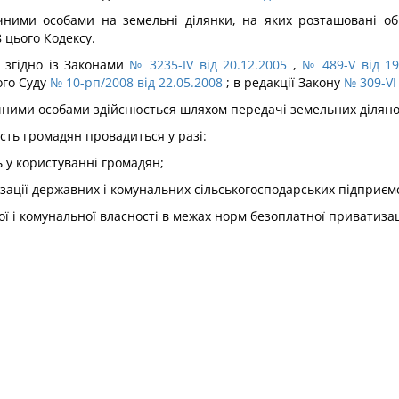
ими особами на земельні ділянки, на яких розташовані об'єк
 цього Кодексу.
 згідно із Законами
№ 3235-IV від 20.12.2005
,
№ 489-V від 19
ого Суду
№ 10-рп/2008 від 22.05.2008
; в редакції Закону
№ 309-VI
ими особами здійснюється шляхом передачі земельних ділянок 
сть громадян провадиться у разі:
ь у користуванні громадян;
ації державних і комунальних сільськогосподарських підприємст
ої і комунальної власності в межах норм безоплатної приватиза