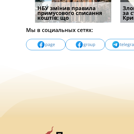
і
НБУ змінив правила
Водії можуть отримати
Якщо с
Зло
способом
примусового списання
компенсацію за
відшк
за 
вих
коштів: що
незаконні дії
наявні
Кри
Мы в социальных сетях:
page
group
telegr