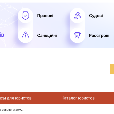
исы для юристов
Каталог юристов
 землю із зем...