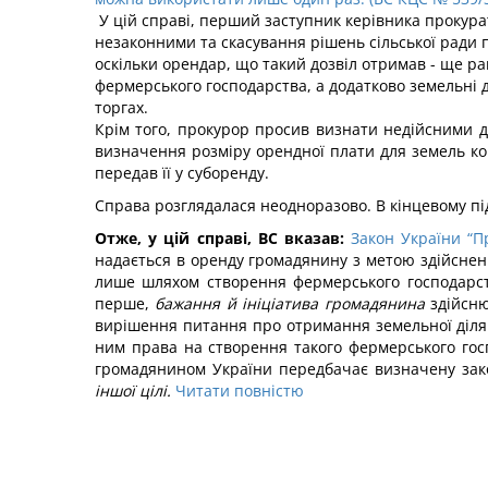
У цій справі, перший заступник керівника прокурат
незаконними та скасування рішень сільської ради 
оскільки орендар, що такий дозвіл отримав - ще ра
фермерського господарства, а додатково земельні 
торгах.
Крім того, прокурор просив визнати недійсними д
визначення розміру орендної плати для земель ко
передав її у суборенду.
Справа розглядалася неодноразово. В кінцевому п
Отже, у цій справі, ВС вказав:
Закон України “П
надається в оренду громадянину з метою здійсненн
лише шляхом створення фермерського господарств
перше,
бажання й ініціатива громадянина
здійсн
вирішення питання про отримання земельної ділян
ним права на створення такого фермерського гос
громадянином України передбачає визначену зако
іншої цілі.
Читати повністю