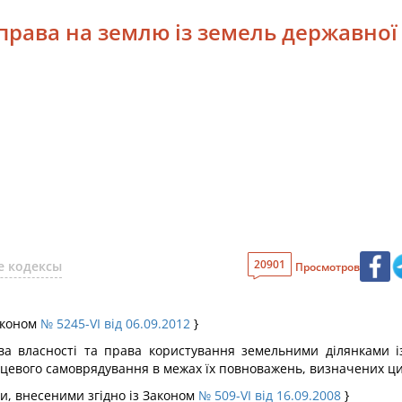
 права на землю із земель державної
20901
е кодексы
Просмотров
Законом
№ 5245-VI від 06.09.2012
}
а власності та права користування земельними ділянками із
сцевого самоврядування в межах їх повноважень, визначених ци
и, внесеними згідно із Законом
№ 509-VI від 16.09.2008
}