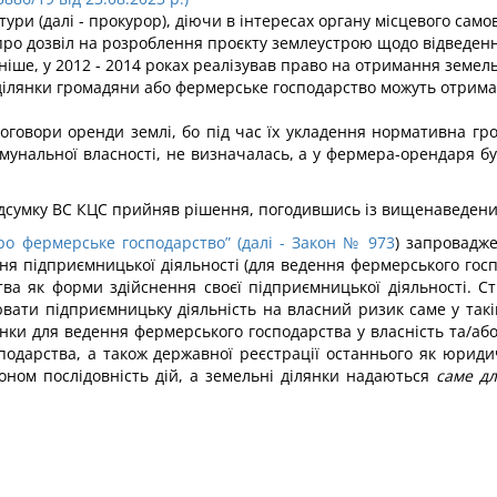
ури (далі - прокурор), діючи в інтересах органу місцевого сам
про дозвіл на розроблення проєкту землеустрою щодо відведення
ніше, у 2012 - 2014 роках реалізував право на отримання земел
ділянки громадяни або фермерське господарство можуть отрима
оговори оренди землі, бо під час їх укладення нормативна гро
мунальної власності, не визначалась, а у фермера-орендаря бу
ідсумку ВС КЦС прийняв рішення, погодившись із вищенаведен
ро фермерське господарство” (далі - Закон № 973
) запровадже
я підприємницької діяльності (для ведення фермерського госп
а як форми здійснення своєї підприємницької діяльності. С
ювати підприємницьку діяльність на власний ризик саме у такі
ки для ведення фермерського господарства у власність та/або
подарства, а також державної реєстрації останнього як юриди
ном послідовність дій, а земельні ділянки надаються
саме дл