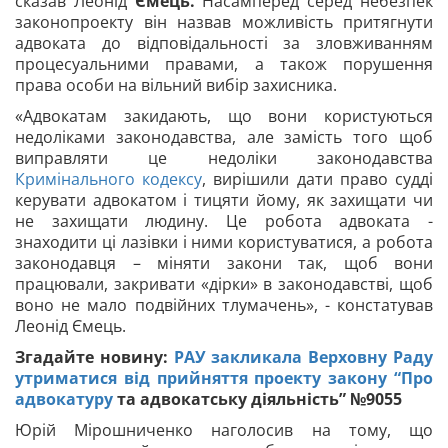
сказав Леонід
Ємець.
Насамперед серед небезпек
законопроекту він назвав можливість притягнути
адвоката до відповідальності за зловживанням
процесуальними правами, а також порушення
права особи на вільний вибір захисника.
«Адвокатам закидають, що вони користуються
недоліками законодавства, але замість того щоб
виправляти це недоліки законодавства
Кримінального кодексу
, вирішили дати право судді
керувати адвокатом і тицяти йому, як захищати чи
не захищати людину. Це робота адвоката -
знаходити ці лазівки і ними користуватися, а робота
законодавця – міняти закони так, щоб вони
працювали, закривати «дірки» в законодавстві, щоб
воно не мало подвійних тлумачень», - констатував
Леонід Ємець.
Згадайте новину:
РАУ закликала Верховну Раду
утриматися від прийняття проекту закону “
Про
адвокатуру
та адвокатську діяльність” №9055
Юрій Мірошниченко наголосив на тому, що