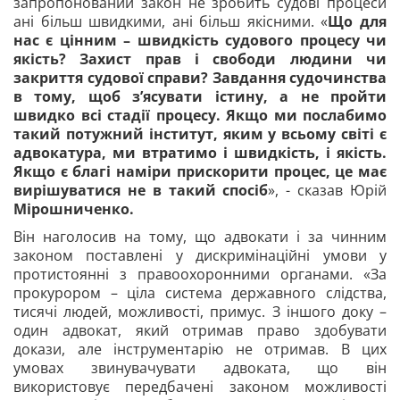
запропонований закон не зробить судові процеси
ані більш швидкими, ані більш якісними. «
Що для
нас є цінним – швидкість судового процесу чи
якість? Захист прав і свободи людини чи
закриття судової справи? Завдання судочинства
в тому, щоб з’ясувати істину, а не пройти
швидко всі стадії процесу. Якщо ми послабимо
такий потужний інститут, яким у всьому світі є
адвокатура, ми втратимо і швидкість, і якість.
Якщо є благі наміри прискорити процес, це має
вирішуватися не в такий спосіб
», - сказав Юрій
Мірошниченко.
Він наголосив на тому, що адвокати і за чинним
законом поставлені у дискримінаційні умови у
протистоянні з правоохоронними органами. «За
прокурором – ціла система державного слідства,
тисячі людей, можливості, примус. З іншого доку –
один адвокат, який отримав право здобувати
докази, але інструментарію не отримав. В цих
умовах звинувачувати адвоката, що він
використовує передбачені законом можливості