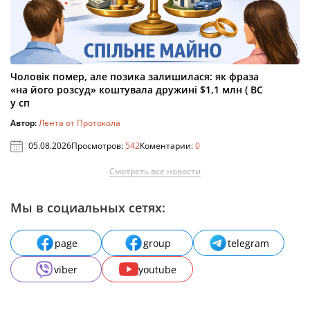
Чоловік помер, але позика залишилася: як фраза
«на його розсуд» коштувала дружині $1,1 млн ( ВС
у сп
Автор:
Лента от Протокола
05.08.2026
Просмотров:
542
Коментарии:
0
Смотреть все новости
Мы в социальных сетях:
page
group
telegram
viber
youtube