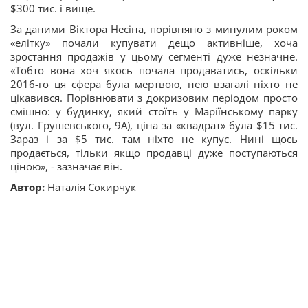
$300 тис. і вище.
За даними Віктора Несіна, порівняно з минулим роком
«елітку» почали купувати дещо активніше, хоча
зростання продажів у цьому сегменті дуже незначне.
«Тобто вона хоч якось почала продаватись, оскільки
2016-го ця сфера була мертвою, нею взагалі ніхто не
цікавився. Порівнювати з докризовим періодом просто
смішно: у будинку, який стоїть у Маріїнському парку
(вул. Грушевського, 9А), ціна за «квадрат» була $15 тис.
Зараз і за $5 тис. там ніхто не купує. Нині щось
продається, тільки якщо продавці дуже поступаються
ціною», - зазначає він.
Автор:
Наталія Сокирчук