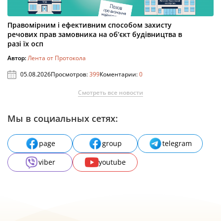
Правомірним і ефективним способом захисту
речових прав замовника на об’єкт будівництва в
разі їх осп
Автор:
Лента от Протокола
05.08.2026
Просмотров:
399
Коментарии:
0
Смотреть все новости
Мы в социальных сетях:
page
group
telegram
viber
youtube