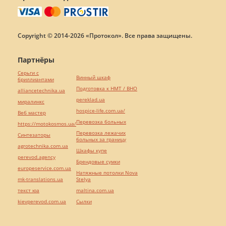
Copyright © 2014-2026 «Протокол». Все права защищены.
Партнёры
Серьги с
Винный шкаф
бриллиантами
Подготовка к НМТ / ВНО
alliancetechnika.ua
pereklad.ua
миралинкс
hospice-life.com.ua/
Веб мастер
Перевозка больных
https://motokosmos.ua/
Перевозка лежачих
Синтезаторы
больных за границу
agrotechnika.com.ua
Шкафы купе
perevod.agency
Брендовые сумки
europeservice.com.ua
Натяжные потолки Nova
mk-translations.ua
Stelya
текст юа
maltina.com.ua
kievperevod.com.ua
Cылки