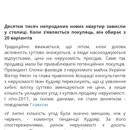
Десятки тисяч непроданих нових квартир зависли
у столиці. Коли з’являється покупець, він обирає з
20 варіантів
Традиційно вважається, що літом, коли ділова
активність суттєво знижується, а люди насолоджуються
відпустками, ціна на нерухомість просідає. Саме так
продавці мали би приваблювати потенційних покупців.
Президент Спілки фахівців з нерухомого майна України
Віктор Несін та глава правління Асоціації консультантів
з нерухомості Іван Кудояр переконують, що ці уявлення
хибні: влітку суттєво зменшуються не ціни, а лише
кількість укладених угод з купівлі-продажу нерухомості.
І літо-2017, за їхніми даними, не стало винятком -
повідомляє
Главком
«У липні кількість угод була значно меншою, ніж у
червні», - коментує тенденції Кудояр. За його
спостереженнями, ринок нерухомості є досить