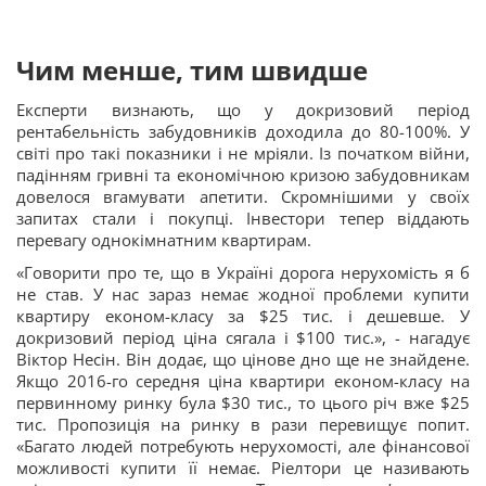
Чим менше, тим швидше
Експерти визнають, що у докризовий період
рентабельність забудовників доходила до 80-100%. У
світі про такі показники і не мріяли. Із початком війни,
падінням гривні та економічною кризою забудовникам
довелося вгамувати апетити. Скромнішими у своїх
запитах стали і покупці. Інвестори тепер віддають
перевагу однокімнатним квартирам.
«Говорити про те, що в Україні дорога нерухомість я б
не став. У нас зараз немає жодної проблеми купити
квартиру економ-класу за $25 тис. і дешевше. У
докризовий період ціна сягала і $100 тис.», - нагадує
Віктор Несін. Він додає, що цінове дно ще не знайдене.
Якщо 2016-го середня ціна квартири економ-класу на
первинному ринку була $30 тис., то цього річ вже $25
тис. Пропозиція на ринку в рази перевищує попит.
«Багато людей потребують нерухомості, але фінансової
можливості купити її немає. Ріелтори це називають