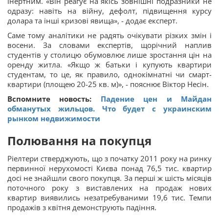
інертним. «Він реагує на якісь зовнішні подразники не
одразу: навіть на війну, дефолт, підвищення курсу
долара та інші кризові явища», - додає експерт.
Саме тому аналітики не радять очікувати різких змін і
восени. За словами експертів, щорічний наплив
студентів у столицю обумовлює лише зростання цін на
оренду житла. «Якщо ж батьки і купують квартири
студентам, то це, як правило, однокімнатні чи смарт-
квартири (площею 20-25 кв. м)», - пояснює Віктор Несін.
Вспомните новость:
Падение цен и Майдан
обманутых жильцов. Что будет с украинским
рынком недвижимости
Полювання на покупця
Ріелтери стверджують, що з початку 2011 року на ринку
первинної нерухомості Києва понад 76,5 тис. квартир
досі не знайшли свого покупця. За перші ж шість місяців
поточного року з виставлених на продаж нових
квартир виявились незатребуваними 19,6 тис. Темпи
продажів з квітня демонструють падіння.