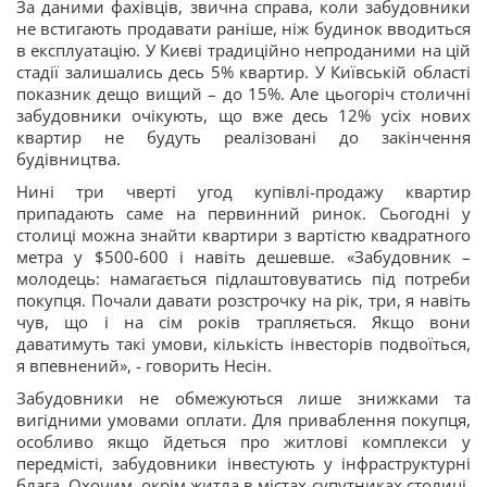
За даними фахівців, звична справа, коли забудовники
не встигають продавати раніше, ніж будинок вводиться
в експлуатацію. У Києві традиційно непроданими на цій
стадії залишались десь 5% квартир. У Київській області
показник дещо вищий – до 15%. Але цьогоріч столичні
забудовники очікують, що вже десь 12% усіх нових
квартир не будуть реалізовані до закінчення
будівництва.
Нині три чверті угод купівлі-продажу квартир
припадають саме на первинний ринок. Сьогодні у
столиці можна знайти квартири з вартістю квадратного
метра у $500-600 і навіть дешевше. «Забудовник –
молодець: намагається підлаштовуватись під потреби
покупця. Почали давати розстрочку на рік, три, я навіть
чув, що і на сім років трапляється. Якщо вони
даватимуть такі умови, кількість інвесторів подвоїться,
я впевнений», - говорить Несін.
Забудовники не обмежуються лише знижками та
вигідними умовами оплати. Для приваблення покупця,
особливо якщо йдеться про житлові комплекси у
передмісті, забудовники інвестують у інфраструктурні
блага. Охочим, окрім житла в містах-супутниках столиці,