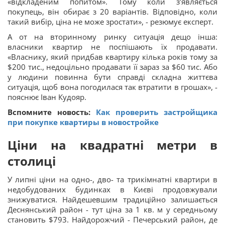
«відкладеним попитом». Тому коли з’являється
покупець, він обирає з 20 варіантів. Відповідно, коли
такий вибір, ціна не може зростати», - резюмує експерт.
А от на вторинному ринку ситуація дещо інша:
власники квартир не поспішають їх продавати.
«Власнику, який придбав квартиру кілька років тому за
$200 тис., недоцільно продавати її зараз за $60 тис. Або
у людини повинна бути справді складна життєва
ситуація, щоб вона погодилася так втратити в грошах», -
пояснює Іван Кудояр.
Вспомните новость:
Как проверить застройщика
при покупке квартиры в новостройке
Ціни на квадратні метри в
столиці
У липні ціни на одно-, дво- та трикімнатні квартири в
недобудованих будинках в Києві продовжували
знижуватися. Найдешевшим традиційно залишається
Деснянський район - тут ціна за 1 кв. м у середньому
становить $793. Найдорожчий - Печерський район, де