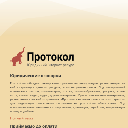
Юридические оговорки
Protocol.ua обладает авторскими правами на информацию, размещенную на
веб - страницах данного ресурса, если не указано иное. Под информацией
понимаются тексты, комментарии, статьи, фотоизображения, рисунки, ящик-
шота, сканы, видео, аудио, другие материалы. При использовании материалов,
размещенных на веб - страницах «Протокол» наличие гиперссылки открытого
для индексации поисковыми системами на protocol.ua обязательна. Под
использованием понимается копирования, адаптация, рерайтинг, модификация
и тому подобное.
Полный текст
Приймаємо до оплати