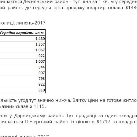
шається Деснянський район - тут ціна за 1 кв. м у середн
ий район, де середня ціна продажу квартир склала $143
толиці, липень-2017
лькість угод тут значно нижча. Влітку ціни на готове житло
казник склав $ 1115.
и у Дарницькому районі. Тут продавці за один «квадра
лишається Печерський район із ціною в $1717 за квадра
столиці, липень-2017