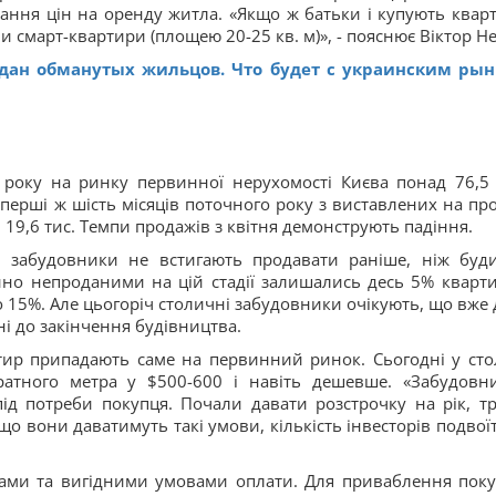
ання цін на оренду житла. «Якщо ж батьки і купують квар
чи смарт-квартири (площею 20-25 кв. м)», - пояснює Віктор Не
дан обманутых жильцов. Что будет с украинским ры
 року на ринку первинної нерухомості Києва понад 76,5 
 перші ж шість місяців поточного року з виставлених на пр
9,6 тис. Темпи продажів з квітня демонструють падіння.
и забудовники не встигають продавати раніше, ніж буд
ійно непроданими на цій стадії залишались десь 5% кварти
 15%. Але цьогоріч столичні забудовники очікують, що вже 
ні до закінчення будівництва.
ртир припадають саме на первинний ринок. Сьогодні у сто
ратного метра у $500-600 і навіть дешевше. «Забудовн
ід потреби покупця. Почали давати розстрочку на рік, тр
кщо вони даватимуть такі умови, кількість інвесторів подвої
ми та вигідними умовами оплати. Для приваблення поку