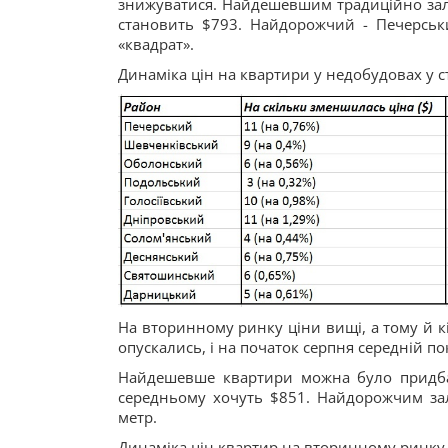
знижуватися. Найдешевшим традиційно зали
становить $793. Найдорожчий - Печерськ
«квадрат».
Динаміка цін на квартири у недобудовах у с
На вторинному ринку ціни вищі, а тому й кі
опускались, і на початок серпня середній по
Найдешевше квартири можна було придбат
середньому хочуть $851. Найдорожчим за
метр.
Динаміка цін квартир на вторинному ринку 