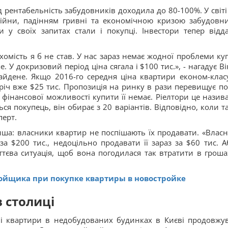
 рентабельність забудовників доходила до 80-100%. У світі
 війни, падінням гривні та економічною кризою забудовн
 у своїх запитах стали і покупці. Інвестори тепер відд
хомість я б не став. У нас зараз немає жодної проблеми ку
. У докризовий період ціна сягала і $100 тис.», - нагадує Ві
айдене. Якщо 2016-го середня ціна квартири економ-клас
річ вже $25 тис. Пропозиція на ринку в рази перевищує по
 фінансової можливості купити її немає. Ріелтори це назив
ся покупець, він обирає з 20 варіантів. Відповідно, коли т
перт.
нша: власники квартир не поспішають їх продавати. «Власн
а $200 тис., недоцільно продавати її зараз за $60 тис. А
єва ситуація, щоб вона погодилася так втратити в грошах
ройщика при покупке квартиры в новостройке
в столиці
тні квартири в недобудованих будинках в Києві продовжу