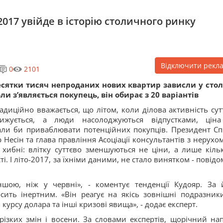
017 увійде в історію столичного ринку
Відключити рекл
0
2101
сятки тисяч непроданих нових квартир зависли у стол
ли з’являється покупець, він обирає з 20 варіантів
адиційно вважається, що літом, коли ділова активність сут
нижується, а люди насолоджуються відпустками, цін
мали би приваблювати потенційних покупців. Президент Сп
 Несін та глава правління Асоціації консультантів з нерухом
хибні: влітку суттєво зменшуються не ціни, а лише кільк
і. І літо-2017, за їхніми даними, не стало винятком - повідо
ншою, ніж у червні», - коментує тенденції Кудояр. За 
сить інертним. «Він реагує на якісь зовнішні подразник
курсу долара та інші кризові явища», - додає експерт.
різких змін і восени. За словами експертів, щорічний на