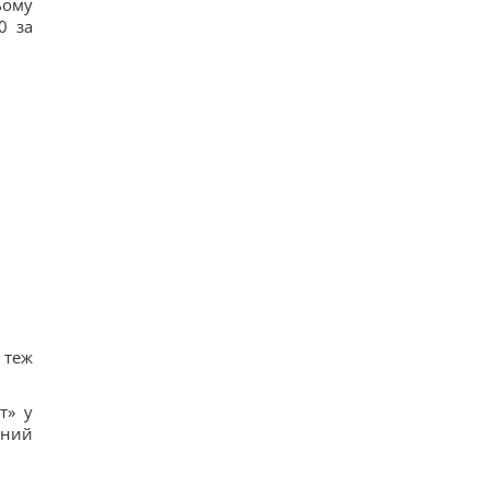
ьому
0 за
 теж
т» у
тний