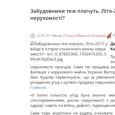
Забудовники теж плачуть. Літо-2
нерухомості?
22.08.2017
Автор:
Понзель Марина Генадіївна
1
Де
Ко
Тр
з
нерухомість просідає. Саме так продавці 
фахівців з нерухомого майна України Віктор
Іван Кудояр переконують, що ці уявлення 
укладених угод з купівлі-продажу нерухомост
Главком
«У липні кількість угод була значно ме
спостереженнями, ринок нерухомості є до
одразу: навіть на війну, дефолт, підвищення 
Саме тому аналітики не радять очікувати 