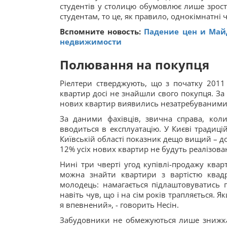
студентів у столицю обумовлює лише зрост
студентам, то це, як правило, однокімнатні 
Вспомните новость:
Падение цен и Май
недвижимости
Полювання на покупця
Ріелтери стверджують, що з початку 2011
квартир досі не знайшли свого покупця. За
нових квартир виявились незатребуваними 1
За даними фахівців, звична справа, кол
вводиться в експлуатацію. У Києві традиц
Київській області показник дещо вищий – до
12% усіх нових квартир не будуть реалізова
Нині три чверті угод купівлі-продажу ква
можна знайти квартири з вартістю квад
молодець: намагається підлаштовуватись п
навіть чув, що і на сім років трапляється. Я
я впевнений», - говорить Несін.
Забудовники не обмежуються лише знижка