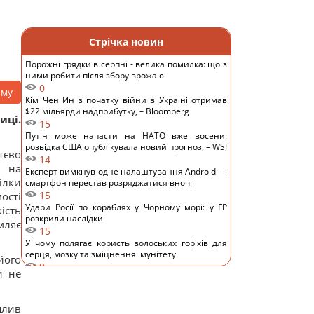
Стрічка новин
Порожні грядки в серпні - велика помилка: що з
ними робити після збору врожаю
0
аму
Кім Чен Ин з початку війни в Україні отримав
$22 мільярди надприбутку, – Bloomberg
иці.
15
Путін може напасти на НАТО вже восени:
розвідка США опублікувала новий прогноз, – WSJ
тєво
14
а на
Експерт вимкнув одне налаштування Android – і
ілки
смартфон перестав розряджатися вночі
15
ості
Удари Росії по кораблях у Чорному морі: у FP
ість
розкрили наслідки
мляє
15
У чому полягає користь волоських горіхів для
серця, мозку та зміцнення імунітету
його
9
и не
В Генштабі ЗСУ повідомили, на яку суму країни
НАТО виділять Україні військової допомоги
13
плив