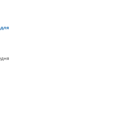
для
едня