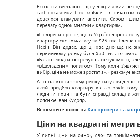
Експерти визнають, що у докризовий період
такі показники і не мріяли. Із початком
довелося вгамувати апетити. Скромнішими
перевагу однокімнатним квартирам.
«Говорити про те, що в Україні дорога неру
квартиру економ-класу за $25 тис. і дешевше
Несін. Він додає, що цінове дно ще не зн
первинному ринку була $30 тис., то цього 
«Багато людей потребують нерухомості, але
«відкладеним попитом». Тому коли з’являєть
вибір, ціна не може зростати», - резюмує екс
А от на вторинному ринку ситуація дещо і
який придбав квартиру кілька років тому з
людини повинна бути справді складна житт
пояснює Іван Кудояр.
Вспомните новость:
Как проверить заст
Ціни на квадратні метри 
У липні ціни на одно-, дво- та трикімна