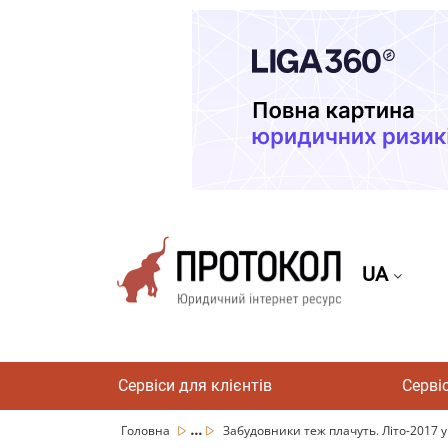
UA
Сервіси для клієнтів
Серві
...
Головна
Забудовники теж плачуть. Літо-2017 уві