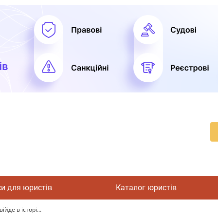
си для юристів
Каталог юристів
йде в історі...