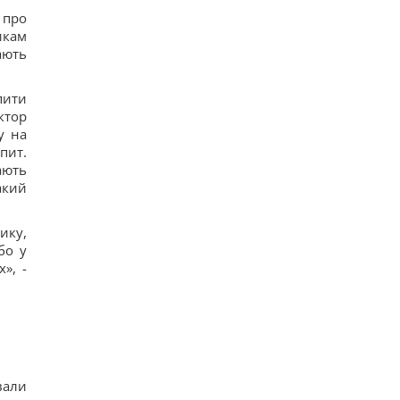
 про
икам
ають
пити
ктор
у на
пит.
ають
акий
ику,
бо у
», -
вали