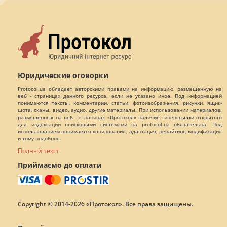
Юридические оговорки
Protocol.ua обладает авторскими правами на информацию, размещенную на
веб - страницах данного ресурса, если не указано иное. Под информацией
понимаются тексты, комментарии, статьи, фотоизображения, рисунки, ящик-
шота, сканы, видео, аудио, другие материалы. При использовании материалов,
размещенных на веб - страницах «Протокол» наличие гиперссылки открытого
для индексации поисковыми системами на protocol.ua обязательна. Под
использованием понимается копирования, адаптация, рерайтинг, модификация
и тому подобное.
Полный текст
Приймаємо до оплати
Copyright © 2014-2026 «Протокол». Все права защищены.