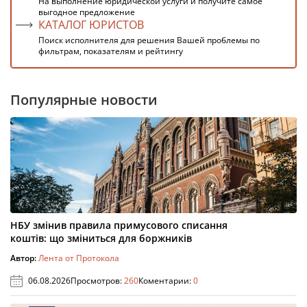
На выполнение юридической услуги и получите самое
выгодное предложение
КАТАЛОГ ЮРИСТОВ
Поиск исполнителя для решения Вашей проблемы по
фильтрам, показателям и рейтингу
Популярные новости
НБУ змінив правила примусового списання
коштів: що зміниться для боржників
Автор:
Лента от Протокола
06.08.2026
Просмотров:
260
Коментарии:
0