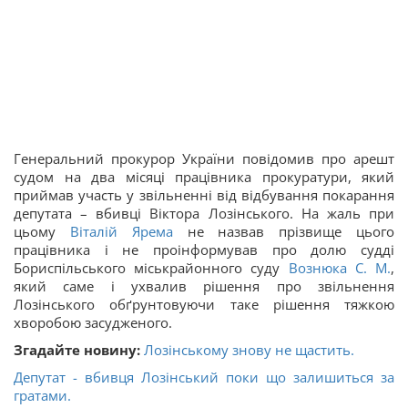
Генеральний прокурор України повідомив про арешт
судом на два місяці працівника прокуратури, який
приймав участь у звільненні від відбування покарання
депутата – вбивці Віктора Лозінського. На жаль при
цьому
Віталій Ярема
не назвав прізвище цього
працівника і не проінформував про долю судді
Бориспільського міськрайонного суду
Вознюка С. М.
,
який саме і ухвалив рішення про звільнення
Лозінського обґрунтовуючи таке рішення тяжкою
хворобою засудженого.
Згадайте новину:
Лозінському знову не щастить.
Депутат - вбивця Лозінський поки що залишиться за
гратами.