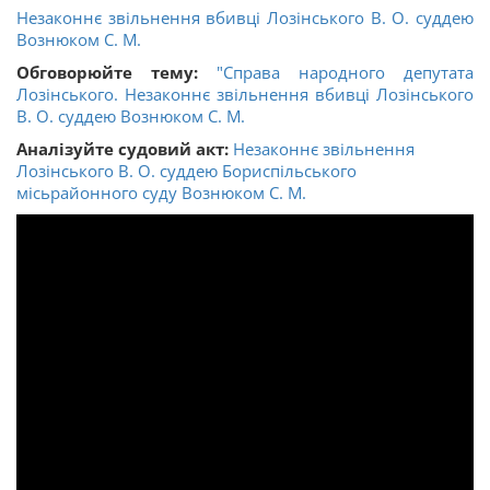
Незаконнє звільнення вбивці Лозінського В. О. суддею
Вознюком С. М.
Обговорюйте тему:
"Справа народного депутата
Лозінського. Незаконнє звільнення вбивці Лозінського
В. О. суддею Вознюком С. М.
Аналізуйте судовий акт:
Незаконнє звільнення
Лозінського В. О. суддею Бориспільського
місьрайонного суду Вознюком С. М.