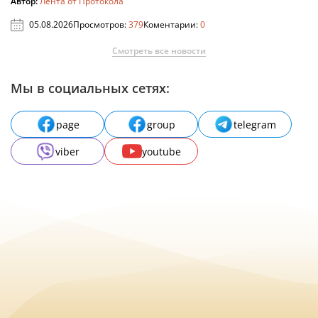
Автор:
Лента от Протокола
05.08.2026
Просмотров:
379
Коментарии:
0
Смотреть все новости
Мы в социальных сетях:
page
group
telegram
viber
youtube