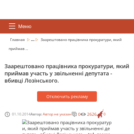
Меню
...
Главная
Заарештовано працівника прокуратури, який
приймав ...
Заарештовано працівника прокуратури, який
приймав участь у звільненні депутата -
вбивці Лозінського.
Отключить рекламу
0
2626
01.10.2014
Автор:
Автор не указан
0