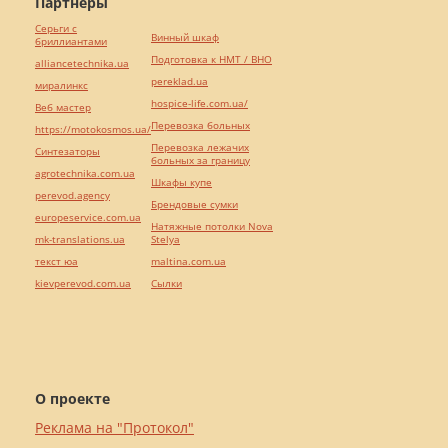
Партнёры
Серьги с
Винный шкаф
бриллиантами
Подготовка к НМТ / ВНО
alliancetechnika.ua
pereklad.ua
миралинкс
hospice-life.com.ua/
Веб мастер
Перевозка больных
https://motokosmos.ua/
Перевозка лежачих
Синтезаторы
больных за границу
agrotechnika.com.ua
Шкафы купе
perevod.agency
Брендовые сумки
europeservice.com.ua
Натяжные потолки Nova
mk-translations.ua
Stelya
текст юа
maltina.com.ua
kievperevod.com.ua
Cылки
О проекте
Реклама на "Протокол"