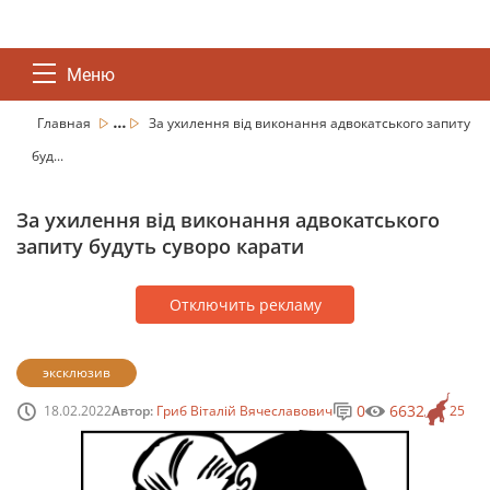
Меню
...
Главная
За ухилення від виконання адвокатського запиту
буд...
За ухилення від виконання адвокатського
запиту будуть суворо карати
Отключить рекламу
эксклюзив
0
6632
18.02.2022
Автор:
Гриб Віталій Вячеславович
25