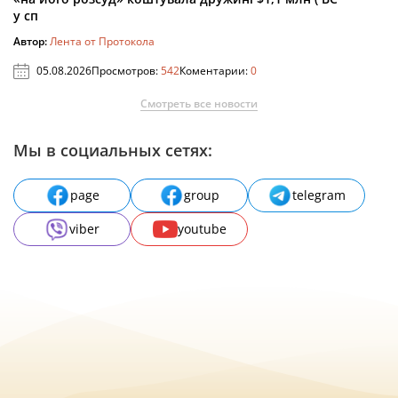
у сп
Автор:
Лента от Протокола
05.08.2026
Просмотров:
542
Коментарии:
0
Смотреть все новости
Мы в социальных сетях:
page
group
telegram
viber
youtube