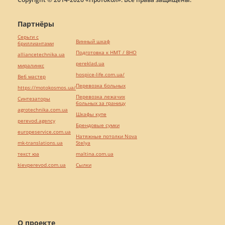
Партнёры
Серьги с
Винный шкаф
бриллиантами
Подготовка к НМТ / ВНО
alliancetechnika.ua
pereklad.ua
миралинкс
hospice-life.com.ua/
Веб мастер
Перевозка больных
https://motokosmos.ua/
Перевозка лежачих
Синтезаторы
больных за границу
agrotechnika.com.ua
Шкафы купе
perevod.agency
Брендовые сумки
europeservice.com.ua
Натяжные потолки Nova
mk-translations.ua
Stelya
текст юа
maltina.com.ua
kievperevod.com.ua
Cылки
О проекте