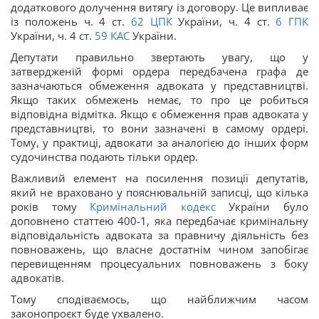
додаткового долучення витягу із договору. Це випливає
із положень ч. 4 ст.
62
ЦПК
України, ч. 4 ст.
6
ГПК
України, ч. 4 ст.
59
КАС
України.
Депутати правильно звертають увагу, що у
затвердженій формі ордера передбачена графа де
зазначаються обмеження адвоката у представництві.
Якщо таких обмежень немає, то про це робиться
відповідна відмітка. Якщо є обмеження прав адвоката у
представництві, то вони зазначені в самому ордері.
Тому, у практиці, адвокати за аналогією до інших форм
судочинства подають тільки ордер.
Важливий елемент на посилення позиції депутатів,
який не враховано у пояснювальній записці, що кілька
років тому
Кримінальний кодекс
України було
доповнено статтею 400-1, яка передбачає кримінальну
відповідальність адвоката за правничу діяльність без
повноважень, що власне достатнім чином запобігає
перевищенням процесуальних повноважень з боку
адвокатів.
Тому сподіваємось, що найближчим часом
законопроєкт буде ухвалено.