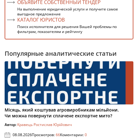
ОБЪЯВИТЕ СОБСТВЕННЫЙ ТЕНДЕР
На выполнение юридической услуги и получите самое
выгодное предложение
КАТАЛОГ ЮРИСТОВ
Поиск исполнителя для решения Вашей проблемы по
фильтрам, показателям и рейтингу
Популярные аналитические статьи
Місяць, який коштував агровиробникам мільйони.
Чи можна повернути сплачене експортне мито?
Автор:
Кравець Ростислав Юрійович
08.08.2026
Просмотров:
66
Коментарии:
0