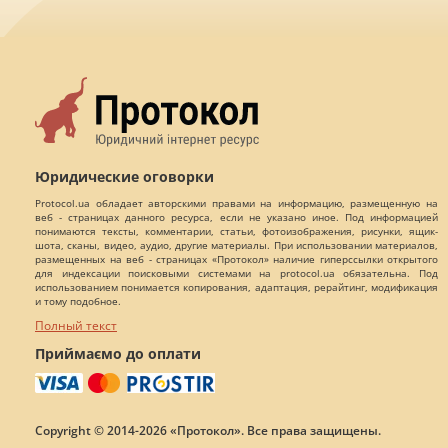
Юридические оговорки
Protocol.ua обладает авторскими правами на информацию, размещенную на
веб - страницах данного ресурса, если не указано иное. Под информацией
понимаются тексты, комментарии, статьи, фотоизображения, рисунки, ящик-
шота, сканы, видео, аудио, другие материалы. При использовании материалов,
размещенных на веб - страницах «Протокол» наличие гиперссылки открытого
для индексации поисковыми системами на protocol.ua обязательна. Под
использованием понимается копирования, адаптация, рерайтинг, модификация
и тому подобное.
Полный текст
Приймаємо до оплати
Copyright © 2014-2026 «Протокол». Все права защищены.