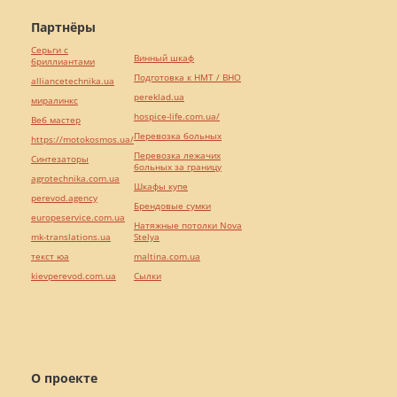
Партнёры
Серьги с
Винный шкаф
бриллиантами
Подготовка к НМТ / ВНО
alliancetechnika.ua
pereklad.ua
миралинкс
hospice-life.com.ua/
Веб мастер
Перевозка больных
https://motokosmos.ua/
Перевозка лежачих
Синтезаторы
больных за границу
agrotechnika.com.ua
Шкафы купе
perevod.agency
Брендовые сумки
europeservice.com.ua
Натяжные потолки Nova
mk-translations.ua
Stelya
текст юа
maltina.com.ua
kievperevod.com.ua
Cылки
О проекте