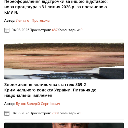
Переоформлення відстрочки за іншою підставою:
нова процедура з 31 липня 2026 р. за постановою
КМУ №
Автор:
Лента от Протокола
04.08.2026
Просмотров:
487
Коментарии:
0
Зловживання впливом за статтею 369-2
Кримінального кодексу України. Питання до
національної імплемен
Автор:
Буняк Валерій Сергійович
04.08.2026
Просмотров:
788
Коментарии:
0