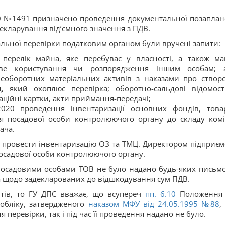
20 №1491 призначено проведення документальної позаплан
декларування від’ємного значення з ПДВ.
льної перевірки податковим органом були вручені запити:
 перелік майна, яке перебуває у власності, а також ма
ове користування чи розпорядження іншим особам; 
необоротних матеріальних активів з наказами про створ
д, який охоплює перевірка; оборотно-сальдові відомост
ційні картки, акти приймання-передачі;
2020 проведення інвентаризації основних фондів, това
я посадової особи контролюючого органу до складу коміс
ача.
провести інвентаризацію ОЗ та ТМЦ. Директором підприєм
посадової особи контролюючого органу.
 посадовими особами ТОВ не було надано будь-яких письм
 щодо задекларованих до відшкодування сум ПДВ.
тів, то ГУ ДПС вважає, що всупереч
пп. 6.10
Положення
хобліку, затвердженого
наказом МФУ від 24.05.1995 №88
,
перевірки, так і під час її проведення надано не було.