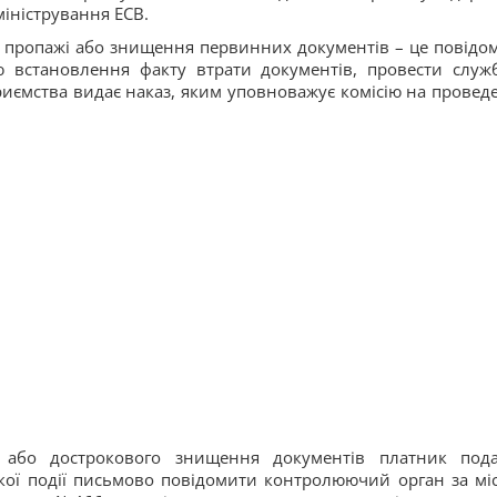
міністрування ЕСВ.
зі пропажі або знищення первинних документів – це повідо
ю встановлення факту втрати документів, провести служ
риємства видає наказ, яким уповноважує комісію на провед
 або дострокового знищення документів платник пода
акої події письмово повідомити контролюючий орган за мі