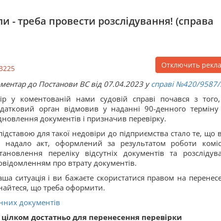
 - треба провести розслідування! (справа
Отключить рекл
3225
ментар до Постанови ВС від 07.04.2023 у
справі
№420/9587/
ір у коментованій нами судовій справі почався з того
датковий орган відмовив у наданні 90-денного терміну
дновлення документів і призначив перевірку.
підставою для такої недовіри до підприємства стало те, що 
 надало акт, оформлений за результатом роботи комісі
тановлення переліку відсутніх документів та розслідув
повідомленням про втрату документів.
ваша ситуація і ви бажаєте скористатися правом на перенес
знайтеся, що треба оформити.
инних документів
 цілком достатньо для перенесення перевірки