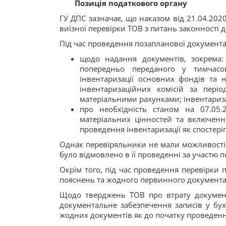
Позиція податкового органу
ГУ ДПС зазначає, що наказом від 21.04.20
виїзної перевірки TOB з питань законності 
Під час проведення позапланової документа
щодо надання документів, зокрема:
попередньо переданого у тимчас
інвентаризації основних фондів та 
інвентаризаційних комісій за періо
матеріальними рахунками; інвентариза
про необхідність станом на 07.05.
матеріальних цінностей та включенн
проведення інвентаризації як спостеріг
Однак перевіряльники не мали можливості 
було відмовлено в її проведенні за участю 
Окрім того, під час проведення перевірки
пояснень та жодного первинного документа
Щодо тверджень ТОВ про втрату докумен
документальне забезпечення записів у бу
жодних документів як до початку проведення 