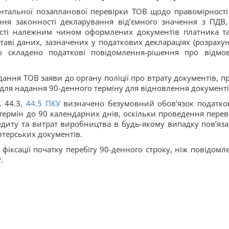
нтальної позапланової перевірки ТОВ щодо правомірності
ня законності декларування від’ємного значення з ПДВ,
ності належним чином оформлених документів платника та
аві даних, зазначених у податкових деклараціях (розрахун
ло складено податкові повідомлення-рішення про відмо
дання ТОВ заяви до органу поліції про втрату документів, пр
 для надання 90-денного терміну для відновлення документі
. 44.3,
44.
5
ПКУ
визначено безумовний обов’язок податко
термін до 90 календарних днів, оскільки проведення перев
диту та витрат виробництва в будь-якому випадку пов’яза
лтерських документів.
фіксації початку перебігу 90-денного строку, ніж повідомл
.