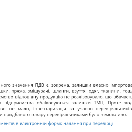
много значення ПДВ є, зокрема, залишки власно імпортов
ки, пряжа, змішувачі, шланги, взуття, одяг, тканини, тощо
ємство відповідну продукцію не реалізовувало, що вбачаєть
у підприємства обліковуються залишки ТМЦ. Проте жо
тво не мало, інвентаризація за участю перевіряльникі
ки придбаного товару перевіряльниками було неможливо.
ентів в електронній формі: надання при перевірці