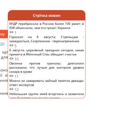
Стрічка новин
КНДР перебросила в Россию более 100 ракет: в
ISW объяснили, чем это грозит Украине
1
аму
Гороскоп на 6 августа: Стрельцам -
замедлиться, Скорпионам - перенапряжение
20
5
6 августа: церковный праздник сегодня, какая
, що
примета в Яблочный Спас обещает счастье
 для
10
Овсянка против гранолы: диетологи
рассказали, что лучше для контроля уровня
воно
сахара в крови
ї зі
11
ання
Можно ли заваривать чайный пакетик дважды:
ответ экспертов
12
ення
Небольшая группа змей вторглась и захватила
целый остров: как им это удалось
11
Супруги купили дешевый дом в Италии, но
вскоре обнаружился главный подвох
11