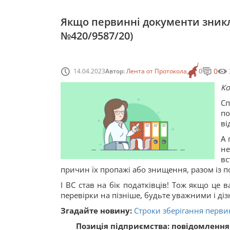
Якщо первинні документи зникли
№420/9587/20)
0
14.04.2023
Автор:
Лента от Протокола
0
Ко
Сп
по
ві
А 
не
вс
причин їх пропажі або знищення, разом із 
І ВС став на бік податківців! Тож якщо це 
перевірки на пізніше, будьте уважними і ді
Згадайте новину:
Строки зберігання перв
Позиція підприємства: повідомлення