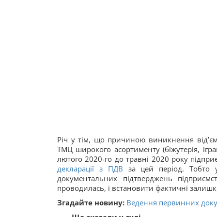
Річ у тім, що причиною виникнення від’є
ТМЦ широкого асортименту (біжутерія, іграш
лютого 2020-го до травні 2020 року підпри
декларації з ПДВ
за цей період. Тобто 
документальних підтверджень підприємс
проводилась, і встановити фактичні залиш
Згадайте новину:
Ведення первинних докум