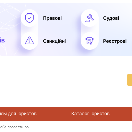
исы для юристов
Каталог юристов
ба провести ро...