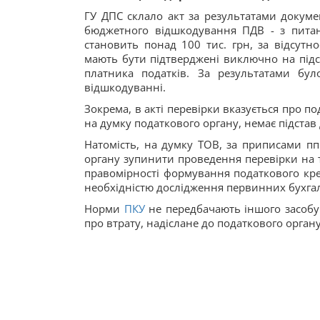
ГУ ДПС склало акт за результатами докуме
бюджетного відшкодування ПДВ - з питан
становить понад 100 тис. грн, за відсут
мають бути підтверджені виключно на підст
платника податків. За результатами бу
відшкодуванні.
Зокрема, в акті перевірки вказується про по
на думку податкового органу, немає підстав
Натомість, на думку ТОВ, за приписами пп
органу зупинити проведення перевірки на 
правомірності формування податкового кре
необхідністю дослідження первинних бухга
Норми
ПКУ
не передбачають іншого засобу 
про втрату, надіслане до податкового органу