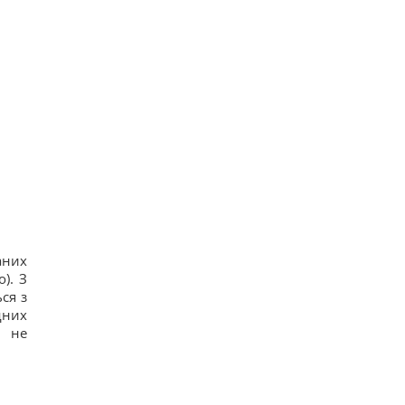
аних
). З
ся з
дних
в не