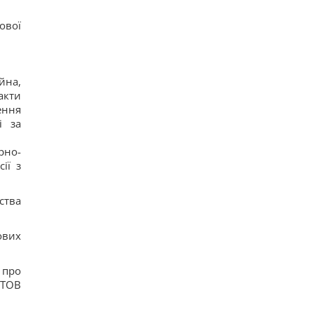
ової
йна,
акти
ення
і за
рно-
ії з
ства
ових
 про
 ТОВ