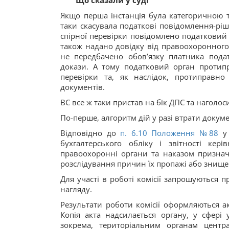
Що сказали у суді
Якщо перша інстанція була категоричною та
таки скасувала податкові повідомлення-рі
спірної перевірки повідомлено податковий
також надано довідку від правоохоронног
не передбачено обов’язку платника подат
докази. А тому податковий орган протип
перевірки та, як наслідок, протиправн
документів.
ВС все ж таки пристав на бік ДПС та наголо
По-перше, алгоритм дій у разі втрати доку
Відповідно до
п. 6.10 Положення №88
у 
бухгалтерського обліку і звітності ке
правоохоронні органи та наказом признача
розслідування причин їх пропажі або знище
Для участі в роботі комісії запрошуються 
нагляду.
Результати роботи комісії оформляються а
Копія акта надсилається органу, у сфері 
зокрема, територіальним органам центр