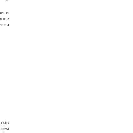
мити
бове
ення
тків
сцем