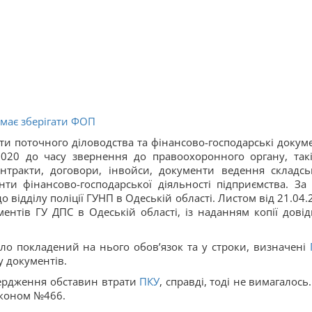
 має зберігати ФОП
ти поточного діловодства та фінансово-господарські докум
2.2020 до часу звернення до правоохоронного органу, такі
онтракти, договори, інвойси, документи ведення складсь
нти фінансово-господарської діяльності підприємства. За
 відділу поліції ГУНП в Одеській області. Листом від 21.04.
ентів ГУ ДПС в Одеській області, із наданням копії довід
ло покладений на нього обов’язок та у строки, визначені
 документів.
ердження обставин втрати
ПКУ
, справді, тоді не вимагалось
Законом №466.