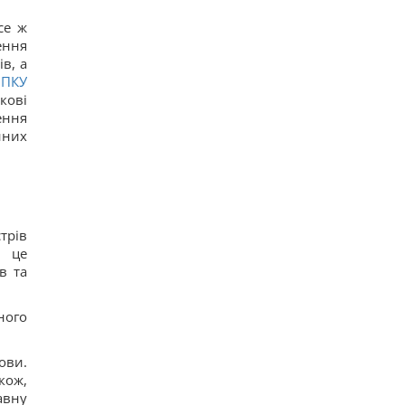
се ж
ення
в, а
и
ПКУ
кові
ення
нних
трів
о це
в та
ного
ови.
кож,
авну