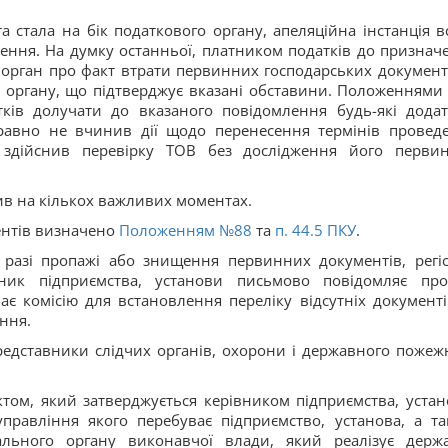
 стала на бік податкового органу, апеляційна інстанція в
шення. На думку останньої, платником податків до признач
 орган про факт втрати первинних господарських документі
о органу, що підтверджує вказані обставини. Положенням
ків долучати до вказаного повідомлення будь-які додат
равно не вчинив дії щодо перенесення термінів провед
о здійснив перевірку ТОВ без дослідження його перви
сив на кількох важливих моментах.
ментів визначено
Положенням №88
та
п. 44.
5
ПКУ
.
разі пропажі або знищення первинних документів, регіс
рівник підприємства, установи письмово повідомляє пр
є комісію для встановлення переліку відсутніх документі
ння.
представники слідчих органів, охорони і державного пожеж
ктом, який затверджується керівником підприємства, устан
управління якого перебуває підприємство, установа, а та
ального органу виконавчої влади, який реалізує держ