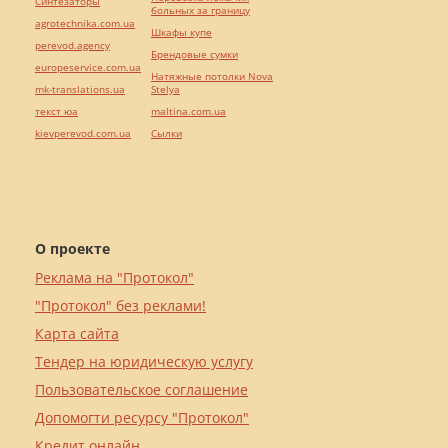
Синтезаторы
больных за границу
agrotechnika.com.ua
Шкафы купе
perevod.agency
Брендовые сумки
europeservice.com.ua
Натяжные потолки Nova
mk-translations.ua
Stelya
текст юа
maltina.com.ua
kievperevod.com.ua
Cылки
О проекте
Реклама на "Протокол"
"Протокол" без реклами!
Карта сайта
Тендер на юридическую услугу
Пользовательское соглашение
Допомогти ресурсу "Протокол"
Кредит онлайн