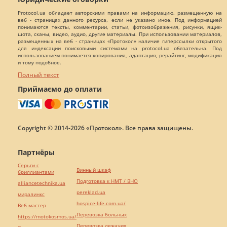
Protocol.ua обладает авторскими правами на информацию, размещенную на
веб - страницах данного ресурса, если не указано иное. Под информацией
понимаются тексты, комментарии, статьи, фотоизображения, рисунки, ящик-
шота, сканы, видео, аудио, другие материалы. При использовании материалов,
размещенных на веб - страницах «Протокол» наличие гиперссылки открытого
для индексации поисковыми системами на protocol.ua обязательна. Под
использованием понимается копирования, адаптация, рерайтинг, модификация
и тому подобное.
Полный текст
Приймаємо до оплати
Copyright © 2014-2026 «Протокол». Все права защищены.
Партнёры
Серьги с
Винный шкаф
бриллиантами
Подготовка к НМТ / ВНО
alliancetechnika.ua
pereklad.ua
миралинкс
hospice-life.com.ua/
Веб мастер
Перевозка больных
https://motokosmos.ua/
Перевозка лежачих