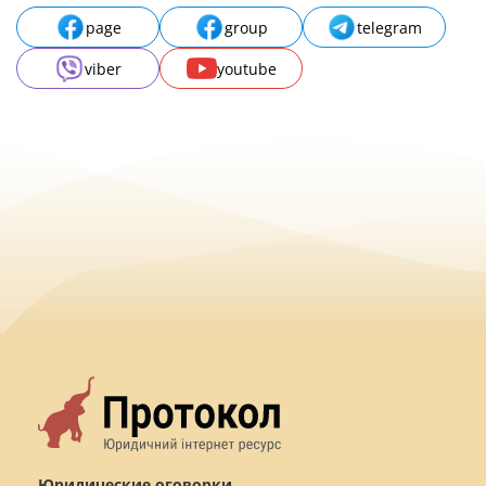
page
group
telegram
viber
youtube
Юридические оговорки