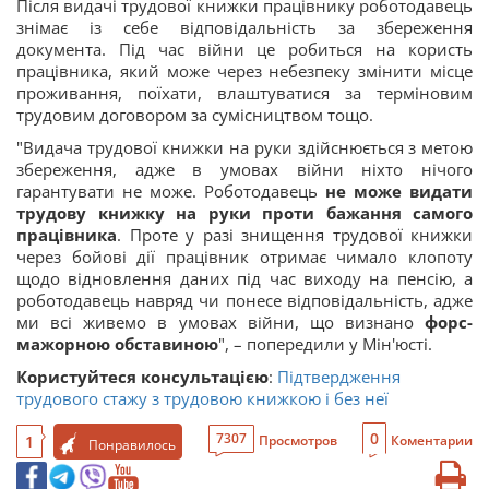
Після видачі трудової книжки працівнику роботодавець
знімає із себе відповідальність за збереження
документа. Під час війни це робиться на користь
працівника, який може через небезпеку змінити місце
проживання, поїхати, влаштуватися за терміновим
трудовим договором за сумісництвом тощо.
"Видача трудової книжки на руки здійснюється з метою
збереження, адже в умовах війни ніхто нічого
гарантувати не може. Роботодавець
не може видати
трудову книжку на руки проти бажання самого
працівника
. Проте у разі знищення трудової книжки
через бойові дії працівник отримає чимало клопоту
щодо відновлення даних під час виходу на пенсію, а
роботодавець навряд чи понесе відповідальність, адже
ми всі живемо в умовах війни, що визнано
форс-
мажорною обставиною
", – попередили у Мін'юсті.
Користуйтеся консультацією
:
Підтвердження
трудового стажу з трудовою книжкою і без неї
0
7307
1
Просмотров
Коментарии
Понравилось