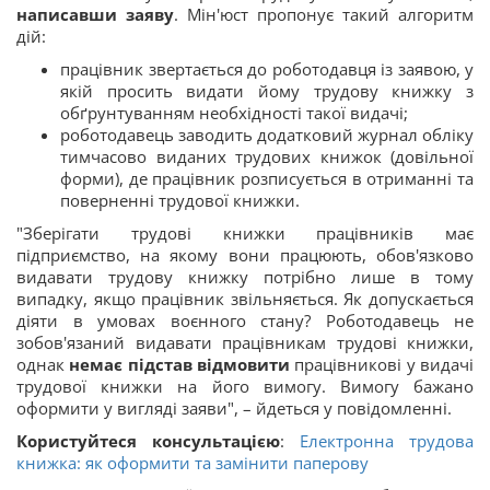
написавши заяву
. Мін'юст пропонує такий алгоритм
дій:
працівник звертається до роботодавця із заявою, у
якій просить видати йому трудову книжку з
обґрунтуванням необхідності такої видачі;
роботодавець заводить додатковий журнал обліку
тимчасово виданих трудових книжок (довільної
форми), де працівник розписується в отриманні та
поверненні трудової книжки.
"Зберігати трудові книжки працівників має
підприємство, на якому вони працюють, обов'язково
видавати трудову книжку потрібно лише в тому
випадку, якщо працівник звільняється. Як допускається
діяти в умовах воєнного стану? Роботодавець не
зобов'язаний видавати працівникам трудові книжки,
однак
немає підстав відмовити
працівникові у видачі
трудової книжки на його вимогу. Вимогу бажано
оформити у вигляді заяви", – йдеться у повідомленні.
Користуйтеся консультацією
:
Електронна трудова
книжка: як оформити та замінити паперову