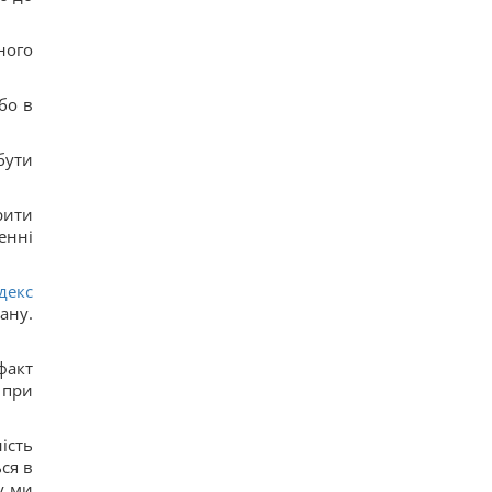
ного
бо в
бути
рити
енні
декс
ану.
факт
 при
ість
ся в
у ми