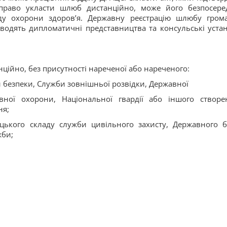
 право укласти шлюб дистанційно, може його безпосере
аду охорони здоров’я. Державну реєстрацію шлюбу гром
оводять дипломатичні представництва та консульські уста
ційно, без присутності нареченої або нареченого:
 безпеки, Служби зовнішньої розвідки, Державної
вної охорони, Національної гвардії або іншого створе
ня;
ицького складу служби цивільного захисту, Державного 
жби;