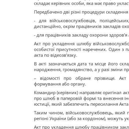
складає керівник особи, яка має право укла
Передбачено дві різні процедури складення 
- для військовослужбовців, поліцейськи
дистанційно, окрім працівників закладів охо
- для працівників закладу охорони здоров’я 
Акт про укладення шлюбу військовослужбо
особистої присутності наречених. Один з п
акта по відеозв’язку.
В акті зазначається дата та місце його скл
народження, громадянство, а у разі зміни п
– відомості про обране прізвище. Акт 
формування або органу.
Командир (керівник) направляє оригінал акт
про шлюб в паперовій формі та внесення інф
юстиції, який забезпечить пересилання Акта
Таким чином, військовослужбовець, який п
регіоні України (або за кордоном), можуть 
Акт про укладення шлюбу працівником закла