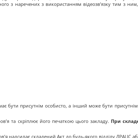
ного з наречених з використанням відеозв’язку тим з ним,
має бути присутнім особисто, а інший може бути присутнім
ов’я та скріплює його печаткою цього закладу.
При склад
в’я надсилає складений Акт до будь-якого відділу ДРАЦС аб