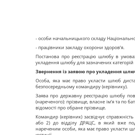
- особи начальницького складу Національно
- працівники закладу охорони здоров’я.
Постанова про реєстрацію шлюбу в умовах
укладення шлюбу для зазначених категорій 
Звернення із заявою про укладення шлю
Особа, яка має право укласти шлюб дист
безпосередньому командиру (керівнику).
Заява про державну реєстрацію шлюбу пови
(нареченого): прізвище, власне ім’я та по ба
відомості про обране прізвище.
Командир (керівник) засвідчує справжність 
або 2) до відділу ДРАЦС, в який вже п
нареченим особи, яка має право укласти шл
юстиції.