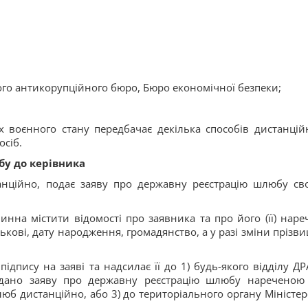
го антикорупційного бюро, Бюро економічної безпеки;
 воєнного стану передбачає декілька способів дистанцій
осіб.
бу до керівника
анційно, подає заяву про державну реєстрацію шлюбу св
нна містити відомості про заявника та про його (її) наре
тькові, дату народження, громадянство, а у разі зміни прізв
підпису на заяві та надсилає її до 1) будь-якого відділу ДР
одано заяву про державну реєстрацію шлюбу нареченою
юб дистанційно, або 3) до територіального органу Міністер