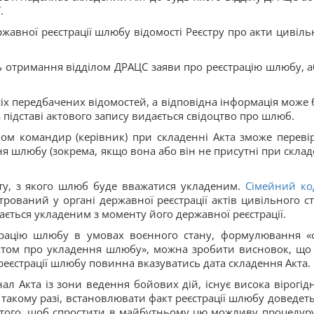
.
ержавної реєстрації шлюбу відомості Реєстру про акти цивіль
ь отримання відділом ДРАЦС заяви про реєстрацію шлюбу, а
іх передбачених відомостей, а відповідна інформація може 
 підставі актового запису видається свідоцтво про шлюб.
ом командир (керівник) при складенні Акта зможе переві
я шлюбу (зокрема, якщо вона або він не присутні при склад
ту, з якого шлюб буде вважатися укладеним.
Сімейний ко
рований у органі державної реєстрації актів цивільного ст
ється укладеним з моменту його державної реєстрації.
трацію шлюбу в умовах воєнного стану, формулювання «
актом про укладення шлюбу», можна зробити висновок, що
реєстрації шлюбу повинна вказуватись дата складення Акта.
л Акта із зони ведення бойових дій, існує висока вірогідн
такому разі, встановлювати факт реєстрації шлюбу доведеть
 того, щоб спростити в майбутньому цю можливу процедур