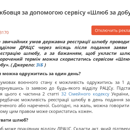
ужбовця за допомогою сервісу «Шлюб за доб
Отключить рекл
3170
а звичайних умов державна реєстрації шлюбу проводи
ідділом ДРАЦС через місяць після подання заяви
еєстрацію шлюбу, а за бажанням, щоб укласти шл
корочений термін можна скористатись сервісом «Шлю
бу». ( Джерело:
ЗіБ
)
 можна одружитись за один день?
умовах воєнного стану є можливість одружитись за 1 д
ернувшись із заявою до будь-якого відділу РАЦСу. Підст
я цього є частина 2 статті
32
Сімейного кодексу
України,
редбачає можливість реєстрації шлюбу в день подання за
еченого або нареченої. Сьогодні, на жаль, можна говорити
 тому цим правом може скористатись кожен.
увати шлюб?
б може працівник відділу ДРАЦС. Скласти акт, який підтвер