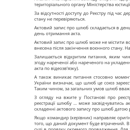
територіального органу Міністерства юстиції
За відсутності доступу до Реєстру під час д
стану не перевіряються.
Актовий запис про шлюб складається в ден
день отримання акта.
Актовий запис про шлюб може не містити вс
внесена після закінчення воєнного стану. На
Залишається відкритим питання, яким чин
згоду нареченої або нареченого на укладенн
акта по відеозв’язку).
А також виникає питання стосовно момен
України визначає, що шлюб це союз зареєст
Таким чином, за загальних умов шлюб вважа
З огляду на вжите у Постанові про реєс
реєстрації шлюбу … може засвідчуватись 
складенні актового запису про шлюб датою 
Якщо командир (керівник) направляє оригіна
того, що даний документ буде втрачений. В 
суді в порядку окремого провадження. Для