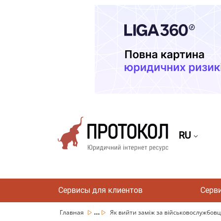
RU
Сервисы для клиентов
Серв
...
Главная
Як вийти заміж за військовослужбовця