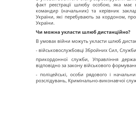
факт реєстрації шлюбу особою, яка має
командир (начальник) та керівник закл
України, які перебувають за кордоном, пр
України.
Чи можна укласти шлюб дистанційно?
В умовах війни можуть укласти шлюб дистан
- військовослужбовці Збройних Сил, Служби
прикордонної служби, Управління держа
відповідно за закону військового формуван
- поліцейські, особи рядового і начальн
розслідувань, Кримінально-виконавчої слу