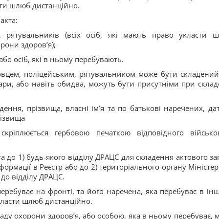
сти шлюб дистанційно.
акта:
х, рятувальників (всіх осіб, які мають право укласти 
рони здоров’я);
або осіб, які в ньому перебувають.
вцем, поліцейським, рятувальником може бути складений
ари, або навіть обидва, можуть бути присутніми при склад
адення, прізвища, власні ім’я та по батькові наречених, дат
різвища
скріплюється гербовою печаткою відповідного військо
а до 1) будь-якого відділу ДРАЦС для складення актового за
ормації в Реєстр або до 2) територіального органу Міністер
 до відділу ДРАЦС.
еребуває на фронті, та його наречена, яка перебуває в ін
укласти шлюб дистанційно.
ду охорони здоров’я, або особою, яка в ньому перебуває, 