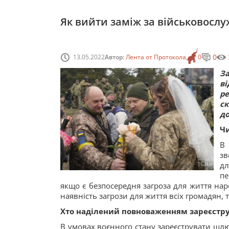
Як вийти заміж за військовосл
0
13.05.2022
Автор:
Лента от Протокола
0
З
в
р
с
до
Чи
В 
зв
дл
пе
якщо є безпосередня загроза для життя нар
наявність загрози для життя всіх громадян,
Хто наділений повноваженням зареєстр
В умовах воєнного стану зареєструвати шлю