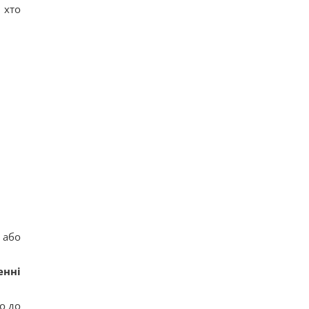
 хто
 або
енні
о до