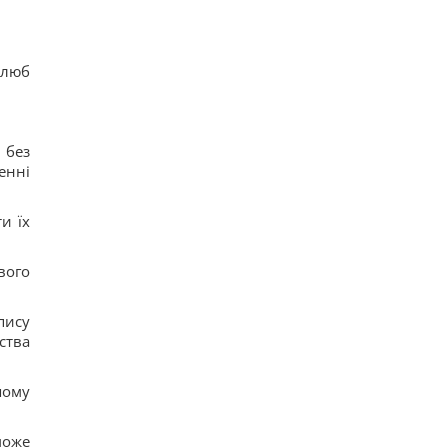
шлюб
 без
енні
и їх
вого
пису
ства
шому
може