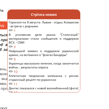
у»
Стрічка новин
Гороскоп на 8 августа: Львам - отдых, Козерогам
аму
- встреча с родными
1
ться
В уголовном деле рынка "Столичный"
материалами стали сообщения о поддержке
 про
ВСУ, - СМИ
юб в
3
б за
Навроцкий заявил о поддержке украинской
армии, но вспомнил о "флагах Бандеры"
9
Украинцы высказали мнение, когда закончится
война, - результаты опроса
ень,
10
авою
Аппетитная творожная запеканка с рисом:
 яка
старинный рецепт по-украински
яви,
11
 про
Дантес показался с новой возлюбленной (фото)
10
Ryanair добавил еще больше рейсов в Марокко:
сразу три из них – из Польши
15
джує