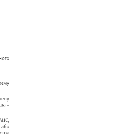
владельцам новых телевизоров
18
Ученые нашли отпечатки пальцев на керамике
возрастом 8000 лет: что их удивило
17
Украина ставит Путина на предвыборные часы,
- Newsweek
14
Такое оружие есть только в нескольких странах:
Зеленский о создании украинской баллистики
17
ного
Часть ракеты SpaceX разбилась о Луну: ученые
рассказали, что увидели в телескоп
25
оєму
чену
ища –
АЦС,
 або
ства