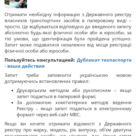
Отримати необхідну інформацію з Державного реєстру
власників транспортних засобів в паперовому виді –
просто. Це відбувається відповідно до введеного запиту
абсолютно будь-якої фізичної особи або ж юрособи, за
тієї умови, що ідентифікація була пройдена успішно.
Запит може подаватися незалежно від місця реєстрації
фізичної особи або юрособи.
Пользуйтесь консультацией:
Дубликат техпаспорта
- ваши действия
Запит треба заповнити українською мовою
дотримуючись встановлених правил:
Друкарським методом або рукописним – якщо
запит подається в паперовій формі;
За допомогою комп’ютерних методів ведення
Реєстру – якщо запит подається в електронному
форматі через веб-сайт МВС.
Якщо ви хочете отримати відомості з Державного
реєстру про марку, модель, рік випуску, об’єм двигуна
транспортного засобу, що цікавить вас, (якщо запит