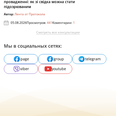
провадженні: як зі свідка можна стати
підозрюваним
Автор:
Лента от Протокола
05.08.2026
Просмотров:
441
Коментарии:
1
Смотреть все консультации
Мы в социальных сетях:
page
group
telegram
viber
youtube