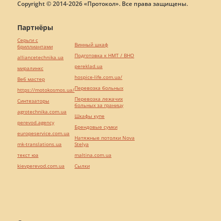
Copyright © 2014-2026 «Протокол». Все права защищены.
Партнёры
Серьги с
Винный шкаф
бриллиантами
Подготовка к НМТ / ВНО
alliancetechnika.ua
pereklad.ua
миралинкс
hospice-life.com.ua/
Веб мастер
Перевозка больных
https://motokosmos.ua/
Перевозка лежачих
Синтезаторы
больных за границу
agrotechnika.com.ua
Шкафы купе
perevod.agency
Брендовые сумки
europeservice.com.ua
Натяжные потолки Nova
mk-translations.ua
Stelya
текст юа
maltina.com.ua
kievperevod.com.ua
Cылки