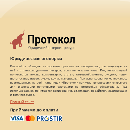
Юридические оговорки
Protocol.ua обладает авторскими правами на информацию, размещенную на
веб - страницах данного ресурса, если не указано иное. Под информацией
понимаются тексты, комментарии, статьи, фотоизображения, рисунки, ящик-
шота, сканы, видео, аудио, другие материалы. При использовании материалов,
размещенных на веб - страницах «Протокол» наличие гиперссылки открытого
для индексации поисковыми системами на protocol.ua обязательна. Под
использованием понимается копирования, адаптация, рерайтинг, модификация
и тому подобное.
Полный текст
Приймаємо до оплати