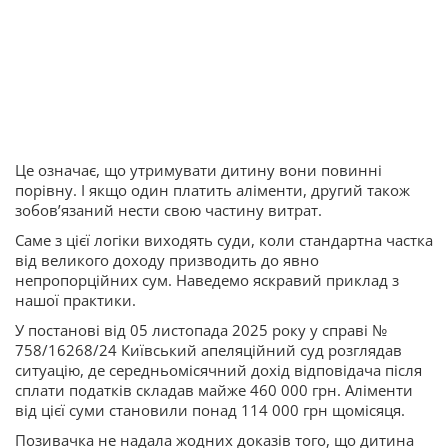
Це означає, що утримувати дитину вони повинні
порівну. І якщо один платить аліменти, другий також
зобов’язаний нести свою частину витрат.
Саме з цієї логіки виходять суди, коли стандартна частка
від великого доходу призводить до явно
непропорційних сум. Наведемо яскравий приклад з
нашої практики.
У постанові від 05 листопада 2025 року у справі №
758/16268/24 Київський апеляційний суд розглядав
ситуацію, де середньомісячний дохід відповідача після
сплати податків складав майже 460 000 грн. Аліменти
від цієї суми становили понад 114 000 грн щомісяця.
Позивачка не надала жодних доказів того, що дитина