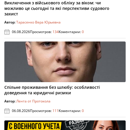
Виключення з військового обліку за віком: чи
можливо це сьогодні та які перспективи судового
захист
Автор:
Тарасенко Вера Юрьевна
06.08.2026
Просмотров:
134
Коментарии:
0
Спільне проживання без шлюбу: особливості
доведення та юридичні ризики
Автор:
Лента от Протокола
06.08.2026
Просмотров:
111
Коментарии:
0