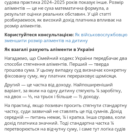
судова практика 2024–2025 років показує інше. Розмір
аліментів — це не суха математична формула, а
результат оцінки реальних обставин. У цій статті
розбираємося, як високий дохід платника впливає на
розмір аліментів.
Користуйтеся консультацією:
Як військовослужбовцю
зменшити розмір аліментів на дитину
Як взагалі рахують аліменти в Україні
Нагадаємо, що Сімейний кодекс України передбачає два
способи стягнення аліментів. Перший — тверда
грошова сума. У цьому випадку суд визначає конкретну
фіксовану суму, яку платник перераховує щомісяця.
Другий — це частка від доходу. Найпоширеніший
варіант, за яким на одну дитину стягують ¼ заробітку,
на двох — ⅓, на трьох і більше — ½ доходу.
На практиці, якщо позивач просить стягнути стандартну
частку, суди зазвичай не ставлять це під сумнів. Дохід
середній — питань немає, ¼ і крапка. Інша справа, коли
дохід платника значний. Тоді стандартна частка ¼
перетворюється на відчутну суму, і саме тут логіка судів