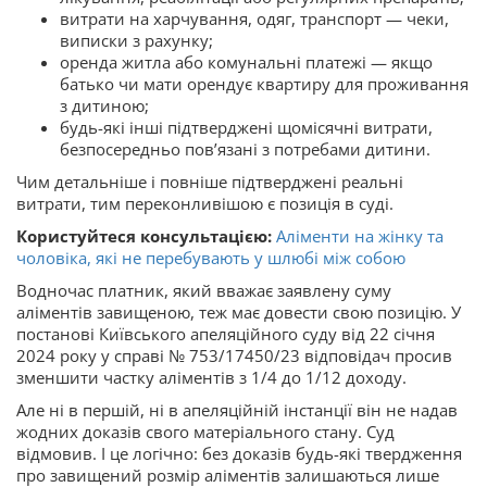
витрати на харчування, одяг, транспорт — чеки,
виписки з рахунку;
оренда житла або комунальні платежі — якщо
батько чи мати орендує квартиру для проживання
з дитиною;
будь-які інші підтверджені щомісячні витрати,
безпосередньо пов’язані з потребами дитини.
Чим детальніше і повніше підтверджені реальні
витрати, тим переконливішою є позиція в суді.
Користуйтеся консультацією:
Аліменти на жінку та
чоловіка, які не перебувають у шлюбі між собою
Водночас платник, який вважає заявлену суму
аліментів завищеною, теж має довести свою позицію. У
постанові Київського апеляційного суду від 22 січня
2024 року у справі № 753/17450/23 відповідач просив
зменшити частку аліментів з 1/4 до 1/12 доходу.
Але ні в першій, ні в апеляційній інстанції він не надав
жодних доказів свого матеріального стану. Суд
відмовив. І це логічно: без доказів будь-які твердження
про завищений розмір аліментів залишаються лише