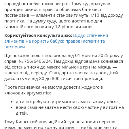
справді потребує таких витрат. Тому суд врахував
принцип рівності прав та обов’язків батьків, і
постановив — аліменти становитимуть 1/10 від доходу
платника. На думку суду, цього достатньо для
гармонійного розвитку 12-річної дитини.
Користуйтеся консультацією:
Щодо стягнення
аліментів на користь бабусі: правові аспекти та
висновки
Ще показовішою є постанова від 01 жовтня 2025 року у
справі № 756/6405/24. Там дохід відповідача коливався
від сотень тисяч до майже мільйона грн на місяць —
залежно від періоду. Стандартна частка на двох дітей
давала суми від 80 до 800 тисяч грн щомісяця.
Проте позивачка не змогла довести жодного з
ключових аргументів:
діти потребують утримання саме в такому обсязі;
вона сама не здатна нести свою частину витрат на
дітей.
Тому Київський апеляційний суд встановив верхню
межу: аліменти на кожну дитину — не більше десяти