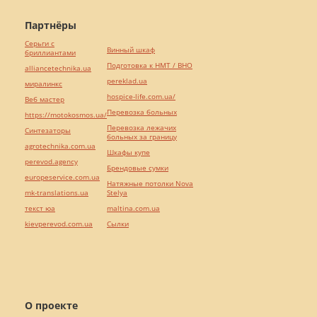
Партнёры
Серьги с
Винный шкаф
бриллиантами
Подготовка к НМТ / ВНО
alliancetechnika.ua
pereklad.ua
миралинкс
hospice-life.com.ua/
Веб мастер
Перевозка больных
https://motokosmos.ua/
Перевозка лежачих
Синтезаторы
больных за границу
agrotechnika.com.ua
Шкафы купе
perevod.agency
Брендовые сумки
europeservice.com.ua
Натяжные потолки Nova
mk-translations.ua
Stelya
текст юа
maltina.com.ua
kievperevod.com.ua
Cылки
О проекте