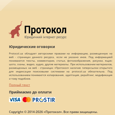
Юридические оговорки
Protocol.ua обладает авторскими правами на информацию, размещенную на
веб - страницах данного ресурса, если не указано иное. Под информацией
понимаются тексты, комментарии, статьи, фотоизображения, рисунки, ящик-
шота, сканы, видео, аудио, другие материалы. При использовании материалов,
размещенных на веб - страницах «Протокол» наличие гиперссылки открытого
для индексации поисковыми системами на protocol.ua обязательна. Под
использованием понимается копирования, адаптация, рерайтинг, модификация
и тому подобное.
Полный текст
Приймаємо до оплати
Copyright © 2014-2026 «Протокол». Все права защищены.