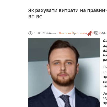
Як рахувати витрати на правнич
ВП ВС
0
15.05.2026
Автор:
Лента от Протокола
0
Я
а
ад
н
ро
Пі
ка
пр
ви
ін
За
ад
п