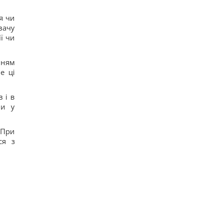
я чи
вачу
ї чи
нням
е ці
 і в
ви у
 При
ся з