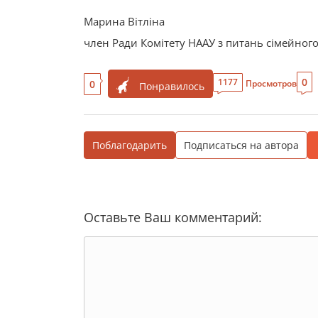
Марина Вітліна
член Ради Комітету НААУ з питань сімейног
0
1177
0
Просмотров
Понравилось
Поблагодарить
Подписаться на автора
Оставьте Ваш комментарий: