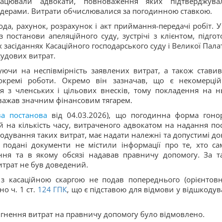
рацювали адвокати, повноваження яких підтверджува
дерами. Витрати обчислювалися за погодинною ставкою.
ода, рахунок, розрахунок і акт приймання-передачі робіт. У
 постанови апеляційного суду, зустрічі з клієнтом, підгот
 засіданнях Касаційного господарського суду і Великої Палат
судових витрат.
уючи на неспівмірність заявлених витрат, а також ставив
 окремі роботи. Окремо він зазначав, що є некомерці
ся з членських і цільових внесків, тому покладення на н
важав значним фінансовим тягарем.
ва постанова
від 04.03.2026), що погодинна форма гоно
й на кількість часу, витраченого адвокатом на надання пос
кодування таких витрат, має надати належні та допустимі до
подані документи не містили інформації про те, хто са
ання та в якому обсязі надавав правничу допомогу. За т
итрат не був доведений.
з касаційною скаргою не подав попереднього (орієнтовн
о ч. 1 ст.
124
ГПК
, що є підставою для відмови у відшкодув
тягнення витрат на правничу допомогу було відмовлено.