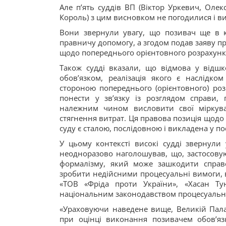
Але пʼять суддів ВП (Віктор Уркевич, Оле
Король) з цим висновком не погодилися і 
Вони звернули увагу, що позивач ще в к
правничу допомогу, а згодом подав заяву пр
щодо попереднього орієнтовного розрахунк
Також судді вказали, що відмова у відш
обов’язком, реалізація якого є наслід
стороною попереднього (орієнтовного) розр
понести у зв’язку із розглядом справи,
належним чином висловити свої міркува
стягнення витрат. Ця правова позиція щодо 
суду є сталою, послідовною і викладена у по
У цьому контексті високі судді звернули
неодноразово наголошував, що, застосову
формалізму, який може зашкодити справе
зробити недійсними процесуальні вимоги, в
«ТОВ «Фріда проти України», «Хасан Ту
національним законодавством процесуально
«Ураховуючи наведене вище, Великій Пала
при оцінці виконання позивачем обов’яз