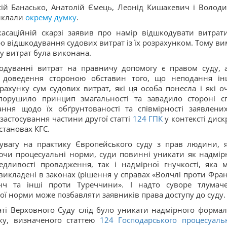
ксій Банасько, Анатолій Ємець, Леонід Кишакевич і Волод
виклали
окрему думку
.
асаційній скарзі заявив про намір відшкодувати витрат
о відшкодування судових витрат із їх розрахунком. Тому ви
у витрат була виконана.
кодуванні витрат на правничу допомогу є правом суду, 
ком доведення стороною обставин того, що неподання і
ахунку сум судових витрат, які ця особа понесла і які оч
 порушило принцип змагальності та завадило стороні с
ння щодо їх обґрунтованості та співмірності заявлени
застосування частини другої статті
124
ГПК
у контексті диск
становах КГС.
 увагу на практику Європейського суду з прав людини, 
ючи процесуальні норми, суди повинні уникати як надмір
дливості провадження, так і надмірної гнучкості, яка 
икладені в законах (рішення у справах «Волчлі проти Франц
нч та інші проти Туреччини». І надто суворе тлумач
ї норми може позбавляти заявників права доступу до суду.
ті Верховного Суду слід було уникати надмірного формал
ку, визначеного статтею
124
Господарського процесуаль