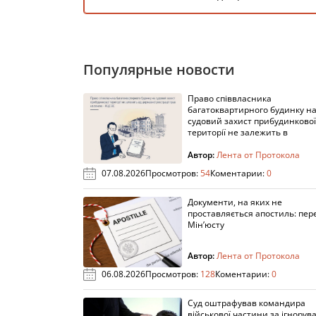
Популярные новости
Право співвласника
багатоквартирного будинку н
судовий захист прибудинкової
території не залежить в
Автор:
Лента от Протокола
07.08.2026
Просмотров:
54
Коментарии:
0
Документи, на яких не
проставляється апостиль: пере
Мін’юсту
Автор:
Лента от Протокола
06.08.2026
Просмотров:
128
Коментарии:
0
Суд оштрафував командира
військової частини за ігнорув