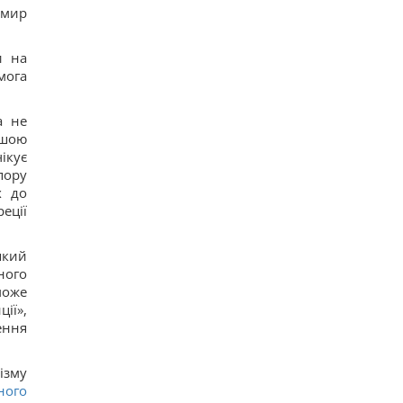
Гороскоп на 8 августа: Львам - отдых, Козерогам
имир
- встреча с родными
24
В уголовном деле рынка "Столичный"
и на
материалами стали сообщения о поддержке
мога
ВСУ, - СМИ
16
Навроцкий заявил о поддержке украинской
а не
армии, но вспомнил о "флагах Бандеры"
ншою
15
ікує
Украинцы высказали мнение, когда закончится
война, - результаты опроса
пору
14
х до
Аппетитная творожная запеканка с рисом:
реції
старинный рецепт по-украински
14
Дантес показался с новой возлюбленной (фото)
який
18
ного
може
ії»,
ення
ізму
ного