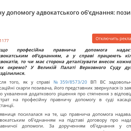
у допомогу адвокатського обʼєднання: пози
Отключить рекл
1177
кщо професійна правнича допомога надаєт
двокатським об’єднанням, а у справі працюють кі
вокатів, то чи має сторона деталізувати внесок кожно
их окремо? У Великій Палаті Верховного Суду д
зділилися.
сля того, як у справі
№359/8573/20
ВП ВС задоволь
саційні скарги позивача, його представник звернулася із за
о ухвалення додаткового рішення про стягнення з відпові
трат на професійну правничу допомогу в суді касаці
станції.
явниця посилалася на те, що правнича допомога надава
вокатським об’єднанням на підставі договору про над
равничої допомоги. За дорученням об’єднання у сп