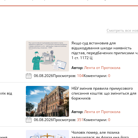
Смотреть все но
Якщо суд встановив для
а
відшкодування шкоди наявність
підстав, передбачених приписами ч
1 ст. 1172 Ц
Автор:
Лента от Протокола
06.08.2026
Просмотров:
104
Коментарии:
0
НБУ змінив правила примусового
лік від
списання коштів: що зміниться для
боржників
Автор:
Лента от Протокола
06.08.2026
Просмотров:
351
Коментарии:
0
Чоловік помер, але позика
ання
залишилася: як фраза «на його