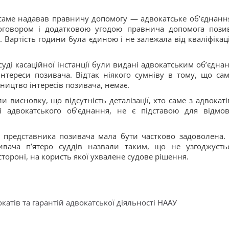
саме надавав правничу допомогу — адвокатське об’єднанн
договором і додатковою угодою правнича допомога пози
Вартість години була єдиною і не залежала від кваліфікаці
ді касаційної інстанції були видані адвокатським об’єдна
інтереси позивача. Відтак ніякого сумніву в тому, що сам
ицтво інтересів позивача, немає.
 висновку, що відсутність деталізації, хто саме з адвокатів
і адвокатського об’єднання, не є підставою для відмо
а представника позивача мала бути частково задоволена.
вача п’ятеро суддів назвали таким, що не узгоджуєть
ороні, на користь якої ухвалене судове рішення.
катів та гарантій адвокатської діяльності НААУ