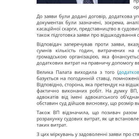
п
ор
До заяви були додані договір, додаткова уг
документах були зазначені, зокрема, аналіз
касаційної скарги, представництво в судових
також підготовка заяви про відшкодування 
Відповідач заперечував проти заяви, вказ
сумнів кількість годин, витрачених на
громадською організацією, яка фінансуєть
додаткових витрат на правничу допомогу в
Велика Палата виходила з того (
додатко
базується на погодинній ставці, помножені
Відповідно, сторона, яка претендує на відш
фактично виконаних робіт. На думку ВП, 
адвокатів від імені адвокатського об’єдн
обставин суд дійшов висновку, що розмір в
Також ВП відзначила, що позивач разом 
розрахунку судових витрат, як це встановлен
таких витрат.
З цих міркувань у задоволенні заяви про с