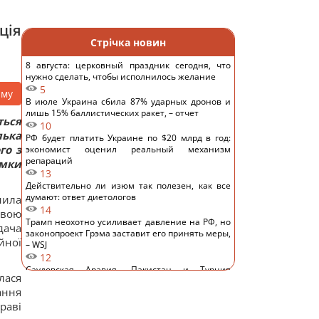
ція
Стрічка новин
8 августа: церковный праздник сегодня, что
нужно сделать, чтобы исполнилось желание
5
аму
В июле Украина сбила 87% ударных дронов и
лишь 15% баллистических ракет, – отчет
ься
10
лька
РФ будет платить Украине по $20 млрд в год:
го з
экономист оценил реальный механизм
репараций
умки
13
Действительно ли изюм так полезен, как все
думают: ответ диетологов
нила
14
явою
Трамп неохотно усиливает давление на РФ, но
дача
законопроект Грэма заставит его принять меры,
йної
– WSJ
12
Саудовская Аравия, Пакистан и Турция
лася
заключили соглашение о взаимной обороне, –
ання
Reuters
13
раві
Россия предлагает иностранным заказчикам