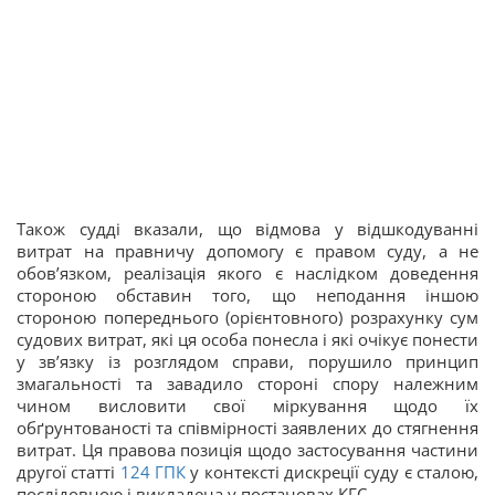
Також судді вказали, що відмова у відшкодуванні
витрат на правничу допомогу є правом суду, а не
обов’язком, реалізація якого є наслідком доведення
стороною обставин того, що неподання іншою
стороною попереднього (орієнтовного) розрахунку сум
судових витрат, які ця особа понесла і які очікує понести
у зв’язку із розглядом справи, порушило принцип
змагальності та завадило стороні спору належним
чином висловити свої міркування щодо їх
обґрунтованості та співмірності заявлених до стягнення
витрат. Ця правова позиція щодо застосування частини
другої статті
124
ГПК
у контексті дискреції суду є сталою,
послідовною і викладена у постановах КГС.