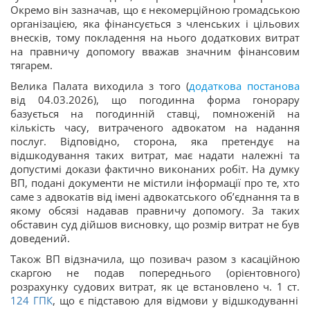
Окремо він зазначав, що є некомерційною громадською
організацією, яка фінансується з членських і цільових
внесків, тому покладення на нього додаткових витрат
на правничу допомогу вважав значним фінансовим
тягарем.
Велика Палата виходила з того (
додаткова постанова
від 04.03.2026), що погодинна форма гонорару
базується на погодинній ставці, помноженій на
кількість часу, витраченого адвокатом на надання
послуг. Відповідно, сторона, яка претендує на
відшкодування таких витрат, має надати належні та
допустимі докази фактично виконаних робіт. На думку
ВП, подані документи не містили інформації про те, хто
саме з адвокатів від імені адвокатського об’єднання та в
якому обсязі надавав правничу допомогу. За таких
обставин суд дійшов висновку, що розмір витрат не був
доведений.
Також ВП відзначила, що позивач разом з касаційною
скаргою не подав попереднього (орієнтовного)
розрахунку судових витрат, як це встановлено ч. 1 ст.
124
ГПК
, що є підставою для відмови у відшкодуванні