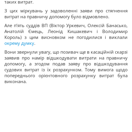
таких витрат.
З цих міркувань у задоволенні заяви про стягнення
витрат на правничу допомогу було відмовлено.
Але пʼять суддів ВП (Віктор Уркевич, Олексій Банасько,
Анатолій Ємець, Леонід Кишакевич і Володимир
Король) з цим висновком не погодилися і виклали
окрему думку
.
Вони звернули увагу, що позивач ще в касаційній скарзі
заявив про намір відшкодувати витрати на правничу
допомогу, а згодом подав заяву про відшкодування
судових витрат із їх розрахунком. Тому вимога щодо
попереднього орієнтовного розрахунку витрат була
виконана.