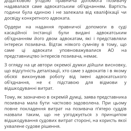
додатковою угодою правнича допомога позивачу
надавалася саме адвокатським об’єднанням. Вартість
години була єдиною і не залежала від кваліфікації чи
досвіду конкретного адвоката.
Ордери на надання правничої допомоги в суді
касаційної інстанції були видані адвокатським
об’єднанням його двом адвокатам, які і представляли
інтереси позивача. Відтак ніякого сумніву в тому, що
саме ці адвокати уповноважувалися АО на
представництво інтересів позивача, немає.
З огляду на це автори окремої думки дійшли висновку,
що відсутність деталізації, хто саме з адвокатів і в якому
обсязі виконував роботу від імені адвокатського
об’єднання, не є підставою для відмови у
відшкодуванні витрат.
Тому, як зазначено в окремій думці, заява представника
позивача мала бути частково задоволена. При цьому
повне покладення витрат на позивача п’ятеро суддів
назвали таким, що не узгоджується з принципом
відшкодування судових витрат стороні, на користь якої
ухвалене судове рішення.