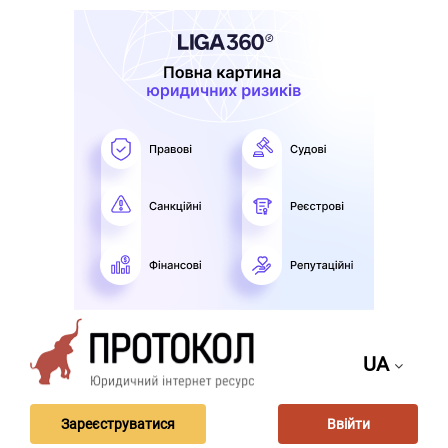
UA
Зареєструватися
Ввійти