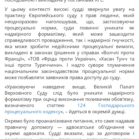
У цьому контексті високі судді звернули увагу на
практику Європейського суду з прав людини, який
неодноразово наголошував, що, застосовуючи
процесуальні норми, суди повинні уникати як
надмірного формалізму, який може зашкодити
справедливості провадження, так і надмірної гнучкості,
яка може зробити недійсними процесуальні вимоги,
викладені в законах (рішення у справах «Волчлі проти
Франції», «ТОВ «Фріда проти України», «Хасан Тунч та
інші проти Туреччини». І надто суворе тлумачення
національним законодавством процесуальної норми
може позбавляти заявників права доступу до суду.
«Ураховуючи наведене вище, Великій Палаті
Верховного Суду слід було уникати надмірного
формалізму при оцінці виконання позивачем обов’язку,
визначеного статтею
124
Господарського
процесуального кодексу
», – йдеться в окремій думці.
Окремо було проаналізоване питання, хто саме надавав
правничу допомогу — адвокатське об’єднання чи
окремі адвокати. Судді вказали, що за договором і