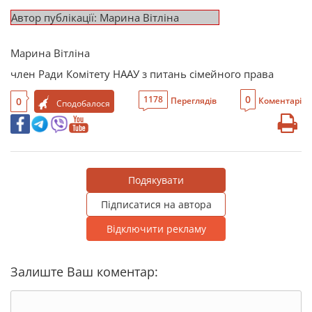
Автор публікації: Марина Вітліна
Марина Вітліна
член Ради Комітету НААУ з питань сімейного права
0
1178
0
Переглядів
Коментарі
Сподобалося
Подякувати
Підписатися на автора
Відключити рекламу
Залиште Ваш коментар: