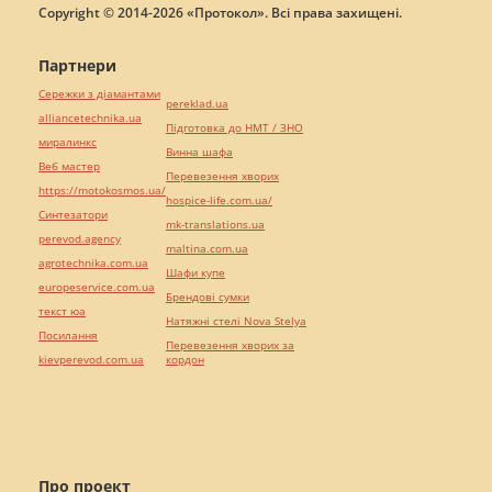
Copyright © 2014-2026 «Протокол». Всі права захищені.
Партнери
Сережки з діамантами
pereklad.ua
alliancetechnika.ua
Підготовка до НМТ / ЗНО
миралинкс
Винна шафа
Веб мастер
Перевезення хворих
https://motokosmos.ua/
hospice-life.com.ua/
Синтезатори
mk-translations.ua
perevod.agency
maltina.com.ua
agrotechnika.com.ua
Шафи купе
europeservice.com.ua
Брендові сумки
текст юа
Натяжні стелі Nova Stelya
Посилання
Перевезення хворих за
kievperevod.com.ua
кордон
Про проект