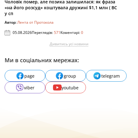
Чоловік помер, але позика залишилася: як фраза
«на його розсуд» коштувала дружині $1,1 млн ( ВС
у сп
Автор:
Лента от Протокола
05.08.2026
Переглядів:
571
Коментарі:
0
Дивитись усі новини
Ми в соціальних мережах:
page
group
telegram
viber
youtube