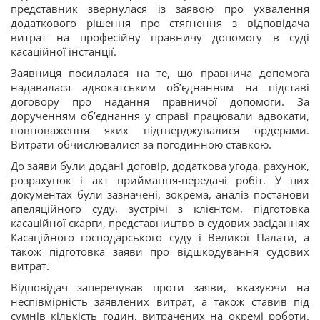
представник звернулася із заявою про ухвалення
додаткового рішення про стягнення з відповідача
витрат на професійну правничу допомогу в суді
касаційної інстанції.
Заявниця посилалася на те, що правнича допомога
надавалася адвокатським об’єднанням на підставі
договору про надання правничої допомоги. За
дорученням об’єднання у справі працювали адвокати,
повноваження яких підтверджувалися ордерами.
Витрати обчислювалися за погодинною ставкою.
До заяви були додані договір, додаткова угода, рахунок,
розрахунок і акт приймання-передачі робіт. У цих
документах були зазначені, зокрема, аналіз постанови
апеляційного суду, зустрічі з клієнтом, підготовка
касаційної скарги, представництво в судових засіданнях
Касаційного господарського суду і Великої Палати, а
також підготовка заяви про відшкодування судових
витрат.
Відповідач заперечував проти заяви, вказуючи на
неспівмірність заявлених витрат, а також ставив під
сумнів кількість годин, витрачених на окремі роботи.