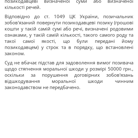
позикодавцеві визначеної суми або визначеної
кількості речей.
Відповідно до ст. 1049 ЦК України, позичальник
зобов'язаний повернути позикодавцеві позику (грошові
кошти у такій самій сумі або речі, визначені родовими
ознаками, у такій самій кількості, такого самого роду та
такої самої якості, що були передані йому
позикодавцем) у строк та в порядку, що встановлені
законом.
Суд не вбачає підстав для задоволення вимог позивача
щодо стягнення моральної шкоди у розмірі 50000 грн.,
оскільки за порушення договірних зобов'язань
відшкодування моральної шкоди чинним
законодавством не передбачено.