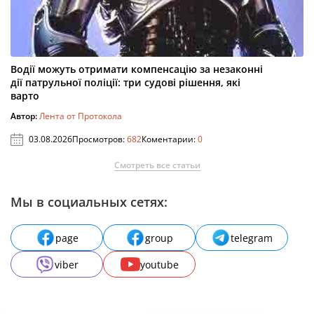
Водії можуть отримати компенсацію за незаконні
дії патрульної поліції: три судові рішення, які
варто
Автор:
Лента от Протокола
03.08.2026
Просмотров:
682
Коментарии:
0
Смотреть все статьи
Мы в социальных сетях:
page
group
telegram
viber
youtube