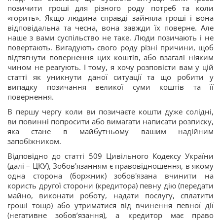
позичити гроші для різного роду потреб та коли
«горить». Якщо людина справді зайняла гроші і вона
відповідальна та чесна, вона завжди їх поверне. Але
наше з вами суспільство не таке. Люди позичають і не
повертають. Вигадують свого роду різні причини, щоб
відтягнути повернення цих коштів, або взагалі ніяким
чином не реагують. І тому, я хочу розповісти вам у цій
статті як уникнути даної ситуації та що робити у
випадку позичання великої суми коштів та її
повернення.
В першу чергу коли ви позичаєте кошти дуже солідні,
ви повинні попросити або вимагати написати розписку,
яка стане в майбутньому вашим надійним
запобіжником.
Відповідно до статті 509 Цивільного Кодексу України
(далі – ЦКУ), Зобов'язанням є правовідношення, в якому
одна сторона (боржник) зобов'язана вчинити на
користь другої сторони (кредитора) певну дію (передати
майно, виконати роботу, надати послугу, сплатити
гроші тощо) або утриматися від вчинення певної дії
(негативне зобов’язання), а кредитор має право