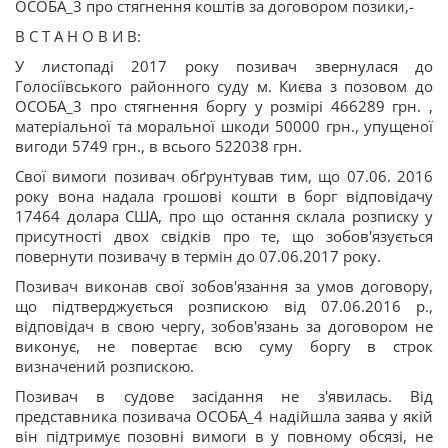
ОСОБА_3 про стягнення коштів за договором позики,-
В С Т А Н О В И В:
У листопаді 2017 року позивач звернулася до
Голосіївського районного суду м. Києва з позовом до
ОСОБА_3 про стягнення боргу у розмірі 466289 грн. ,
матеріальної та моральної шкоди 50000 грн., упущеної
вигоди 5749 грн., в всього 522038 грн.
Свої вимоги позивач обґрунтував тим, що 07.06. 2016
року вона надала грошові кошти в борг відповідачу
17464 долара США, про що остання склала розписку у
присутності двох свідків про те, що зобов'язується
повернути позивачу в термін до 07.06.2017 року.
Позивач виконав свої зобов'язання за умов договору,
що підтверджується розпискою від 07.06.2016 р.,
відповідач в свою чергу, зобов'язань за договором не
виконує, не повертає всю суму боргу в строк
визначений розпискою.
Позивач в судове засідання не з'явилась. Від
представника позивача ОСОБА_4 надійшла заява у якій
він підтримує позовні вимоги в у повному обсязі, не