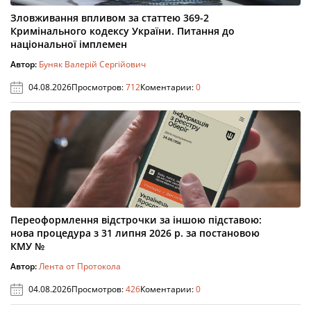
Зловживання впливом за статтею 369-2
Кримінального кодексу України. Питання до
національної імплемен
Автор:
Буняк Валерій Сергійович
04.08.2026
Просмотров:
712
Коментарии:
0
Переоформлення відстрочки за іншою підставою:
нова процедура з 31 липня 2026 р. за постановою
КМУ №
Автор:
Лента от Протокола
04.08.2026
Просмотров:
426
Коментарии:
0