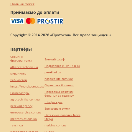
Полный текст
Приймаємо до оплати
Copyright © 2014-2026 «Протокол». Все права защищены.
Партнёры
Серьги с
Винный шкаф
бриллиантами
Подготовка к НМТ / ВНО
alliancetechnika.ua
pereklad.ua
миралинкс
hospice-life.com.ua/
Веб мастер
Перевозка больных
https://motokosmos.ua/
Перевозка лежачих
Синтезаторы
больных за границу
agrotechnika.com.ua
Шкафы купе
perevod.agency
Брендовые сумки
europeservice.com.ua
Натяжные потолки Nova
mk-translations.ua
Stelya
текст юа
maltina.com.ua
kievperevod.com.ua
Cылки