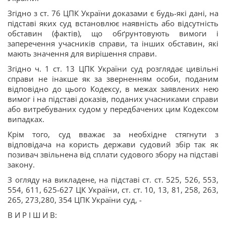
Згідно з ст. 76 ЦПК України доказами є будь-які дані, на
підставі яких суд встановлює наявність або відсутність
обставин (фактів), що обґрунтовують вимоги і
заперечення учасників справи, та інших обставин, які
мають значення для вирішення справи.
Згідно ч. 1 ст. 13 ЦПК України суд розглядає цивільні
справи не інакше як за зверненням особи, поданим
відповідно до цього Кодексу, в межах заявлених нею
вимог і на підставі доказів, поданих учасниками справи
або витребуваних судом у передбачених цим Кодексом
випадках.
Крім того, суд вважає за необхідне стягнути з
відповідача на користь держави судовий збір так як
позивач звільнена від сплати судового збору на підставі
закону.
З огляду на викладене, на підставі ст. ст. 525, 526, 553,
554, 611, 625-627 ЦК України, ст. ст. 10, 13, 81, 258, 263,
265, 273,280, 354 ЦПК України суд, -
В И Р І Ш И В: