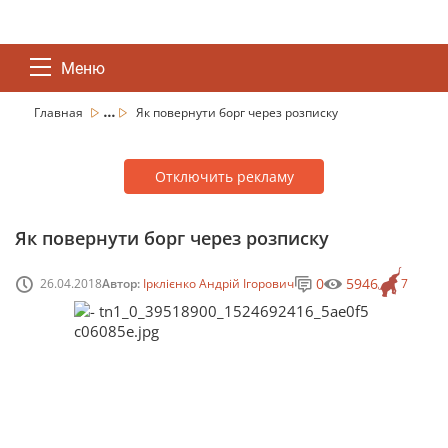
Меню
...
Главная
Як повернути борг через розписку
Отключить рекламу
Як повернути борг через розписку
0
5946
26.04.2018
Автор:
Ірклієнко Андрій Ігорович
7