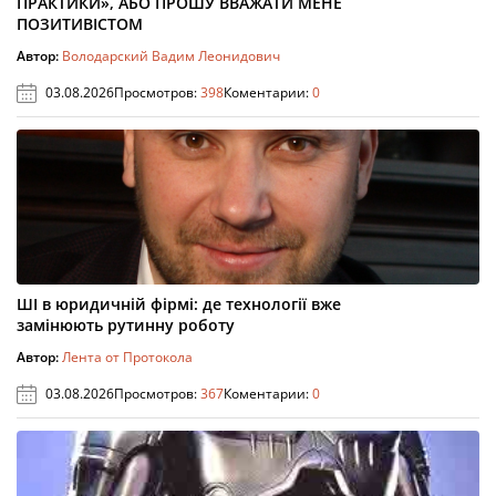
ПРАКТИКИ», АБО ПРОШУ ВВАЖАТИ МЕНЕ
ПОЗИТИВІСТОМ
Автор:
Володарский Вадим Леонидович
03.08.2026
Просмотров:
398
Коментарии:
0
ШІ в юридичній фірмі: де технології вже
замінюють рутинну роботу
Автор:
Лента от Протокола
03.08.2026
Просмотров:
367
Коментарии:
0