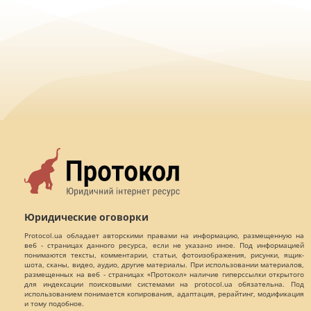
Юридические оговорки
Protocol.ua обладает авторскими правами на информацию, размещенную на
веб - страницах данного ресурса, если не указано иное. Под информацией
понимаются тексты, комментарии, статьи, фотоизображения, рисунки, ящик-
шота, сканы, видео, аудио, другие материалы. При использовании материалов,
размещенных на веб - страницах «Протокол» наличие гиперссылки открытого
для индексации поисковыми системами на protocol.ua обязательна. Под
использованием понимается копирования, адаптация, рерайтинг, модификация
и тому подобное.