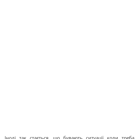
Іноді так стається, що бувають ситуації коли треба