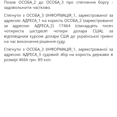
Позов ОСОБА_2 до ОСОБА_3 про стягнення боргу -
задовольнити частково.
Стягнути з ОСОБА_3 (ІНФОРМАЦІЯ_1, зареєстрованої за
адресою: АДРЕСА_1 на користь ОСОБА_2 (зареєстрованої
за адресою: АДРЕСА_2) 17464 (сімнадцять тисяч
чотириста шістдесят чотири долара США), за
відповідним курсом долара США до української гривні
на час виконання рішення суду.
Стягнути з ОСОБА_3 (ІНФОРМАЦІЯ_1, зареєстрованої за
адресою: АДРЕСА_3 судовий збір на користь держави в
розмірі 4666 грн. 89 коп.