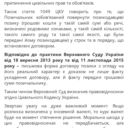
припинення цивільних прав та обов'язків.
Також стаття 1049 ЦКУ говорить про те, що
Позичальник зобов'язаний повернути позикодавцеві
позику (грошові кошти у такій самій сумі або речі,
визначені родовими ознаками, у такій самій кількості,
такого самого роду та такої самої якості, що були
передані йому позикодавцем) у строк та в порядку, що
встановлені договором.
Відповідно до практики Верховного Суду України
від 18 вересня 2013 року та від 11 листопада 2015
року –
письмова форма договору позики з огляду на
його реальний характер є доказом не лише факту
укладення договору, але й факту передачі грошової
суми позичальнику.
Таким чином Верховний Суд визначив правовідносини
згідно Цивільного Кодексу України.
Звертаю увагу на дуже важливий момент: Якщо
розписка визначена у іноземній валюті, то курс валют
буде на момент стягнення рішення. Моральна шкода у
цих правовідносинах не передбачається, але