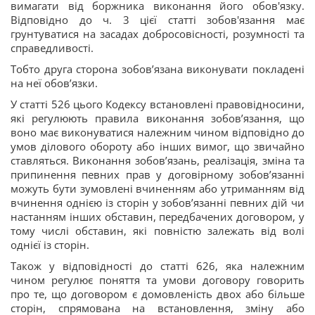
вимагати від боржника виконання його обов'язку.
Відповідно до ч. 3 цієї статті зобов'язання має
грунтуватися на засадах добросовісності, розумності та
справедливості.
Тобто друга сторона зобов’язана виконувати покладені
на неї обов’язки.
У статті 526 цього Кодексу встановлені правовідносини,
які регулюють правила виконання зобов’язання, що
воно має виконуватися належним чином відповідно до
умов ділового обороту або інших вимог, що звичайно
ставляться. Виконання зобов’язань, реалізація, зміна та
припинення певних прав у договірному зобов’язанні
можуть бути зумовлені вчиненням або утриманням від
вчинення однією із сторін у зобов’язанні певних дій чи
настанням інших обставин, передбачених договором, у
тому числі обставин, які повністю залежать від волі
однієї із сторін.
Також у відповідності до статті 626, яка належним
чином регулює поняття та умови договору говорить
про те, що договором є домовленість двох або більше
сторін, спрямована на встановлення, зміну або