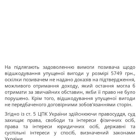
На підлягають задоволенню вимоги позивача щодо
відшкодування упущеної вигоди у розмірі 5749 грн.,
оскілки позивачем не надано доказів на підтвердження,
можливого отримання доходу, який остання могла б
отримати за звичайних обставин, якби її право не було
порушено. Крім того, відшкодування упущеної вигоди
не передбаченого договірними зобов'язаннями сторін.
Згідно із ст. 5 ЦПК України здійснюючи правосуддя, суд
захищає права, свободи та інтереси фізичних осіб,
права та інтереси юридичних осіб, державні та
суспільні інтереси у спосіб, визначений законами
України.