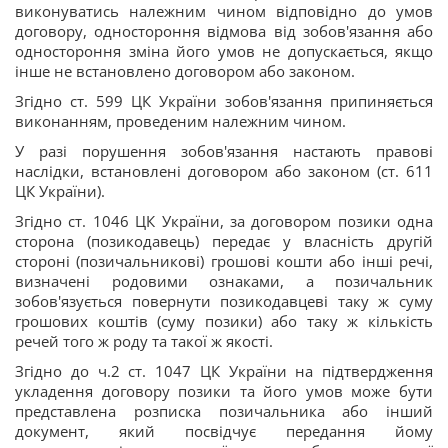
виконуватись належним чином відповідно до умов
договору, одностороння відмова від зобов'язання або
одностороння зміна його умов не допускається, якщо
інше не встановлено договором або законом.
Згідно ст. 599 ЦК України зобов'язання припиняється
виконанням, проведеним належним чином.
У разі порушення зобов'язання настають правові
наслідки, встановлені договором або законом (ст. 611
ЦК України).
Згідно ст. 1046 ЦК України, за договором позики одна
сторона (позикодавець) передає у власність другій
стороні (позичальникові) грошові кошти або інші речі,
визначені родовими ознаками, а позичальник
зобов'язується повернути позикодавцеві таку ж суму
грошових коштів (суму позики) або таку ж кількість
речей того ж роду та такої ж якості.
Згідно до ч.2 ст. 1047 ЦК України на підтвердження
укладення договору позики та його умов може бути
представлена розписка позичальника або інший
документ, який посвідчує передання йому