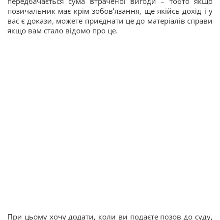
передбачається сума втраченої вигоди – тобто якщо
позичальник має крім зобов’язання, ще якійсь дохід і у
вас є докази, можете приєднати це до матеріалів справи
якщо вам стало відомо про це.
При цьому хочу додати, коли ви подаєте позов до суду,