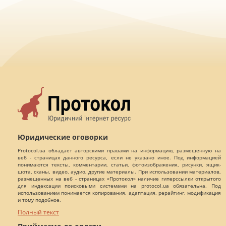
Юридические оговорки
Protocol.ua обладает авторскими правами на информацию, размещенную на
веб - страницах данного ресурса, если не указано иное. Под информацией
понимаются тексты, комментарии, статьи, фотоизображения, рисунки, ящик-
шота, сканы, видео, аудио, другие материалы. При использовании материалов,
размещенных на веб - страницах «Протокол» наличие гиперссылки открытого
для индексации поисковыми системами на protocol.ua обязательна. Под
использованием понимается копирования, адаптация, рерайтинг, модификация
и тому подобное.
Полный текст