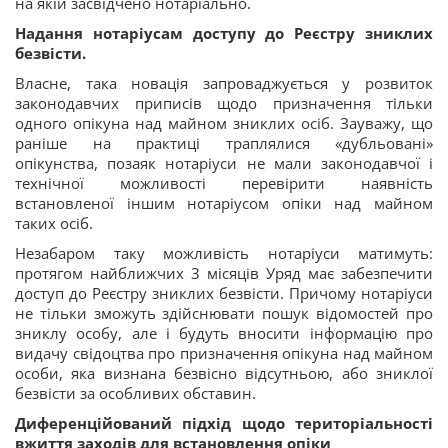
на якій засвідчено нотаріально.
Надання нотаріусам доступу до Реєстру зниклих
безвісти.
Власне, така новація запроваджується у розвиток
законодавчих приписів щодо призначення тільки
одного опікуна над майном зниклих осіб. Зауважу, що
раніше на практиці траплялися «дубльовані»
опікунства, позаяк нотаріуси не мали законодавчої і
технічної можливості перевірити наявність
встановленої іншим нотаріусом опіки над майном
таких осіб.
Незабаром таку можливість нотаріуси матимуть:
протягом найближчих 3 місяців Уряд має забезпечити
доступ до Реєстру зниклих безвісти. Причому нотаріуси
не тільки зможуть здійснювати пошук відомостей про
зниклу особу, але і будуть вносити інформацію про
видачу свідоцтва про призначення опікуна над майном
особи, яка визнана безвісно відсутньою, або зниклої
безвісти за особливих обставин.
Диференційований підхід щодо територіальності
вжиття заходів для встановлення опіки