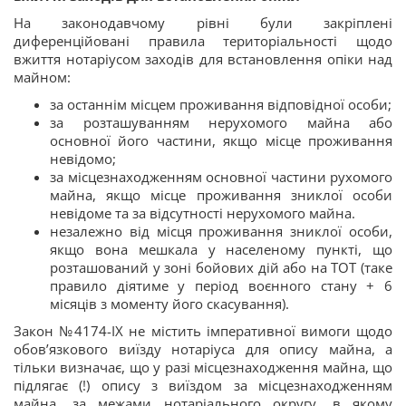
На законодавчому рівні були закріплені
диференційовані правила територіальності щодо
вжиття нотаріусом заходів для встановлення опіки над
майном:
за останнім місцем проживання відповідної особи;
за розташуванням нерухомого майна або
основної його частини, якщо місце проживання
невідомо;
за місцезнаходженням основної частини рухомого
майна, якщо місце проживання зниклої особи
невідоме та за відсутності нерухомого майна.
незалежно від місця проживання зниклої особи,
якщо вона мешкала у населеному пункті, що
розташований у зоні бойових дій або на ТОТ (таке
правило діятиме у період воєнного стану + 6
місяців з моменту його скасування).
Закон №4174-IX не містить імперативної вимоги щодо
обов’язкового виїзду нотаріуса для опису майна, а
тільки визначає, що у разі місцезнаходження майна, що
підлягає (!) опису з виїздом за місцезнаходженням
майна, за межами нотаріального округу, в якому