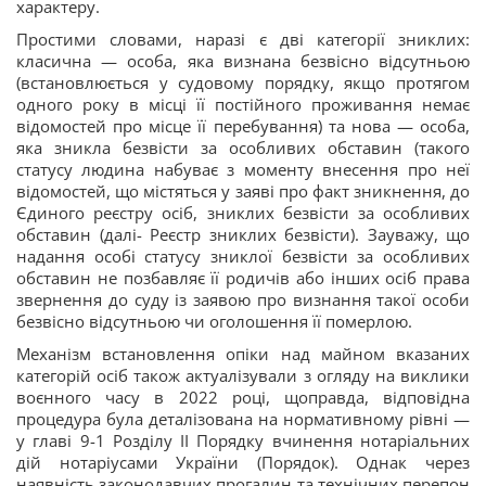
характеру.
Простими словами, наразі є дві категорії зниклих:
класична — особа, яка визнана безвісно відсутньою
(встановлюється у судовому порядку, якщо протягом
одного року в місці її постійного проживання немає
відомостей про місце її перебування) та нова — особа,
яка зникла безвісти за особливих обставин (такого
статусу людина набуває з моменту внесення про неї
відомостей, що містяться у заяві про факт зникнення, до
Єдиного реєстру осіб, зниклих безвісти за особливих
обставин (далі- Реєстр зниклих безвісти). Зауважу, що
надання особі статусу зниклої безвісти за особливих
обставин не позбавляє її родичів або інших осіб права
звернення до суду із заявою про визнання такої особи
безвісно відсутньою чи оголошення її померлою.
Механізм встановлення опіки над майном вказаних
категорій осіб також актуалізували з огляду на виклики
воєнного часу в 2022 році, щоправда, відповідна
процедура була деталізована на нормативному рівні —
у главі 9-1 Розділу ІІ Порядку вчинення нотаріальних
дій нотаріусами України (Порядок). Однак через
наявність законодавчих прогалин та технічних перепон