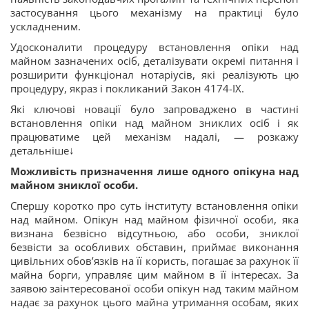
застосування цього механізму на практиці було
ускладненим.
Удосконалити процедуру встановлення опіки над
майном зазначених осіб, деталізувати окремі питання і
розширити функціонал нотаріусів, які реалізують цю
процедуру, якраз і покликаний Закон 4174-IX.
Які ключові новації було запроваджено в частині
встановлення опіки над майном зниклих осіб і як
працюватиме цей механізм надалі, — розкажу
детальніше↓
Можливість призначення лише одного опікуна над
майном зниклої особи.
Спершу коротко про суть інституту встановлення опіки
над майном. Опікун над майном фізичної особи, яка
визнана безвісно відсутньою, або особи, зниклої
безвісти за особливих обставин, приймає виконання
цивільних обов’язків на її користь, погашає за рахунок її
майна борги, управляє цим майном в її інтересах. За
заявою заінтересованої особи опікун над таким майном
надає за рахунок цього майна утримання особам, яких