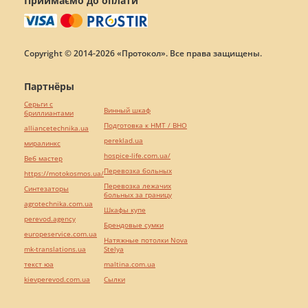
Приймаємо до оплати
Copyright © 2014-2026 «Протокол». Все права защищены.
Партнёры
Серьги с
Винный шкаф
бриллиантами
Подготовка к НМТ / ВНО
alliancetechnika.ua
pereklad.ua
миралинкс
hospice-life.com.ua/
Веб мастер
Перевозка больных
https://motokosmos.ua/
Перевозка лежачих
Синтезаторы
больных за границу
agrotechnika.com.ua
Шкафы купе
perevod.agency
Брендовые сумки
europeservice.com.ua
Натяжные потолки Nova
mk-translations.ua
Stelya
текст юа
maltina.com.ua
kievperevod.com.ua
Cылки