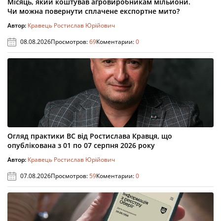
Місяць, який коштував агровиробникам мільйони.
Чи можна повернути сплачене експортне мито?
Автор:
Кравець Ростислав Юрійович
08.08.2026
Просмотров:
69
Коментарии:
0
Огляд практики ВС від Ростислава Кравця, що
опублікована з 01 по 07 серпня 2026 року
Автор:
Кравець Ростислав Юрійович
07.08.2026
Просмотров:
59
Коментарии:
0