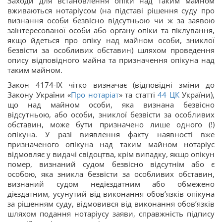
Заходи для встановлення опіки над таким майном
вживаються нотаріусом (на підставі рішення суду про
визнання особи безвісно відсутньою чи ж за заявою
заінтересованої особи або органу опіки та піклування,
якщо йдеться про опіку над майном особи, зниклої
безвісти за особливих обставин) шляхом проведення
опису відповідного майна та призначення опікуна над
таким майном.
Закон 4174-IX чітко визначає (відповідні зміни до
Закону України «
Про нотаріат
» та статті
44
ЦК
України),
що над майном особи, яка визнана безвісно
відсутньою, або особи, зниклої безвісти за особливих
обставин, може бути призначено лише одного (!)
опікуна. У разі виявлення факту наявності вже
призначеного опікуна над таким майном нотаріус
відмовляє у видачі свідоцтва, крім випадку, якщо опікун
помер, визнаний судом безвісно відсутнім або є
особою, яка зникла безвісти за особливих обставин,
визнаний судом недієздатним або обмежено
дієздатним, усунутий від виконання обов’язків опікуна
за рішенням суду, відмовився від виконання обов’язків
шляхом подання нотаріусу заяви, справжність підпису