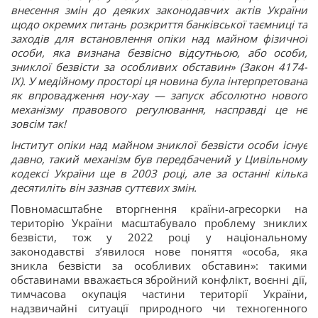
внесення змін до деяких законодавчих актів України
щодо окремих питань розкриття банківської таємниці та
заходів для встановлення опіки над майном фізичної
особи, яка визнана безвісно відсутньою, або особи,
зниклої безвісти за особливих обставин» (Закон 4174-
IX). У медійному просторі ця новина була інтерпретована
як впровадження ноу-хау — запуск абсолютно нового
механізму правового регулювання, насправді це не
зовсім так!
Інститут опіки над майном зниклої безвісти особи існує
давно, такий механізм був передбачений у Цивільному
кодексі України ще в 2003 році, але за останні кілька
десятиліть він зазнав суттєвих змін.
Повномасштабне вторгнення країни-агресорки на
територію України масштабувало проблему зниклих
безвісти, тож у 2022 році у національному
законодавстві з’явилося нове поняття «особа, яка
зникла безвісти за особливих обставин»: такими
обставинами вважається збройний конфлікт, воєнні дії,
тимчасова окупація частини території України,
надзвичайні ситуації природного чи техногенного