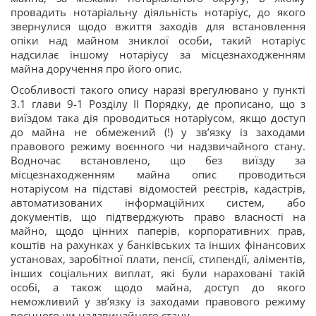
провадить нотаріальну діяльність нотаріус, до якого
звернулися щодо вжиття заходів для встановлення
опіки над майном зниклої особи, такий нотаріус
надсилає іншому нотаріусу за місцезнаходженням
майна доручення про його опис.
Особливості такого опису наразі врегулювано у пункті
3.1 глави 9-1 Розділу ІІ Порядку, де прописано, що з
виїздом така дія проводиться нотаріусом, якщо доступ
до майна не обмежений (!) у зв’язку із заходами
правового режиму воєнного чи надзвичайного стану.
Водночас встановлено, що без виїзду за
місцезнаходженням майна опис проводиться
нотаріусом на підставі відомостей реєстрів, кадастрів,
автоматизованих інформаційних систем, або
документів, що підтверджують право власності на
майно, щодо цінних паперів, корпоративних прав,
коштів на рахунках у банківських та інших фінансових
установах, заробітної плати, пенсії, стипендії, аліментів,
інших соціальних виплат, які були нараховані такій
особі, а також щодо майна, доступ до якого
неможливий у зв’язку із заходами правового режиму
воєнного чи надзвичайного стану.