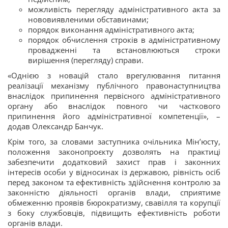
можливість перегляду адміністративного акта за
нововиявленими обставинами;
порядок виконання адміністративного акта;
порядок обчислення строків в адміністративному
провадженні та встановлюються строки
вирішення (перегляду) справи.
«Однією з новацій стало врегулювання питання
реалізації механізму публічного правонаступництва
внаслідок припинення первісного адміністративного
органу або внаслідок повного чи часткового
припинення його адміністративної компетенції», –
додав Олександр Банчук.
Крім того, за словами заступника очільника Мін’юсту,
положення законопроєкту дозволять на практиці
забезпечити додатковий захист прав і законних
інтересів особи у відносинах із державою, рівність осіб
перед законом та ефективність здійснення контролю за
законністю діяльності органів влади, сприятиме
обмеженню проявів бюрократизму, свавілля та корупції
з боку службовців, підвищить ефективність роботи
органів влади.