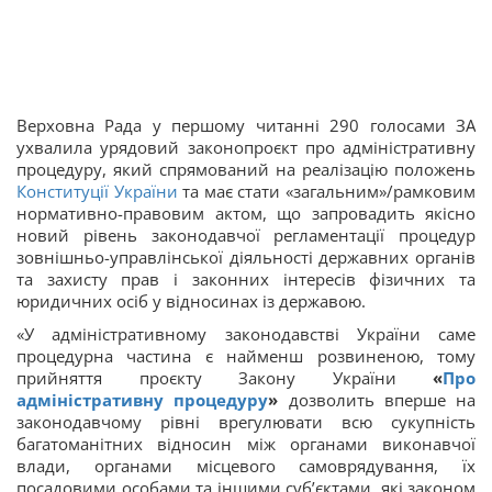
Верховна Рада у першому читанні 290 голосами ЗА
ухвалила урядовий законопроєкт про адміністративну
процедуру, який спрямований на реалізацію положень
Конституції України
та має стати «загальним»/рамковим
нормативно-правовим актом, що запровадить якісно
новий рівень законодавчої регламентації процедур
зовнішньо-управлінської діяльності державних органів
та захисту прав і законних інтересів фізичних та
юридичних осіб у відносинах із державою.
«У адміністративному законодавстві України саме
процедурна частина є найменш розвиненою, тому
прийняття проєкту Закону України
«
Про
адміністративну процедуру
»
дозволить вперше на
законодавчому рівні врегулювати всю сукупність
багатоманітних відносин між органами виконавчої
влади, органами місцевого самоврядування, їх
посадовими особами та іншими суб’єктами, які законом