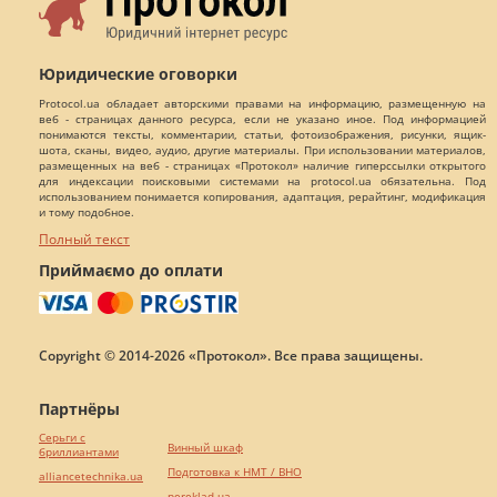
Юридические оговорки
Protocol.ua обладает авторскими правами на информацию, размещенную на
веб - страницах данного ресурса, если не указано иное. Под информацией
понимаются тексты, комментарии, статьи, фотоизображения, рисунки, ящик-
шота, сканы, видео, аудио, другие материалы. При использовании материалов,
размещенных на веб - страницах «Протокол» наличие гиперссылки открытого
для индексации поисковыми системами на protocol.ua обязательна. Под
использованием понимается копирования, адаптация, рерайтинг, модификация
и тому подобное.
Полный текст
Приймаємо до оплати
Copyright © 2014-2026 «Протокол». Все права защищены.
Партнёры
Серьги с
Винный шкаф
бриллиантами
Подготовка к НМТ / ВНО
alliancetechnika.ua
pereklad.ua