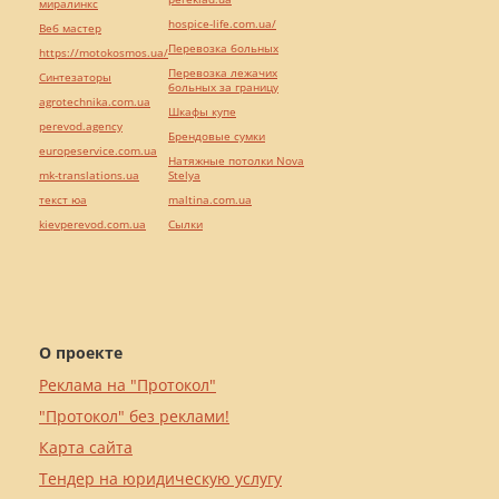
миралинкс
hospice-life.com.ua/
Веб мастер
Перевозка больных
https://motokosmos.ua/
Перевозка лежачих
Синтезаторы
больных за границу
agrotechnika.com.ua
Шкафы купе
perevod.agency
Брендовые сумки
europeservice.com.ua
Натяжные потолки Nova
mk-translations.ua
Stelya
текст юа
maltina.com.ua
kievperevod.com.ua
Cылки
О проекте
Реклама на "Протокол"
"Протокол" без реклами!
Карта сайта
Тендер на юридическую услугу