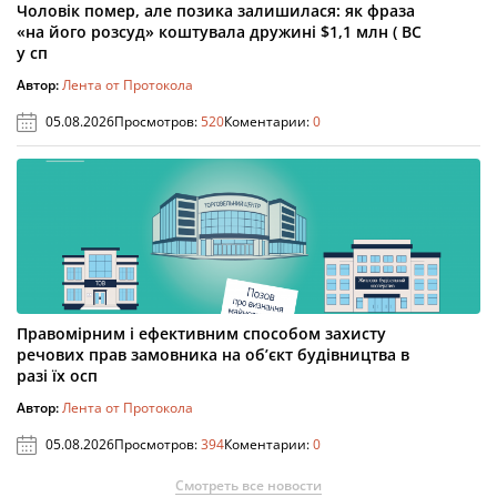
Чоловік помер, але позика залишилася: як фраза
«на його розсуд» коштувала дружині $1,1 млн ( ВС
у сп
Автор:
Лента от Протокола
05.08.2026
Просмотров:
520
Коментарии:
0
Правомірним і ефективним способом захисту
речових прав замовника на об’єкт будівництва в
разі їх осп
Автор:
Лента от Протокола
05.08.2026
Просмотров:
394
Коментарии:
0
Смотреть все новости