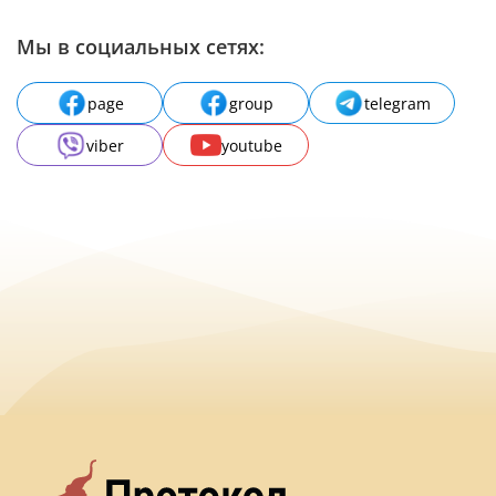
Мы в социальных сетях:
page
group
telegram
viber
youtube