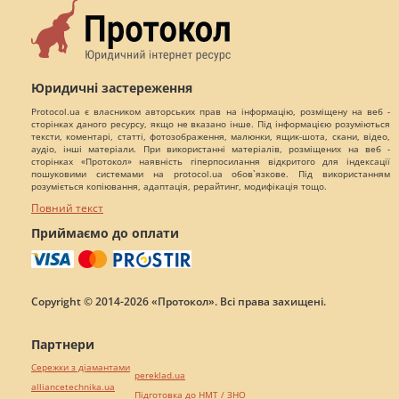
Юридичні застереження
Protocol.ua є власником авторських прав на інформацію, розміщену на веб -
сторінках даного ресурсу, якщо не вказано інше. Під інформацією розуміються
тексти, коментарі, статті, фотозображення, малюнки, ящик-шота, скани, відео,
аудіо, інші матеріали. При використанні матеріалів, розміщених на веб -
сторінках «Протокол» наявність гіперпосилання відкритого для індексації
пошуковими системами на protocol.ua обов`язкове. Під використанням
розуміється копіювання, адаптація, рерайтинг, модифікація тощо.
Повний текст
Приймаємо до оплати
Copyright © 2014-2026 «Протокол». Всі права захищені.
Партнери
Сережки з діамантами
pereklad.ua
alliancetechnika.ua
Підготовка до НМТ / ЗНО