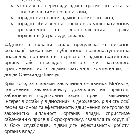
можливість перегляду адміністративного акта за
нововиявленими обставинами;
порядок виконання адміністративного акта;
порядок обчислення строків в адміністративному
провадженні та встановлюються строки
вирішення (перегляду) справи.
«Однією з новацій стало врегулювання питання
реалізації механізму публічного правонаступництва
внаслідок припинення первісного адміністративного
органу або внаслідок повного чи часткового
припинення його адміністративної компетенції», –
додав Олександр Банчук.
Крім того, за словами заступника очільника Мін’юсту,
положення законопроєкту дозволять на практиці
забезпечити додатковий захист прав і законних
інтересів особи у відносинах із державою, рівність осіб
перед законом та ефективність здійснення контролю за
законністю діяльності органів влади, сприятиме
обмеженню проявів бюрократизму, свавілля та корупції
з боку службовців, підвищить ефективність роботи
органів влади.