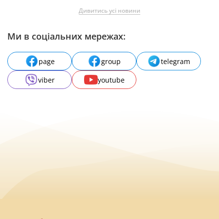
Дивитись усі новини
Ми в соціальних мережах:
page
group
telegram
viber
youtube