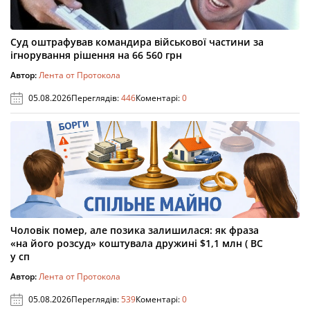
Суд оштрафував командира військової частини за
ігнорування рішення на 66 560 грн
Автор:
Лента от Протокола
05.08.2026
Переглядів:
446
Коментарі:
0
Чоловік помер, але позика залишилася: як фраза
«на його розсуд» коштувала дружині $1,1 млн ( ВС
у сп
Автор:
Лента от Протокола
05.08.2026
Переглядів:
539
Коментарі:
0