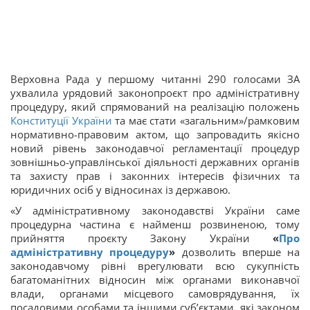
Верховна Рада у першому читанні 290 голосами ЗА
ухвалила урядовий законопроєкт про адміністративну
процедуру, який спрямований на реалізацію положень
Конституції України
та має стати «загальним»/рамковим
нормативно-правовим актом, що запровадить якісно
новий рівень законодавчої регламентації процедур
зовнішньо-управлінської діяльності державних органів
та захисту прав і законних інтересів фізичних та
юридичних осіб у відносинах із державою.
«У адміністративному законодавстві України саме
процедурна частина є найменш розвиненою, тому
прийняття проєкту Закону України
«
Про
адміністративну процедуру
»
дозволить вперше на
законодавчому рівні врегулювати всю сукупність
багатоманітних відносин між органами виконавчої
влади, органами місцевого самоврядування, їх
посадовими особами та іншими суб’єктами, які законом