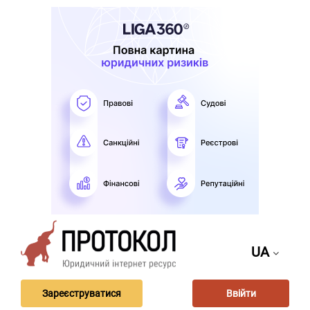
UA
Зареєструватися
Ввійти