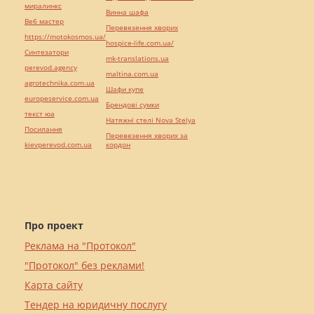
миралинкс
Винна шафа
Веб мастер
Перевезення хворих
https://motokosmos.ua/
hospice-life.com.ua/
Синтезатори
mk-translations.ua
perevod.agency
maltina.com.ua
agrotechnika.com.ua
Шафи купе
europeservice.com.ua
Брендові сумки
текст юа
Натяжні стелі Nova Stelya
Посилання
Перевезення хворих за
kievperevod.com.ua
кордон
Про проект
Реклама на "Протокол"
"Протокол" без реклами!
Карта сайту
Тендер на юридичну послугу