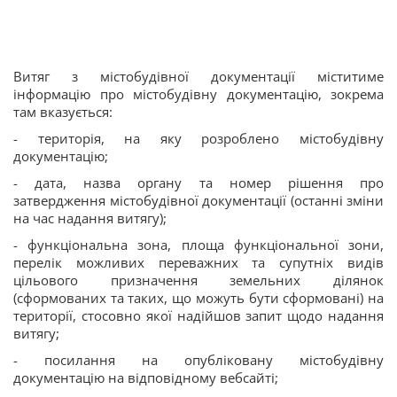
Витяг з містобудівної документації міститиме
інформацію про містобудівну документацію, зокрема
там вказується:
- територія, на яку розроблено містобудівну
документацію;
- дата, назва органу та номер рішення про
затвердження містобудівної документації (останні зміни
на час надання витягу);
- функціональна зона, площа функціональної зони,
перелік можливих переважних та супутніх видів
цільового призначення земельних ділянок
(сформованих та таких, що можуть бути сформовані) на
території, стосовно якої надійшов запит щодо надання
витягу;
- посилання на опубліковану містобудівну
документацію на відповідному вебсайті;