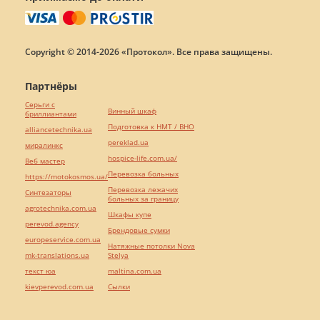
Copyright © 2014-2026 «Протокол». Все права защищены.
Партнёры
Серьги с
Винный шкаф
бриллиантами
Подготовка к НМТ / ВНО
alliancetechnika.ua
pereklad.ua
миралинкс
hospice-life.com.ua/
Веб мастер
Перевозка больных
https://motokosmos.ua/
Перевозка лежачих
Синтезаторы
больных за границу
agrotechnika.com.ua
Шкафы купе
perevod.agency
Брендовые сумки
europeservice.com.ua
Натяжные потолки Nova
mk-translations.ua
Stelya
текст юа
maltina.com.ua
kievperevod.com.ua
Cылки