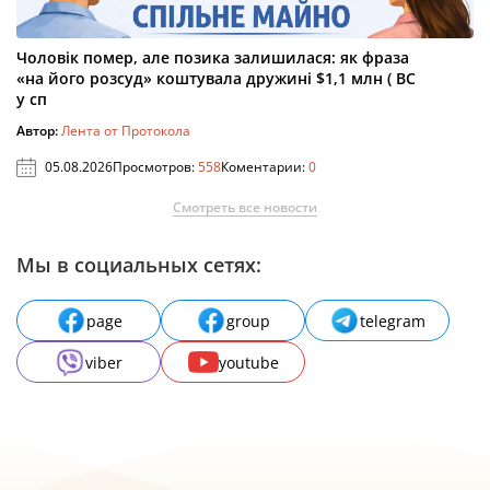
Чоловік помер, але позика залишилася: як фраза
«на його розсуд» коштувала дружині $1,1 млн ( ВС
у сп
Автор:
Лента от Протокола
05.08.2026
Просмотров:
558
Коментарии:
0
Смотреть все новости
Мы в социальных сетях:
page
group
telegram
viber
youtube