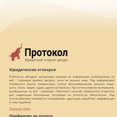
Юридические оговорки
Protocol.ua обладает авторскими правами на информацию, размещенную на
веб - страницах данного ресурса, если не указано иное. Под информацией
понимаются тексты, комментарии, статьи, фотоизображения, рисунки, ящик-
шота, сканы, видео, аудио, другие материалы. При использовании материалов,
размещенных на веб - страницах «Протокол» наличие гиперссылки открытого
для индексации поисковыми системами на protocol.ua обязательна. Под
использованием понимается копирования, адаптация, рерайтинг, модификация
и тому подобное.
Полный текст
Приймаємо до оплати