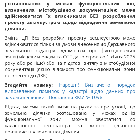
розташованих у межах функціональних зон,
визначених містобудівною документацією може
здійснюватися їх власниками БЕЗ розроблення
проекту землеустрою щодо відведення земельної
ділянки.
Зміна ЦП без розробки проекту землеустрою може
здійснюватися тільки за умови внесення до Державного
земельного кадастру відомостей про функціональні
зони (місцевим радам та ОТГ дано строк до 1 січня 2025
року або раніше) або на підставі витягу з містобудівної
документації (якщо відомості про функціональні зони
не внесені до ДЗК).
Згадайте новину:
Нарешті! Визначено порядок
виправлення помилок у кадастрі щодо данних про
земельні ділянки - Постанова КМУ № 1098
Відтак, маючи такий витяг на руках та при умові, що
земельна ділянка розташована у межах однієї
функціональної зони, можна звертатися до
кадастрового реєстратора за зміною цільового
призначення земельної ділянки.