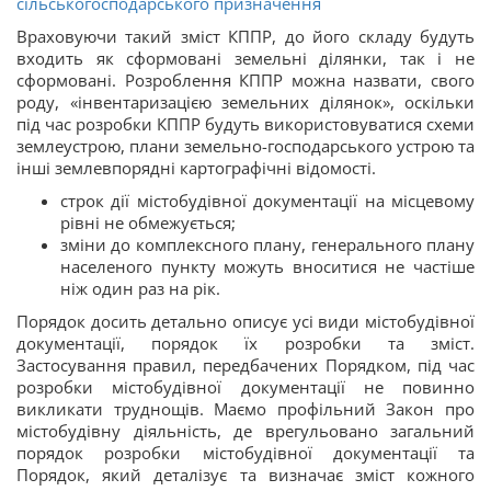
сільськогосподарського призначення
Враховуючи такий зміст КППР, до його складу будуть
входить як сформовані земельні ділянки, так і не
сформовані. Розроблення КППР можна назвати, свого
роду, «інвентаризацією земельних ділянок», оскільки
під час розробки КППР будуть використовуватися схеми
землеустрою, плани земельно-господарського устрою та
інші землевпорядні картографічні відомості.
строк дії містобудівної документації на місцевому
рівні не обмежується;
зміни до комплексного плану, генерального плану
населеного пункту можуть вноситися не частіше
ніж один раз на рік.
Порядок досить детально описує усі види містобудівної
документації, порядок їх розробки та зміст.
Застосування правил, передбачених Порядком, під час
розробки містобудівної документації не повинно
викликати труднощів. Маємо профільний Закон про
містобудівну діяльність, де врегульовано загальний
порядок розробки містобудівної документації та
Порядок, який деталізує та визначає зміст кожного