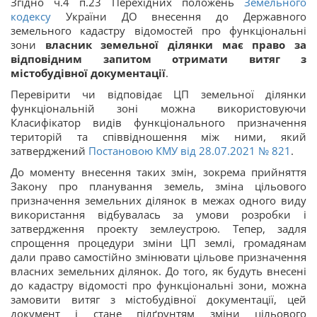
Згідно ч.4 п.23 Перехідних положень
Земельного
кодексу
України ДО внесення до Державного
земельного кадастру відомостей про функціональні
зони
власник земельної ділянки має право за
відповідним запитом отримати витяг з
містобудівної документації
.
Перевірити чи відповідає ЦП земельної ділянки
функціональній зоні можна використовуючи
Класифікатор видів функціонального призначення
територій та співвідношення між ними, який
затверджений
Постановою КМУ від 28.07.2021 № 821
.
До моменту внесення таких змін, зокрема прийняття
Закону про планування земель, зміна цільового
призначення земельних ділянок в межах одного виду
використання відбувалась за умови розробки і
затвердження проекту землеустрою. Тепер, задля
спрощення процедури зміни ЦП землі, громадянам
дали право самостійно змінювати цільове призначення
власних земельних ділянок. До того, як будуть внесені
до кадастру відомості про функціональні зони, можна
замовити витяг з містобудівної документації, цей
документ і стане підґрунтям зміни цільового