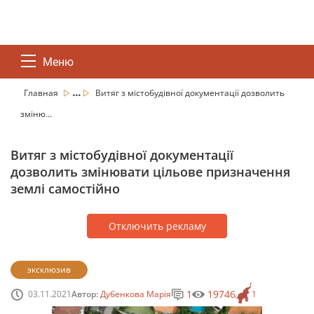
Меню
...
Главная
Витяг з містобудівної документації дозволить
зміню...
Витяг з містобудівної документації
дозволить змінювати цільове призначення
землі самостійно
Отключить рекламу
эксклюзив
1
19746
03.11.2021
Автор:
Дубенкова Марія
1