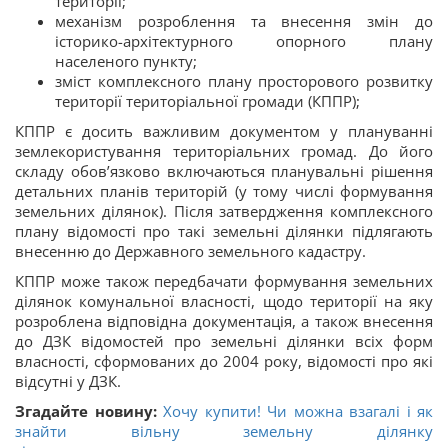
території;
механізм розроблення та внесення змін до
історико-архітектурного опорного плану
населеного пункту;
зміст комплексного плану просторового розвитку
території територіальної громади (КППР);
КППР є досить важливим документом у плануванні
землекористування територіальних громад. До його
складу обов’язково включаються планувальні рішення
детальних планів територій (у тому числі формування
земельних ділянок). Після затвердження комплексного
плану відомості про такі земельні ділянки підлягають
внесенню до Державного земельного кадастру.
КППР може також передбачати формування земельних
ділянок комунальної власності, щодо території на яку
розроблена відповідна документація, а також внесення
до ДЗК відомостей про земельні ділянки всіх форм
власності, сформованих до 2004 року, відомості про які
відсутні у ДЗК.
Згадайте новину:
Хочу купити! Чи можна взагалі і як
знайти вільну земельну ділянку