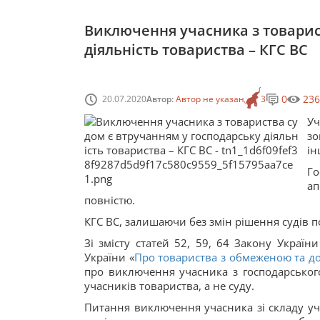
Виключення учасника з товарис
діяльність товариства – КГС ВС
0
236
20.07.2020
Автор:
Автор не указан
3
Уч
зо
ін
Го
ап
повністю.
КГС ВС, залишаючи без змін рішення судів по
Зі змісту статей 52, 59, 64 Закону України
України «
Про товариства з обмеженою та д
про виключення учасника з господарського
учасників товариства, а не суду.
Питання виключення учасника зі складу уч