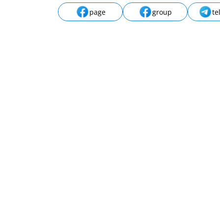
page
group
te