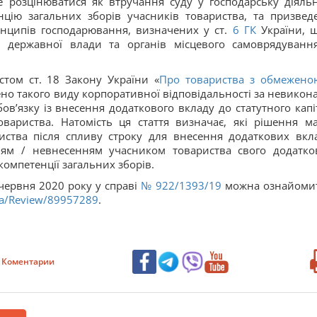
 розцінюватися як втручання суду у господарську діяльн
цію загальних зборів учасників товариства, та призвед
нципів господарювання, визначених у ст.
6
ГК
України, 
 державної влади та органів місцевого самоврядування
стом ст. 18 Закону України «
Про товариства з обмежено
ено такого виду корпоративної відповідальності за невикон
в’язку із внесення додаткового вкладу до статутного капі
вариства. Натомість ця стаття визначає, які рішення м
иства після спливу строку для внесення додаткових вкла
ням / невнесенням учасником товариства свого додатко
компетенції загальних зборів.
червня 2020 року у справі
№ 922/1393/19
можна ознайоми
.ua/Review/89957289
.
Коментарии