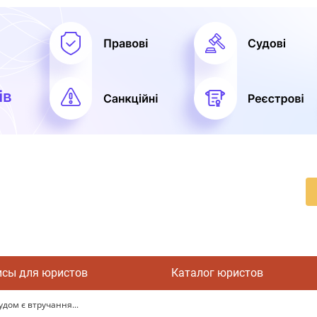
исы для юристов
Каталог юристов
дом є втручання...