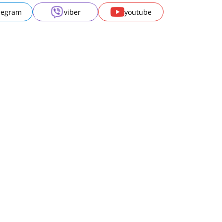
legram
viber
youtube