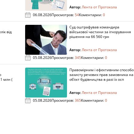
Автор:
Лента от Протокола
06.08.2026
Просмотров:
54
Коментарии:
0
Суд оштрафував командира
лік від
військової частини за ігнорування
рішення на 66 560 грн
Автор:
Лента от Протокола
05.08.2026
Просмотров:
345
Коментарии:
0
Правомірним і ефективним способ
о
захисту речових прав замовника на
1 млн (
об’єкт будівництва в разі їх осп
Автор:
Лента от Протокола
05.08.2026
Просмотров:
365
Коментарии:
0