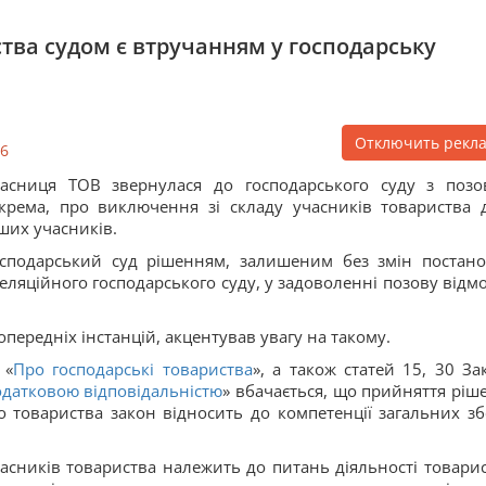
тва судом є втручанням у господарську
Отключить рекл
6
асниця ТОВ звернулася до господарського суду з позо
крема, про виключення зі складу учасників товариства 
ших учасників.
сподарський суд рішенням, залишеним без змін постан
еляційного господарського суду, у задоволенні позову відм
передніх інстанцій, акцентував увагу на такому.
 «
Про господарські товариства
», а також статей 15, 30 За
одатковою відповідальністю
» вбачається, що прийняття ріш
 товариства закон відносить до компетенції загальних зб
асників товариства належить до питань діяльності товарис