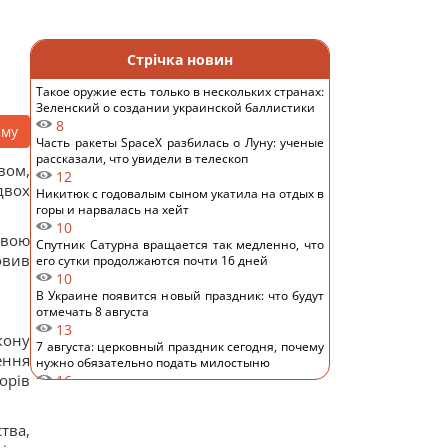
Стрічка новин
Такое оружие есть только в нескольких странах:
Зеленский о создании украинской баллистики
8
аму
Часть ракеты SpaceX разбилась о Луну: ученые
рассказали, что увидели в телескоп
вом,
12
двох
Никитюк с годовалым сыном укатила на отдых в
горы и нарвалась на хейт
10
овою
Спутник Сатурна вращается так медленно, что
овив
его сутки продолжаются почти 16 дней
10
В Украине появится новый праздник: что будут
отмечать 8 августа
13
кону
7 августа: церковный праздник сегодня, почему
ення
нужно обязательно подать милостыню
орів
16
Нацбанк ослабил гривню: официальный курс
валют на пятницу
тва,
10