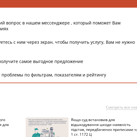
ий вопрос в нашем мессенджере , который поможет Вам
виях
етесь с ним через экран, чтобы получить услугу, Вам не нужно
получите самое выгодное предложение
 проблемы по фильтрам, показателям и рейтингу
Смотреть все но
ого
Якщо суд встановив для
я для
відшкодування шкоди наявність
підстав, передбачених приписами ч
1 ст. 1172 Ц