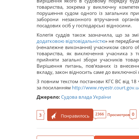
вирішення якого в судовому порядку буде
товариства, зокрема у виключну компетен
порушення судом одного із загальних при
заборони незаконного втручання органів
посадових осіб у господарські відносини.
Колегія суддів також зазначила, що за змі
додатковою відповідальністю
» не передбач
(неналежне виконання) учасником свого обо
товариства, як виключення учасника з то
прийняти загальні збори учасників товар
Вирішення питань, пов’язаних із внесен
вкладу, закон відносить саме до виключної 
З повним текстом постанови КГС ВС від 18 
за посиланням
http://www.reyestr.court.gov
Джерело:
Судова влада України
0
2366
3
Просмотров
Понравилось