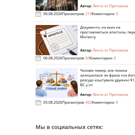
Автор:
Лента от Протокола
06.08.2026
Просмотров:
219
Коментарии:
0
Документи, на яких не
проставляється апостиль: пере
Мін’юсту
Автор:
Лента от Протокола
06.08.2026
Просмотров:
69
Коментарии:
0
Чоловік помер, але позика
залишилася: як фраза «на йог
розсуд» коштувала дружині $1,
ВС у сп
Автор:
Лента от Протокола
05.08.2026
Просмотров:
452
Коментарии:
0
Мы в социальных сетях: