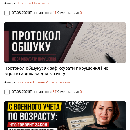
Автор:
Лента от Протокола
07.08.2026
Просмотров:
41
Коментарии:
0
Протокол обшуку: як зафіксувати порушення і не
втратити докази для захисту
Автор:
Бессонов Віталій Анатолійович
07.08.2026
Просмотров:
37
Коментарии:
0