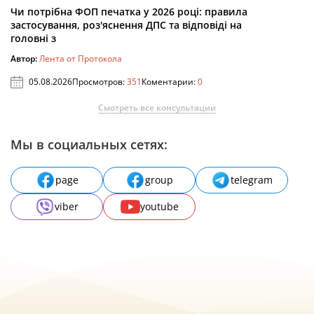
Чи потрібна ФОП печатка у 2026 році: правила
застосування, роз'яснення ДПС та відповіді на
головні з
Автор:
Лента от Протокола
05.08.2026
Просмотров:
351
Коментарии:
0
Смотреть все консультации
Мы в социальных сетях:
page
group
telegram
viber
youtube