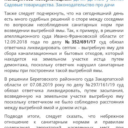
Садовые товарищества. Законодательство про дачи
Также следует подчеркнуть, что на сегодняшний день
есть много судебных решений о споре между соседями
по вопросам несоблюдения санитарных норм при
возведении выгребной ямы. Так, к примеру, в решении
апелляционного суда Ивано-Франковской области от
12.09.2018 года по делу
№352/691/17
суд обязал
ответчика ликвидировать септик - выгребную яму для
сбора канализационных и бытовых отходов, который
находится на земельном участке истца путем
демонтажа, поскольку ответчик нарушил санитарные
нормы при построении такой выгребной ямы.
В решении Береговского районного суда Закарпатской
области от 07.08.2019 року по делу №297/161/19 суд
обязал ответчика ликвидировать, путем засыпания,
возведенную на земельном участке выгребную яму
поскольку ответчиком не было соблюдено расстояния
между выгребной ямой и домом истца.
Подводя итоги, следует сказать, что небрежное
отношение к санитарным нормам и правилам
содержания территорий населенных мест при