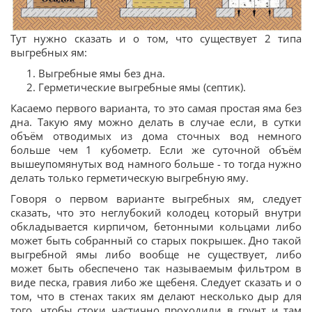
Тут нужно сказать и о том, что существует 2 типа
выгребных ям:
Выгребные ямы без дна.
Герметические выгребные ямы (септик).
Касаемо первого варианта, то это самая простая яма без
дна. Такую яму можно делать в случае если, в сутки
объём отводимых из дома сточных вод немного
больше чем 1 кубометр. Если же суточной объём
вышеупомянутых вод намного больше - то тогда нужно
делать только герметическую выгребную яму.
Говоря о первом варианте выгребных ям, следует
сказать, что это неглубокий колодец который внутри
обкладывается кирпичом, бетонными кольцами либо
может быть собранный со старых покрышек. Дно такой
выгребной ямы либо вообще не существует, либо
может быть обеспечено так называемым фильтром в
виде песка, гравия либо же щебеня. Следует сказать и о
том, что в стенах таких ям делают несколько дыр для
того, чтобы стоки частично проходили в грунт и там