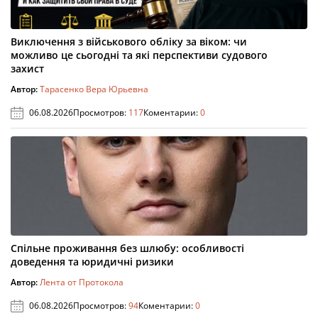
Виключення з військового обліку за віком: чи
можливо це сьогодні та які перспективи судового
захист
Автор:
Тарасенко Вера Юрьевна
06.08.2026
Просмотров:
117
Коментарии:
0
Спільне проживання без шлюбу: особливості
доведення та юридичні ризики
Автор:
Лента от Протокола
06.08.2026
Просмотров:
94
Коментарии:
0