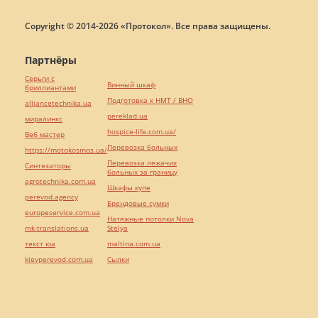
Copyright © 2014-2026 «Протокол». Все права защищены.
Партнёры
Серьги с
Винный шкаф
бриллиантами
Подготовка к НМТ / ВНО
alliancetechnika.ua
pereklad.ua
миралинкс
hospice-life.com.ua/
Веб мастер
Перевозка больных
https://motokosmos.ua/
Перевозка лежачих
Синтезаторы
больных за границу
agrotechnika.com.ua
Шкафы купе
perevod.agency
Брендовые сумки
europeservice.com.ua
Натяжные потолки Nova
mk-translations.ua
Stelya
текст юа
maltina.com.ua
kievperevod.com.ua
Cылки